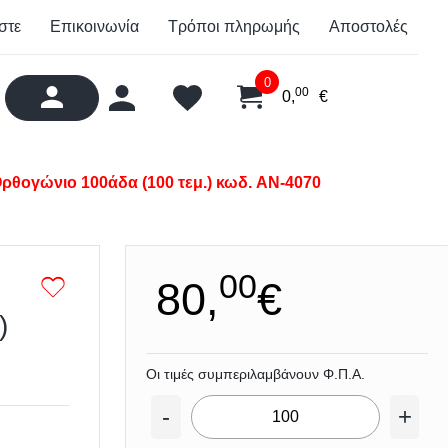
στε
Επικοινωνία
Τρόποι πληρωμής
Αποστολές
0
00
0,
€
ρθογώνιο 100άδα (100 τεμ.) κωδ. AN-4070
00
80,
€
)
Οι τιμές συμπεριλαμβάνουν Φ.Π.Α.
-
+