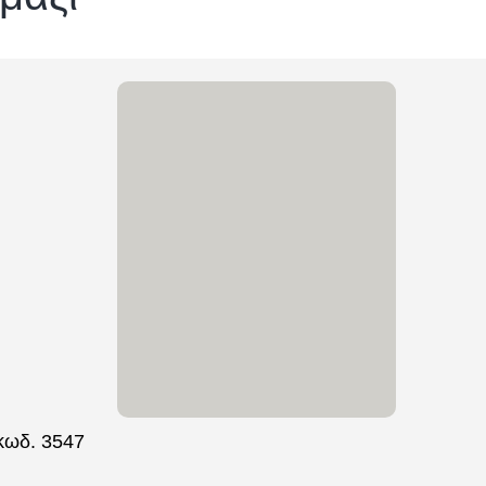
κωδ. 3547
[ti_wishlists_addtowishlist loop=yes]