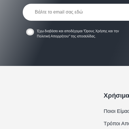
Έχω διαβάσει και αποδέχομαι
'Όρους Χρήσης
και την
Πολιτική Απορρήτου
" της ιστοσελίδας.
Χρήσιμ
Ποιοι Είμα
Τρόποι Απ