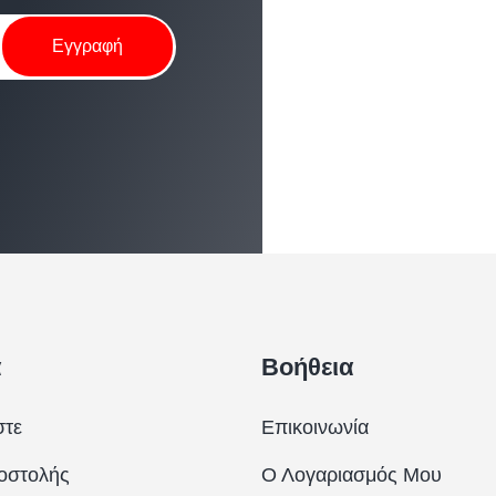
α
Βοήθεια
στε
Επικοινωνία
οστολής
Ο Λογαριασμός Μου