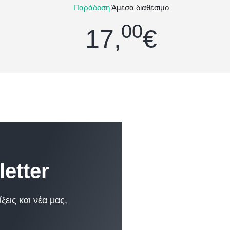
μένων ζεστών και κρύων ροφημάτων με τον πιο ασφαλή και υγιε
Παράδοση
Άμεσα διαθέσιμο
00
17,
€
etter
εις και νέα μας,