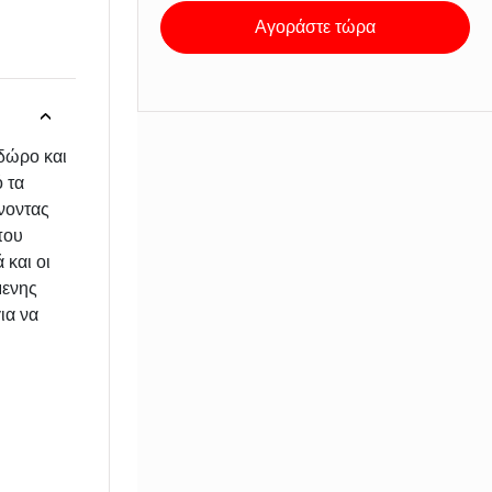
Αγοράστε τώρα
 δώρο και
 τα
άνοντας
που
 και οι
μενης
ια να