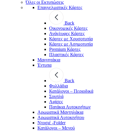
Όλες οι Εκτυπώσεις
Επαγγελματικές Κάρτες
Back
Οικονομικές Κάρτες
Ανάγλυφες Κάρτες
Κάρτες με Χρυσοτυπία
Κάρτες με Ασημοτυπία
Premium Κάρτες
Πλαστικές Κάρτες
Μαγνητάκια
Έντυπα
Back
Φυλλάδια
Κατάλογοι – Περιοδικά
Σουπλά
Αφίσες
Πατάκια Αυτοκινήτων
Αρωματικά Μαντηλάκια
Αρωματικά Αυτοκινήτου
Ντοσιέ -Folder
Κατάλογοι – Μενού