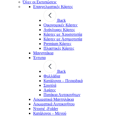
Όλες οι Εκτυπώσεις
Επαγγελματικές Κάρτες
Back
Οικονομικές Κάρτες
Ανάγλυφες Κάρτες
Κάρτες με Χρυσοτυπία
Κάρτες με Ασημοτυπία
Premium Κάρτες
Πλαστικές Κάρτες
Μαγνητάκια
Έντυπα
Back
Φυλλάδια
Κατάλογοι – Περιοδικά
Σουπλά
Αφίσες
Πατάκια Αυτοκινήτων
Αρωματικά Μαντηλάκια
Αρωματικά Αυτοκινήτου
Ντοσιέ -Folder
Κατάλογοι – Μενού