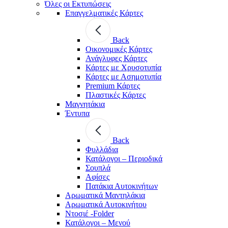
Όλες οι Εκτυπώσεις
Επαγγελματικές Κάρτες
Back
Οικονομικές Κάρτες
Ανάγλυφες Κάρτες
Κάρτες με Χρυσοτυπία
Κάρτες με Ασημοτυπία
Premium Κάρτες
Πλαστικές Κάρτες
Μαγνητάκια
Έντυπα
Back
Φυλλάδια
Κατάλογοι – Περιοδικά
Σουπλά
Αφίσες
Πατάκια Αυτοκινήτων
Αρωματικά Μαντηλάκια
Αρωματικά Αυτοκινήτου
Ντοσιέ -Folder
Κατάλογοι – Μενού