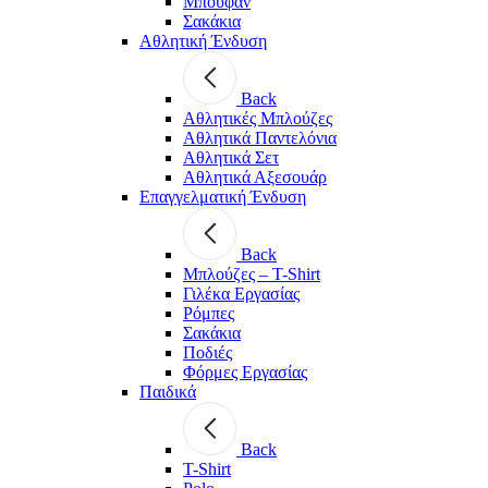
Μπουφάν
Σακάκια
Αθλητική Ένδυση
Back
Aθλητικές Μπλούζες
Αθλητικά Παντελόνια
Αθλητικά Σετ
Αθλητικά Αξεσουάρ
Επαγγελματική Ένδυση
Back
Μπλούζες – T-Shirt
Γιλέκα Εργασίας
Ρόμπες
Σακάκια
Ποδιές
Φόρμες Εργασίας
Παιδικά
Back
T-Shirt