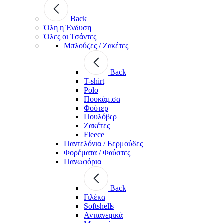
Back
Όλη η Ένδυση
Όλες οι Τσάντες
Μπλούζες / Ζακέτες
Back
T-shirt
Polo
Πουκάμισα
Φούτερ
Πουλόβερ
Ζακέτες
Fleece
Παντελόνια / Βερμούδες
Φορέματα / Φούστες
Πανωφόρια
Back
Γιλέκα
Softshells
Αντιανεμικά