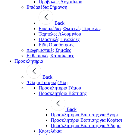
Προβολείς Λογοτύπου
Επιδαπέδια Σήμανση
Back
Επιδαπέδιες Φωτεινές Ταμπέλες
Ταμπέλες Αλουμινίου
Πλαστικές Πινακίδες
Είδη Οριοθέτησης
Διαφημιστικές Σημαίες
Εκθεσιακές Κατασκευές
Προσκλητήρια
Back
‘Ολη η Γραφική Ύλη
Προσκλητήρια Γάμου
Προσκλητήρια Βάπτισης
Back
Προσκλητήρια Βάπτισης για Αγόρι
Προσκλητήρια Βάπτισης για Κορίτσι
Προσκλητήρια Βάπτισης για Δίδυμα
Καρτελάκια