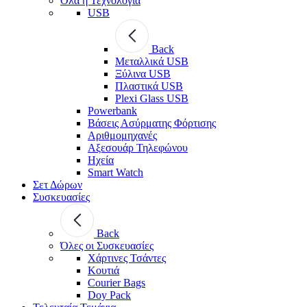
Όλα η Τεχνολογία
USB
Back
Μεταλλικά USB
Ξύλινα USB
Πλαστικά USB
Plexi Glass USB
Powerbank
Βάσεις Ασύρματης Φόρτισης
Αριθμομηχανές
Αξεσουάρ Τηλεφώνου
Ηχεία
Smart Watch
Σετ Δώρων
Συσκευασίες
Back
Όλες οι Συσκευασίες
Χάρτινες Τσάντες
Κουτιά
Courier Bags
Doy Pack