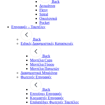
Back
Δερμάτινα
Flexy
Spiral
Οικολογικά
Pocket
Επιγραφές – Ταμπέλες
Back
Ειδικές Διαφημιστικές Κατασκευές
Back
Μοντέλα Cups
Μοντέλα Γύρου
Μοντέλα Παγωτών
Διαφημιστικά Μπαλόνια
Φωτεινές Επιγραφές
Back
Επιτοίχιες Επιγραφές
Κρεμαστές Επιγραφές
Επιδαπέδιες Φωτεινές Ταμπέλες