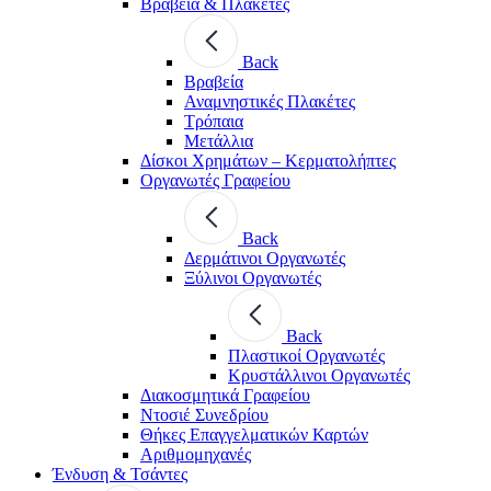
Βραβεία & Πλακέτες
Back
Βραβεία
Αναμνηστικές Πλακέτες
Τρόπαια
Μετάλλια
Δίσκοι Χρημάτων – Κερματολήπτες
Οργανωτές Γραφείου
Back
Δερμάτινοι Οργανωτές
Ξύλινοι Οργανωτές
Back
Πλαστικοί Οργανωτές
Κρυστάλλινοι Οργανωτές
Διακοσμητικά Γραφείου
Ντοσιέ Συνεδρίου
Θήκες Επαγγελματικών Καρτών
Αριθμομηχανές
Ένδυση & Τσάντες