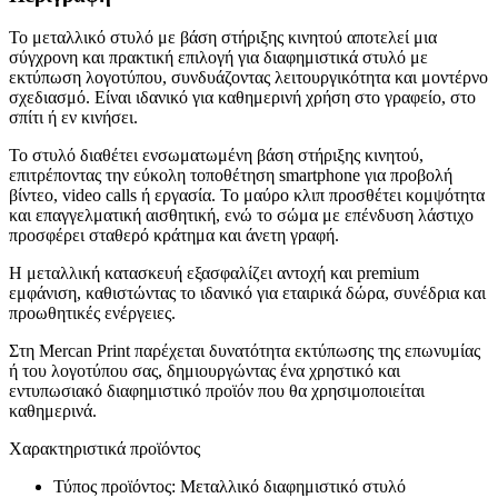
Το μεταλλικό στυλό με βάση στήριξης κινητού αποτελεί μια
σύγχρονη και πρακτική επιλογή για διαφημιστικά στυλό με
εκτύπωση λογοτύπου, συνδυάζοντας λειτουργικότητα και μοντέρνο
σχεδιασμό. Είναι ιδανικό για καθημερινή χρήση στο γραφείο, στο
σπίτι ή εν κινήσει.
Το στυλό διαθέτει ενσωματωμένη βάση στήριξης κινητού,
επιτρέποντας την εύκολη τοποθέτηση smartphone για προβολή
βίντεο, video calls ή εργασία. Το μαύρο κλιπ προσθέτει κομψότητα
και επαγγελματική αισθητική, ενώ το σώμα με επένδυση λάστιχο
προσφέρει σταθερό κράτημα και άνετη γραφή.
Η μεταλλική κατασκευή εξασφαλίζει αντοχή και premium
εμφάνιση, καθιστώντας το ιδανικό για εταιρικά δώρα, συνέδρια και
προωθητικές ενέργειες.
Στη Mercan Print παρέχεται δυνατότητα εκτύπωσης της επωνυμίας
ή του λογοτύπου σας, δημιουργώντας ένα χρηστικό και
εντυπωσιακό διαφημιστικό προϊόν που θα χρησιμοποιείται
καθημερινά.
Χαρακτηριστικά προϊόντος
Τύπος προϊόντος: Μεταλλικό διαφημιστικό στυλό