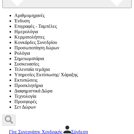
Αριθμομηχανές
Ένδυση
Επιγραφές - Ταμπέλες
Ημερολόγια
Κερματολήπτες
Κονκάρδες Συνεδρίου
Προσωποπίηση δώρων
Ρολόγια
Σημειωματάρια
Συσκευασίες
Τελευταία τεμάχια
Υπηρεσίες Εκτύπωσης/ Χάραξης
Εκτυπώσεις
Προσκλητήρια
Διαφημιστικά Δώρα
Τεχνολογία
Προσφορές
Σετ Δώρων
Γίνε Συνεργάτης Χονδρικής
Σύνδεση