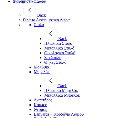
Διαφημιστικά Δώρα
Back
Όλα τα Διαφημιστικά Δώρα
Στυλό
Back
Πλαστικά Στυλό
Μεταλλικά Στυλό
Οικολογικά Στυλό
Σετ Στυλό
Θήκες Στυλό
Μολύβια
Μπρελόκ
Back
Πλαστικά Μπρελόκ
Μεταλλικά Μπρελόκ
Αναπτήρες
Κούπες
Θερμός
Lanyards – Kορδόνια Λαιμού