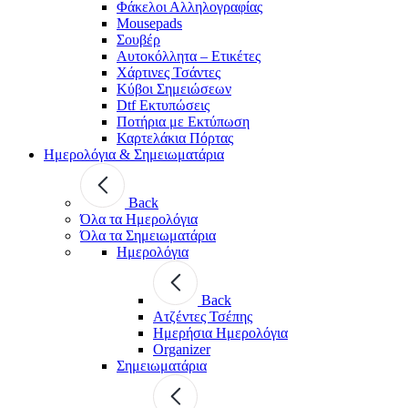
Φάκελοι Αλληλογραφίας
Mousepads
Σουβέρ
Αυτοκόλλητα – Ετικέτες
Χάρτινες Τσάντες
Κύβοι Σημειώσεων
Dtf Εκτυπώσεις
Ποτήρια με Εκτύπωση
Καρτελάκια Πόρτας
Ημερολόγια & Σημειωματάρια
Back
Όλα τα Ημερολόγια
Όλα τα Σημειωματάρια
Ημερολόγια
Back
Ατζέντες Τσέπης
Ημερήσια Ημερολόγια
Organizer
Σημειωματάρια