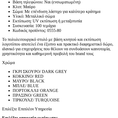
Βάση τηλεφώνου: Ναι (ενσωματωμένη)
Κλιπ: Μαύρο
Σώμα: Με επένδυση λάστιχο για καλύτερο κράτημα
Υλικό: Μεταλλικό σώμα
Εκτύπωση: UV εκτύπωση ή μεταξοτυπία
Συσκευασία: 100 τεμάχια
Κωδικός προϊόντος: 0555-80
Το πολυλειτουργικό στυλό με βάση κινητού και εκτύπωση
λογοτύπου αποτελεί ένα έξυπνο και πρακτικό διαφημιστικό δώρο,
ιδανικό για επιχειρήσεις που θέλουν να συνδυάσουν καινοτομία,
χρηστικότητα και καθημερινή προβολή του brand τους
Χρώμα
ΓΚΡΙ ΣΚΟΥΡΟ/ DARK GREY
ΚΟΚΚΙΝΟ/ RED
ΜΑΥΡΟ/ BLACK
ΜΠΛΕ/ BLUE
ΠΟΡΤΟΚΑΛΙ/ ORANGE
ΠΡΑΣΙΝΟ/ GREEN
ΤΙΡΚΟΥΑΖ/ TURQUOISE
Επιλέξτε Επιπλέον Υπηρεσία
Επιλέξτε υπηρεσία εκτύπωσης