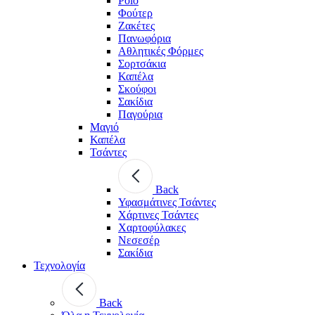
Polo
Φούτερ
Ζακέτες
Πανωφόρια
Αθλητικές Φόρμες
Σορτσάκια
Καπέλα
Σκούφοι
Σακίδια
Παγούρια
Μαγιό
Καπέλα
Τσάντες
Back
Υφασμάτινες Τσάντες
Χάρτινες Τσάντες
Χαρτοφύλακες
Νεσεσέρ
Σακίδια
Τεχνολογία
Back