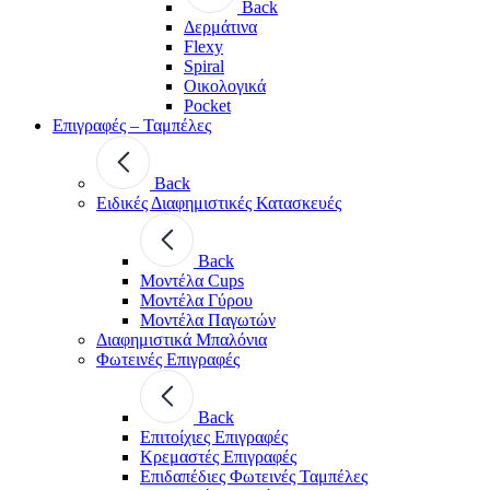
Back
Δερμάτινα
Flexy
Spiral
Οικολογικά
Pocket
Επιγραφές – Ταμπέλες
Back
Ειδικές Διαφημιστικές Κατασκευές
Back
Μοντέλα Cups
Μοντέλα Γύρου
Μοντέλα Παγωτών
Διαφημιστικά Μπαλόνια
Φωτεινές Επιγραφές
Back
Επιτοίχιες Επιγραφές
Κρεμαστές Επιγραφές
Επιδαπέδιες Φωτεινές Ταμπέλες