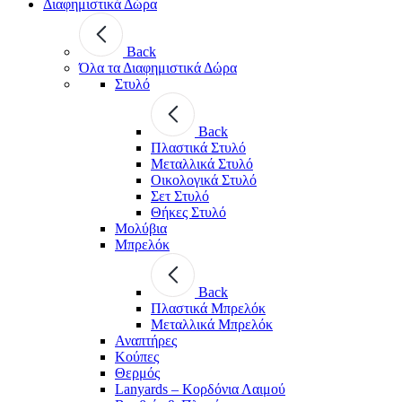
Διαφημιστικά Δώρα
Back
Όλα τα Διαφημιστικά Δώρα
Στυλό
Back
Πλαστικά Στυλό
Μεταλλικά Στυλό
Οικολογικά Στυλό
Σετ Στυλό
Θήκες Στυλό
Μολύβια
Μπρελόκ
Back
Πλαστικά Μπρελόκ
Μεταλλικά Μπρελόκ
Αναπτήρες
Κούπες
Θερμός
Lanyards – Kορδόνια Λαιμού