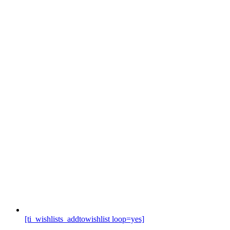
[ti_wishlists_addtowishlist loop=yes]