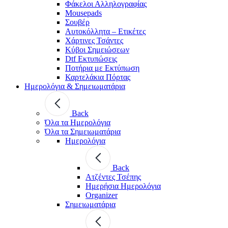
Φάκελοι Αλληλογραφίας
Mousepads
Σουβέρ
Αυτοκόλλητα – Ετικέτες
Χάρτινες Τσάντες
Κύβοι Σημειώσεων
Dtf Εκτυπώσεις
Ποτήρια με Εκτύπωση
Καρτελάκια Πόρτας
Ημερολόγια & Σημειωματάρια
Back
Όλα τα Ημερολόγια
Όλα τα Σημειωματάρια
Ημερολόγια
Back
Ατζέντες Τσέπης
Ημερήσια Ημερολόγια
Organizer
Σημειωματάρια