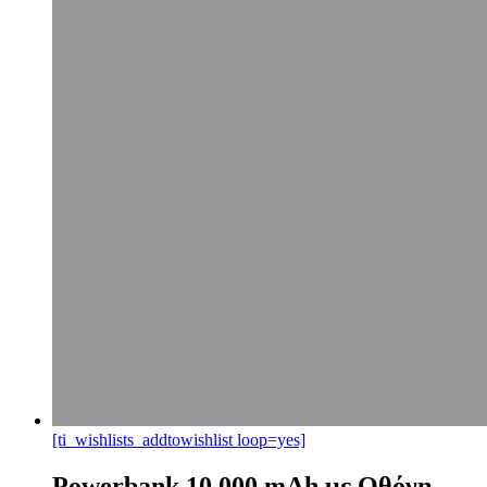
[ti_wishlists_addtowishlist loop=yes]
Powerbank 10.000 mAh με Οθόνη