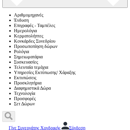
Αριθμομηχανές
Ένδυση
Επιγραφές - Ταμπέλες
Ημερολόγια
Κερματολήπτες
Κονκάρδες Συνεδρίου
Προσωποπίηση δώρων
Ρολόγια
Σημειωματάρια
Συσκευασίες
Τελευταία τεμάχια
Υπηρεσίες Εκτύπωσης/ Χάραξης
Εκτυπώσεις
Προσκλητήρια
Διαφημιστικά Δώρα
Τεχνολογία
Προσφορές
Σετ Δώρων
Γίνε Συνεργάτης Χονδρικής
Σύνδεση