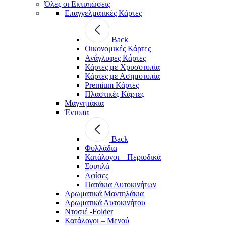
Όλες οι Εκτυπώσεις
Επαγγελματικές Κάρτες
Back
Οικονομικές Κάρτες
Ανάγλυφες Κάρτες
Κάρτες με Χρυσοτυπία
Κάρτες με Ασημοτυπία
Premium Κάρτες
Πλαστικές Κάρτες
Μαγνητάκια
Έντυπα
Back
Φυλλάδια
Κατάλογοι – Περιοδικά
Σουπλά
Αφίσες
Πατάκια Αυτοκινήτων
Αρωματικά Μαντηλάκια
Αρωματικά Αυτοκινήτου
Ντοσιέ -Folder
Κατάλογοι – Μενού