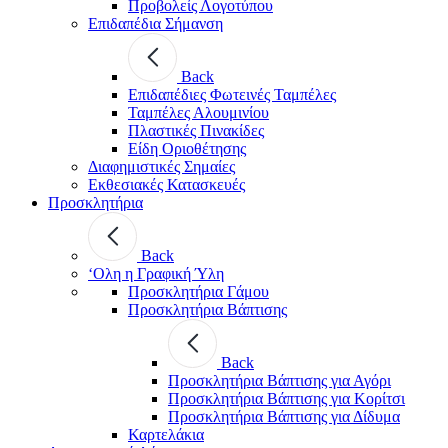
Προβολείς Λογοτύπου
Επιδαπέδια Σήμανση
Back
Επιδαπέδιες Φωτεινές Ταμπέλες
Ταμπέλες Αλουμινίου
Πλαστικές Πινακίδες
Είδη Οριοθέτησης
Διαφημιστικές Σημαίες
Εκθεσιακές Κατασκευές
Προσκλητήρια
Back
‘Ολη η Γραφική Ύλη
Προσκλητήρια Γάμου
Προσκλητήρια Βάπτισης
Back
Προσκλητήρια Βάπτισης για Αγόρι
Προσκλητήρια Βάπτισης για Κορίτσι
Προσκλητήρια Βάπτισης για Δίδυμα
Καρτελάκια