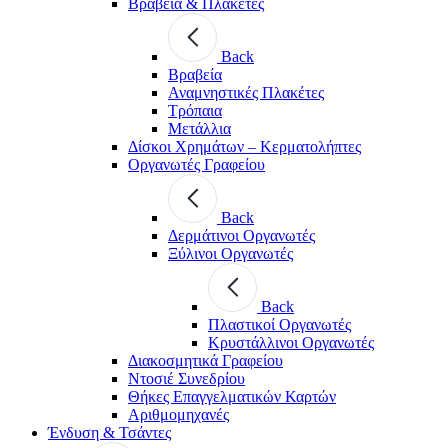
Βραβεία & Πλακέτες
Back
Βραβεία
Αναμνηστικές Πλακέτες
Τρόπαια
Μετάλλια
Δίσκοι Χρημάτων – Κερματολήπτες
Οργανωτές Γραφείου
Back
Δερμάτινοι Οργανωτές
Ξύλινοι Οργανωτές
Back
Πλαστικοί Οργανωτές
Κρυστάλλινοι Οργανωτές
Διακοσμητικά Γραφείου
Ντοσιέ Συνεδρίου
Θήκες Επαγγελματικών Καρτών
Αριθμομηχανές
Ένδυση & Τσάντες