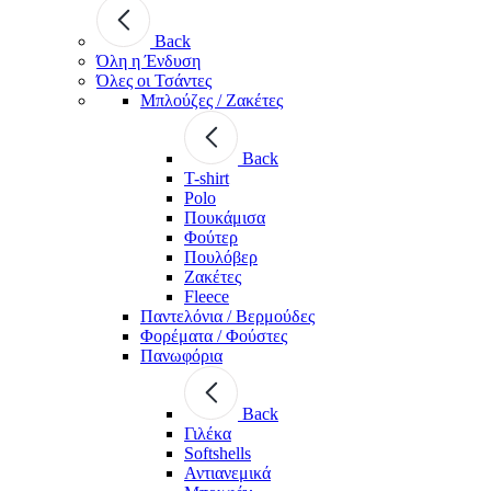
Back
Όλη η Ένδυση
Όλες οι Τσάντες
Μπλούζες / Ζακέτες
Back
T-shirt
Polo
Πουκάμισα
Φούτερ
Πουλόβερ
Ζακέτες
Fleece
Παντελόνια / Βερμούδες
Φορέματα / Φούστες
Πανωφόρια
Back
Γιλέκα
Softshells
Αντιανεμικά