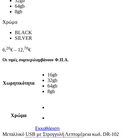
32gb
64gb
8gb
Χρώμα
BLACK
SILVER
20
70
6,
€
–
12,
€
Οι τιμές συμπεριλαμβάνουν Φ.Π.Α.
16gb
32gb
Χωρητικότητα
64gb
8gb
Χρώμα
Εκκαθάριση
Μεταλλικό USB με Στρογγυλή Λεπτομέρεια κωδ. DR-102