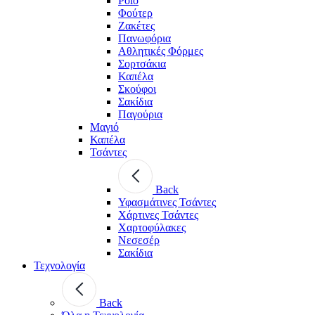
Polo
Φούτερ
Ζακέτες
Πανωφόρια
Αθλητικές Φόρμες
Σορτσάκια
Καπέλα
Σκούφοι
Σακίδια
Παγούρια
Μαγιό
Καπέλα
Τσάντες
Back
Υφασμάτινες Τσάντες
Χάρτινες Τσάντες
Χαρτοφύλακες
Νεσεσέρ
Σακίδια
Τεχνολογία
Back