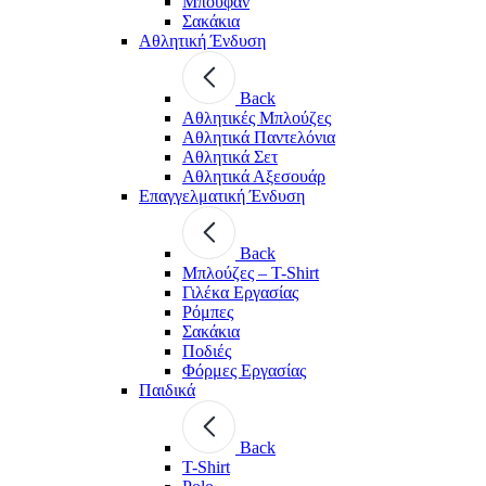
Μπουφάν
Σακάκια
Αθλητική Ένδυση
Back
Aθλητικές Μπλούζες
Αθλητικά Παντελόνια
Αθλητικά Σετ
Αθλητικά Αξεσουάρ
Επαγγελματική Ένδυση
Back
Μπλούζες – T-Shirt
Γιλέκα Εργασίας
Ρόμπες
Σακάκια
Ποδιές
Φόρμες Εργασίας
Παιδικά
Back
T-Shirt