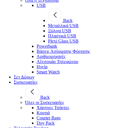
Όλα η Τεχνολογία
USB
Back
Μεταλλικά USB
Ξύλινα USB
Πλαστικά USB
Plexi Glass USB
Powerbank
Βάσεις Ασύρματης Φόρτισης
Αριθμομηχανές
Αξεσουάρ Τηλεφώνου
Ηχεία
Smart Watch
Σετ Δώρων
Συσκευασίες
Back
Όλες οι Συσκευασίες
Χάρτινες Τσάντες
Κουτιά
Courier Bags
Doy Pack