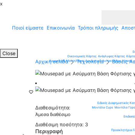
x
Ποιοί είμαστε
Επικοινωνία
Τρόποι πληρωμής
Αποσ
Ε
Close
Οικονομικές Κάρτες
Ανάγλυφες Κάρτες
Κάρτε
Αρχική σελίδα
Τεχνολογία
Βάσεις Α
Αρωματικά Μαντηλάκια
Αρωματικά Αυτοκινήτου
Ντοσιέ -
Ειδικές Διαφημιστικές Κα
Διαθεσιμότητα:
Μοντέλα Cups
Μοντέλα Γύρ
Άμεσα διαθέσιμο
Επιδαπέ
Διαθέσιμη ποσότητα:
3
Προσκλητήρια Γ
Περιγραφή