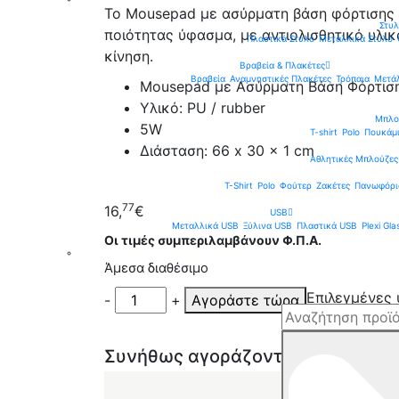
To Mousepad με ασύρματη βάση φόρτισης 
Στυ
ποιότητας ύφασμα, με αντιολισθητικό υλικό
Πλαστικά Στυλό
Μεταλλικά Στυλό
κίνηση.
Βραβεία & Πλακέτες
Βραβεία
Αναμνηστικές Πλακέτες
Τρόπαια
Μετά
Mousepad με Ασύρματη Βάση Φόρτισ
Υλικό: PU / rubber
Μπλού
5W
T-shirt
Polo
Πουκάμ
Διάσταση: 66 x 30 x 1 cm
Aθλητικές Μπλούζες
T-Shirt
Polo
Φούτερ
Ζακέτες
Πανωφόρι
77
16,
€
USB
Μεταλλικά USB
Ξύλινα USB
Πλαστικά USB
Plexi Gl
Οι τιμές συμπεριλαμβάνουν Φ.Π.Α.
Άμεσα διαθέσιμο
Επιλεγμένες 
-
+
Αγοράστε τώρα
Συνήθως αγοράζονται μαζί