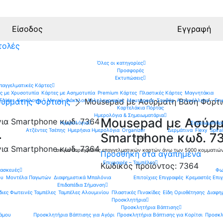
Είσοδος
Εγγραφή
τολές
Όλες οι κατηγορίες
Προσφορές
Εκτυπώσεις
παγγελματικές Κάρτες
ς με Χρυσοτυπία
Κάρτες με Ασημοτυπία
Premium Κάρτες
Πλαστικές Κάρτες
Μαγνητάκια
σύρματης Φόρτισης
Mousepad με Ασύρματη Βάση Φόρτι
Folder
Κατάλογοι – Μενού
Φάκελοι Αλληλογραφίας
Mousepads
Σουβέρ
Αυτοκόλλητα – Ετι
Καρτελάκια Πόρτας
Ημερολόγια & Σημειωματάρια
Mousepad με Ασύρμ
Ημερολόγια
Σημειωματάρ
Ατζέντες Τσέπης
Ημερήσια Ημερολόγια
Organizer
Δερμάτινα
Flexy
Spiral
Smartphone κωδ. 7
-20%
σε για παραγγελίες επαγγελματικών καρτών άνω των 5000 κομματιώ
Προσθήκη στα αγαπημένα
Επιγραφές – Ταμπέλες
Κωδικός προϊόντος:
7364
τασκευές
Φω
ου
Μοντέλα Παγωτών
Διαφημιστικά Μπαλόνια
Επιτοίχιες Επιγραφές
Κρεμαστές Επι
Επιδαπέδια Σήμανση
διες Φωτεινές Ταμπέλες
Ταμπέλες Αλουμινίου
Πλαστικές Πινακίδες
Είδη Οριοθέτησης
Διαφημ
Προσκλητήρια
Προσκλητήρια Βάπτισης
άμου
Προσκλητήρια Βάπτισης για Αγόρι
Προσκλητήρια Βάπτισης για Κορίτσι
Προσκλ