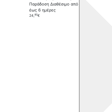
Παράδοση
Διαθέσιμο από 4
έως 
10
έως 6 ημέρες
32,
€
80
24,
€