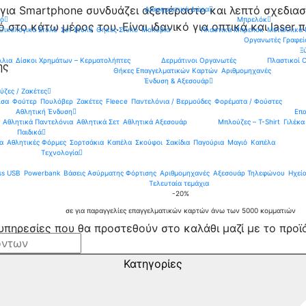
για Smartphone συνδυάζει αξεπέραστο και λεπτό σχεδια
Διαφημιστικά Δώρα
λό
Μπρελόκ
 στο κάτω μέρος του. Είναι ιδανικό για οπτικά και laser 
Οικολογικά Στυλό
Σετ Στυλό
Θήκες Στυλό
Μολύβια
Πλαστικά Μπρελόκ
Μεταλλικά
Οργανωτές Γραφεί
Ξ
λλια
Δίσκοι Χρημάτων – Κερματολήπτες
Δερμάτινοι Οργανωτές
Πλαστικοί 
ης
Θήκες Επαγγελματικών Καρτών
Αριθμομηχανές
Ένδυση & Aξεσουάρ
ζες / Ζακέτες
ισα
Φούτερ
Πουλόβερ
Ζακέτες
Fleece
Παντελόνια / Βερμούδες
Φορέματα / Φούστες
Αθλητική Ένδυση
Επα
Αθλητικά Παντελόνια
Αθλητικά Σετ
Αθλητικά Αξεσουάρ
Μπλούζες – T-Shirt
Γιλέκα
Παιδικά
α
Αθλητικές Φόρμες
Σορτσάκια
Καπέλα
Σκούφοι
Σακίδια
Παγούρια
Μαγιό
Καπέλα
Τεχνολογία
ass USB
Powerbank
Βάσεις Ασύρματης Φόρτισης
Αριθμομηχανές
Αξεσουάρ Τηλεφώνου
Ηχεί
Τελευταία τεμάχια
-20%
σε για παραγγελίες επαγγελματικών καρτών άνω των 5000 κομματιών
υπηρεσίες που θα προστεθούν στο καλάθι μαζί με το προϊ
Κατηγορίες