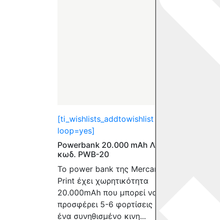
[ti_wishlists_addtowishlist
[ti_wi
loop=yes]
loop=
Powerbank 20.000 mAh Λευκό
Powe
κωδ. PWB-20
Μαύρ
Το power bank της Mercan
Τεχνο
Print έχει χωρητικότητα
Λειτο
20.000mAh που μπορεί να
Ισχύς
προσφέρει 5-6 φορτίσεις σε
στήρι
ένα συνηθισμένο κινη...
Παρά