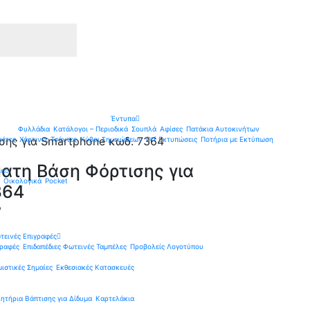
Έντυπα
Φυλλάδια
Κατάλογοι – Περιοδικά
Σουπλά
Αφίσες
Πατάκια Αυτοκινήτων
σης για Smartphone κωδ. 7364
κέτες
Χάρτινες Τσάντες
Κύβοι Σημειώσεων
Dtf Εκτυπώσεις
Ποτήρια με Εκτύπωση
ατη Βάση Φόρτισης για
ια
Οικολογικά
Pocket
364
ν
τεινές Επιγραφές
γραφές
Επιδαπέδιες Φωτεινές Ταμπέλες
Προβολείς Λογοτύπου
ιστικές Σημαίες
Εκθεσιακές Κατασκευές
ητήρια Βάπτισης για Δίδυμα
Καρτελάκια