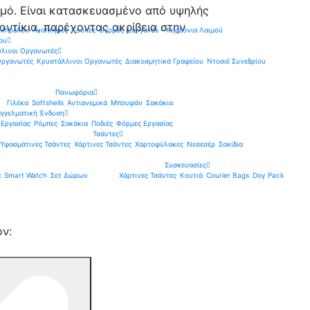
σμό. Είναι κατασκευασμένο από υψηλής
ποντίκια, παρέχοντας ακρίβεια στην
 Μπρελόκ
Αναπτήρες
Κούπες
Θερμός
Lanyards – Kορδόνια Λαιμού
ου
ύλινοι Οργανωτές
Οργανωτές
Κρυστάλλινοι Οργανωτές
Διακοσμητικά Γραφείου
Ντοσιέ Συνεδρίου
Πανωφόρια
Γιλέκα
Softshells
Αντιανεμικά
Μπουφάν
Σακάκια
γγελματική Ένδυση
 Εργασίας
Ρόμπες
Σακάκια
Ποδιές
Φόρμες Εργασίας
Τσάντες
Υφασμάτινες Τσάντες
Χάρτινες Τσάντες
Χαρτοφύλακες
Νεσεσέρ
Σακίδια
Συσκευασίες
α
Smart Watch
Σετ Δώρων
Χάρτινες Τσάντες
Κουτιά
Courier Bags
Doy Pack
όν: