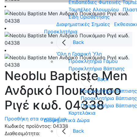
Επιδαπέδιες Φωτεινές Ταμπ
Ταμπέλες Αλουμινίου
Πλαστ
Είδη Οριοθέτησης
Διαφημιστικές Σημαίες
Εκθεσιακ
Προσκλητήρια
Back
‘Ολη η Γραφική Ύλη
Προσκλητήρια Γάμου
Προσκλητήρια Βάπτισης
Neoblu Baptiste Men
Back
Ανδρικό Πουκάμισο
Προσκλητήρια Βάπτισης
Προσκλητήρια Βάπτισης 
Ριγέ κωδ. 04338
Προσκλητήρια Βάπτισης
Καρτελάκια
Προσθήκη στα αγαπημένα
Διαφημιστικά Δώρα
Κωδικός προϊόντος:
04338
Back
Διαθεσιμότητα: