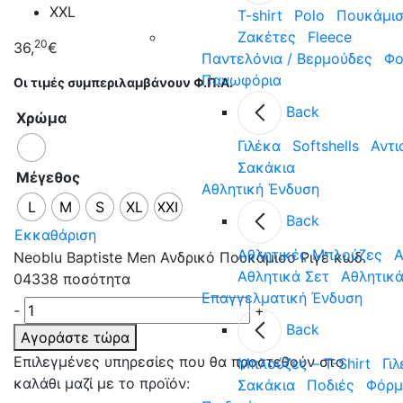
XXL
T-shirt
Polo
Πουκάμι
Ζακέτες
Fleece
20
36,
€
Παντελόνια / Βερμούδες
Φο
Πανωφόρια
Οι τιμές συμπεριλαμβάνουν Φ.Π.Α.
Back
Χρώμα
Γιλέκα
Softshells
Αντι
Σακάκια
Μέγεθος
Αθλητική Ένδυση
L
M
S
XL
XXL
Back
Εκκαθάριση
Aθλητικές Μπλούζες
Α
Neoblu Baptiste Men Ανδρικό Πουκάμισο Ριγέ κωδ.
Αθλητικά Σετ
Αθλητικ
04338 ποσότητα
Επαγγελματική Ένδυση
-
+
Back
Αγοράστε τώρα
Επιλεγμένες υπηρεσίες που θα προστεθούν στο
Μπλούζες – T-Shirt
Γι
καλάθι μαζί με το προϊόν:
Σακάκια
Ποδιές
Φόρμ