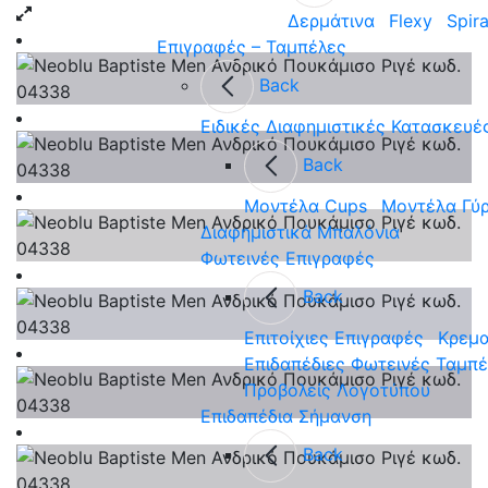
Δερμάτινα
Flexy
Spira
Επιγραφές – Ταμπέλες
Back
Ειδικές Διαφημιστικές Κατασκευέ
Back
Μοντέλα Cups
Μοντέλα Γύ
Διαφημιστικά Μπαλόνια
Φωτεινές Επιγραφές
Back
Επιτοίχιες Επιγραφές
Κρεμα
Επιδαπέδιες Φωτεινές Ταμπ
Προβολείς Λογοτύπου
Επιδαπέδια Σήμανση
Back