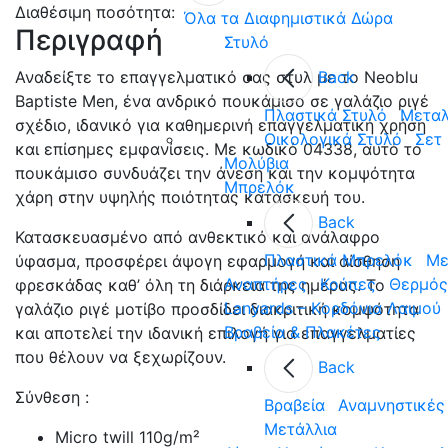
Διαθέσιμη ποσότητα:
Όλα τα Διαφημιστικά Δώρα
Περιγραφή
Στυλό
Back
Αναδείξτε το επαγγελματικό σας στυλ με το Neoblu
Baptiste Men, ένα ανδρικό πουκάμισο σε γαλάζιο ριγέ
Πλαστικά Στυλό
Μεταλ
σχέδιο, ιδανικό για καθημερινή επαγγελματική χρήση
Οικολογικά Στυλό
Σετ
και επίσημες εμφανίσεις. Με κωδικό 04338, αυτό το
Μολύβια
πουκάμισο συνδυάζει την άνεση και την κομψότητα
Μπρελόκ
χάρη στην υψηλής ποιότητας κατασκευή του.
Back
Κατασκευασμένο από ανθεκτικό και ανάλαφρο
Πλαστικά Μπρελόκ
Με
ύφασμα, προσφέρει άψογη εφαρμογή και αίσθηση
Αναπτήρες
Κούπες
Θερμός
φρεσκάδας καθ’ όλη τη διάρκεια της ημέρας. Το
Lanyards – Kορδόνια Λαιμού
γαλάζιο ριγέ μοτίβο προσδίδει διακριτική κομψότητα
Βραβεία & Πλακέτες
και αποτελεί την ιδανική επιλογή για επαγγελματίες
που θέλουν να ξεχωρίζουν.
Back
Σύνθεση :
Βραβεία
Αναμνηστικές
Μετάλλια
Micro twill 110g/m²