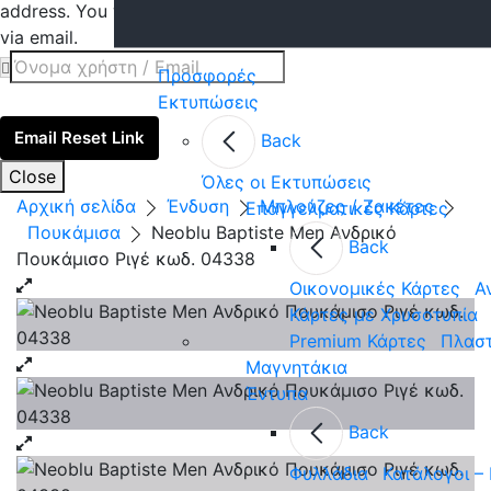
address. You will receive a link to create a new password
via email.
Προσφορές
Εκτυπώσεις
Email Reset Link
Back
Close
Όλες οι Εκτυπώσεις
Αρχική σελίδα
Ένδυση
Μπλούζες / Ζακέτες
Επαγγελματικές Κάρτες
Πουκάμισα
Neoblu Baptiste Men Ανδρικό
Back
Πουκάμισο Ριγέ κωδ. 04338
Οικονομικές Κάρτες
Α
Κάρτες με Χρυσοτυπία
Premium Κάρτες
Πλαστ
Μαγνητάκια
Έντυπα
Back
Φυλλάδια
Κατάλογοι –