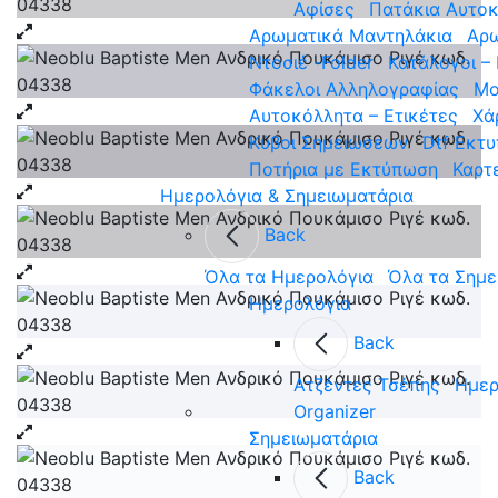
Αφίσες
Πατάκια Αυτοκ
Αρωματικά Μαντηλάκια
Αρω
Ντοσιέ -Folder
Κατάλογοι –
Φάκελοι Αλληλογραφίας
Mo
Αυτοκόλλητα – Ετικέτες
Χά
Κύβοι Σημειώσεων
Dtf Εκτ
Ποτήρια με Εκτύπωση
Καρτ
Ημερολόγια & Σημειωματάρια
Back
Όλα τα Ημερολόγια
Όλα τα Σημε
Ημερολόγια
Back
Ατζέντες Τσέπης
Ημερ
Organizer
Σημειωματάρια
Back