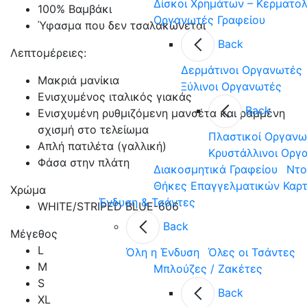
Δίσκοι Χρημάτων – Κερματο
100% Βαμβάκι
Οργανωτές Γραφείου
Ύφασμα που δεν τσαλακώνεται
Back
Λεπτομέρειες:
Δερμάτινοι Οργανωτές
Μακριά μανίκια
Ξύλινοι Οργανωτές
Ενισχυμένος ιταλικός γιακάς
Back
Ενισχυμένη ρυθμιζόμενη μανσέτα και ραμμένη
σχισμή στο τελείωμα
Πλαστικοί Οργανω
Απλή πατιλέτα (γαλλική)
Κρυστάλλινοι Οργ
Φάσα στην πλάτη
Διακοσμητικά Γραφείου
Ντο
Θήκες Επαγγελματικών Καρ
Χρώμα
Ένδυση & Τσάντες
WHITE/STRIPED BLUE-606
Back
Μέγεθος
L
Όλη η Ένδυση
Όλες οι Τσάντες
M
Μπλούζες / Ζακέτες
S
Back
XL