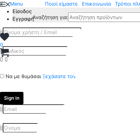
x
Menu
Ποιοί είμαστε
Επικοινωνία
Τρόποι π
Είσοδος
Αναζήτηση για:
Εγγραφή
0
Να με θυμάσαι
Ξεχάσατε τον κωδικό;
Sign in