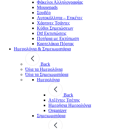
Φάκελοι Αλληλογραφίας
Mousepads
Σουβέρ
Αυτοκόλλητα – Ετικέτες
Χάρτινες Τσάντες
Κύβοι Σημειώσεων
Dtf Εκτυπώσεις
Ποτήρια με Εκτύπωση
Καρτελάκια Πόρτας
Ημερολόγια & Σημειωματάρια
Back
Όλα τα Ημερολόγια
Όλα τα Σημειωματάρια
Ημερολόγια
Back
Ατζέντες Τσέπης
Ημερήσια Ημερολόγια
Organizer
Σημειωματάρια