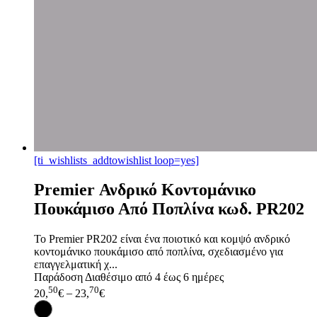
[ti_wishlists_addtowishlist loop=yes]
Premier Ανδρικό Κοντομάνικο
Πουκάμισο Από Ποπλίνα κωδ. PR202
Το Premier PR202 είναι ένα ποιοτικό και κομψό ανδρικό
κοντομάνικο πουκάμισο από ποπλίνα, σχεδιασμένο για
επαγγελματική χ...
Παράδοση
Διαθέσιμο από 4 έως 6 ημέρες
50
70
20,
€
–
23,
€