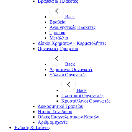
Βραβεία & Πλακέτες
Back
Βραβεία
Αναμνηστικές Πλακέτες
Τρόπαια
Μετάλλια
Δίσκοι Χρημάτων – Κερματολήπτες
Οργανωτές Γραφείου
Back
Δερμάτινοι Οργανωτές
Ξύλινοι Οργανωτές
Back
Πλαστικοί Οργανωτές
Κρυστάλλινοι Οργανωτές
Διακοσμητικά Γραφείου
Ντοσιέ Συνεδρίου
Θήκες Επαγγελματικών Καρτών
Αριθμομηχανές
Ένδυση & Τσάντες