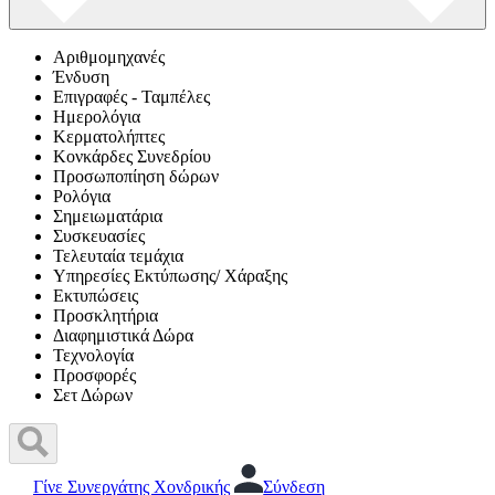
Αριθμομηχανές
Ένδυση
Επιγραφές - Ταμπέλες
Ημερολόγια
Κερματολήπτες
Κονκάρδες Συνεδρίου
Προσωποπίηση δώρων
Ρολόγια
Σημειωματάρια
Συσκευασίες
Τελευταία τεμάχια
Υπηρεσίες Εκτύπωσης/ Χάραξης
Εκτυπώσεις
Προσκλητήρια
Διαφημιστικά Δώρα
Τεχνολογία
Προσφορές
Σετ Δώρων
Γίνε Συνεργάτης Χονδρικής
Σύνδεση