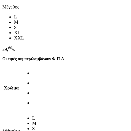
Μέγεθος
L
M
S
XL
XXL
60
29,
€
Οι τιμές συμπεριλαμβάνουν Φ.Π.Α.
Χρώμα
L
M
S