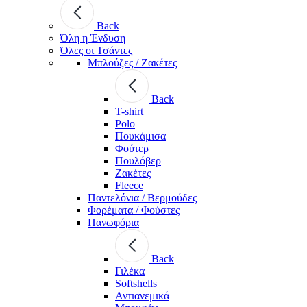
Back
Όλη η Ένδυση
Όλες οι Τσάντες
Μπλούζες / Ζακέτες
Back
T-shirt
Polo
Πουκάμισα
Φούτερ
Πουλόβερ
Ζακέτες
Fleece
Παντελόνια / Βερμούδες
Φορέματα / Φούστες
Πανωφόρια
Back
Γιλέκα
Softshells
Αντιανεμικά