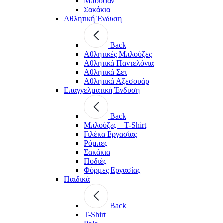
Μπουφάν
Σακάκια
Αθλητική Ένδυση
Back
Aθλητικές Μπλούζες
Αθλητικά Παντελόνια
Αθλητικά Σετ
Αθλητικά Αξεσουάρ
Επαγγελματική Ένδυση
Back
Μπλούζες – T-Shirt
Γιλέκα Εργασίας
Ρόμπες
Σακάκια
Ποδιές
Φόρμες Εργασίας
Παιδικά
Back
T-Shirt