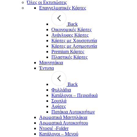
Όλες οι Εκτυπώσεις
Επαγγελματικές Κάρτες
Back
Οικονομικές Κάρτες
Ανάγλυφες Κάρτες
Κάρτες με Χρυσοτυπία
Κάρτες με Ασημοτυπία
Premium Κάρτες
Πλαστικές Κάρτες
Μαγνητάκια
Έντυπα
Back
Φυλλάδια
Κατάλογοι – Περιοδικά
Σουπλά
Αφίσες
Πατάκια Αυτοκινήτων
Αρωματικά Μαντηλάκια
Αρωματικά Αυτοκινήτου
Ντοσιέ -Folder
Κατάλογοι – Μενού