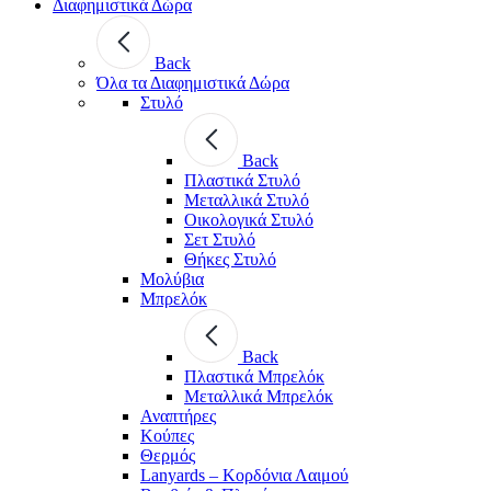
Διαφημιστικά Δώρα
Back
Όλα τα Διαφημιστικά Δώρα
Στυλό
Back
Πλαστικά Στυλό
Μεταλλικά Στυλό
Οικολογικά Στυλό
Σετ Στυλό
Θήκες Στυλό
Μολύβια
Μπρελόκ
Back
Πλαστικά Μπρελόκ
Μεταλλικά Μπρελόκ
Αναπτήρες
Κούπες
Θερμός
Lanyards – Kορδόνια Λαιμού