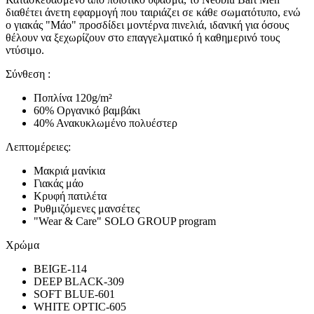
διαθέτει άνετη εφαρμογή που ταιριάζει σε κάθε σωματότυπο, ενώ
ο γιακάς "Μάο" προσδίδει μοντέρνα πινελιά, ιδανική για όσους
θέλουν να ξεχωρίζουν στο επαγγελματικό ή καθημερινό τους
ντύσιμο.
Σύνθεση :
Ποπλίνα 120g/m²
60% Οργανικό βαμβάκι
40% Ανακυκλωμένο πολυέστερ
Λεπτομέρειες:
Μακριά μανίκια
Γιακάς μάο
Κρυφή πατιλέτα
Ρυθμιζόμενες μανσέτες
"Wear & Care" SOLO GROUP program
Χρώμα
BEIGE-114
DEEP BLACK-309
SOFT BLUE-601
WHITE OPTIC-605