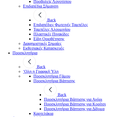
Προβολείς Λογοτύπου
Επιδαπέδια Σήμανση
Back
Επιδαπέδιες Φωτεινές Ταμπέλες
Ταμπέλες Αλουμινίου
Πλαστικές Πινακίδες
Είδη Οριοθέτησης
Διαφημιστικές Σημαίες
Εκθεσιακές Κατασκευές
Προσκλητήρια
Back
‘Ολη η Γραφική Ύλη
Προσκλητήρια Γάμου
Προσκλητήρια Βάπτισης
Back
Προσκλητήρια Βάπτισης για Αγόρι
Προσκλητήρια Βάπτισης για Κορίτσι
Προσκλητήρια Βάπτισης για Δίδυμα
Καρτελάκια