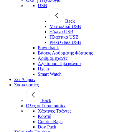
Όλα η Τεχνολογία
USB
Back
Μεταλλικά USB
Ξύλινα USB
Πλαστικά USB
Plexi Glass USB
Powerbank
Βάσεις Ασύρματης Φόρτισης
Αριθμομηχανές
Αξεσουάρ Τηλεφώνου
Ηχεία
Smart Watch
Σετ Δώρων
Συσκευασίες
Back
Όλες οι Συσκευασίες
Χάρτινες Τσάντες
Κουτιά
Courier Bags
Doy Pack