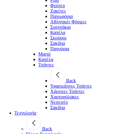
Polo
Φούτερ
Ζακέτες
Πανωφόρια
Αθλητικές Φόρμες
Σορτσάκια
Καπέλα
Σκούφοι
Σακίδια
Παγούρια
Μαγιό
Καπέλα
Τσάντες
Back
Υφασμάτινες Τσάντες
Χάρτινες Τσάντες
Χαρτοφύλακες
Νεσεσέρ
Σακίδια
Τεχνολογία
Back