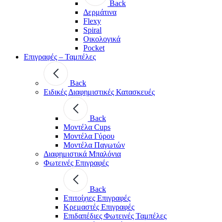
Back
Δερμάτινα
Flexy
Spiral
Οικολογικά
Pocket
Επιγραφές – Ταμπέλες
Back
Ειδικές Διαφημιστικές Κατασκευές
Back
Μοντέλα Cups
Μοντέλα Γύρου
Μοντέλα Παγωτών
Διαφημιστικά Μπαλόνια
Φωτεινές Επιγραφές
Back
Επιτοίχιες Επιγραφές
Κρεμαστές Επιγραφές
Επιδαπέδιες Φωτεινές Ταμπέλες