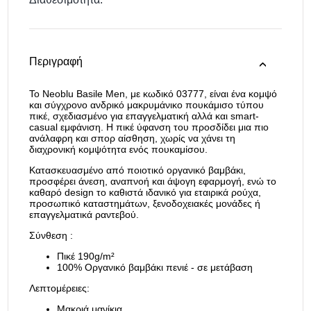
Περιγραφή
Το Neoblu Basile Men, με κωδικό 03777, είναι ένα κομψό
και σύγχρονο ανδρικό μακρυμάνικο πουκάμισο τύπου
πικέ, σχεδιασμένο για επαγγελματική αλλά και smart-
casual εμφάνιση. Η πικέ ύφανση του προσδίδει μια πιο
ανάλαφρη και σπορ αίσθηση, χωρίς να χάνει τη
διαχρονική κομψότητα ενός πουκαμίσου.
Κατασκευασμένο από ποιοτικό οργανικό βαμβάκι,
προσφέρει άνεση, αναπνοή και άψογη εφαρμογή, ενώ το
καθαρό design το καθιστά ιδανικό για εταιρικά ρούχα,
προσωπικό καταστημάτων, ξενοδοχειακές μονάδες ή
επαγγελματικά ραντεβού.
Σύνθεση :
Πικέ 190g/m²
100% Οργανικό βαμβάκι πενιέ - σε μετάβαση
Λεπτομέρειες:
Μακριά μανίκια