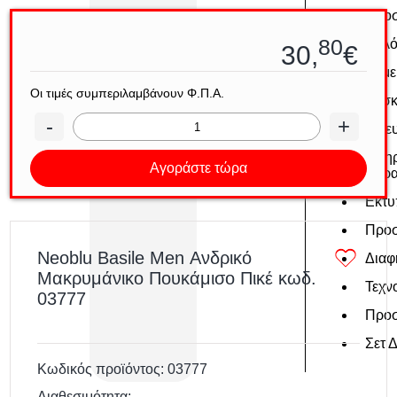
Προ
80
Ρολό
30,
€
Σημε
Οι τιμές συμπεριλαμβάνουν Φ.Π.Α.
Συσκ
-
+
Τελε
Υπηρ
Αγοράστε τώρα
Χάρα
Εκτυ
Προσ
Neoblu Basile Men Ανδρικό
Διαφ
Μακρυμάνικο Πουκάμισο Πικέ κωδ.
Τεχν
03777
Προ
Σετ 
Κωδικός προϊόντος:
03777
Διαθεσιμότητα: