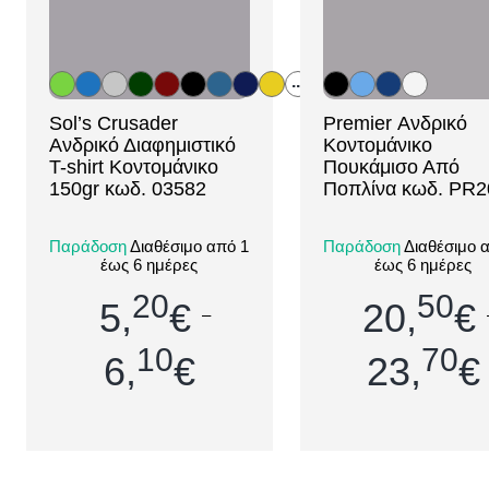
...
Sol’s Crusader
Premier Ανδρικό
[ti_wishlists_addtowishlist
[ti_wishlists_addtowis
Ανδρικό Διαφημιστικό
Κοντομάνικο
loop=yes]
loop=yes]
T-shirt Κοντομάνικο
Πουκάμισο Από
150gr κωδ. 03582
Ποπλίνα κωδ. PR2
Το Sol’s Crusader είναι
Το Premier PR202 ε
Παράδοση
Διαθέσιμο από 1
Παράδοση
Διαθέσιμο 
ένα κλασικό, άνετο και
ένα ποιοτικό και κο
έως 6 ημέρες
έως 6 ημέρες
ποιοτικό ανδρικό
ανδρικό κοντομάνι
διαφημιστικό T-shirt,
πουκάμισο από ποπλ
20
50
5,
€
20,
€
ιδανικό για εκτύπωση
σχεδιασμένο για
–
λογοτύπου, μη...
επαγγελματική χ..
10
70
6,
€
23,
€