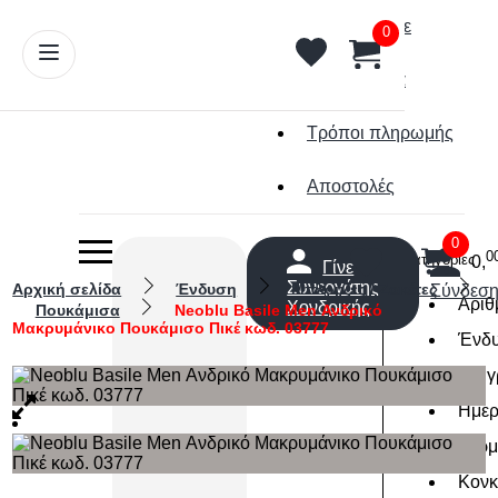
Ποιοί είμαστε
0
Επικοινωνία
Τρόποι πληρωμής
Αποστολές
0
0
Κατηγορίες
0,
Γίνε
Συνεργάτης
Αρχική σελίδα
Ένδυση
Μπλούζες / Ζακέτες
Σύνδεσ
Αριθ
Χονδρικής
Πουκάμισα
Neoblu Basile Men Ανδρικό
Μακρυμάνικο Πουκάμισο Πικέ κωδ. 03777
Ένδ
Επιγ
Ημερ
Κερμ
Κονκ