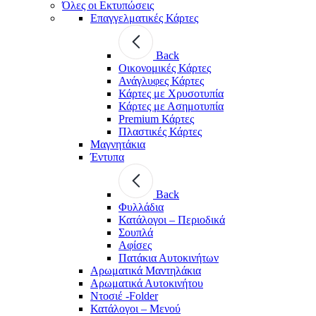
Όλες οι Εκτυπώσεις
Επαγγελματικές Κάρτες
Back
Οικονομικές Κάρτες
Ανάγλυφες Κάρτες
Κάρτες με Χρυσοτυπία
Κάρτες με Ασημοτυπία
Premium Κάρτες
Πλαστικές Κάρτες
Μαγνητάκια
Έντυπα
Back
Φυλλάδια
Κατάλογοι – Περιοδικά
Σουπλά
Αφίσες
Πατάκια Αυτοκινήτων
Αρωματικά Μαντηλάκια
Αρωματικά Αυτοκινήτου
Ντοσιέ -Folder
Κατάλογοι – Μενού