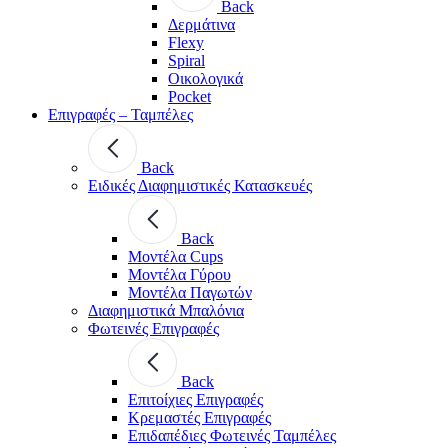
Back
Δερμάτινα
Flexy
Spiral
Οικολογικά
Pocket
Επιγραφές – Ταμπέλες
Back
Ειδικές Διαφημιστικές Κατασκευές
Back
Μοντέλα Cups
Μοντέλα Γύρου
Μοντέλα Παγωτών
Διαφημιστικά Μπαλόνια
Φωτεινές Επιγραφές
Back
Επιτοίχιες Επιγραφές
Κρεμαστές Επιγραφές
Επιδαπέδιες Φωτεινές Ταμπέλες