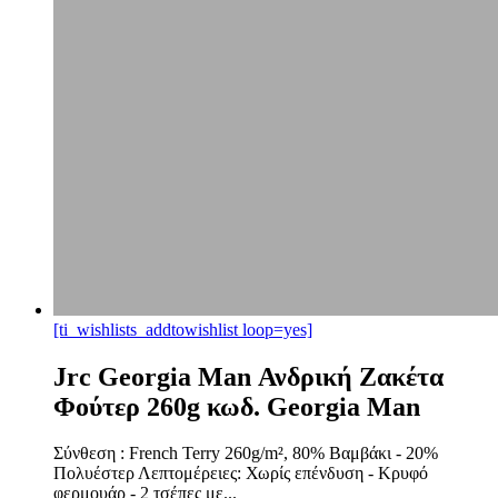
[ti_wishlists_addtowishlist loop=yes]
Jrc Georgia Man Ανδρική Ζακέτα
Φούτερ 260g κωδ. Georgia Man
Σύνθεση : French Terry 260g/m², 80% Βαμβάκι - 20%
Πολυέστερ Λεπτομέρειες: Χωρίς επένδυση - Κρυφό
φερμουάρ - 2 τσέπες με...