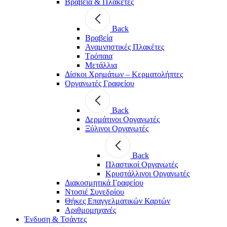
Βραβεία & Πλακέτες
Back
Βραβεία
Αναμνηστικές Πλακέτες
Τρόπαια
Μετάλλια
Δίσκοι Χρημάτων – Κερματολήπτες
Οργανωτές Γραφείου
Back
Δερμάτινοι Οργανωτές
Ξύλινοι Οργανωτές
Back
Πλαστικοί Οργανωτές
Κρυστάλλινοι Οργανωτές
Διακοσμητικά Γραφείου
Ντοσιέ Συνεδρίου
Θήκες Επαγγελματικών Καρτών
Αριθμομηχανές
Ένδυση & Τσάντες