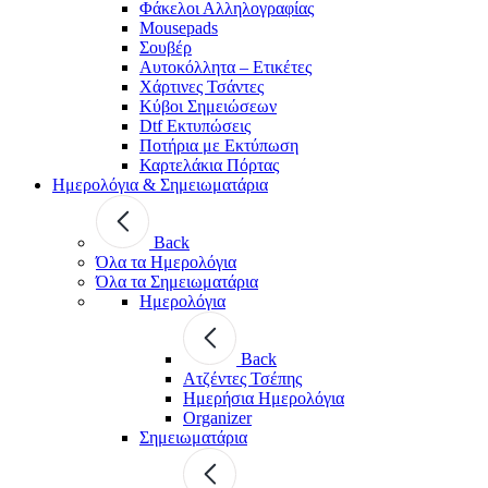
Φάκελοι Αλληλογραφίας
Mousepads
Σουβέρ
Αυτοκόλλητα – Ετικέτες
Χάρτινες Τσάντες
Κύβοι Σημειώσεων
Dtf Εκτυπώσεις
Ποτήρια με Εκτύπωση
Καρτελάκια Πόρτας
Ημερολόγια & Σημειωματάρια
Back
Όλα τα Ημερολόγια
Όλα τα Σημειωματάρια
Ημερολόγια
Back
Ατζέντες Τσέπης
Ημερήσια Ημερολόγια
Organizer
Σημειωματάρια