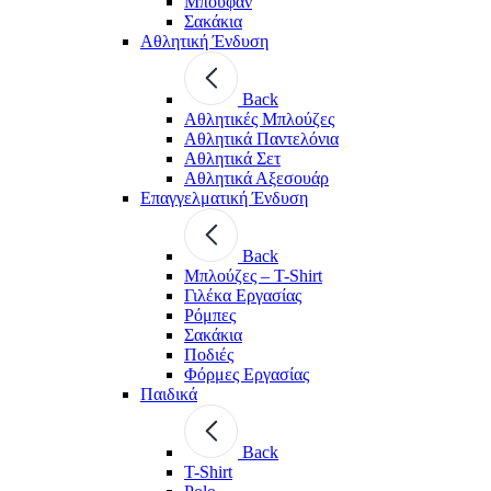
Μπουφάν
Σακάκια
Αθλητική Ένδυση
Back
Aθλητικές Μπλούζες
Αθλητικά Παντελόνια
Αθλητικά Σετ
Αθλητικά Αξεσουάρ
Επαγγελματική Ένδυση
Back
Μπλούζες – T-Shirt
Γιλέκα Εργασίας
Ρόμπες
Σακάκια
Ποδιές
Φόρμες Εργασίας
Παιδικά
Back
T-Shirt