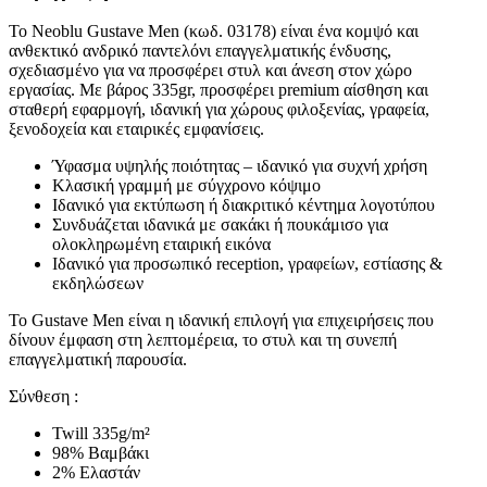
Το Neoblu Gustave Men (κωδ. 03178) είναι ένα κομψό και
ανθεκτικό ανδρικό παντελόνι επαγγελματικής ένδυσης,
σχεδιασμένο για να προσφέρει στυλ και άνεση στον χώρο
εργασίας. Με βάρος 335gr, προσφέρει premium αίσθηση και
σταθερή εφαρμογή, ιδανική για χώρους φιλοξενίας, γραφεία,
ξενοδοχεία και εταιρικές εμφανίσεις.
Ύφασμα υψηλής ποιότητας – ιδανικό για συχνή χρήση
Κλασική γραμμή με σύγχρονο κόψιμο
Ιδανικό για εκτύπωση ή διακριτικό κέντημα λογοτύπου
Συνδυάζεται ιδανικά με σακάκι ή πουκάμισο για
ολοκληρωμένη εταιρική εικόνα
Ιδανικό για προσωπικό reception, γραφείων, εστίασης &
εκδηλώσεων
Το Gustave Men είναι η ιδανική επιλογή για επιχειρήσεις που
δίνουν έμφαση στη λεπτομέρεια, το στυλ και τη συνεπή
επαγγελματική παρουσία.
Σύνθεση :
Twill 335g/m²
98% Βαμβάκι
2% Ελαστάν