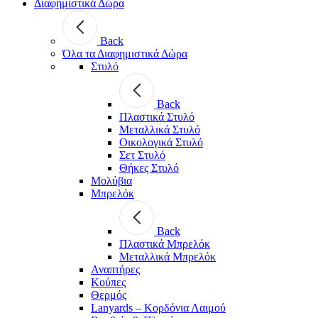
Διαφημιστικά Δώρα
Back
Όλα τα Διαφημιστικά Δώρα
Στυλό
Back
Πλαστικά Στυλό
Μεταλλικά Στυλό
Οικολογικά Στυλό
Σετ Στυλό
Θήκες Στυλό
Μολύβια
Μπρελόκ
Back
Πλαστικά Μπρελόκ
Μεταλλικά Μπρελόκ
Αναπτήρες
Κούπες
Θερμός
Lanyards – Kορδόνια Λαιμού