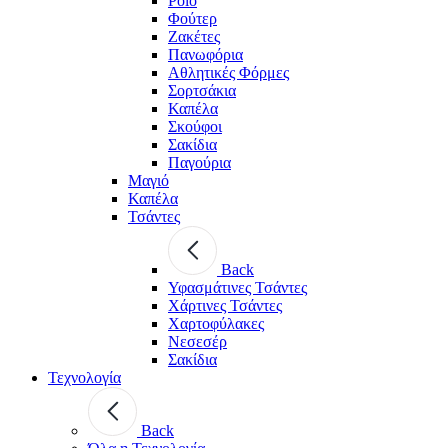
Polo
Φούτερ
Ζακέτες
Πανωφόρια
Αθλητικές Φόρμες
Σορτσάκια
Καπέλα
Σκούφοι
Σακίδια
Παγούρια
Μαγιό
Καπέλα
Τσάντες
Back
Υφασμάτινες Τσάντες
Χάρτινες Τσάντες
Χαρτοφύλακες
Νεσεσέρ
Σακίδια
Τεχνολογία
Back