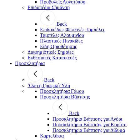
Προβολείς Λογοτύπου
Επιδαπέδια Σήμανση
Back
Επιδαπέδιες Φωτεινές Ταμπέλες
Ταμπέλες Αλουμινίου
Πλαστικές Πινακίδες
Είδη Οριοθέτησης
Διαφημιστικές Σημαίες
Εκθεσιακές Κατασκευές
Προσκλητήρια
Back
‘Ολη η Γραφική Ύλη
Προσκλητήρια Γάμου
Προσκλητήρια Βάπτισης
Back
Προσκλητήρια Βάπτισης για Αγόρι
Προσκλητήρια Βάπτισης για Κορίτσι
Προσκλητήρια Βάπτισης για Δίδυμα
Καρτελάκια