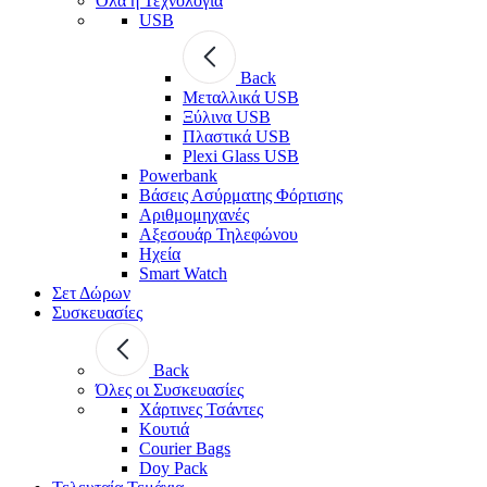
Όλα η Τεχνολογία
USB
Back
Μεταλλικά USB
Ξύλινα USB
Πλαστικά USB
Plexi Glass USB
Powerbank
Βάσεις Ασύρματης Φόρτισης
Αριθμομηχανές
Αξεσουάρ Τηλεφώνου
Ηχεία
Smart Watch
Σετ Δώρων
Συσκευασίες
Back
Όλες οι Συσκευασίες
Χάρτινες Τσάντες
Κουτιά
Courier Bags
Doy Pack