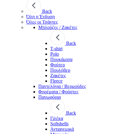
Back
Όλη η Ένδυση
Όλες οι Τσάντες
Μπλούζες / Ζακέτες
Back
T-shirt
Polo
Πουκάμισα
Φούτερ
Πουλόβερ
Ζακέτες
Fleece
Παντελόνια / Βερμούδες
Φορέματα / Φούστες
Πανωφόρια
Back
Γιλέκα
Softshells
Αντιανεμικά