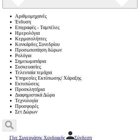
Αριθμομηχανές
Ένδυση
Επιγραφές - Ταμπέλες
Ημερολόγια
Κερματολήπτες
Κονκάρδες Συνεδρίου
Προσωποπίηση δώρων
Ρολόγια
Σημειωματάρια
Συσκευασίες
Τελευταία τεμάχια
Υπηρεσίες Εκτύπωσης/ Χάραξης
Εκτυπώσεις
Προσκλητήρια
Διαφημιστικά Δώρα
Τεχνολογία
Προσφορές
Σετ Δώρων
Γίνε Συνεργάτης Χονδρικής
Σύνδεση