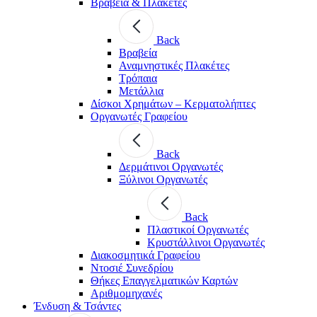
Βραβεία & Πλακέτες
Back
Βραβεία
Αναμνηστικές Πλακέτες
Τρόπαια
Μετάλλια
Δίσκοι Χρημάτων – Κερματολήπτες
Οργανωτές Γραφείου
Back
Δερμάτινοι Οργανωτές
Ξύλινοι Οργανωτές
Back
Πλαστικοί Οργανωτές
Κρυστάλλινοι Οργανωτές
Διακοσμητικά Γραφείου
Ντοσιέ Συνεδρίου
Θήκες Επαγγελματικών Καρτών
Αριθμομηχανές
Ένδυση & Τσάντες