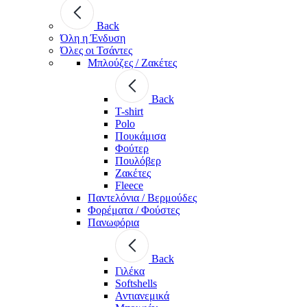
Back
Όλη η Ένδυση
Όλες οι Τσάντες
Μπλούζες / Ζακέτες
Back
T-shirt
Polo
Πουκάμισα
Φούτερ
Πουλόβερ
Ζακέτες
Fleece
Παντελόνια / Βερμούδες
Φορέματα / Φούστες
Πανωφόρια
Back
Γιλέκα
Softshells
Αντιανεμικά