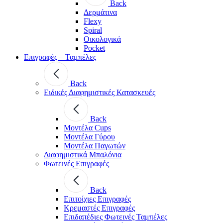
Back
Δερμάτινα
Flexy
Spiral
Οικολογικά
Pocket
Επιγραφές – Ταμπέλες
Back
Ειδικές Διαφημιστικές Κατασκευές
Back
Μοντέλα Cups
Μοντέλα Γύρου
Μοντέλα Παγωτών
Διαφημιστικά Μπαλόνια
Φωτεινές Επιγραφές
Back
Επιτοίχιες Επιγραφές
Κρεμαστές Επιγραφές
Επιδαπέδιες Φωτεινές Ταμπέλες