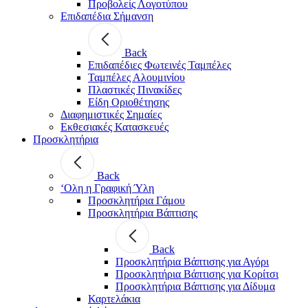
Προβολείς Λογοτύπου
Επιδαπέδια Σήμανση
Back
Επιδαπέδιες Φωτεινές Ταμπέλες
Ταμπέλες Αλουμινίου
Πλαστικές Πινακίδες
Είδη Οριοθέτησης
Διαφημιστικές Σημαίες
Εκθεσιακές Κατασκευές
Προσκλητήρια
Back
‘Ολη η Γραφική Ύλη
Προσκλητήρια Γάμου
Προσκλητήρια Βάπτισης
Back
Προσκλητήρια Βάπτισης για Αγόρι
Προσκλητήρια Βάπτισης για Κορίτσι
Προσκλητήρια Βάπτισης για Δίδυμα
Καρτελάκια