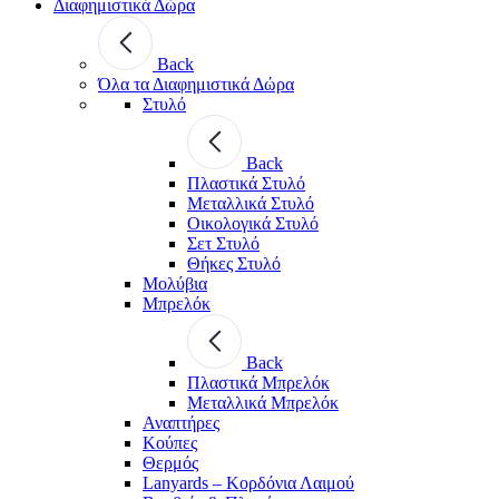
Διαφημιστικά Δώρα
Back
Όλα τα Διαφημιστικά Δώρα
Στυλό
Back
Πλαστικά Στυλό
Μεταλλικά Στυλό
Οικολογικά Στυλό
Σετ Στυλό
Θήκες Στυλό
Μολύβια
Μπρελόκ
Back
Πλαστικά Μπρελόκ
Μεταλλικά Μπρελόκ
Αναπτήρες
Κούπες
Θερμός
Lanyards – Kορδόνια Λαιμού