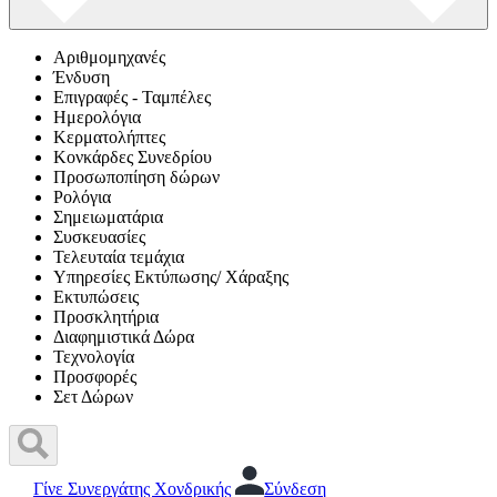
Αριθμομηχανές
Ένδυση
Επιγραφές - Ταμπέλες
Ημερολόγια
Κερματολήπτες
Κονκάρδες Συνεδρίου
Προσωποπίηση δώρων
Ρολόγια
Σημειωματάρια
Συσκευασίες
Τελευταία τεμάχια
Υπηρεσίες Εκτύπωσης/ Χάραξης
Εκτυπώσεις
Προσκλητήρια
Διαφημιστικά Δώρα
Τεχνολογία
Προσφορές
Σετ Δώρων
Γίνε Συνεργάτης Χονδρικής
Σύνδεση