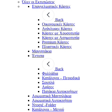
Όλες οι Εκτυπώσεις
Επαγγελματικές Κάρτες
Back
Οικονομικές Κάρτες
Ανάγλυφες Κάρτες
Κάρτες με Χρυσοτυπία
Κάρτες με Ασημοτυπία
Premium Κάρτες
Πλαστικές Κάρτες
Μαγνητάκια
Έντυπα
Back
Φυλλάδια
Κατάλογοι – Περιοδικά
Σουπλά
Αφίσες
Πατάκια Αυτοκινήτων
Αρωματικά Μαντηλάκια
Αρωματικά Αυτοκινήτου
Ντοσιέ -Folder
Κατάλογοι – Μενού