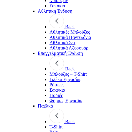
Μπουφάν
Σακάκια
Αθλητική Ένδυση
Back
Aθλητικές Μπλούζες
Αθλητικά Παντελόνια
Αθλητικά Σετ
Αθλητικά Αξεσουάρ
Επαγγελματική Ένδυση
Back
Μπλούζες – T-Shirt
Γιλέκα Εργασίας
Ρόμπες
Σακάκια
Ποδιές
Φόρμες Εργασίας
Παιδικά
Back
T-Shirt