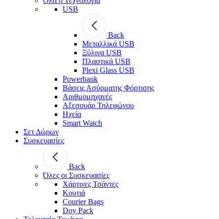
Όλα η Τεχνολογία
USB
Back
Μεταλλικά USB
Ξύλινα USB
Πλαστικά USB
Plexi Glass USB
Powerbank
Βάσεις Ασύρματης Φόρτισης
Αριθμομηχανές
Αξεσουάρ Τηλεφώνου
Ηχεία
Smart Watch
Σετ Δώρων
Συσκευασίες
Back
Όλες οι Συσκευασίες
Χάρτινες Τσάντες
Κουτιά
Courier Bags
Doy Pack