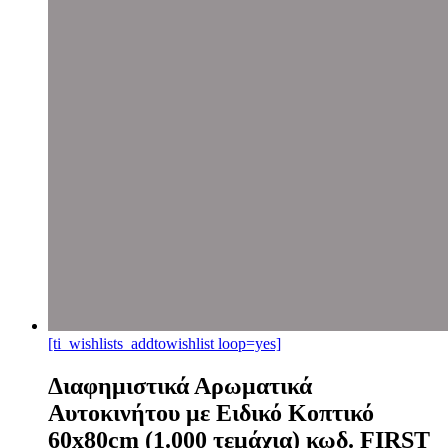
[ti_wishlists_addtowishlist loop=yes]
Διαφημιστικά Αρωματικά
Αυτοκινήτου με Ειδικό Κοπτικό
60x80cm (1.000 τεμάχια) κωδ. FIRST