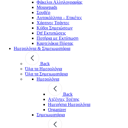
Φάκελοι Αλληλογραφίας
Mousepads
Σουβέρ
Αυτοκόλλητα – Ετικέτες
Χάρτινες Τσάντες
Κύβοι Σημειώσεων
Dtf Εκτυπώσεις
Ποτήρια με Εκτύπωση
Καρτελάκια Πόρτας
Ημερολόγια & Σημειωματάρια
Back
Όλα τα Ημερολόγια
Όλα τα Σημειωματάρια
Ημερολόγια
Back
Ατζέντες Τσέπης
Ημερήσια Ημερολόγια
Organizer
Σημειωματάρια