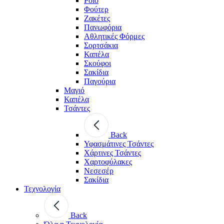
Polo
Φούτερ
Ζακέτες
Πανωφόρια
Αθλητικές Φόρμες
Σορτσάκια
Καπέλα
Σκούφοι
Σακίδια
Παγούρια
Μαγιό
Καπέλα
Τσάντες
Back
Υφασμάτινες Τσάντες
Χάρτινες Τσάντες
Χαρτοφύλακες
Νεσεσέρ
Σακίδια
Τεχνολογία
Back