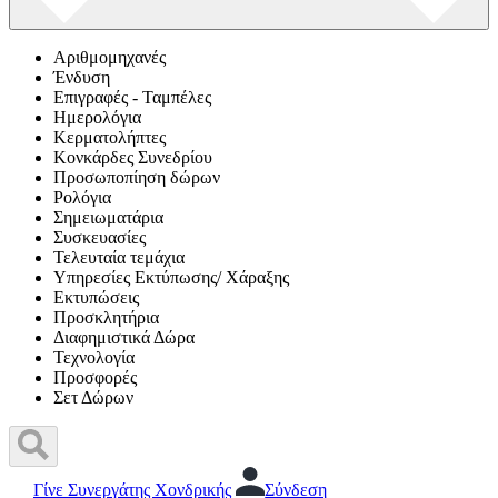
Αριθμομηχανές
Ένδυση
Επιγραφές - Ταμπέλες
Ημερολόγια
Κερματολήπτες
Κονκάρδες Συνεδρίου
Προσωποπίηση δώρων
Ρολόγια
Σημειωματάρια
Συσκευασίες
Τελευταία τεμάχια
Υπηρεσίες Εκτύπωσης/ Χάραξης
Εκτυπώσεις
Προσκλητήρια
Διαφημιστικά Δώρα
Τεχνολογία
Προσφορές
Σετ Δώρων
Γίνε Συνεργάτης Χονδρικής
Σύνδεση