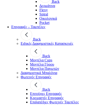
Back
Δερμάτινα
Flexy
Spiral
Οικολογικά
Pocket
Επιγραφές – Ταμπέλες
Back
Ειδικές Διαφημιστικές Κατασκευές
Back
Μοντέλα Cups
Μοντέλα Γύρου
Μοντέλα Παγωτών
Διαφημιστικά Μπαλόνια
Φωτεινές Επιγραφές
Back
Επιτοίχιες Επιγραφές
Κρεμαστές Επιγραφές
Επιδαπέδιες Φωτεινές Ταμπέλες