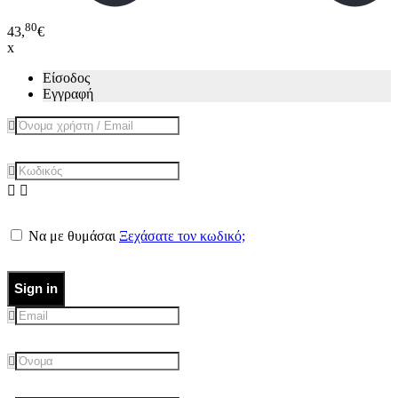
80
43,
€
x
Είσοδος
Εγγραφή
Να με θυμάσαι
Ξεχάσατε τον κωδικό;
Sign in