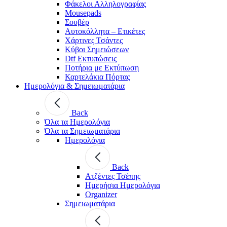
Φάκελοι Αλληλογραφίας
Mousepads
Σουβέρ
Αυτοκόλλητα – Ετικέτες
Χάρτινες Τσάντες
Κύβοι Σημειώσεων
Dtf Εκτυπώσεις
Ποτήρια με Εκτύπωση
Καρτελάκια Πόρτας
Ημερολόγια & Σημειωματάρια
Back
Όλα τα Ημερολόγια
Όλα τα Σημειωματάρια
Ημερολόγια
Back
Ατζέντες Τσέπης
Ημερήσια Ημερολόγια
Organizer
Σημειωματάρια