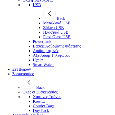
Όλα η Τεχνολογία
USB
Back
Μεταλλικά USB
Ξύλινα USB
Πλαστικά USB
Plexi Glass USB
Powerbank
Βάσεις Ασύρματης Φόρτισης
Αριθμομηχανές
Αξεσουάρ Τηλεφώνου
Ηχεία
Smart Watch
Σετ Δώρων
Συσκευασίες
Back
Όλες οι Συσκευασίες
Χάρτινες Τσάντες
Κουτιά
Courier Bags
Doy Pack