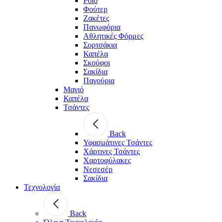
Polo
Φούτερ
Ζακέτες
Πανωφόρια
Αθλητικές Φόρμες
Σορτσάκια
Καπέλα
Σκούφοι
Σακίδια
Παγούρια
Μαγιό
Καπέλα
Τσάντες
Back
Υφασμάτινες Τσάντες
Χάρτινες Τσάντες
Χαρτοφύλακες
Νεσεσέρ
Σακίδια
Τεχνολογία
Back