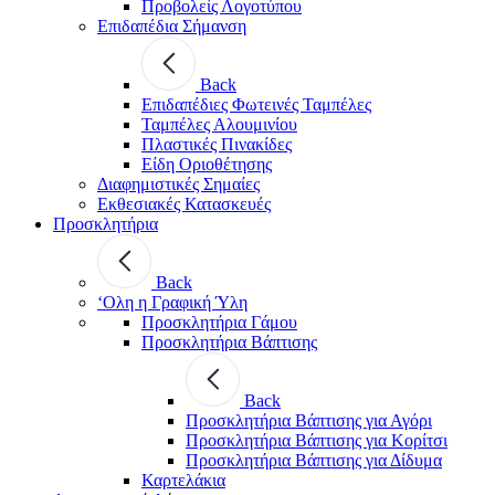
Προβολείς Λογοτύπου
Επιδαπέδια Σήμανση
Back
Επιδαπέδιες Φωτεινές Ταμπέλες
Ταμπέλες Αλουμινίου
Πλαστικές Πινακίδες
Είδη Οριοθέτησης
Διαφημιστικές Σημαίες
Εκθεσιακές Κατασκευές
Προσκλητήρια
Back
‘Ολη η Γραφική Ύλη
Προσκλητήρια Γάμου
Προσκλητήρια Βάπτισης
Back
Προσκλητήρια Βάπτισης για Αγόρι
Προσκλητήρια Βάπτισης για Κορίτσι
Προσκλητήρια Βάπτισης για Δίδυμα
Καρτελάκια