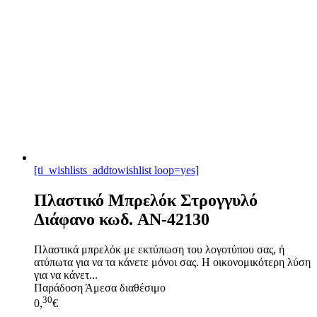
[ti_wishlists_addtowishlist loop=yes]
Πλαστικό Μπρελόκ Στρογγυλό
Διάφανο κωδ. AN-42130
Πλαστικά μπρελόκ με εκτύπωση του λογοτύπου σας, ή
ατύπωτα για να τα κάνετε μόνοι σας. Η οικονομικότερη λύση
για να κάνετ...
Παράδοση
Άμεσα διαθέσιμο
30
0,
€