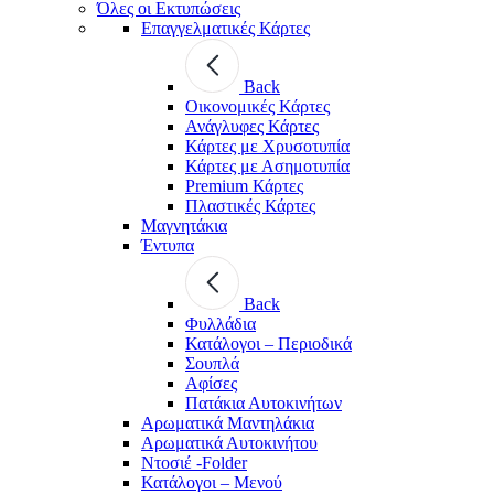
Όλες οι Εκτυπώσεις
Επαγγελματικές Κάρτες
Back
Οικονομικές Κάρτες
Ανάγλυφες Κάρτες
Κάρτες με Χρυσοτυπία
Κάρτες με Ασημοτυπία
Premium Κάρτες
Πλαστικές Κάρτες
Μαγνητάκια
Έντυπα
Back
Φυλλάδια
Κατάλογοι – Περιοδικά
Σουπλά
Αφίσες
Πατάκια Αυτοκινήτων
Αρωματικά Μαντηλάκια
Αρωματικά Αυτοκινήτου
Ντοσιέ -Folder
Κατάλογοι – Μενού