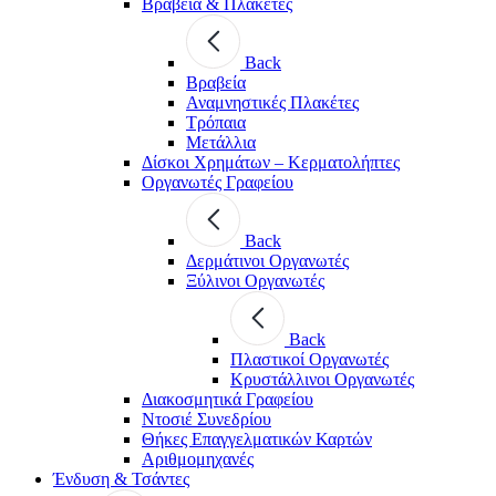
Βραβεία & Πλακέτες
Back
Βραβεία
Αναμνηστικές Πλακέτες
Τρόπαια
Μετάλλια
Δίσκοι Χρημάτων – Κερματολήπτες
Οργανωτές Γραφείου
Back
Δερμάτινοι Οργανωτές
Ξύλινοι Οργανωτές
Back
Πλαστικοί Οργανωτές
Κρυστάλλινοι Οργανωτές
Διακοσμητικά Γραφείου
Ντοσιέ Συνεδρίου
Θήκες Επαγγελματικών Καρτών
Αριθμομηχανές
Ένδυση & Τσάντες