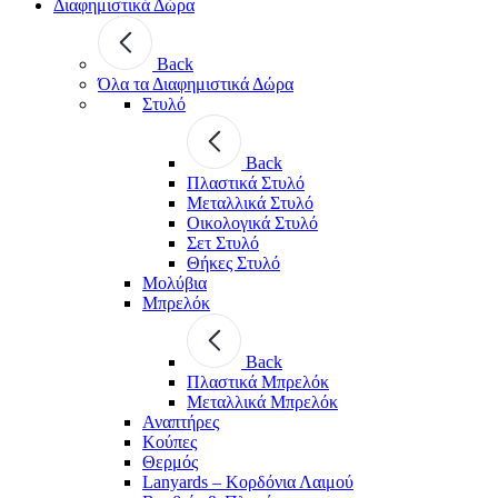
Διαφημιστικά Δώρα
Back
Όλα τα Διαφημιστικά Δώρα
Στυλό
Back
Πλαστικά Στυλό
Μεταλλικά Στυλό
Οικολογικά Στυλό
Σετ Στυλό
Θήκες Στυλό
Μολύβια
Μπρελόκ
Back
Πλαστικά Μπρελόκ
Μεταλλικά Μπρελόκ
Αναπτήρες
Κούπες
Θερμός
Lanyards – Kορδόνια Λαιμού