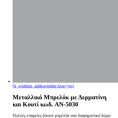
[ti_wishlists_addtowishlist loop=yes]
Μεταλλικό Μπρελόκ με Δερματίνη
και Κουτί κωδ. AN-5030
Πολλές εταιρείες δίνουν μπρελόκ σαν διαφημιστικό δώρο