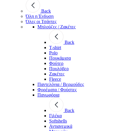
Back
Όλη η Ένδυση
Όλες οι Τσάντες
Μπλούζες / Ζακέτες
Back
T-shirt
Polo
Πουκάμισα
Φούτερ
Πουλόβερ
Ζακέτες
Fleece
Παντελόνια / Βερμούδες
Φορέματα / Φούστες
Πανωφόρια
Back
Γιλέκα
Softshells
Αντιανεμικά