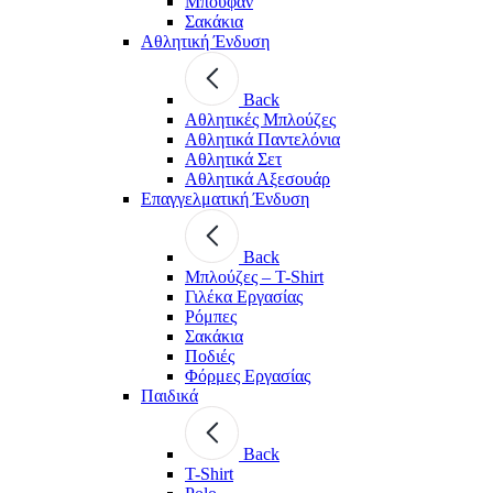
Μπουφάν
Σακάκια
Αθλητική Ένδυση
Back
Aθλητικές Μπλούζες
Αθλητικά Παντελόνια
Αθλητικά Σετ
Αθλητικά Αξεσουάρ
Επαγγελματική Ένδυση
Back
Μπλούζες – T-Shirt
Γιλέκα Εργασίας
Ρόμπες
Σακάκια
Ποδιές
Φόρμες Εργασίας
Παιδικά
Back
T-Shirt