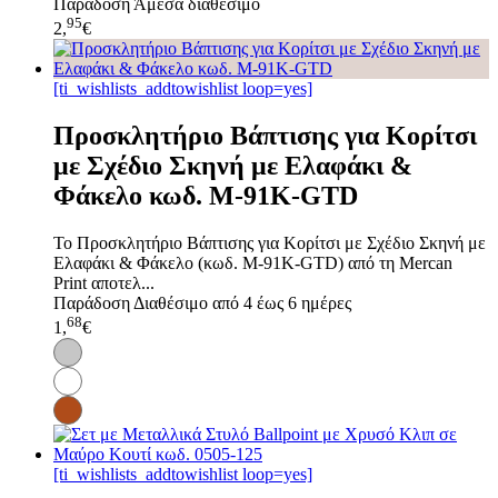
Παράδοση
Άμεσα διαθέσιμο
95
2,
€
[ti_wishlists_addtowishlist loop=yes]
Προσκλητήριο Βάπτισης για Κορίτσι
με Σχέδιο Σκηνή με Ελαφάκι &
Φάκελο κωδ. M-91K-GTD
Το Προσκλητήριο Βάπτισης για Κορίτσι με Σχέδιο Σκηνή με
Ελαφάκι & Φάκελο (κωδ. M-91K-GTD) από τη Mercan
Print αποτελ...
Παράδοση
Διαθέσιμο από 4 έως 6 ημέρες
68
1,
€
[ti_wishlists_addtowishlist loop=yes]