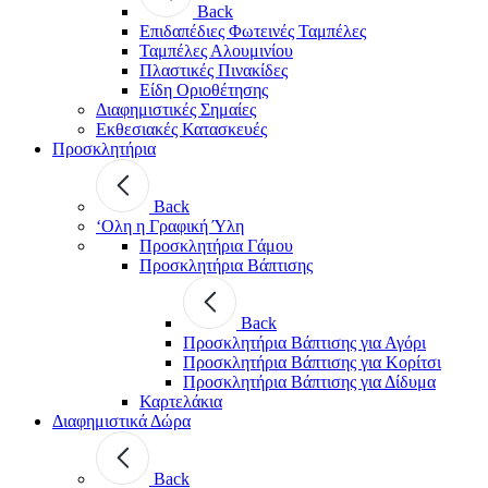
Back
Επιδαπέδιες Φωτεινές Ταμπέλες
Ταμπέλες Αλουμινίου
Πλαστικές Πινακίδες
Είδη Οριοθέτησης
Διαφημιστικές Σημαίες
Εκθεσιακές Κατασκευές
Προσκλητήρια
Back
‘Ολη η Γραφική Ύλη
Προσκλητήρια Γάμου
Προσκλητήρια Βάπτισης
Back
Προσκλητήρια Βάπτισης για Αγόρι
Προσκλητήρια Βάπτισης για Κορίτσι
Προσκλητήρια Βάπτισης για Δίδυμα
Καρτελάκια
Διαφημιστικά Δώρα
Back