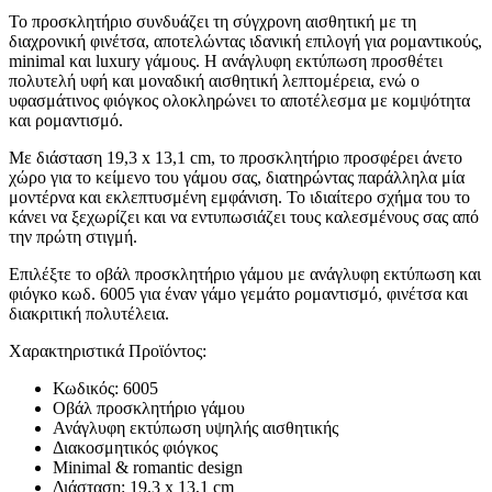
Το προσκλητήριο συνδυάζει τη σύγχρονη αισθητική με τη
διαχρονική φινέτσα, αποτελώντας ιδανική επιλογή για ρομαντικούς,
minimal και luxury γάμους. Η ανάγλυφη εκτύπωση προσθέτει
πολυτελή υφή και μοναδική αισθητική λεπτομέρεια, ενώ ο
υφασμάτινος φιόγκος ολοκληρώνει το αποτέλεσμα με κομψότητα
και ρομαντισμό.
Με διάσταση 19,3 x 13,1 cm, το προσκλητήριο προσφέρει άνετο
χώρο για το κείμενο του γάμου σας, διατηρώντας παράλληλα μία
μοντέρνα και εκλεπτυσμένη εμφάνιση. Το ιδιαίτερο σχήμα του το
κάνει να ξεχωρίζει και να εντυπωσιάζει τους καλεσμένους σας από
την πρώτη στιγμή.
Επιλέξτε το οβάλ προσκλητήριο γάμου με ανάγλυφη εκτύπωση και
φιόγκο κωδ. 6005 για έναν γάμο γεμάτο ρομαντισμό, φινέτσα και
διακριτική πολυτέλεια.
Χαρακτηριστικά Προϊόντος:
Κωδικός: 6005
Οβάλ προσκλητήριο γάμου
Ανάγλυφη εκτύπωση υψηλής αισθητικής
Διακοσμητικός φιόγκος
Minimal & romantic design
Διάσταση: 19,3 x 13,1 cm