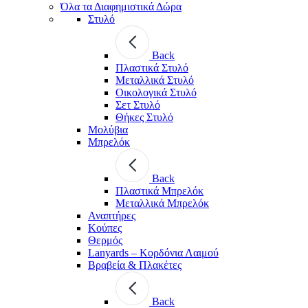
Όλα τα Διαφημιστικά Δώρα
Στυλό
Back
Πλαστικά Στυλό
Μεταλλικά Στυλό
Οικολογικά Στυλό
Σετ Στυλό
Θήκες Στυλό
Μολύβια
Μπρελόκ
Back
Πλαστικά Μπρελόκ
Μεταλλικά Μπρελόκ
Αναπτήρες
Κούπες
Θερμός
Lanyards – Kορδόνια Λαιμού
Βραβεία & Πλακέτες
Back