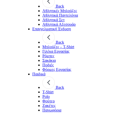
Back
Aθλητικές Μπλούζες
Αθλητικά Παντελόνια
Αθλητικά Σετ
Αθλητικά Αξεσουάρ
Επαγγελματική Ένδυση
Back
Μπλούζες – T-Shirt
Γιλέκα Εργασίας
Ρόμπες
Σακάκια
Ποδιές
Φόρμες Εργασίας
Παιδικά
Back
T-Shirt
Polo
Φούτερ
Ζακέτες
Πανωφόρια