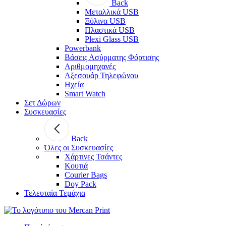
Back
Μεταλλικά USB
Ξύλινα USB
Πλαστικά USB
Plexi Glass USB
Powerbank
Βάσεις Ασύρματης Φόρτισης
Αριθμομηχανές
Αξεσουάρ Τηλεφώνου
Ηχεία
Smart Watch
Σετ Δώρων
Συσκευασίες
Back
Όλες οι Συσκευασίες
Χάρτινες Τσάντες
Κουτιά
Courier Bags
Doy Pack
Τελευταία Τεμάχια