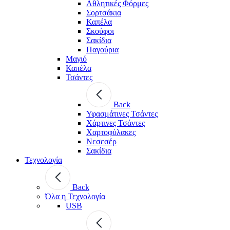
Αθλητικές Φόρμες
Σορτσάκια
Καπέλα
Σκούφοι
Σακίδια
Παγούρια
Μαγιό
Καπέλα
Τσάντες
Back
Υφασμάτινες Τσάντες
Χάρτινες Τσάντες
Χαρτοφύλακες
Νεσεσέρ
Σακίδια
Τεχνολογία
Back
Όλα η Τεχνολογία
USB