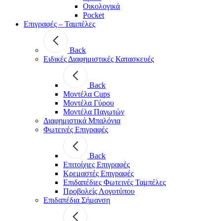
Οικολογικά
Pocket
Επιγραφές – Ταμπέλες
Back
Ειδικές Διαφημιστικές Κατασκευές
Back
Μοντέλα Cups
Μοντέλα Γύρου
Μοντέλα Παγωτών
Διαφημιστικά Μπαλόνια
Φωτεινές Επιγραφές
Back
Επιτοίχιες Επιγραφές
Κρεμαστές Επιγραφές
Επιδαπέδιες Φωτεινές Ταμπέλες
Προβολείς Λογοτύπου
Επιδαπέδια Σήμανση