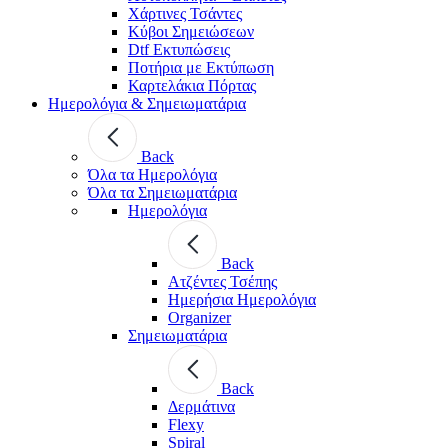
Χάρτινες Τσάντες
Κύβοι Σημειώσεων
Dtf Εκτυπώσεις
Ποτήρια με Εκτύπωση
Καρτελάκια Πόρτας
Ημερολόγια & Σημειωματάρια
Back
Όλα τα Ημερολόγια
Όλα τα Σημειωματάρια
Ημερολόγια
Back
Ατζέντες Τσέπης
Ημερήσια Ημερολόγια
Organizer
Σημειωματάρια
Back
Δερμάτινα
Flexy
Spiral