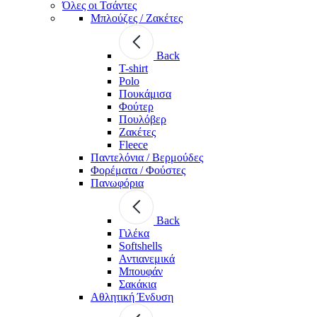
Όλες οι Τσάντες
Μπλούζες / Ζακέτες
Back
T-shirt
Polo
Πουκάμισα
Φούτερ
Πουλόβερ
Ζακέτες
Fleece
Παντελόνια / Βερμούδες
Φορέματα / Φούστες
Πανωφόρια
Back
Γιλέκα
Softshells
Αντιανεμικά
Μπουφάν
Σακάκια
Αθλητική Ένδυση