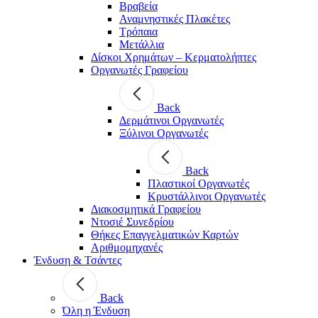
Βραβεία
Αναμνηστικές Πλακέτες
Τρόπαια
Μετάλλια
Δίσκοι Χρημάτων – Κερματολήπτες
Οργανωτές Γραφείου
Back
Δερμάτινοι Οργανωτές
Ξύλινοι Οργανωτές
Back
Πλαστικοί Οργανωτές
Κρυστάλλινοι Οργανωτές
Διακοσμητικά Γραφείου
Ντοσιέ Συνεδρίου
Θήκες Επαγγελματικών Καρτών
Αριθμομηχανές
Ένδυση & Τσάντες
Back
Όλη η Ένδυση