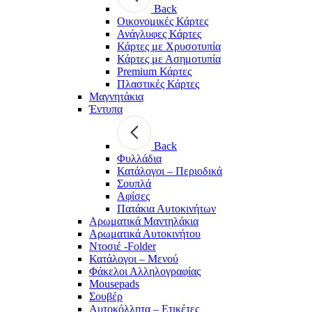
Back
Οικονομικές Κάρτες
Ανάγλυφες Κάρτες
Κάρτες με Χρυσοτυπία
Κάρτες με Ασημοτυπία
Premium Κάρτες
Πλαστικές Κάρτες
Μαγνητάκια
Έντυπα
Back
Φυλλάδια
Κατάλογοι – Περιοδικά
Σουπλά
Αφίσες
Πατάκια Αυτοκινήτων
Αρωματικά Μαντηλάκια
Αρωματικά Αυτοκινήτου
Ντοσιέ -Folder
Κατάλογοι – Μενού
Φάκελοι Αλληλογραφίας
Mousepads
Σουβέρ
Αυτοκόλλητα – Ετικέτες