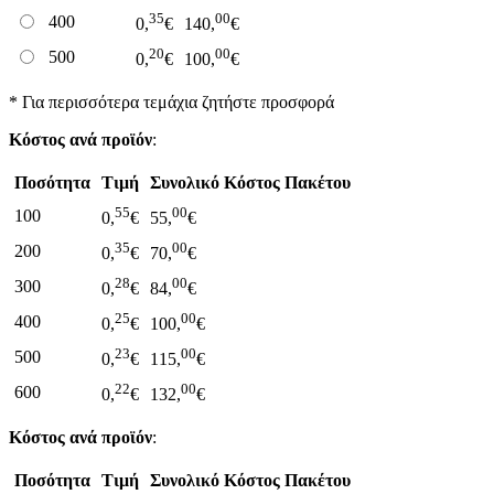
35
00
400
0,
€
140,
€
20
00
500
0,
€
100,
€
* Για περισσότερα τεμάχια ζητήστε προσφορά
Κόστος ανά προϊόν
:
Ποσότητα
Τιμή
Συνολικό Κόστος Πακέτου
55
00
100
0,
€
55,
€
35
00
200
0,
€
70,
€
28
00
300
0,
€
84,
€
25
00
400
0,
€
100,
€
23
00
500
0,
€
115,
€
22
00
600
0,
€
132,
€
Κόστος ανά προϊόν
:
Ποσότητα
Τιμή
Συνολικό Κόστος Πακέτου