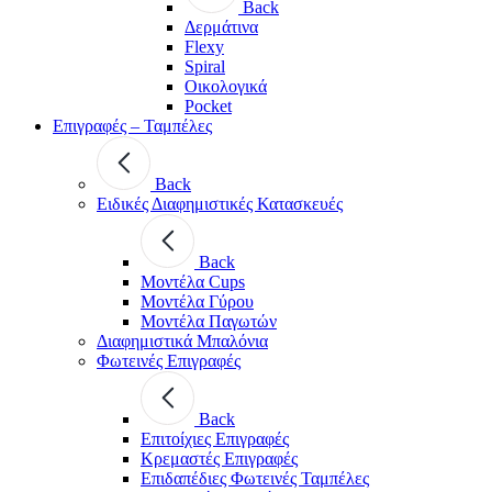
Back
Δερμάτινα
Flexy
Spiral
Οικολογικά
Pocket
Επιγραφές – Ταμπέλες
Back
Ειδικές Διαφημιστικές Κατασκευές
Back
Μοντέλα Cups
Μοντέλα Γύρου
Μοντέλα Παγωτών
Διαφημιστικά Μπαλόνια
Φωτεινές Επιγραφές
Back
Επιτοίχιες Επιγραφές
Κρεμαστές Επιγραφές
Επιδαπέδιες Φωτεινές Ταμπέλες