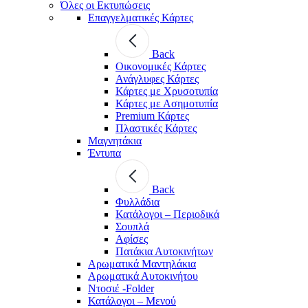
Όλες οι Εκτυπώσεις
Επαγγελματικές Κάρτες
Back
Οικονομικές Κάρτες
Ανάγλυφες Κάρτες
Κάρτες με Χρυσοτυπία
Κάρτες με Ασημοτυπία
Premium Κάρτες
Πλαστικές Κάρτες
Μαγνητάκια
Έντυπα
Back
Φυλλάδια
Κατάλογοι – Περιοδικά
Σουπλά
Αφίσες
Πατάκια Αυτοκινήτων
Αρωματικά Μαντηλάκια
Αρωματικά Αυτοκινήτου
Ντοσιέ -Folder
Κατάλογοι – Μενού