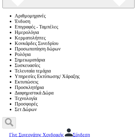
Αριθμομηχανές
Ένδυση
Επιγραφές - Ταμπέλες
Ημερολόγια
Κερματολήπτες
Κονκάρδες Συνεδρίου
Προσωποπίηση δώρων
Ρολόγια
Σημειωματάρια
Συσκευασίες
Τελευταία τεμάχια
Υπηρεσίες Εκτύπωσης/ Χάραξης
Εκτυπώσεις
Προσκλητήρια
Διαφημιστικά Δώρα
Τεχνολογία
Προσφορές
Σετ Δώρων
Γίνε Συνεργάτης Χονδρικής
Σύνδεση