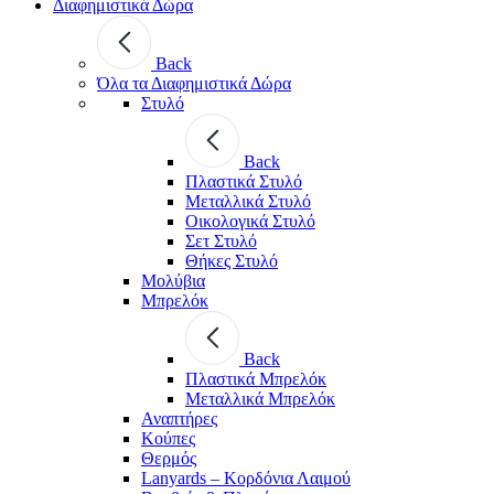
Διαφημιστικά Δώρα
Back
Όλα τα Διαφημιστικά Δώρα
Στυλό
Back
Πλαστικά Στυλό
Μεταλλικά Στυλό
Οικολογικά Στυλό
Σετ Στυλό
Θήκες Στυλό
Μολύβια
Μπρελόκ
Back
Πλαστικά Μπρελόκ
Μεταλλικά Μπρελόκ
Αναπτήρες
Κούπες
Θερμός
Lanyards – Kορδόνια Λαιμού