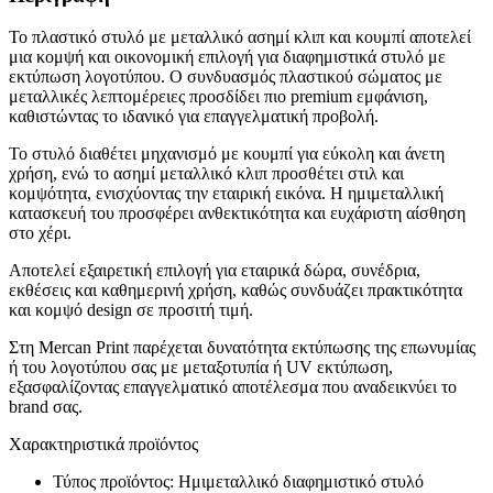
Το πλαστικό στυλό με μεταλλικό ασημί κλιπ και κουμπί αποτελεί
μια κομψή και οικονομική επιλογή για διαφημιστικά στυλό με
εκτύπωση λογοτύπου. Ο συνδυασμός πλαστικού σώματος με
μεταλλικές λεπτομέρειες προσδίδει πιο premium εμφάνιση,
καθιστώντας το ιδανικό για επαγγελματική προβολή.
Το στυλό διαθέτει μηχανισμό με κουμπί για εύκολη και άνετη
χρήση, ενώ το ασημί μεταλλικό κλιπ προσθέτει στιλ και
κομψότητα, ενισχύοντας την εταιρική εικόνα. Η ημιμεταλλική
κατασκευή του προσφέρει ανθεκτικότητα και ευχάριστη αίσθηση
στο χέρι.
Αποτελεί εξαιρετική επιλογή για εταιρικά δώρα, συνέδρια,
εκθέσεις και καθημερινή χρήση, καθώς συνδυάζει πρακτικότητα
και κομψό design σε προσιτή τιμή.
Στη Mercan Print παρέχεται δυνατότητα εκτύπωσης της επωνυμίας
ή του λογοτύπου σας με μεταξοτυπία ή UV εκτύπωση,
εξασφαλίζοντας επαγγελματικό αποτέλεσμα που αναδεικνύει το
brand σας.
Χαρακτηριστικά προϊόντος
Τύπος προϊόντος: Ημιμεταλλικό διαφημιστικό στυλό