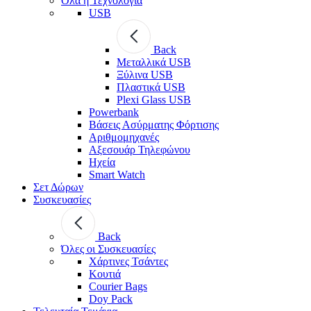
Όλα η Τεχνολογία
USB
Back
Μεταλλικά USB
Ξύλινα USB
Πλαστικά USB
Plexi Glass USB
Powerbank
Βάσεις Ασύρματης Φόρτισης
Αριθμομηχανές
Αξεσουάρ Τηλεφώνου
Ηχεία
Smart Watch
Σετ Δώρων
Συσκευασίες
Back
Όλες οι Συσκευασίες
Χάρτινες Τσάντες
Κουτιά
Courier Bags
Doy Pack