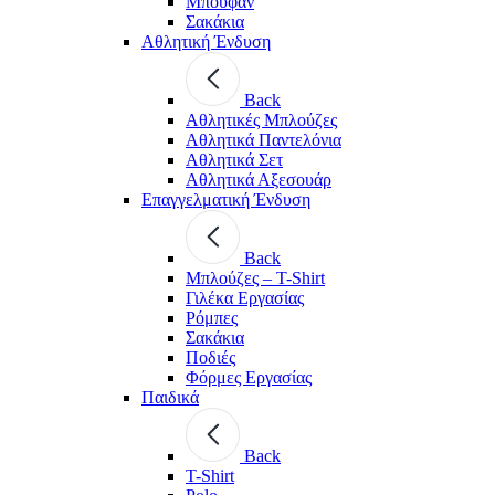
Μπουφάν
Σακάκια
Αθλητική Ένδυση
Back
Aθλητικές Μπλούζες
Αθλητικά Παντελόνια
Αθλητικά Σετ
Αθλητικά Αξεσουάρ
Επαγγελματική Ένδυση
Back
Μπλούζες – T-Shirt
Γιλέκα Εργασίας
Ρόμπες
Σακάκια
Ποδιές
Φόρμες Εργασίας
Παιδικά
Back
T-Shirt