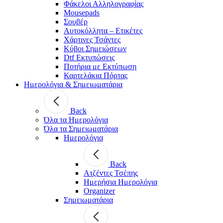
Φάκελοι Αλληλογραφίας
Mousepads
Σουβέρ
Αυτοκόλλητα – Ετικέτες
Χάρτινες Τσάντες
Κύβοι Σημειώσεων
Dtf Εκτυπώσεις
Ποτήρια με Εκτύπωση
Καρτελάκια Πόρτας
Ημερολόγια & Σημειωματάρια
Back
Όλα τα Ημερολόγια
Όλα τα Σημειωματάρια
Ημερολόγια
Back
Ατζέντες Τσέπης
Ημερήσια Ημερολόγια
Organizer
Σημειωματάρια