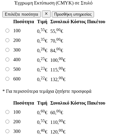
Έγχρωμη Εκτύπωση (CMYK) σε Στυλό
Επιλέξτε ποσότητα
Προσθήκη υπηρεσίας
Ποσότητα
Τιμή
Συνολικό Κόστος Πακέτου
55
00
100
0,
€
55,
€
35
00
200
0,
€
70,
€
28
00
300
0,
€
84,
€
25
00
400
0,
€
100,
€
23
00
500
0,
€
115,
€
22
00
600
0,
€
132,
€
* Για περισσότερα τεμάχια ζητήστε προσφορά
Ποσότητα
Τιμή
Συνολικό Κόστος Πακέτου
60
00
100
0,
€
60,
€
55
00
200
0,
€
110,
€
40
00
300
0,
€
120,
€