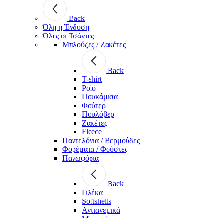
Back
Όλη η Ένδυση
Όλες οι Τσάντες
Μπλούζες / Ζακέτες
Back
T-shirt
Polo
Πουκάμισα
Φούτερ
Πουλόβερ
Ζακέτες
Fleece
Παντελόνια / Βερμούδες
Φορέματα / Φούστες
Πανωφόρια
Back
Γιλέκα
Softshells
Αντιανεμικά