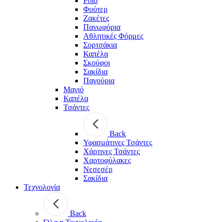
Polo
Φούτερ
Ζακέτες
Πανωφόρια
Αθλητικές Φόρμες
Σορτσάκια
Καπέλα
Σκούφοι
Σακίδια
Παγούρια
Μαγιό
Καπέλα
Τσάντες
Back
Υφασμάτινες Τσάντες
Χάρτινες Τσάντες
Χαρτοφύλακες
Νεσεσέρ
Σακίδια
Τεχνολογία
Back