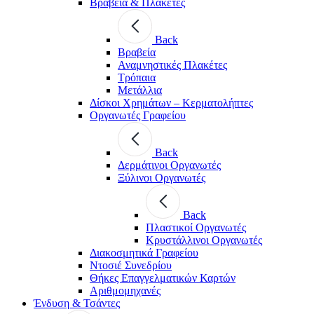
Βραβεία & Πλακέτες
Back
Βραβεία
Αναμνηστικές Πλακέτες
Τρόπαια
Μετάλλια
Δίσκοι Χρημάτων – Κερματολήπτες
Οργανωτές Γραφείου
Back
Δερμάτινοι Οργανωτές
Ξύλινοι Οργανωτές
Back
Πλαστικοί Οργανωτές
Κρυστάλλινοι Οργανωτές
Διακοσμητικά Γραφείου
Ντοσιέ Συνεδρίου
Θήκες Επαγγελματικών Καρτών
Αριθμομηχανές
Ένδυση & Τσάντες