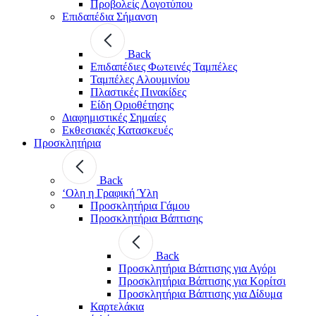
Προβολείς Λογοτύπου
Επιδαπέδια Σήμανση
Back
Επιδαπέδιες Φωτεινές Ταμπέλες
Ταμπέλες Αλουμινίου
Πλαστικές Πινακίδες
Είδη Οριοθέτησης
Διαφημιστικές Σημαίες
Εκθεσιακές Κατασκευές
Προσκλητήρια
Back
‘Ολη η Γραφική Ύλη
Προσκλητήρια Γάμου
Προσκλητήρια Βάπτισης
Back
Προσκλητήρια Βάπτισης για Αγόρι
Προσκλητήρια Βάπτισης για Κορίτσι
Προσκλητήρια Βάπτισης για Δίδυμα
Καρτελάκια