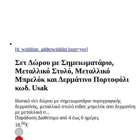
[ti_wishlists_addtowishlist loop=yes]
Σετ Δώρου με Σημειωματάριο,
Μεταλλικό Στυλό, Μεταλλικό
Μπρελόκ και Δερμάτινο Πορτοφόλι
κωδ. Usak
Ιδανικό σετ δώρου με σημειωματάριο πυρογραφικής
δερματίνης, μεταλλικό στυλό roller, μπρελόκ απο δερματίνη
με μεταλλικά σ...
Παράδοση
Διαθέσιμο από 4 έως 6 ημέρες
00
18,
€