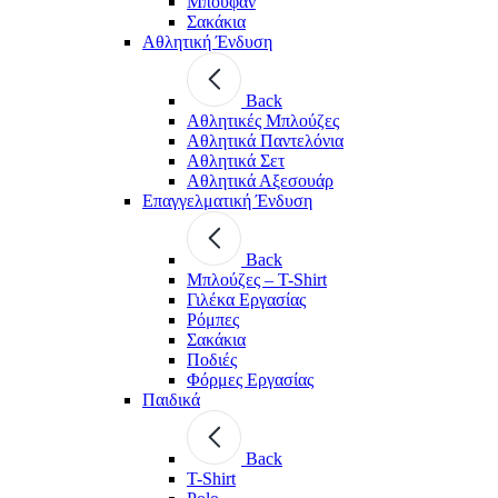
Μπουφάν
Σακάκια
Αθλητική Ένδυση
Back
Aθλητικές Μπλούζες
Αθλητικά Παντελόνια
Αθλητικά Σετ
Αθλητικά Αξεσουάρ
Επαγγελματική Ένδυση
Back
Μπλούζες – T-Shirt
Γιλέκα Εργασίας
Ρόμπες
Σακάκια
Ποδιές
Φόρμες Εργασίας
Παιδικά
Back
T-Shirt