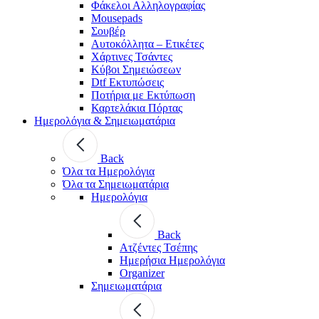
Φάκελοι Αλληλογραφίας
Mousepads
Σουβέρ
Αυτοκόλλητα – Ετικέτες
Χάρτινες Τσάντες
Κύβοι Σημειώσεων
Dtf Εκτυπώσεις
Ποτήρια με Εκτύπωση
Καρτελάκια Πόρτας
Ημερολόγια & Σημειωματάρια
Back
Όλα τα Ημερολόγια
Όλα τα Σημειωματάρια
Ημερολόγια
Back
Ατζέντες Τσέπης
Ημερήσια Ημερολόγια
Organizer
Σημειωματάρια