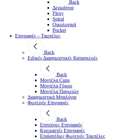
Back
Δερμάτινα
Flexy
Spiral
Οικολογικά
Pocket
Επιγραφές – Ταμπέλες
Back
Ειδικές Διαφημιστικές Κατασκευές
Back
Μοντέλα Cups
Μοντέλα Γύρου
Μοντέλα Παγωτών
Διαφημιστικά Μπαλόνια
Φωτεινές Επιγραφές
Back
Επιτοίχιες Επιγραφές
Κρεμαστές Επιγραφές
Επιδαπέδιες Φωτεινές Ταμπέλες