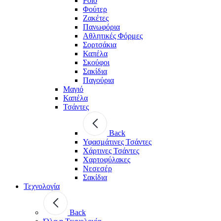
Polo
Φούτερ
Ζακέτες
Πανωφόρια
Αθλητικές Φόρμες
Σορτσάκια
Καπέλα
Σκούφοι
Σακίδια
Παγούρια
Μαγιό
Καπέλα
Τσάντες
Back
Υφασμάτινες Τσάντες
Χάρτινες Τσάντες
Χαρτοφύλακες
Νεσεσέρ
Σακίδια
Τεχνολογία
Back