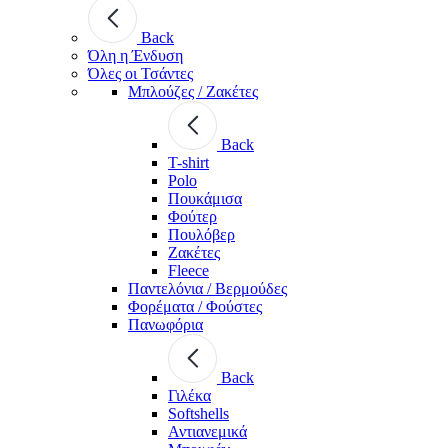
Back
Όλη η Ένδυση
Όλες οι Τσάντες
Μπλούζες / Ζακέτες
Back
T-shirt
Polo
Πουκάμισα
Φούτερ
Πουλόβερ
Ζακέτες
Fleece
Παντελόνια / Βερμούδες
Φορέματα / Φούστες
Πανωφόρια
Back
Γιλέκα
Softshells
Αντιανεμικά