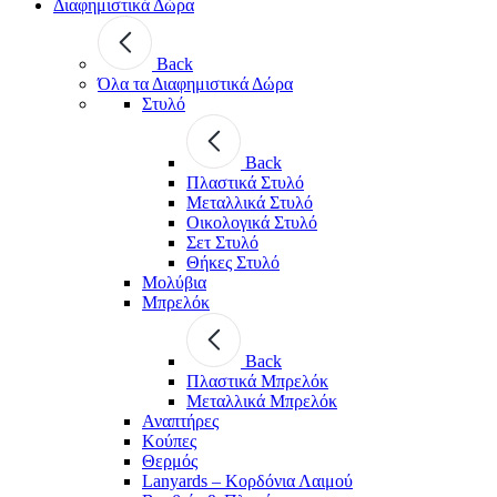
Διαφημιστικά Δώρα
Back
Όλα τα Διαφημιστικά Δώρα
Στυλό
Back
Πλαστικά Στυλό
Μεταλλικά Στυλό
Οικολογικά Στυλό
Σετ Στυλό
Θήκες Στυλό
Μολύβια
Μπρελόκ
Back
Πλαστικά Μπρελόκ
Μεταλλικά Μπρελόκ
Αναπτήρες
Κούπες
Θερμός
Lanyards – Kορδόνια Λαιμού