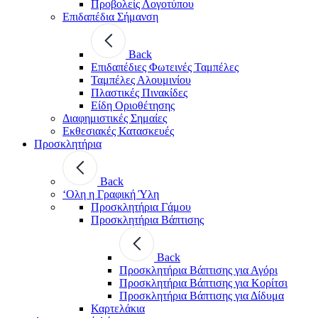
Προβολείς Λογοτύπου
Επιδαπέδια Σήμανση
Back
Επιδαπέδιες Φωτεινές Ταμπέλες
Ταμπέλες Αλουμινίου
Πλαστικές Πινακίδες
Είδη Οριοθέτησης
Διαφημιστικές Σημαίες
Εκθεσιακές Κατασκευές
Προσκλητήρια
Back
‘Ολη η Γραφική Ύλη
Προσκλητήρια Γάμου
Προσκλητήρια Βάπτισης
Back
Προσκλητήρια Βάπτισης για Αγόρι
Προσκλητήρια Βάπτισης για Κορίτσι
Προσκλητήρια Βάπτισης για Δίδυμα
Καρτελάκια