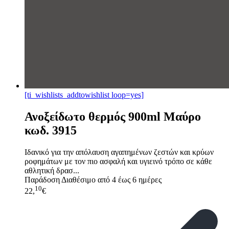
[ti_wishlists_addtowishlist loop=yes]
Ανοξείδωτο θερμός 900ml Μαύρο
κωδ. 3915
Ιδανικό για την απόλαυση αγαπημένων ζεστών και κρύων
ροφημάτων με τον πιο ασφαλή και υγιεινό τρόπο σε κάθε
αθλητική δρασ...
Παράδοση
Διαθέσιμο από 4 έως 6 ημέρες
10
22,
€