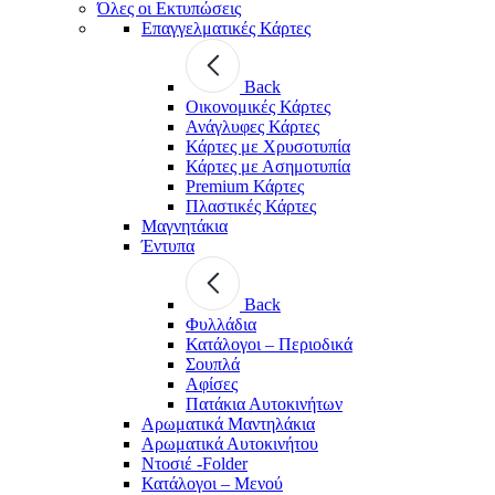
Όλες οι Εκτυπώσεις
Επαγγελματικές Κάρτες
Back
Οικονομικές Κάρτες
Ανάγλυφες Κάρτες
Κάρτες με Χρυσοτυπία
Κάρτες με Ασημοτυπία
Premium Κάρτες
Πλαστικές Κάρτες
Μαγνητάκια
Έντυπα
Back
Φυλλάδια
Κατάλογοι – Περιοδικά
Σουπλά
Αφίσες
Πατάκια Αυτοκινήτων
Αρωματικά Μαντηλάκια
Αρωματικά Αυτοκινήτου
Ντοσιέ -Folder
Κατάλογοι – Μενού