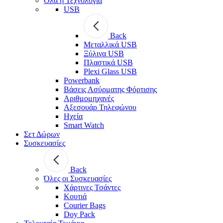
Όλα η Τεχνολογία
USB
Back
Μεταλλικά USB
Ξύλινα USB
Πλαστικά USB
Plexi Glass USB
Powerbank
Βάσεις Ασύρματης Φόρτισης
Αριθμομηχανές
Αξεσουάρ Τηλεφώνου
Ηχεία
Smart Watch
Σετ Δώρων
Συσκευασίες
Back
Όλες οι Συσκευασίες
Χάρτινες Τσάντες
Κουτιά
Courier Bags
Doy Pack