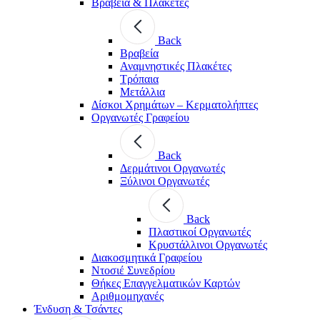
Βραβεία & Πλακέτες
Back
Βραβεία
Αναμνηστικές Πλακέτες
Τρόπαια
Μετάλλια
Δίσκοι Χρημάτων – Κερματολήπτες
Οργανωτές Γραφείου
Back
Δερμάτινοι Οργανωτές
Ξύλινοι Οργανωτές
Back
Πλαστικοί Οργανωτές
Κρυστάλλινοι Οργανωτές
Διακοσμητικά Γραφείου
Ντοσιέ Συνεδρίου
Θήκες Επαγγελματικών Καρτών
Αριθμομηχανές
Ένδυση & Τσάντες