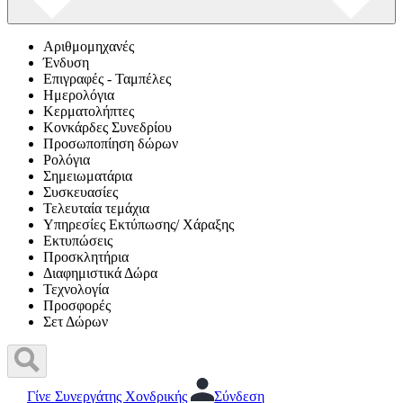
Αριθμομηχανές
Ένδυση
Επιγραφές - Ταμπέλες
Ημερολόγια
Κερματολήπτες
Κονκάρδες Συνεδρίου
Προσωποπίηση δώρων
Ρολόγια
Σημειωματάρια
Συσκευασίες
Τελευταία τεμάχια
Υπηρεσίες Εκτύπωσης/ Χάραξης
Εκτυπώσεις
Προσκλητήρια
Διαφημιστικά Δώρα
Τεχνολογία
Προσφορές
Σετ Δώρων
Γίνε Συνεργάτης Χονδρικής
Σύνδεση