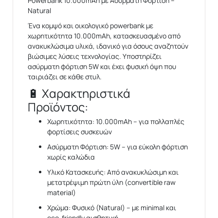
Powerbank 10.000mAh με Ασύρματη Φόρτιση –
Natural
Ένα κομψό και οικολογικό
powerbank
με
χωρητικότητα
10.000mAh
, κατασκευασμένο από
ανακυκλώσιμα υλικά
, ιδανικό για όσους αναζητούν
βιώσιμες λύσεις τεχνολογίας. Υποστηρίζει
ασύρματη φόρτιση 5W
και έχει φυσική όψη που
ταιριάζει σε κάθε στυλ.
🔋
Χαρακτηριστικά
Προϊόντος:
Χωρητικότητα:
10.000mAh – για πολλαπλές
φορτίσεις συσκευών
Ασύρματη Φόρτιση:
5W – για εύκολη φόρτιση
χωρίς καλώδια
Υλικό Κατασκευής:
Από ανακυκλώσιμη και
μετατρέψιμη πρώτη ύλη (convertible raw
material)
Χρώμα:
Φυσικό (Natural) – με minimal και
eco-friendly αισθητική