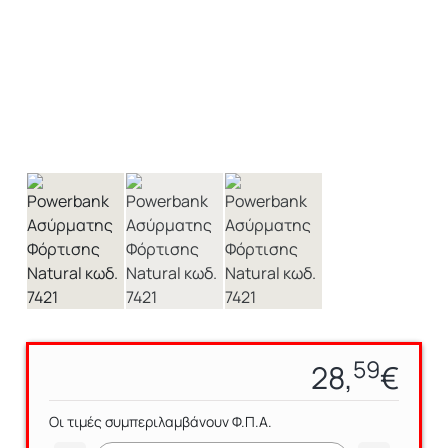
59
28,
€
Οι τιμές συμπεριλαμβάνουν Φ.Π.Α.