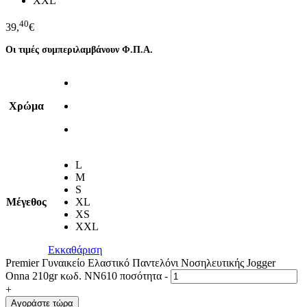
XXL
40
39,
€
Οι τιμές συμπεριλαμβάνουν Φ.Π.Α.
Χρώμα
L
M
S
Μέγεθος
XL
XS
XXL
Εκκαθάριση
Premier Γυναικείο Ελαστικό Παντελόνι Νοσηλευτικής Jogger
Onna 210gr κωδ. NN610 ποσότητα
-
+
Αγοράστε τώρα