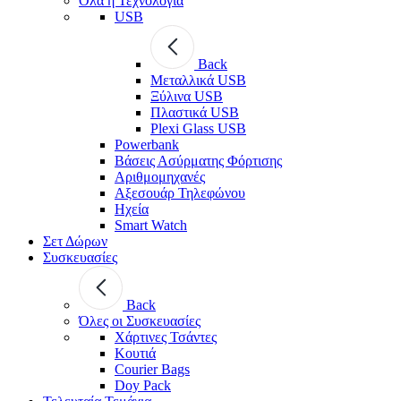
Όλα η Τεχνολογία
USB
Back
Μεταλλικά USB
Ξύλινα USB
Πλαστικά USB
Plexi Glass USB
Powerbank
Βάσεις Ασύρματης Φόρτισης
Αριθμομηχανές
Αξεσουάρ Τηλεφώνου
Ηχεία
Smart Watch
Σετ Δώρων
Συσκευασίες
Back
Όλες οι Συσκευασίες
Χάρτινες Τσάντες
Κουτιά
Courier Bags
Doy Pack