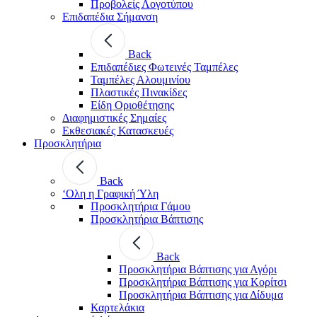
Προβολείς Λογοτύπου
Επιδαπέδια Σήμανση
Back
Επιδαπέδιες Φωτεινές Ταμπέλες
Ταμπέλες Αλουμινίου
Πλαστικές Πινακίδες
Είδη Οριοθέτησης
Διαφημιστικές Σημαίες
Εκθεσιακές Κατασκευές
Προσκλητήρια
Back
‘Ολη η Γραφική Ύλη
Προσκλητήρια Γάμου
Προσκλητήρια Βάπτισης
Back
Προσκλητήρια Βάπτισης για Αγόρι
Προσκλητήρια Βάπτισης για Κορίτσι
Προσκλητήρια Βάπτισης για Δίδυμα
Καρτελάκια