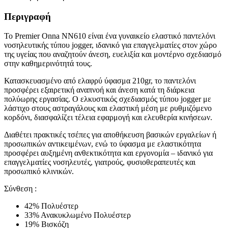
Περιγραφή
Το Premier Onna NN610 είναι ένα γυναικείο ελαστικό παντελόνι
νοσηλευτικής τύπου jogger, ιδανικό για επαγγελματίες στον χώρο
της υγείας που αναζητούν άνεση, ευελιξία και μοντέρνο σχεδιασμό
στην καθημερινότητά τους.
Κατασκευασμένο από ελαφρύ ύφασμα 210gr, το παντελόνι
προσφέρει εξαιρετική αναπνοή και άνεση κατά τη διάρκεια
πολύωρης εργασίας. Ο ελκυστικός σχεδιασμός τύπου jogger με
λάστιχο στους αστραγάλους και ελαστική μέση με ρυθμιζόμενο
κορδόνι, διασφαλίζει τέλεια εφαρμογή και ελευθερία κινήσεων.
Διαθέτει πρακτικές τσέπες για αποθήκευση βασικών εργαλείων ή
προσωπικών αντικειμένων, ενώ το ύφασμα με ελαστικότητα
προσφέρει αυξημένη ανθεκτικότητα και εργονομία – ιδανικό για
επαγγελματίες νοσηλευτές, γιατρούς, φυσιοθεραπευτές και
προσωπικό κλινικών.
Σύνθεση :
42% Πολυέστερ
33% Ανακυκλωμένο Πολυέστερ
19% Βισκόζη