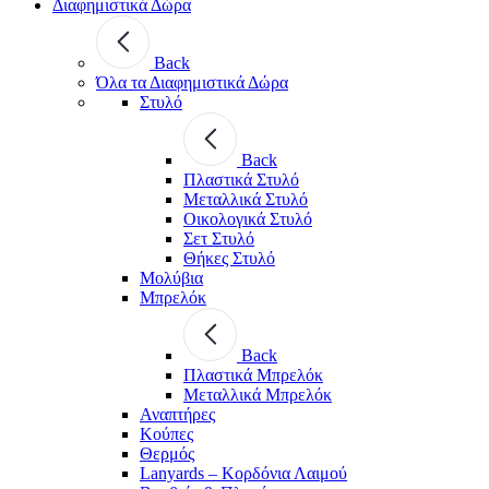
Διαφημιστικά Δώρα
Back
Όλα τα Διαφημιστικά Δώρα
Στυλό
Back
Πλαστικά Στυλό
Μεταλλικά Στυλό
Οικολογικά Στυλό
Σετ Στυλό
Θήκες Στυλό
Μολύβια
Μπρελόκ
Back
Πλαστικά Μπρελόκ
Μεταλλικά Μπρελόκ
Αναπτήρες
Κούπες
Θερμός
Lanyards – Kορδόνια Λαιμού