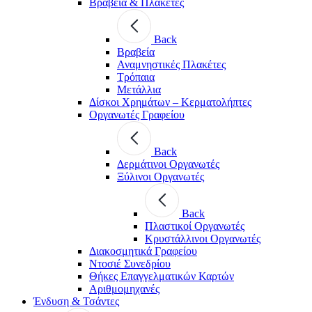
Βραβεία & Πλακέτες
Back
Βραβεία
Αναμνηστικές Πλακέτες
Τρόπαια
Μετάλλια
Δίσκοι Χρημάτων – Κερματολήπτες
Οργανωτές Γραφείου
Back
Δερμάτινοι Οργανωτές
Ξύλινοι Οργανωτές
Back
Πλαστικοί Οργανωτές
Κρυστάλλινοι Οργανωτές
Διακοσμητικά Γραφείου
Ντοσιέ Συνεδρίου
Θήκες Επαγγελματικών Καρτών
Αριθμομηχανές
Ένδυση & Τσάντες