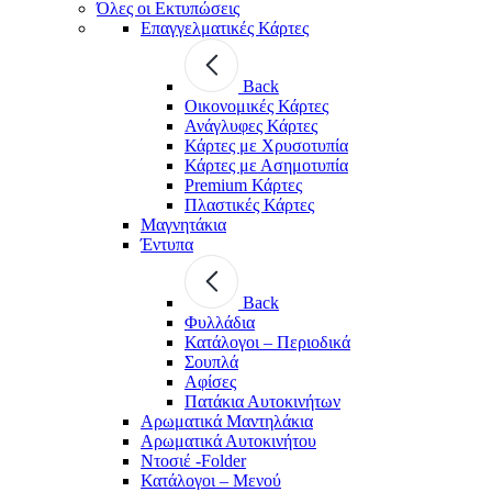
Όλες οι Εκτυπώσεις
Επαγγελματικές Κάρτες
Back
Οικονομικές Κάρτες
Ανάγλυφες Κάρτες
Κάρτες με Χρυσοτυπία
Κάρτες με Ασημοτυπία
Premium Κάρτες
Πλαστικές Κάρτες
Μαγνητάκια
Έντυπα
Back
Φυλλάδια
Κατάλογοι – Περιοδικά
Σουπλά
Αφίσες
Πατάκια Αυτοκινήτων
Αρωματικά Μαντηλάκια
Αρωματικά Αυτοκινήτου
Ντοσιέ -Folder
Κατάλογοι – Μενού