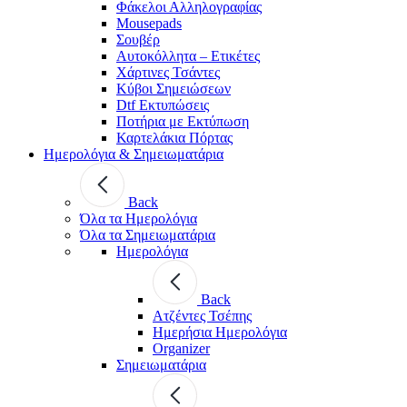
Φάκελοι Αλληλογραφίας
Mousepads
Σουβέρ
Αυτοκόλλητα – Ετικέτες
Χάρτινες Τσάντες
Κύβοι Σημειώσεων
Dtf Εκτυπώσεις
Ποτήρια με Εκτύπωση
Καρτελάκια Πόρτας
Ημερολόγια & Σημειωματάρια
Back
Όλα τα Ημερολόγια
Όλα τα Σημειωματάρια
Ημερολόγια
Back
Ατζέντες Τσέπης
Ημερήσια Ημερολόγια
Organizer
Σημειωματάρια