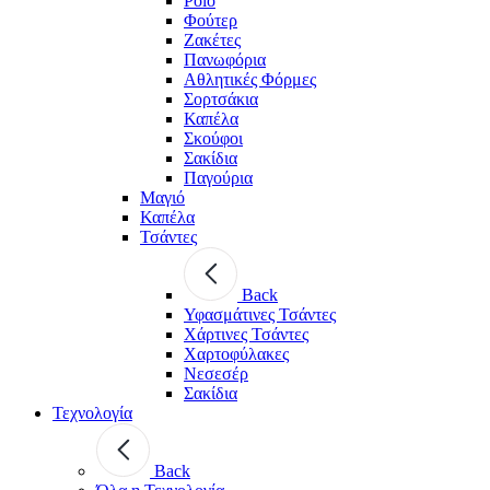
Polo
Φούτερ
Ζακέτες
Πανωφόρια
Αθλητικές Φόρμες
Σορτσάκια
Καπέλα
Σκούφοι
Σακίδια
Παγούρια
Μαγιό
Καπέλα
Τσάντες
Back
Υφασμάτινες Τσάντες
Χάρτινες Τσάντες
Χαρτοφύλακες
Νεσεσέρ
Σακίδια
Τεχνολογία
Back