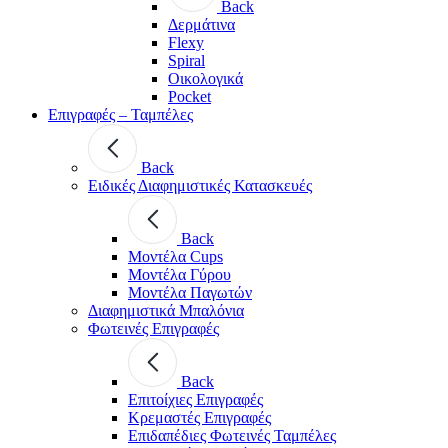
Back
Δερμάτινα
Flexy
Spiral
Οικολογικά
Pocket
Επιγραφές – Ταμπέλες
Back
Ειδικές Διαφημιστικές Κατασκευές
Back
Μοντέλα Cups
Μοντέλα Γύρου
Μοντέλα Παγωτών
Διαφημιστικά Μπαλόνια
Φωτεινές Επιγραφές
Back
Επιτοίχιες Επιγραφές
Κρεμαστές Επιγραφές
Επιδαπέδιες Φωτεινές Ταμπέλες