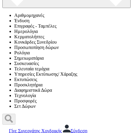
Αριθμομηχανές
Ένδυση
Επιγραφές - Ταμπέλες
Ημερολόγια
Κερματολήπτες
Κονκάρδες Συνεδρίου
Προσωποπίηση δώρων
Ρολόγια
Σημειωματάρια
Συσκευασίες
Τελευταία τεμάχια
Υπηρεσίες Εκτύπωσης/ Χάραξης
Εκτυπώσεις
Προσκλητήρια
Διαφημιστικά Δώρα
Τεχνολογία
Προσφορές
Σετ Δώρων
Γίνε Συνεργάτης Χονδρικής
Σύνδεση