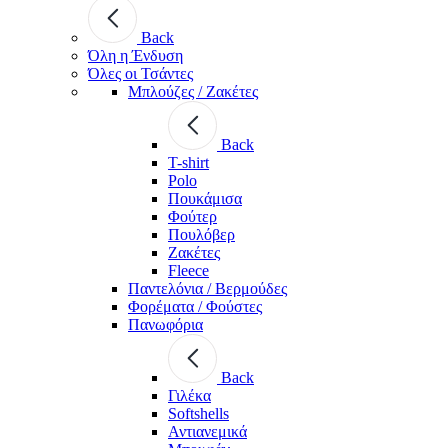
Back
Όλη η Ένδυση
Όλες οι Τσάντες
Μπλούζες / Ζακέτες
Back
T-shirt
Polo
Πουκάμισα
Φούτερ
Πουλόβερ
Ζακέτες
Fleece
Παντελόνια / Βερμούδες
Φορέματα / Φούστες
Πανωφόρια
Back
Γιλέκα
Softshells
Αντιανεμικά