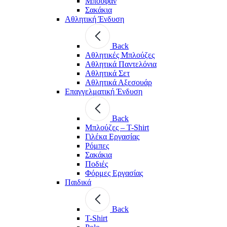
Μπουφάν
Σακάκια
Αθλητική Ένδυση
Back
Aθλητικές Μπλούζες
Αθλητικά Παντελόνια
Αθλητικά Σετ
Αθλητικά Αξεσουάρ
Επαγγελματική Ένδυση
Back
Μπλούζες – T-Shirt
Γιλέκα Εργασίας
Ρόμπες
Σακάκια
Ποδιές
Φόρμες Εργασίας
Παιδικά
Back
T-Shirt