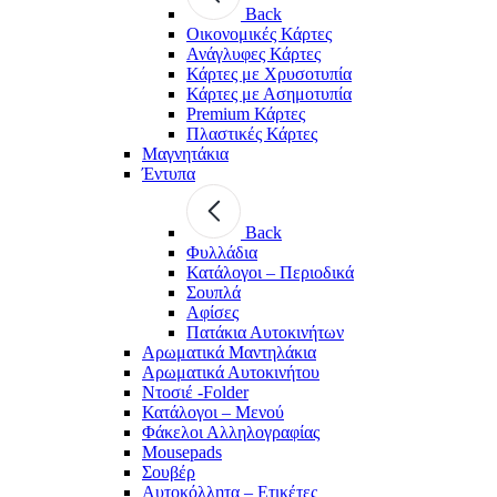
Back
Οικονομικές Κάρτες
Ανάγλυφες Κάρτες
Κάρτες με Χρυσοτυπία
Κάρτες με Ασημοτυπία
Premium Κάρτες
Πλαστικές Κάρτες
Μαγνητάκια
Έντυπα
Back
Φυλλάδια
Κατάλογοι – Περιοδικά
Σουπλά
Αφίσες
Πατάκια Αυτοκινήτων
Αρωματικά Μαντηλάκια
Αρωματικά Αυτοκινήτου
Ντοσιέ -Folder
Κατάλογοι – Μενού
Φάκελοι Αλληλογραφίας
Mousepads
Σουβέρ
Αυτοκόλλητα – Ετικέτες