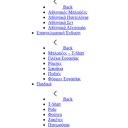
Back
Aθλητικές Μπλούζες
Αθλητικά Παντελόνια
Αθλητικά Σετ
Αθλητικά Αξεσουάρ
Επαγγελματική Ένδυση
Back
Μπλούζες – T-Shirt
Γιλέκα Εργασίας
Ρόμπες
Σακάκια
Ποδιές
Φόρμες Εργασίας
Παιδικά
Back
T-Shirt
Polo
Φούτερ
Ζακέτες
Πανωφόρια