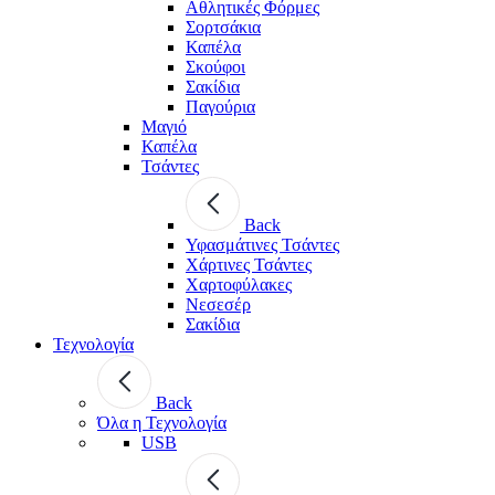
Αθλητικές Φόρμες
Σορτσάκια
Καπέλα
Σκούφοι
Σακίδια
Παγούρια
Μαγιό
Καπέλα
Τσάντες
Back
Υφασμάτινες Τσάντες
Χάρτινες Τσάντες
Χαρτοφύλακες
Νεσεσέρ
Σακίδια
Τεχνολογία
Back
Όλα η Τεχνολογία
USB