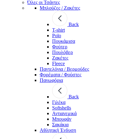
Όλες οι Τσάντες
Μπλούζες / Ζακέτες
Back
T-shirt
Polo
Πουκάμισα
Φούτερ
Πουλόβερ
Ζακέτες
Fleece
Παντελόνια / Βερμούδες
Φορέματα / Φούστες
Πανωφόρια
Back
Γιλέκα
Softshells
Αντιανεμικά
Μπουφάν
Σακάκια
Αθλητική Ένδυση