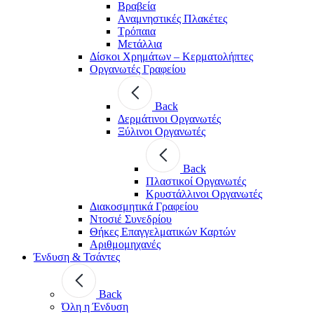
Βραβεία
Αναμνηστικές Πλακέτες
Τρόπαια
Μετάλλια
Δίσκοι Χρημάτων – Κερματολήπτες
Οργανωτές Γραφείου
Back
Δερμάτινοι Οργανωτές
Ξύλινοι Οργανωτές
Back
Πλαστικοί Οργανωτές
Κρυστάλλινοι Οργανωτές
Διακοσμητικά Γραφείου
Ντοσιέ Συνεδρίου
Θήκες Επαγγελματικών Καρτών
Αριθμομηχανές
Ένδυση & Τσάντες
Back
Όλη η Ένδυση