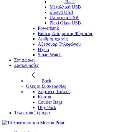
Back
Μεταλλικά USB
Ξύλινα USB
Πλαστικά USB
Plexi Glass USB
Powerbank
Βάσεις Ασύρματης Φόρτισης
Αριθμομηχανές
Αξεσουάρ Τηλεφώνου
Ηχεία
Smart Watch
Σετ Δώρων
Συσκευασίες
Back
Όλες οι Συσκευασίες
Χάρτινες Τσάντες
Κουτιά
Courier Bags
Doy Pack
Τελευταία Τεμάχια