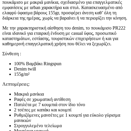
πουκάμισο με μακριά μανίκια, σχεδιασμένο για επαγγελματικές
εμφανίσεις με urban χαρακτήρα και στυλ. Κατασκευασμένο από
ελαφρύ ύφασμα βάρους 155gr, προσφέρει άνεση καθ’ όλη τη
διάρκεια της ημέρας, χωρίς να βαραίνει ή να περιορίζει την κίνηση.
Με την χαρακτηριστική αίσθηση του denim, το πουκάμισο PR222
είναι ιδανικό για εταιρική ένδυση με casual ύφος, προσωπικό
καταστημάτων, εστίασης, τουριστικών επιχειρήσεων ή και για
καθημερινή επαγγελματική χρήση που θέλει να ξεχωρίζει.
Σύνθεση :
100% Βαμβάκι Ringspun
Denim twill
155g/m²
Λεπτομέρειες:
Μακριά μανίκια
Ραφές σε χρωματική αντίθεση
Πατιλέτα με 7 κουμπιά στον ίδιο τόνο
2 τσέπες με καπάκι και κουμπί
Ρυθμιζόμενες μανσέτες με 1 κουμπί για εύκολο γύρισμα
μανικιών
Στρογγυλεμένο τελείωμα
Μοντέρνα γραμμή