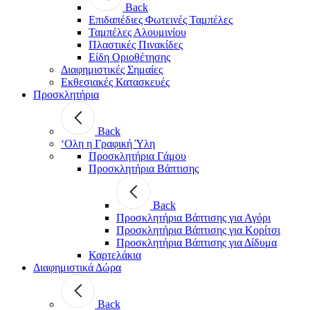
Back
Επιδαπέδιες Φωτεινές Ταμπέλες
Ταμπέλες Αλουμινίου
Πλαστικές Πινακίδες
Είδη Οριοθέτησης
Διαφημιστικές Σημαίες
Εκθεσιακές Κατασκευές
Προσκλητήρια
Back
‘Ολη η Γραφική Ύλη
Προσκλητήρια Γάμου
Προσκλητήρια Βάπτισης
Back
Προσκλητήρια Βάπτισης για Αγόρι
Προσκλητήρια Βάπτισης για Κορίτσι
Προσκλητήρια Βάπτισης για Δίδυμα
Καρτελάκια
Διαφημιστικά Δώρα
Back