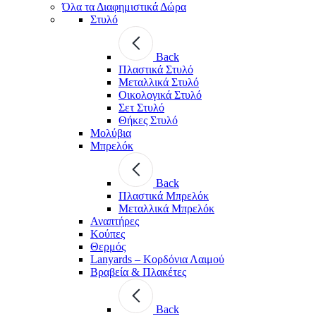
Όλα τα Διαφημιστικά Δώρα
Στυλό
Back
Πλαστικά Στυλό
Μεταλλικά Στυλό
Οικολογικά Στυλό
Σετ Στυλό
Θήκες Στυλό
Μολύβια
Μπρελόκ
Back
Πλαστικά Μπρελόκ
Μεταλλικά Μπρελόκ
Αναπτήρες
Κούπες
Θερμός
Lanyards – Kορδόνια Λαιμού
Βραβεία & Πλακέτες
Back