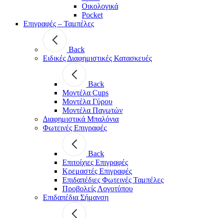
Οικολογικά
Pocket
Επιγραφές – Ταμπέλες
Back
Ειδικές Διαφημιστικές Κατασκευές
Back
Μοντέλα Cups
Μοντέλα Γύρου
Μοντέλα Παγωτών
Διαφημιστικά Μπαλόνια
Φωτεινές Επιγραφές
Back
Επιτοίχιες Επιγραφές
Κρεμαστές Επιγραφές
Επιδαπέδιες Φωτεινές Ταμπέλες
Προβολείς Λογοτύπου
Επιδαπέδια Σήμανση