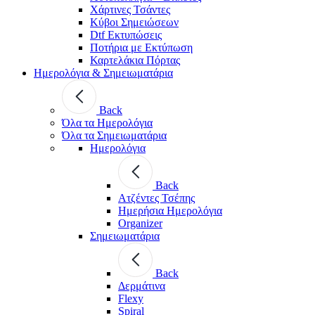
Χάρτινες Τσάντες
Κύβοι Σημειώσεων
Dtf Εκτυπώσεις
Ποτήρια με Εκτύπωση
Καρτελάκια Πόρτας
Ημερολόγια & Σημειωματάρια
Back
Όλα τα Ημερολόγια
Όλα τα Σημειωματάρια
Ημερολόγια
Back
Ατζέντες Τσέπης
Ημερήσια Ημερολόγια
Organizer
Σημειωματάρια
Back
Δερμάτινα
Flexy
Spiral