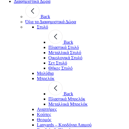
Διαφημιστικά Δώρα
Back
Όλα τα Διαφημιστικά Δώρα
Στυλό
Back
Πλαστικά Στυλό
Μεταλλικά Στυλό
Οικολογικά Στυλό
Σετ Στυλό
Θήκες Στυλό
Μολύβια
Μπρελόκ
Back
Πλαστικά Μπρελόκ
Μεταλλικά Μπρελόκ
Αναπτήρες
Κούπες
Θερμός
Lanyards – Kορδόνια Λαιμού