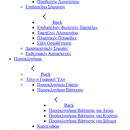
Προβολείς Λογοτύπου
Επιδαπέδια Σήμανση
Back
Επιδαπέδιες Φωτεινές Ταμπέλες
Ταμπέλες Αλουμινίου
Πλαστικές Πινακίδες
Είδη Οριοθέτησης
Διαφημιστικές Σημαίες
Εκθεσιακές Κατασκευές
Προσκλητήρια
Back
‘Ολη η Γραφική Ύλη
Προσκλητήρια Γάμου
Προσκλητήρια Βάπτισης
Back
Προσκλητήρια Βάπτισης για Αγόρι
Προσκλητήρια Βάπτισης για Κορίτσι
Προσκλητήρια Βάπτισης για Δίδυμα
Καρτελάκια