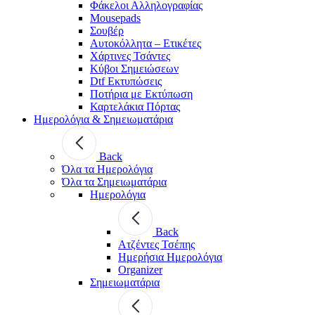
Φάκελοι Αλληλογραφίας
Mousepads
Σουβέρ
Αυτοκόλλητα – Ετικέτες
Χάρτινες Τσάντες
Κύβοι Σημειώσεων
Dtf Εκτυπώσεις
Ποτήρια με Εκτύπωση
Καρτελάκια Πόρτας
Ημερολόγια & Σημειωματάρια
Back
Όλα τα Ημερολόγια
Όλα τα Σημειωματάρια
Ημερολόγια
Back
Ατζέντες Τσέπης
Ημερήσια Ημερολόγια
Organizer
Σημειωματάρια