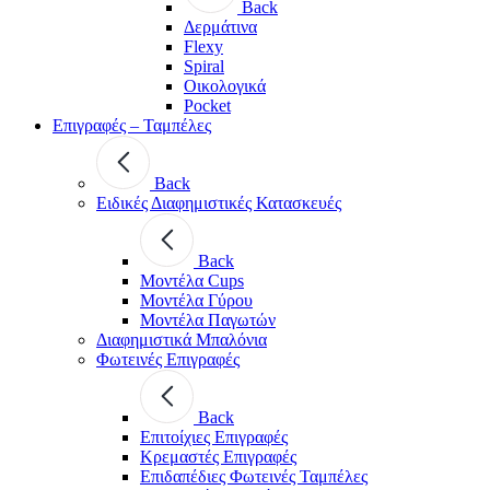
Back
Δερμάτινα
Flexy
Spiral
Οικολογικά
Pocket
Επιγραφές – Ταμπέλες
Back
Ειδικές Διαφημιστικές Κατασκευές
Back
Μοντέλα Cups
Μοντέλα Γύρου
Μοντέλα Παγωτών
Διαφημιστικά Μπαλόνια
Φωτεινές Επιγραφές
Back
Επιτοίχιες Επιγραφές
Κρεμαστές Επιγραφές
Επιδαπέδιες Φωτεινές Ταμπέλες