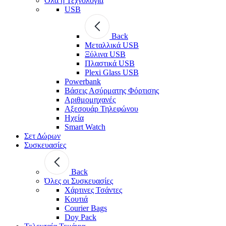
Όλα η Τεχνολογία
USB
Back
Μεταλλικά USB
Ξύλινα USB
Πλαστικά USB
Plexi Glass USB
Powerbank
Βάσεις Ασύρματης Φόρτισης
Αριθμομηχανές
Αξεσουάρ Τηλεφώνου
Ηχεία
Smart Watch
Σετ Δώρων
Συσκευασίες
Back
Όλες οι Συσκευασίες
Χάρτινες Τσάντες
Κουτιά
Courier Bags
Doy Pack