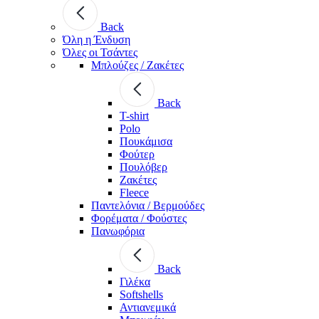
Back
Όλη η Ένδυση
Όλες οι Τσάντες
Μπλούζες / Ζακέτες
Back
T-shirt
Polo
Πουκάμισα
Φούτερ
Πουλόβερ
Ζακέτες
Fleece
Παντελόνια / Βερμούδες
Φορέματα / Φούστες
Πανωφόρια
Back
Γιλέκα
Softshells
Αντιανεμικά