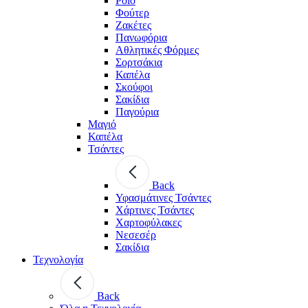
Polo
Φούτερ
Ζακέτες
Πανωφόρια
Αθλητικές Φόρμες
Σορτσάκια
Καπέλα
Σκούφοι
Σακίδια
Παγούρια
Μαγιό
Καπέλα
Τσάντες
Back
Υφασμάτινες Τσάντες
Χάρτινες Τσάντες
Χαρτοφύλακες
Νεσεσέρ
Σακίδια
Τεχνολογία
Back