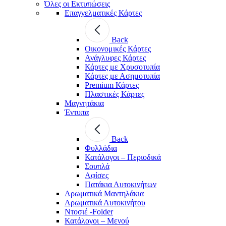
Όλες οι Εκτυπώσεις
Επαγγελματικές Κάρτες
Back
Οικονομικές Κάρτες
Ανάγλυφες Κάρτες
Κάρτες με Χρυσοτυπία
Κάρτες με Ασημοτυπία
Premium Κάρτες
Πλαστικές Κάρτες
Μαγνητάκια
Έντυπα
Back
Φυλλάδια
Κατάλογοι – Περιοδικά
Σουπλά
Αφίσες
Πατάκια Αυτοκινήτων
Αρωματικά Μαντηλάκια
Αρωματικά Αυτοκινήτου
Ντοσιέ -Folder
Κατάλογοι – Μενού