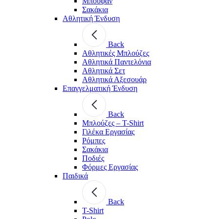
Μπουφάν
Σακάκια
Αθλητική Ένδυση
Back
Aθλητικές Μπλούζες
Αθλητικά Παντελόνια
Αθλητικά Σετ
Αθλητικά Αξεσουάρ
Επαγγελματική Ένδυση
Back
Μπλούζες – T-Shirt
Γιλέκα Εργασίας
Ρόμπες
Σακάκια
Ποδιές
Φόρμες Εργασίας
Παιδικά
Back
T-Shirt