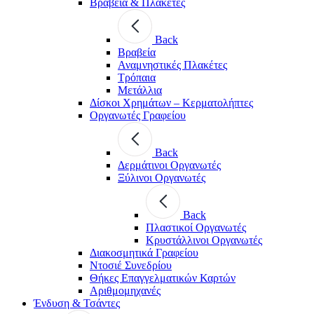
Βραβεία & Πλακέτες
Back
Βραβεία
Αναμνηστικές Πλακέτες
Τρόπαια
Μετάλλια
Δίσκοι Χρημάτων – Κερματολήπτες
Οργανωτές Γραφείου
Back
Δερμάτινοι Οργανωτές
Ξύλινοι Οργανωτές
Back
Πλαστικοί Οργανωτές
Κρυστάλλινοι Οργανωτές
Διακοσμητικά Γραφείου
Ντοσιέ Συνεδρίου
Θήκες Επαγγελματικών Καρτών
Αριθμομηχανές
Ένδυση & Τσάντες