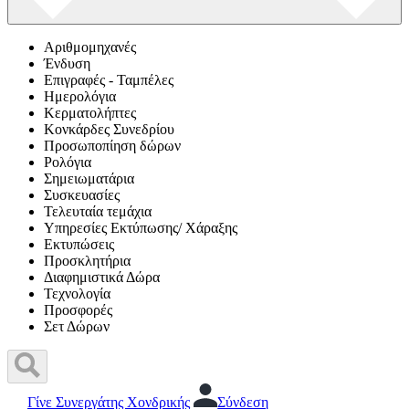
Αριθμομηχανές
Ένδυση
Επιγραφές - Ταμπέλες
Ημερολόγια
Κερματολήπτες
Κονκάρδες Συνεδρίου
Προσωποπίηση δώρων
Ρολόγια
Σημειωματάρια
Συσκευασίες
Τελευταία τεμάχια
Υπηρεσίες Εκτύπωσης/ Χάραξης
Εκτυπώσεις
Προσκλητήρια
Διαφημιστικά Δώρα
Τεχνολογία
Προσφορές
Σετ Δώρων
Γίνε Συνεργάτης Χονδρικής
Σύνδεση