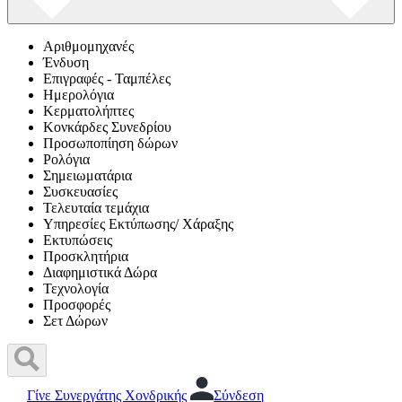
Αριθμομηχανές
Ένδυση
Επιγραφές - Ταμπέλες
Ημερολόγια
Κερματολήπτες
Κονκάρδες Συνεδρίου
Προσωποπίηση δώρων
Ρολόγια
Σημειωματάρια
Συσκευασίες
Τελευταία τεμάχια
Υπηρεσίες Εκτύπωσης/ Χάραξης
Εκτυπώσεις
Προσκλητήρια
Διαφημιστικά Δώρα
Τεχνολογία
Προσφορές
Σετ Δώρων
Γίνε Συνεργάτης Χονδρικής
Σύνδεση