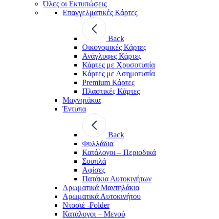
Όλες οι Εκτυπώσεις
Επαγγελματικές Κάρτες
Back
Οικονομικές Κάρτες
Ανάγλυφες Κάρτες
Κάρτες με Χρυσοτυπία
Κάρτες με Ασημοτυπία
Premium Κάρτες
Πλαστικές Κάρτες
Μαγνητάκια
Έντυπα
Back
Φυλλάδια
Κατάλογοι – Περιοδικά
Σουπλά
Αφίσες
Πατάκια Αυτοκινήτων
Αρωματικά Μαντηλάκια
Αρωματικά Αυτοκινήτου
Ντοσιέ -Folder
Κατάλογοι – Μενού