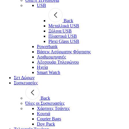
Όλα η Τεχνολογία
USB
Back
Μεταλλικά USB
Ξύλινα USB
Πλαστικά USB
Plexi Glass USB
Powerbank
Βάσεις Ασύρματης Φόρτισης
Αριθμομηχανές
Αξεσουάρ Τηλεφώνου
Ηχεία
Smart Watch
Σετ Δώρων
Συσκευασίες
Back
Όλες οι Συσκευασίες
Χάρτινες Τσάντες
Κουτιά
Courier Bags
Doy Pack