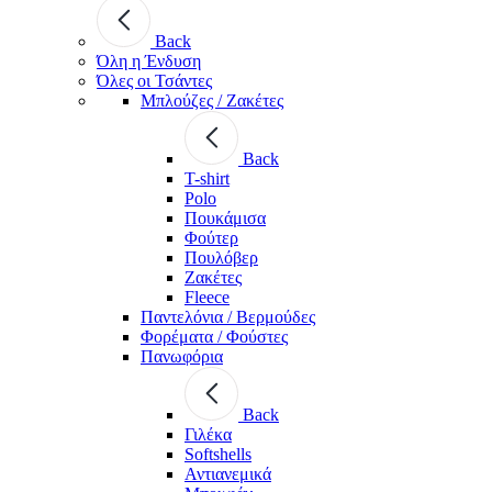
Back
Όλη η Ένδυση
Όλες οι Τσάντες
Μπλούζες / Ζακέτες
Back
T-shirt
Polo
Πουκάμισα
Φούτερ
Πουλόβερ
Ζακέτες
Fleece
Παντελόνια / Βερμούδες
Φορέματα / Φούστες
Πανωφόρια
Back
Γιλέκα
Softshells
Αντιανεμικά