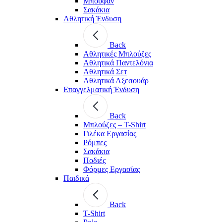
Μπουφάν
Σακάκια
Αθλητική Ένδυση
Back
Aθλητικές Μπλούζες
Αθλητικά Παντελόνια
Αθλητικά Σετ
Αθλητικά Αξεσουάρ
Επαγγελματική Ένδυση
Back
Μπλούζες – T-Shirt
Γιλέκα Εργασίας
Ρόμπες
Σακάκια
Ποδιές
Φόρμες Εργασίας
Παιδικά
Back
T-Shirt