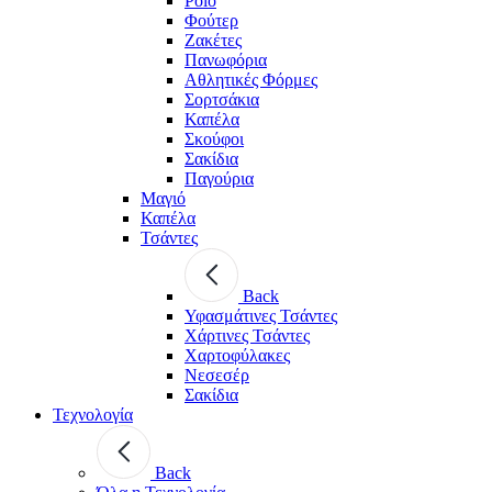
Polo
Φούτερ
Ζακέτες
Πανωφόρια
Αθλητικές Φόρμες
Σορτσάκια
Καπέλα
Σκούφοι
Σακίδια
Παγούρια
Μαγιό
Καπέλα
Τσάντες
Back
Υφασμάτινες Τσάντες
Χάρτινες Τσάντες
Χαρτοφύλακες
Νεσεσέρ
Σακίδια
Τεχνολογία
Back