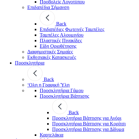
Προβολείς Λογοτύπου
Επιδαπέδια Σήμανση
Back
Επιδαπέδιες Φωτεινές Ταμπέλες
Ταμπέλες Αλουμινίου
Πλαστικές Πινακίδες
Είδη Οριοθέτησης
Διαφημιστικές Σημαίες
Εκθεσιακές Κατασκευές
Προσκλητήρια
Back
‘Ολη η Γραφική Ύλη
Προσκλητήρια Γάμου
Προσκλητήρια Βάπτισης
Back
Προσκλητήρια Βάπτισης για Αγόρι
Προσκλητήρια Βάπτισης για Κορίτσι
Προσκλητήρια Βάπτισης για Δίδυμα
Καρτελάκια