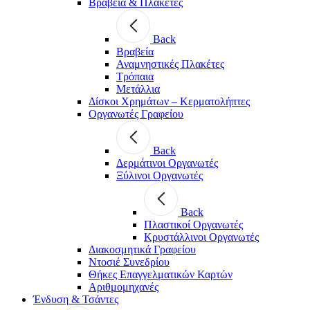
Βραβεία & Πλακέτες
Back
Βραβεία
Αναμνηστικές Πλακέτες
Τρόπαια
Μετάλλια
Δίσκοι Χρημάτων – Κερματολήπτες
Οργανωτές Γραφείου
Back
Δερμάτινοι Οργανωτές
Ξύλινοι Οργανωτές
Back
Πλαστικοί Οργανωτές
Κρυστάλλινοι Οργανωτές
Διακοσμητικά Γραφείου
Ντοσιέ Συνεδρίου
Θήκες Επαγγελματικών Καρτών
Αριθμομηχανές
Ένδυση & Τσάντες