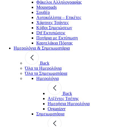
Φάκελοι Αλληλογραφίας
Mousepads
Σουβέρ
Αυτοκόλλητα – Ετικέτες
Χάρτινες Τσάντες
Κύβοι Σημειώσεων
Dtf Εκτυπώσεις
Ποτήρια με Εκτύπωση
Καρτελάκια Πόρτας
Ημερολόγια & Σημειωματάρια
Back
Όλα τα Ημερολόγια
Όλα τα Σημειωματάρια
Ημερολόγια
Back
Ατζέντες Τσέπης
Ημερήσια Ημερολόγια
Organizer
Σημειωματάρια