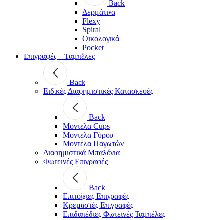
Back
Δερμάτινα
Flexy
Spiral
Οικολογικά
Pocket
Επιγραφές – Ταμπέλες
Back
Ειδικές Διαφημιστικές Κατασκευές
Back
Μοντέλα Cups
Μοντέλα Γύρου
Μοντέλα Παγωτών
Διαφημιστικά Μπαλόνια
Φωτεινές Επιγραφές
Back
Επιτοίχιες Επιγραφές
Κρεμαστές Επιγραφές
Επιδαπέδιες Φωτεινές Ταμπέλες