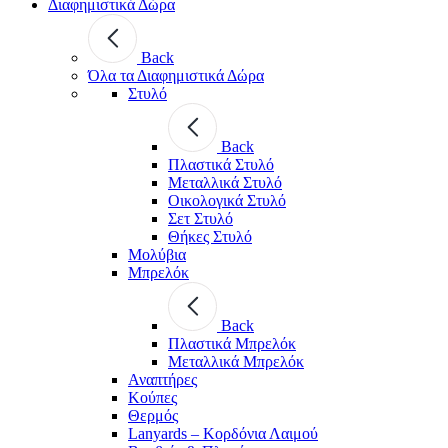
Διαφημιστικά Δώρα
Back
Όλα τα Διαφημιστικά Δώρα
Στυλό
Back
Πλαστικά Στυλό
Μεταλλικά Στυλό
Οικολογικά Στυλό
Σετ Στυλό
Θήκες Στυλό
Μολύβια
Μπρελόκ
Back
Πλαστικά Μπρελόκ
Μεταλλικά Μπρελόκ
Αναπτήρες
Κούπες
Θερμός
Lanyards – Kορδόνια Λαιμού