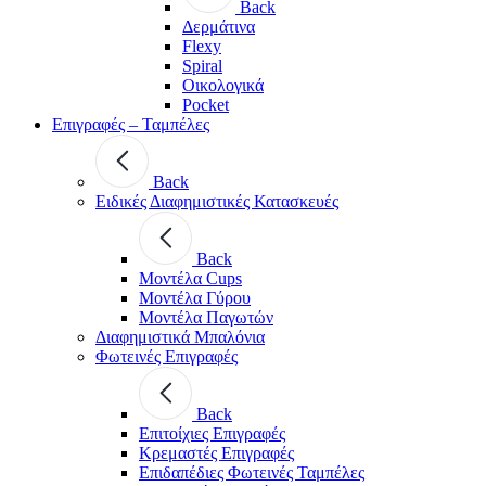
Back
Δερμάτινα
Flexy
Spiral
Οικολογικά
Pocket
Επιγραφές – Ταμπέλες
Back
Ειδικές Διαφημιστικές Κατασκευές
Back
Μοντέλα Cups
Μοντέλα Γύρου
Μοντέλα Παγωτών
Διαφημιστικά Μπαλόνια
Φωτεινές Επιγραφές
Back
Επιτοίχιες Επιγραφές
Κρεμαστές Επιγραφές
Επιδαπέδιες Φωτεινές Ταμπέλες