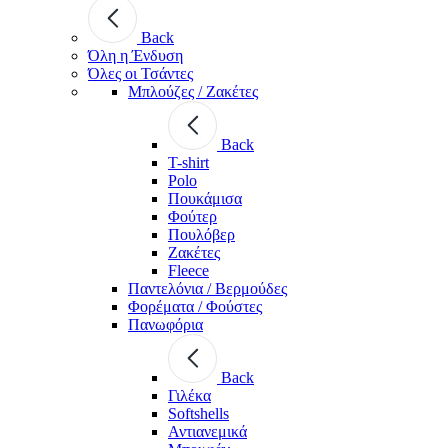
Back
Όλη η Ένδυση
Όλες οι Τσάντες
Μπλούζες / Ζακέτες
Back
T-shirt
Polo
Πουκάμισα
Φούτερ
Πουλόβερ
Ζακέτες
Fleece
Παντελόνια / Βερμούδες
Φορέματα / Φούστες
Πανωφόρια
Back
Γιλέκα
Softshells
Αντιανεμικά