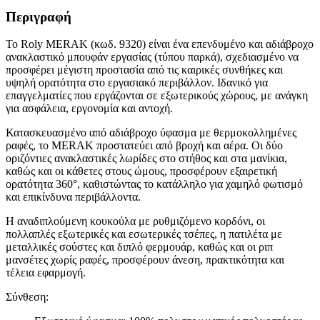
Περιγραφή
Το Roly MERAK (κωδ. 9320) είναι ένα επενδυμένο και αδιάβροχο
ανακλαστικό μπουφάν εργασίας (τύπου παρκά), σχεδιασμένο να
προσφέρει μέγιστη προστασία από τις καιρικές συνθήκες και
υψηλή ορατότητα στο εργασιακό περιβάλλον. Ιδανικό για
επαγγελματίες που εργάζονται σε εξωτερικούς χώρους, με ανάγκη
για ασφάλεια, εργονομία και αντοχή.
Κατασκευασμένο από αδιάβροχο ύφασμα με θερμοκολλημένες
ραφές, το MERAK προστατεύει από βροχή και αέρα. Οι δύο
οριζόντιες ανακλαστικές λωρίδες στο στήθος και στα μανίκια,
καθώς και οι κάθετες στους ώμους, προσφέρουν εξαιρετική
ορατότητα 360°, καθιστώντας το κατάλληλο για χαμηλό φωτισμό
και επικίνδυνα περιβάλλοντα.
Η αναδιπλούμενη κουκούλα με ρυθμιζόμενο κορδόνι, οι
πολλαπλές εξωτερικές και εσωτερικές τσέπες, η πατιλέτα με
μεταλλικές σούστες και διπλό φερμουάρ, καθώς και οι ριπ
μανσέτες χωρίς ραφές, προσφέρουν άνεση, πρακτικότητα και
τέλεια εφαρμογή.
Σύνθεση: