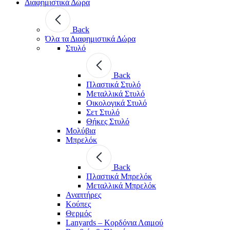
Διαφημιστικά Δώρα
Back
Όλα τα Διαφημιστικά Δώρα
Στυλό
Back
Πλαστικά Στυλό
Μεταλλικά Στυλό
Οικολογικά Στυλό
Σετ Στυλό
Θήκες Στυλό
Μολύβια
Μπρελόκ
Back
Πλαστικά Μπρελόκ
Μεταλλικά Μπρελόκ
Αναπτήρες
Κούπες
Θερμός
Lanyards – Kορδόνια Λαιμού