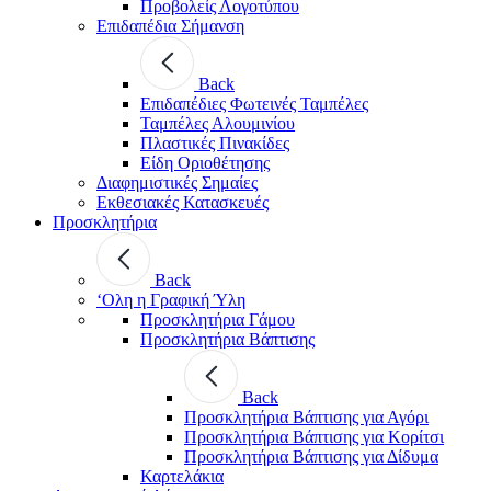
Προβολείς Λογοτύπου
Επιδαπέδια Σήμανση
Back
Επιδαπέδιες Φωτεινές Ταμπέλες
Ταμπέλες Αλουμινίου
Πλαστικές Πινακίδες
Είδη Οριοθέτησης
Διαφημιστικές Σημαίες
Εκθεσιακές Κατασκευές
Προσκλητήρια
Back
‘Ολη η Γραφική Ύλη
Προσκλητήρια Γάμου
Προσκλητήρια Βάπτισης
Back
Προσκλητήρια Βάπτισης για Αγόρι
Προσκλητήρια Βάπτισης για Κορίτσι
Προσκλητήρια Βάπτισης για Δίδυμα
Καρτελάκια