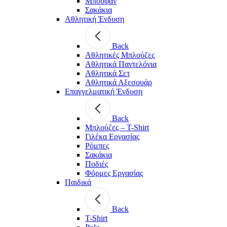
Μπουφάν
Σακάκια
Αθλητική Ένδυση
Back
Aθλητικές Μπλούζες
Αθλητικά Παντελόνια
Αθλητικά Σετ
Αθλητικά Αξεσουάρ
Επαγγελματική Ένδυση
Back
Μπλούζες – T-Shirt
Γιλέκα Εργασίας
Ρόμπες
Σακάκια
Ποδιές
Φόρμες Εργασίας
Παιδικά
Back
T-Shirt