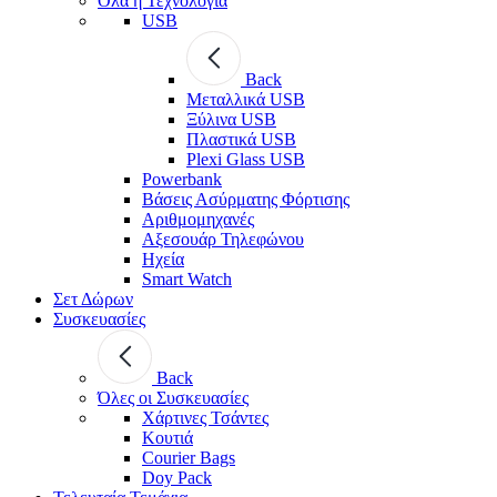
Όλα η Τεχνολογία
USB
Back
Μεταλλικά USB
Ξύλινα USB
Πλαστικά USB
Plexi Glass USB
Powerbank
Βάσεις Ασύρματης Φόρτισης
Αριθμομηχανές
Αξεσουάρ Τηλεφώνου
Ηχεία
Smart Watch
Σετ Δώρων
Συσκευασίες
Back
Όλες οι Συσκευασίες
Χάρτινες Τσάντες
Κουτιά
Courier Bags
Doy Pack