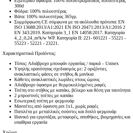
Εξωτερικό ύφασμα: 100% πολυστρωματικός πολυεστέρας
300d
Φόδρα: 100% πολυεστέρας
Βάτα: 100% πολυεστέρας 365γρ.
Συμμόρφωση CE σύμφωνα με τα ακόλουθα πρότυπα: EN
ISO 13688:2013/A1:2021 EN ISO 20471:2013/A1:2016 2
EN 343:2019. Κατηγορία 3_1 EN 14058:2017. Κατηγορία
4_2_0,24_m²k/w WP. Κατηγορία II: 221- 601221 - 55221 -
55223 - 52221 - 23221.
Χαρακτηριστικά Προϊόντος:
Τύπος: Αδιάβροχο μπουφάν εργασίας / παρκά – Unisex
Υψηλής ορατότητας σχεδιασμός με: 2 οριζόντιες
ανακλαστικές φάσες σε στήθος & μανίκια
Κάθετες ανακλαστικές λωρίδες στους ώμους
Αδιάβροχο ύφασμα με θερμοκολλημένες ραφές
Τσέπη στο στήθος με καπάκι, βέλκρο και θέση για ταυτότητα
2 μπροστινές τσέπες με καπάκι
Εσωτερική τσέπη με φερμουάρ
Μανσέτες από ύφανση ριπ 1x1, χωρίς ραφές
Πατιλέτα με μεταλλικές σούστες και διπλό φερμουάρ
Ιδανικό για εργοτάξια, μεταφορές, αποθήκες, βιομηχανίες και
υπαίθρια εργασία
Χρώμα