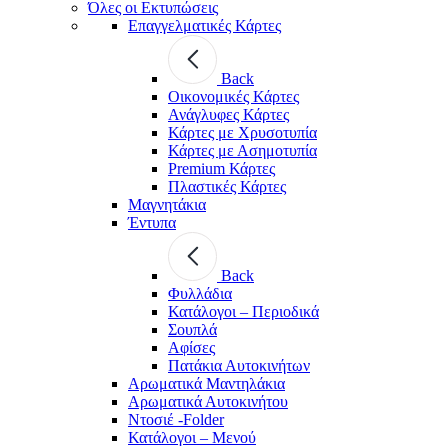
Όλες οι Εκτυπώσεις
Επαγγελματικές Κάρτες
Back
Οικονομικές Κάρτες
Ανάγλυφες Κάρτες
Κάρτες με Χρυσοτυπία
Κάρτες με Ασημοτυπία
Premium Κάρτες
Πλαστικές Κάρτες
Μαγνητάκια
Έντυπα
Back
Φυλλάδια
Κατάλογοι – Περιοδικά
Σουπλά
Αφίσες
Πατάκια Αυτοκινήτων
Αρωματικά Μαντηλάκια
Αρωματικά Αυτοκινήτου
Ντοσιέ -Folder
Κατάλογοι – Μενού