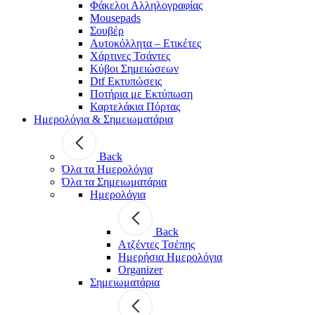
Φάκελοι Αλληλογραφίας
Mousepads
Σουβέρ
Αυτοκόλλητα – Ετικέτες
Χάρτινες Τσάντες
Κύβοι Σημειώσεων
Dtf Εκτυπώσεις
Ποτήρια με Εκτύπωση
Καρτελάκια Πόρτας
Ημερολόγια & Σημειωματάρια
Back
Όλα τα Ημερολόγια
Όλα τα Σημειωματάρια
Ημερολόγια
Back
Ατζέντες Τσέπης
Ημερήσια Ημερολόγια
Organizer
Σημειωματάρια