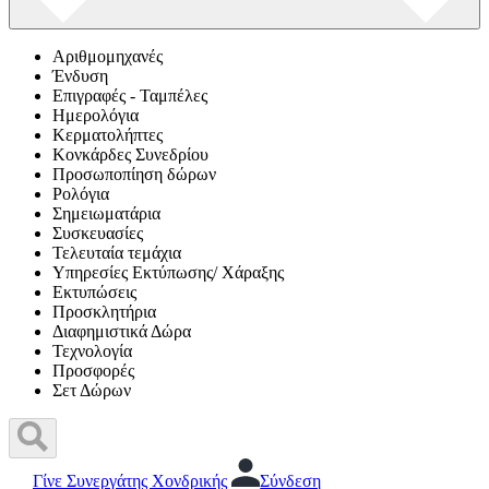
Αριθμομηχανές
Ένδυση
Επιγραφές - Ταμπέλες
Ημερολόγια
Κερματολήπτες
Κονκάρδες Συνεδρίου
Προσωποπίηση δώρων
Ρολόγια
Σημειωματάρια
Συσκευασίες
Τελευταία τεμάχια
Υπηρεσίες Εκτύπωσης/ Χάραξης
Εκτυπώσεις
Προσκλητήρια
Διαφημιστικά Δώρα
Τεχνολογία
Προσφορές
Σετ Δώρων
Γίνε Συνεργάτης Χονδρικής
Σύνδεση