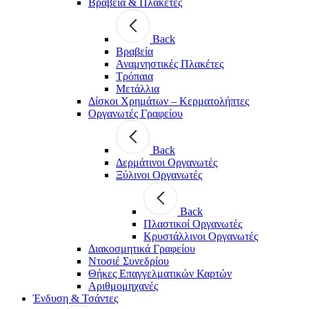
Βραβεία & Πλακέτες
Back
Βραβεία
Αναμνηστικές Πλακέτες
Τρόπαια
Μετάλλια
Δίσκοι Χρημάτων – Κερματολήπτες
Οργανωτές Γραφείου
Back
Δερμάτινοι Οργανωτές
Ξύλινοι Οργανωτές
Back
Πλαστικοί Οργανωτές
Κρυστάλλινοι Οργανωτές
Διακοσμητικά Γραφείου
Ντοσιέ Συνεδρίου
Θήκες Επαγγελματικών Καρτών
Αριθμομηχανές
Ένδυση & Τσάντες