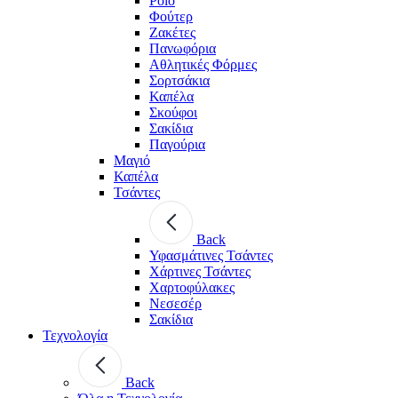
Polo
Φούτερ
Ζακέτες
Πανωφόρια
Αθλητικές Φόρμες
Σορτσάκια
Καπέλα
Σκούφοι
Σακίδια
Παγούρια
Μαγιό
Καπέλα
Τσάντες
Back
Υφασμάτινες Τσάντες
Χάρτινες Τσάντες
Χαρτοφύλακες
Νεσεσέρ
Σακίδια
Τεχνολογία
Back