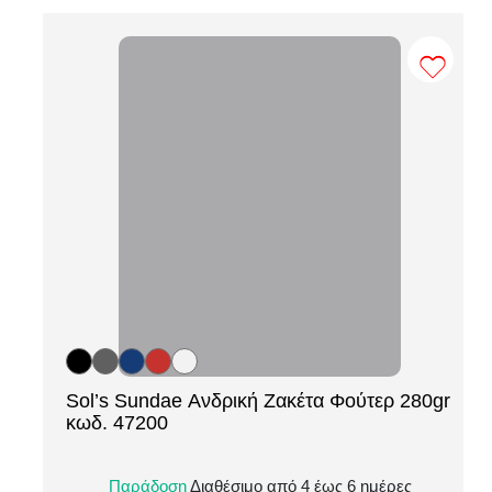
Sol’s Sundae Ανδρική Ζακέτα Φούτερ 280gr
[ti_wishlists_addtowishlist loop=yes]
κωδ. 47200
Η ανδρική ζακέτα φούτερ με φερμουάρ της
Παράδοση
Διαθέσιμο από 4 έως 6 ημέρες