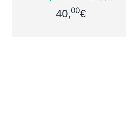
εταιρείας Sol's είναι μια άνετη και στυλάτη
00
επιλογή, σχεδιασμένη για κάθε περίστ...
40,
€