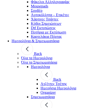
Φάκελοι Αλληλογραφίας
Mousepads
Σουβέρ
Αυτοκόλλητα – Ετικέτες
Χάρτινες Τσάντες
Κύβοι Σημειώσεων
Dtf Εκτυπώσεις
Ποτήρια με Εκτύπωση
Καρτελάκια Πόρτας
Ημερολόγια & Σημειωματάρια
Back
Όλα τα Ημερολόγια
Όλα τα Σημειωματάρια
Ημερολόγια
Back
Ατζέντες Τσέπης
Ημερήσια Ημερολόγια
Organizer
Σημειωματάρια