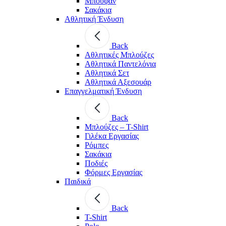
Μπουφάν
Σακάκια
Αθλητική Ένδυση
Back
Aθλητικές Μπλούζες
Αθλητικά Παντελόνια
Αθλητικά Σετ
Αθλητικά Αξεσουάρ
Επαγγελματική Ένδυση
Back
Μπλούζες – T-Shirt
Γιλέκα Εργασίας
Ρόμπες
Σακάκια
Ποδιές
Φόρμες Εργασίας
Παιδικά
Back
T-Shirt