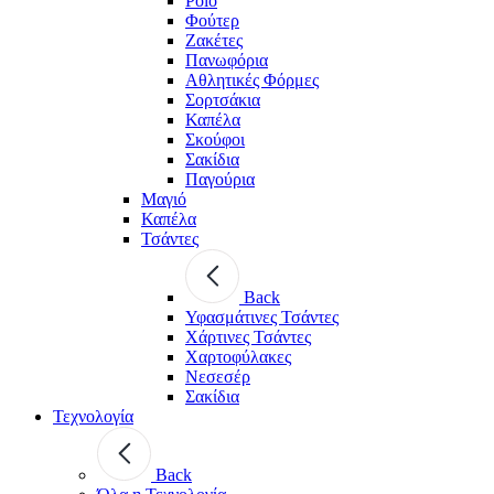
Polo
Φούτερ
Ζακέτες
Πανωφόρια
Αθλητικές Φόρμες
Σορτσάκια
Καπέλα
Σκούφοι
Σακίδια
Παγούρια
Μαγιό
Καπέλα
Τσάντες
Back
Υφασμάτινες Τσάντες
Χάρτινες Τσάντες
Χαρτοφύλακες
Νεσεσέρ
Σακίδια
Τεχνολογία
Back