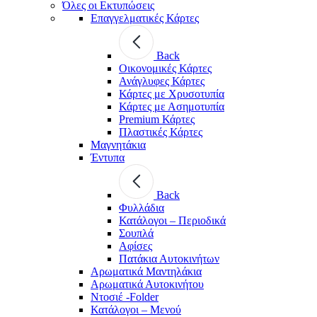
Όλες οι Εκτυπώσεις
Επαγγελματικές Κάρτες
Back
Οικονομικές Κάρτες
Ανάγλυφες Κάρτες
Κάρτες με Χρυσοτυπία
Κάρτες με Ασημοτυπία
Premium Κάρτες
Πλαστικές Κάρτες
Μαγνητάκια
Έντυπα
Back
Φυλλάδια
Κατάλογοι – Περιοδικά
Σουπλά
Αφίσες
Πατάκια Αυτοκινήτων
Αρωματικά Μαντηλάκια
Αρωματικά Αυτοκινήτου
Ντοσιέ -Folder
Κατάλογοι – Μενού