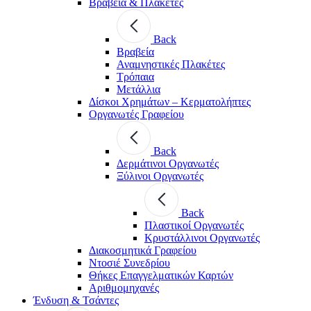
Βραβεία & Πλακέτες
Back
Βραβεία
Αναμνηστικές Πλακέτες
Τρόπαια
Μετάλλια
Δίσκοι Χρημάτων – Κερματολήπτες
Οργανωτές Γραφείου
Back
Δερμάτινοι Οργανωτές
Ξύλινοι Οργανωτές
Back
Πλαστικοί Οργανωτές
Κρυστάλλινοι Οργανωτές
Διακοσμητικά Γραφείου
Ντοσιέ Συνεδρίου
Θήκες Επαγγελματικών Καρτών
Αριθμομηχανές
Ένδυση & Τσάντες