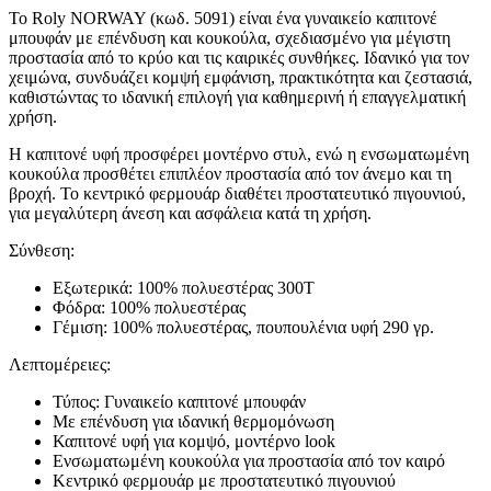
Το Roly NORWAY (κωδ. 5091) είναι ένα γυναικείο καπιτονέ
μπουφάν με επένδυση και κουκούλα, σχεδιασμένο για μέγιστη
προστασία από το κρύο και τις καιρικές συνθήκες. Ιδανικό για τον
χειμώνα, συνδυάζει κομψή εμφάνιση, πρακτικότητα και ζεστασιά,
καθιστώντας το ιδανική επιλογή για καθημερινή ή επαγγελματική
χρήση.
Η καπιτονέ υφή προσφέρει μοντέρνο στυλ, ενώ η ενσωματωμένη
κουκούλα προσθέτει επιπλέον προστασία από τον άνεμο και τη
βροχή. Το κεντρικό φερμουάρ διαθέτει προστατευτικό πιγουνιού,
για μεγαλύτερη άνεση και ασφάλεια κατά τη χρήση.
Σύνθεση:
Εξωτερικά: 100% πολυεστέρας 300Τ
Φόδρα: 100% πολυεστέρας
Γέμιση: 100% πολυεστέρας, πουπουλένια υφή 290 γρ.
Λεπτομέρειες:
Τύπος: Γυναικείο καπιτονέ μπουφάν
Με επένδυση για ιδανική θερμομόνωση
Καπιτονέ υφή για κομψό, μοντέρνο look
Ενσωματωμένη κουκούλα για προστασία από τον καιρό
Κεντρικό φερμουάρ με προστατευτικό πιγουνιού