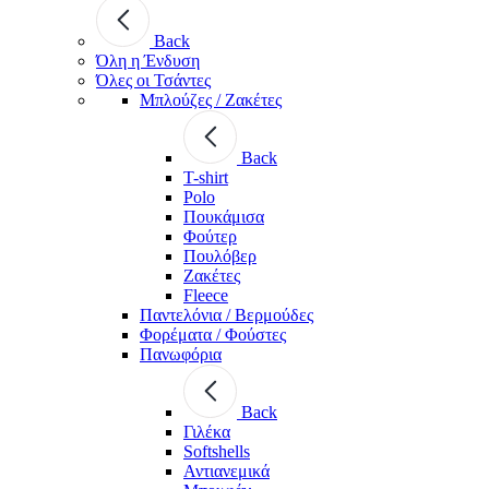
Back
Όλη η Ένδυση
Όλες οι Τσάντες
Μπλούζες / Ζακέτες
Back
T-shirt
Polo
Πουκάμισα
Φούτερ
Πουλόβερ
Ζακέτες
Fleece
Παντελόνια / Βερμούδες
Φορέματα / Φούστες
Πανωφόρια
Back
Γιλέκα
Softshells
Αντιανεμικά