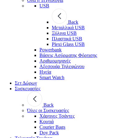
Όλα η Τεχνολογία
USB
Back
Μεταλλικά USB
Ξύλινα USB
Πλαστικά USB
Plexi Glass USB
Powerbank
Βάσεις Ασύρματης Φόρτισης
Αριθμομηχανές
Αξεσουάρ Τηλεφώνου
Ηχεία
Smart Watch
Σετ Δώρων
Συσκευασίες
Back
Όλες οι Συσκευασίες
Χάρτινες Τσάντες
Κουτιά
Courier Bags
Doy Pack