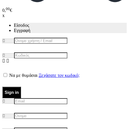
00
0,
€
x
Είσοδος
Εγγραφή
Να με θυμάσαι
Ξεχάσατε τον κωδικό;
Sign in