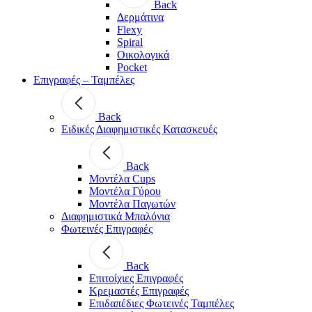
Back
Δερμάτινα
Flexy
Spiral
Οικολογικά
Pocket
Επιγραφές – Ταμπέλες
Back
Ειδικές Διαφημιστικές Κατασκευές
Back
Μοντέλα Cups
Μοντέλα Γύρου
Μοντέλα Παγωτών
Διαφημιστικά Μπαλόνια
Φωτεινές Επιγραφές
Back
Επιτοίχιες Επιγραφές
Κρεμαστές Επιγραφές
Επιδαπέδιες Φωτεινές Ταμπέλες