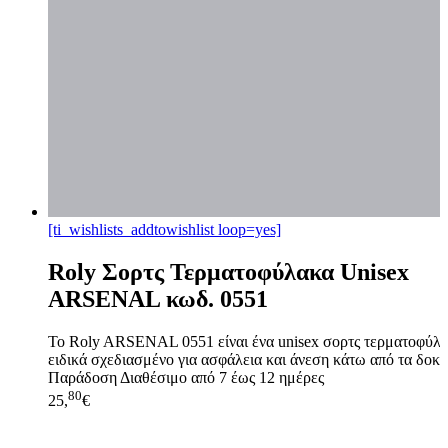
[ti_wishlists_addtowishlist loop=yes]
Roly Σορτς Τερματοφύλακα Unisex
ARSENAL κωδ. 0551
Το Roly ARSENAL 0551 είναι ένα unisex σορτς τερματοφύλα
ειδικά σχεδιασμένο για ασφάλεια και άνεση κάτω από τα δοκάρ
Παράδοση
Διαθέσιμο από 7 έως 12 ημέρες
80
25,
€