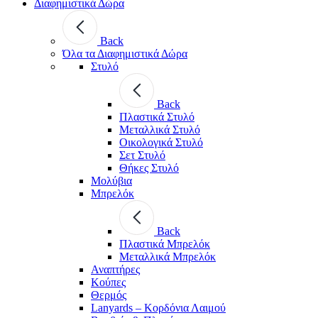
Διαφημιστικά Δώρα
Back
Όλα τα Διαφημιστικά Δώρα
Στυλό
Back
Πλαστικά Στυλό
Μεταλλικά Στυλό
Οικολογικά Στυλό
Σετ Στυλό
Θήκες Στυλό
Μολύβια
Μπρελόκ
Back
Πλαστικά Μπρελόκ
Μεταλλικά Μπρελόκ
Αναπτήρες
Κούπες
Θερμός
Lanyards – Kορδόνια Λαιμού