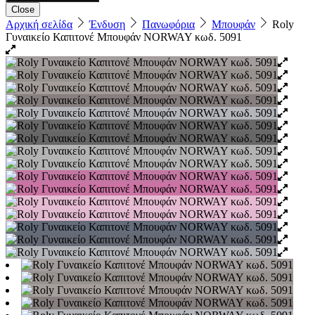
Close
Αρχική σελίδα
Ένδυση
Πανωφόρια
Μπουφάν
Roly
Γυναικείο Καπιτονέ Μπουφάν NORWAY κωδ. 5091