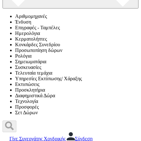
Αριθμομηχανές
Ένδυση
Επιγραφές - Ταμπέλες
Ημερολόγια
Κερματολήπτες
Κονκάρδες Συνεδρίου
Προσωποπίηση δώρων
Ρολόγια
Σημειωματάρια
Συσκευασίες
Τελευταία τεμάχια
Υπηρεσίες Εκτύπωσης/ Χάραξης
Εκτυπώσεις
Προσκλητήρια
Διαφημιστικά Δώρα
Τεχνολογία
Προσφορές
Σετ Δώρων
Γίνε Συνεργάτης Χονδρικής
Σύνδεση