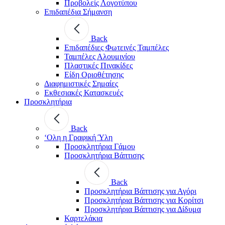
Προβολείς Λογοτύπου
Επιδαπέδια Σήμανση
Back
Επιδαπέδιες Φωτεινές Ταμπέλες
Ταμπέλες Αλουμινίου
Πλαστικές Πινακίδες
Είδη Οριοθέτησης
Διαφημιστικές Σημαίες
Εκθεσιακές Κατασκευές
Προσκλητήρια
Back
‘Ολη η Γραφική Ύλη
Προσκλητήρια Γάμου
Προσκλητήρια Βάπτισης
Back
Προσκλητήρια Βάπτισης για Αγόρι
Προσκλητήρια Βάπτισης για Κορίτσι
Προσκλητήρια Βάπτισης για Δίδυμα
Καρτελάκια