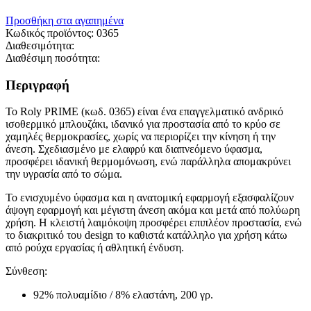
Προσθήκη στα αγαπημένα
Κωδικός προϊόντος:
0365
Διαθεσιμότητα:
Διαθέσιμη ποσότητα:
Περιγραφή
Το Roly PRIME (κωδ. 0365) είναι ένα επαγγελματικό ανδρικό
ισοθερμικό μπλουζάκι, ιδανικό για προστασία από το κρύο σε
χαμηλές θερμοκρασίες, χωρίς να περιορίζει την κίνηση ή την
άνεση. Σχεδιασμένο με ελαφρύ και διαπνεόμενο ύφασμα,
προσφέρει ιδανική θερμομόνωση, ενώ παράλληλα απομακρύνει
την υγρασία από το σώμα.
Το ενισχυμένο ύφασμα και η ανατομική εφαρμογή εξασφαλίζουν
άψογη εφαρμογή και μέγιστη άνεση ακόμα και μετά από πολύωρη
χρήση. Η κλειστή λαιμόκοψη προσφέρει επιπλέον προστασία, ενώ
το διακριτικό του design το καθιστά κατάλληλο για χρήση κάτω
από ρούχα εργασίας ή αθλητική ένδυση.
Σύνθεση:
92% πολυαμίδιο / 8% ελαστάνη, 200 γρ.