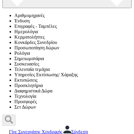
Αριθμομηχανές
Ένδυση
Επιγραφές - Ταμπέλες
Ημερολόγια
Κερματολήπτες
Κονκάρδες Συνεδρίου
Προσωποπίηση δώρων
Ρολόγια
Σημειωματάρια
Συσκευασίες
Τελευταία τεμάχια
Υπηρεσίες Εκτύπωσης/ Χάραξης
Εκτυπώσεις
Προσκλητήρια
Διαφημιστικά Δώρα
Τεχνολογία
Προσφορές
Σετ Δώρων
Γίνε Συνεργάτης Χονδρικής
Σύνδεση