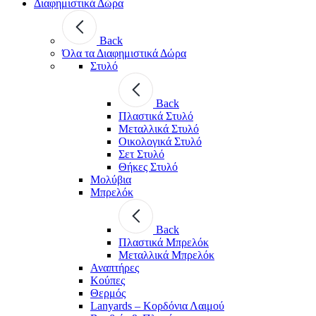
Διαφημιστικά Δώρα
Back
Όλα τα Διαφημιστικά Δώρα
Στυλό
Back
Πλαστικά Στυλό
Μεταλλικά Στυλό
Οικολογικά Στυλό
Σετ Στυλό
Θήκες Στυλό
Μολύβια
Μπρελόκ
Back
Πλαστικά Μπρελόκ
Μεταλλικά Μπρελόκ
Αναπτήρες
Κούπες
Θερμός
Lanyards – Kορδόνια Λαιμού