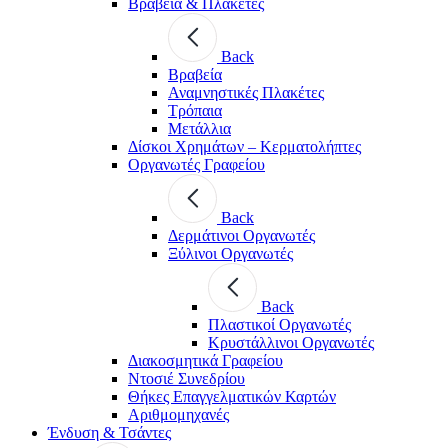
Βραβεία & Πλακέτες
Back
Βραβεία
Αναμνηστικές Πλακέτες
Τρόπαια
Μετάλλια
Δίσκοι Χρημάτων – Κερματολήπτες
Οργανωτές Γραφείου
Back
Δερμάτινοι Οργανωτές
Ξύλινοι Οργανωτές
Back
Πλαστικοί Οργανωτές
Κρυστάλλινοι Οργανωτές
Διακοσμητικά Γραφείου
Ντοσιέ Συνεδρίου
Θήκες Επαγγελματικών Καρτών
Αριθμομηχανές
Ένδυση & Τσάντες