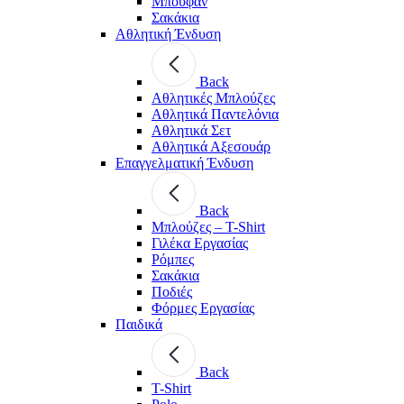
Μπουφάν
Σακάκια
Αθλητική Ένδυση
Back
Aθλητικές Μπλούζες
Αθλητικά Παντελόνια
Αθλητικά Σετ
Αθλητικά Αξεσουάρ
Επαγγελματική Ένδυση
Back
Μπλούζες – T-Shirt
Γιλέκα Εργασίας
Ρόμπες
Σακάκια
Ποδιές
Φόρμες Εργασίας
Παιδικά
Back
T-Shirt