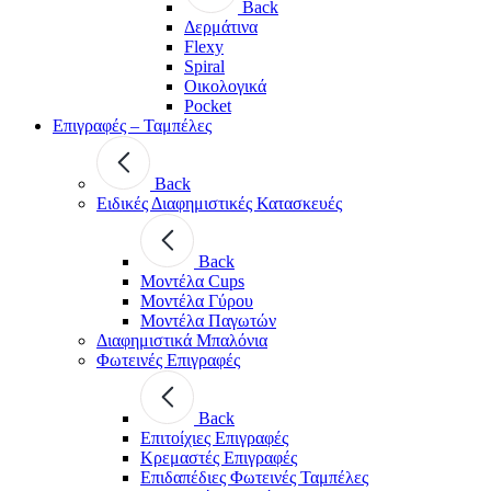
Back
Δερμάτινα
Flexy
Spiral
Οικολογικά
Pocket
Επιγραφές – Ταμπέλες
Back
Ειδικές Διαφημιστικές Κατασκευές
Back
Μοντέλα Cups
Μοντέλα Γύρου
Μοντέλα Παγωτών
Διαφημιστικά Μπαλόνια
Φωτεινές Επιγραφές
Back
Επιτοίχιες Επιγραφές
Κρεμαστές Επιγραφές
Επιδαπέδιες Φωτεινές Ταμπέλες