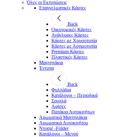
Όλες οι Εκτυπώσεις
Επαγγελματικές Κάρτες
Back
Οικονομικές Κάρτες
Ανάγλυφες Κάρτες
Κάρτες με Χρυσοτυπία
Κάρτες με Ασημοτυπία
Premium Κάρτες
Πλαστικές Κάρτες
Μαγνητάκια
Έντυπα
Back
Φυλλάδια
Κατάλογοι – Περιοδικά
Σουπλά
Αφίσες
Πατάκια Αυτοκινήτων
Αρωματικά Μαντηλάκια
Αρωματικά Αυτοκινήτου
Ντοσιέ -Folder
Κατάλογοι – Μενού