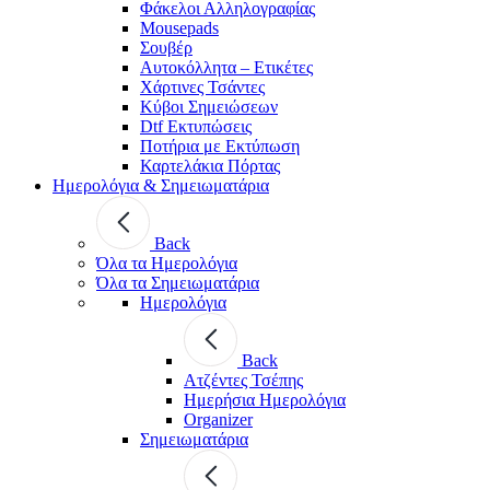
Φάκελοι Αλληλογραφίας
Mousepads
Σουβέρ
Αυτοκόλλητα – Ετικέτες
Χάρτινες Τσάντες
Κύβοι Σημειώσεων
Dtf Εκτυπώσεις
Ποτήρια με Εκτύπωση
Καρτελάκια Πόρτας
Ημερολόγια & Σημειωματάρια
Back
Όλα τα Ημερολόγια
Όλα τα Σημειωματάρια
Ημερολόγια
Back
Ατζέντες Τσέπης
Ημερήσια Ημερολόγια
Organizer
Σημειωματάρια