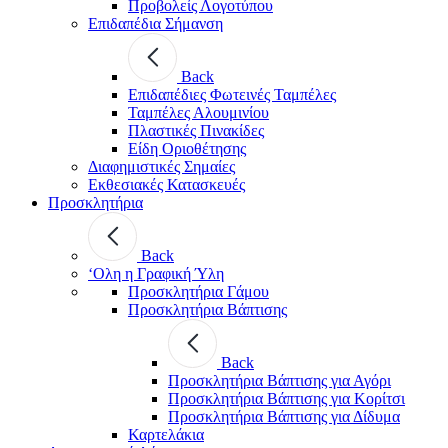
Προβολείς Λογοτύπου
Επιδαπέδια Σήμανση
Back
Επιδαπέδιες Φωτεινές Ταμπέλες
Ταμπέλες Αλουμινίου
Πλαστικές Πινακίδες
Είδη Οριοθέτησης
Διαφημιστικές Σημαίες
Εκθεσιακές Κατασκευές
Προσκλητήρια
Back
‘Ολη η Γραφική Ύλη
Προσκλητήρια Γάμου
Προσκλητήρια Βάπτισης
Back
Προσκλητήρια Βάπτισης για Αγόρι
Προσκλητήρια Βάπτισης για Κορίτσι
Προσκλητήρια Βάπτισης για Δίδυμα
Καρτελάκια