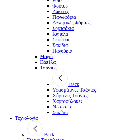
Polo
Φούτερ
Ζακέτες
Πανωφόρια
Αθλητικές Φόρμες
Σορτσάκια
Καπέλα
Σκούφοι
Σακίδια
Παγούρια
Μαγιό
Καπέλα
Τσάντες
Back
Υφασμάτινες Τσάντες
Χάρτινες Τσάντες
Χαρτοφύλακες
Νεσεσέρ
Σακίδια
Τεχνολογία
Back