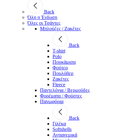
Back
Όλη η Ένδυση
Όλες οι Τσάντες
Μπλούζες / Ζακέτες
Back
T-shirt
Polo
Πουκάμισα
Φούτερ
Πουλόβερ
Ζακέτες
Fleece
Παντελόνια / Βερμούδες
Φορέματα / Φούστες
Πανωφόρια
Back
Γιλέκα
Softshells
Αντιανεμικά