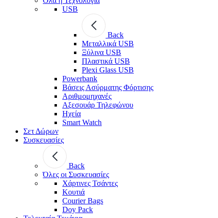
Όλα η Τεχνολογία
USB
Back
Μεταλλικά USB
Ξύλινα USB
Πλαστικά USB
Plexi Glass USB
Powerbank
Βάσεις Ασύρματης Φόρτισης
Αριθμομηχανές
Αξεσουάρ Τηλεφώνου
Ηχεία
Smart Watch
Σετ Δώρων
Συσκευασίες
Back
Όλες οι Συσκευασίες
Χάρτινες Τσάντες
Κουτιά
Courier Bags
Doy Pack