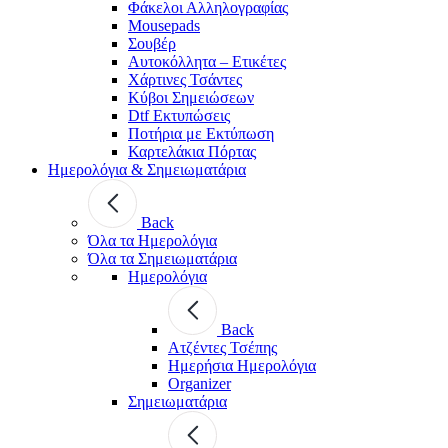
Φάκελοι Αλληλογραφίας
Mousepads
Σουβέρ
Αυτοκόλλητα – Ετικέτες
Χάρτινες Τσάντες
Κύβοι Σημειώσεων
Dtf Εκτυπώσεις
Ποτήρια με Εκτύπωση
Καρτελάκια Πόρτας
Ημερολόγια & Σημειωματάρια
Back
Όλα τα Ημερολόγια
Όλα τα Σημειωματάρια
Ημερολόγια
Back
Ατζέντες Τσέπης
Ημερήσια Ημερολόγια
Organizer
Σημειωματάρια