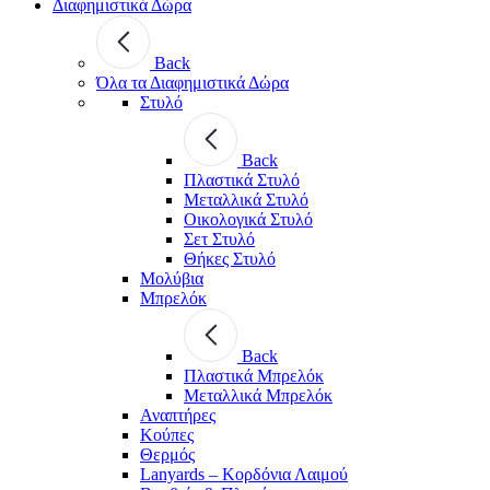
Διαφημιστικά Δώρα
Back
Όλα τα Διαφημιστικά Δώρα
Στυλό
Back
Πλαστικά Στυλό
Μεταλλικά Στυλό
Οικολογικά Στυλό
Σετ Στυλό
Θήκες Στυλό
Μολύβια
Μπρελόκ
Back
Πλαστικά Μπρελόκ
Μεταλλικά Μπρελόκ
Αναπτήρες
Κούπες
Θερμός
Lanyards – Kορδόνια Λαιμού