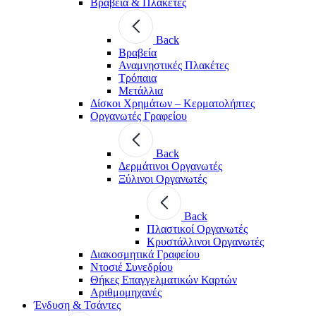
Βραβεία & Πλακέτες
Back
Βραβεία
Αναμνηστικές Πλακέτες
Τρόπαια
Μετάλλια
Δίσκοι Χρημάτων – Κερματολήπτες
Οργανωτές Γραφείου
Back
Δερμάτινοι Οργανωτές
Ξύλινοι Οργανωτές
Back
Πλαστικοί Οργανωτές
Κρυστάλλινοι Οργανωτές
Διακοσμητικά Γραφείου
Ντοσιέ Συνεδρίου
Θήκες Επαγγελματικών Καρτών
Αριθμομηχανές
Ένδυση & Τσάντες