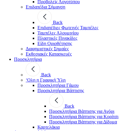
Προβολείς Λογοτύπου
Επιδαπέδια Σήμανση
Back
Επιδαπέδιες Φωτεινές Ταμπέλες
Ταμπέλες Αλουμινίου
Πλαστικές Πινακίδες
Είδη Οριοθέτησης
Διαφημιστικές Σημαίες
Εκθεσιακές Κατασκευές
Προσκλητήρια
Back
‘Ολη η Γραφική Ύλη
Προσκλητήρια Γάμου
Προσκλητήρια Βάπτισης
Back
Προσκλητήρια Βάπτισης για Αγόρι
Προσκλητήρια Βάπτισης για Κορίτσι
Προσκλητήρια Βάπτισης για Δίδυμα
Καρτελάκια