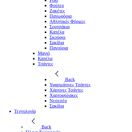
Polo
Φούτερ
Ζακέτες
Πανωφόρια
Αθλητικές Φόρμες
Σορτσάκια
Καπέλα
Σκούφοι
Σακίδια
Παγούρια
Μαγιό
Καπέλα
Τσάντες
Back
Υφασμάτινες Τσάντες
Χάρτινες Τσάντες
Χαρτοφύλακες
Νεσεσέρ
Σακίδια
Τεχνολογία
Back