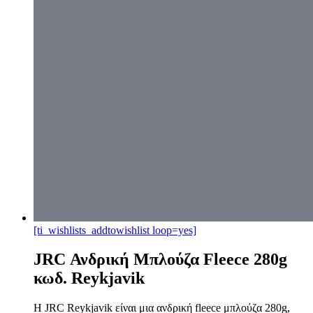
[ti_wishlists_addtowishlist loop=yes]
JRC Ανδρική Μπλούζα Fleece 280g
κωδ. Reykjavik
Η JRC Reykjavik είναι μια ανδρική fleece μπλούζα 280g,