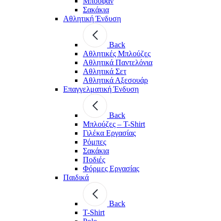
Μπουφάν
Σακάκια
Αθλητική Ένδυση
Back
Aθλητικές Μπλούζες
Αθλητικά Παντελόνια
Αθλητικά Σετ
Αθλητικά Αξεσουάρ
Επαγγελματική Ένδυση
Back
Μπλούζες – T-Shirt
Γιλέκα Εργασίας
Ρόμπες
Σακάκια
Ποδιές
Φόρμες Εργασίας
Παιδικά
Back
T-Shirt