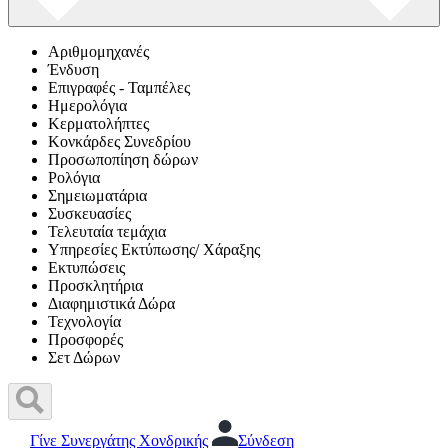
Αριθμομηχανές
Ένδυση
Επιγραφές - Ταμπέλες
Ημερολόγια
Κερματολήπτες
Κονκάρδες Συνεδρίου
Προσωποπίηση δώρων
Ρολόγια
Σημειωματάρια
Συσκευασίες
Τελευταία τεμάχια
Υπηρεσίες Εκτύπωσης/ Χάραξης
Εκτυπώσεις
Προσκλητήρια
Διαφημιστικά Δώρα
Τεχνολογία
Προσφορές
Σετ Δώρων
Γίνε Συνεργάτης Χονδρικής
Σύνδεση