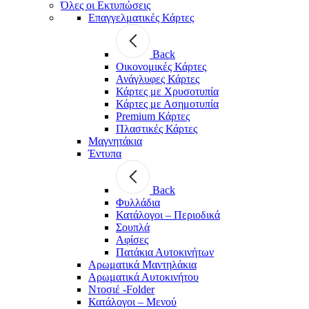
Όλες οι Εκτυπώσεις
Επαγγελματικές Κάρτες
Back
Οικονομικές Κάρτες
Ανάγλυφες Κάρτες
Κάρτες με Χρυσοτυπία
Κάρτες με Ασημοτυπία
Premium Κάρτες
Πλαστικές Κάρτες
Μαγνητάκια
Έντυπα
Back
Φυλλάδια
Κατάλογοι – Περιοδικά
Σουπλά
Αφίσες
Πατάκια Αυτοκινήτων
Αρωματικά Μαντηλάκια
Αρωματικά Αυτοκινήτου
Ντοσιέ -Folder
Κατάλογοι – Μενού