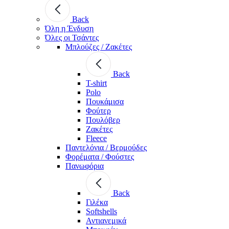
Back
Όλη η Ένδυση
Όλες οι Τσάντες
Μπλούζες / Ζακέτες
Back
T-shirt
Polo
Πουκάμισα
Φούτερ
Πουλόβερ
Ζακέτες
Fleece
Παντελόνια / Βερμούδες
Φορέματα / Φούστες
Πανωφόρια
Back
Γιλέκα
Softshells
Αντιανεμικά