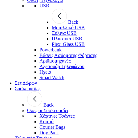
Όλα η Τεχνολογία
USB
Back
Μεταλλικά USB
Ξύλινα USB
Πλαστικά USB
Plexi Glass USB
Powerbank
Βάσεις Ασύρματης Φόρτισης
Αριθμομηχανές
Αξεσουάρ Τηλεφώνου
Ηχεία
Smart Watch
Σετ Δώρων
Συσκευασίες
Back
Όλες οι Συσκευασίες
Χάρτινες Τσάντες
Κουτιά
Courier Bags
Doy Pack