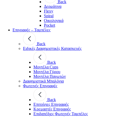
Back
Δερμάτινα
Flexy
Spiral
Οικολογικά
Pocket
Επιγραφές – Ταμπέλες
Back
Ειδικές Διαφημιστικές Κατασκευές
Back
Μοντέλα Cups
Μοντέλα Γύρου
Μοντέλα Παγωτών
Διαφημιστικά Μπαλόνια
Φωτεινές Επιγραφές
Back
Επιτοίχιες Επιγραφές
Κρεμαστές Επιγραφές
Επιδαπέδιες Φωτεινές Ταμπέλες