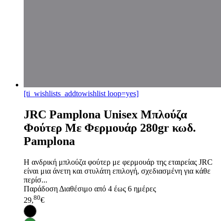
[ti_wishlists_addtowishlist loop=yes]
JRC Pamplona Unisex Μπλούζα
Φούτερ Με Φερμουάρ 280gr κωδ.
Pamplona
Η ανδρική μπλούζα φούτερ με φερμουάρ της εταιρείας JRC
είναι μια άνετη και στυλάτη επιλογή, σχεδιασμένη για κάθε
περίσ...
Παράδοση
Διαθέσιμο από 4 έως 6 ημέρες
80
29,
€