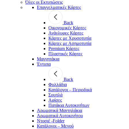
Όλες οι Εκτυπώσεις
Επαγγελματικές Κάρτες
Back
Οικονομικές Κάρτες
Ανάγλυφες Κάρτες
Κάρτες με Χρυσοτυπία
Κάρτες με Ασημοτυπία
Premium Κάρτες
Πλαστικές Κάρτες
Μαγνητάκια
Έντυπα
Back
Φυλλάδια
Κατάλογοι – Περιοδικά
Σουπλά
Αφίσες
Πατάκια Αυτοκινήτων
Αρωματικά Μαντηλάκια
Αρωματικά Αυτοκινήτου
Ντοσιέ -Folder
Κατάλογοι – Μενού