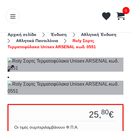
0
Αρχική σελίδα
Ένδυση
Αθλητική Ένδυση
Αθλητικά Παντελόνια
Roly Σορτς
Τερματοφύλακα Unisex ARSENAL κωδ. 0551
80
25,
€
Οι τιμές συμπεριλαμβάνουν Φ.Π.Α.