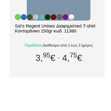
...
Sol’s Regent Unisex Διαφημιστικό T-shirt
[ti_wishlists_addtowishlist loop=yes]
Κοντομάνικο 150gr κωδ. 11380
Το Sol’s Regent, με κωδικό 11380, είναι το top σε
Παράδοση
Διαθέσιμο από 1 έως 3 ημέρες
πωλήσεις unisex διαφημιστικό T-shirt της
95
75
κατηγορίας του — ένας ιδανικό...
3,
€
4,
€
–