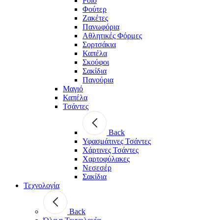
Polo
Φούτερ
Ζακέτες
Πανωφόρια
Αθλητικές Φόρμες
Σορτσάκια
Καπέλα
Σκούφοι
Σακίδια
Παγούρια
Μαγιό
Καπέλα
Τσάντες
Back
Υφασμάτινες Τσάντες
Χάρτινες Τσάντες
Χαρτοφύλακες
Νεσεσέρ
Σακίδια
Τεχνολογία
Back