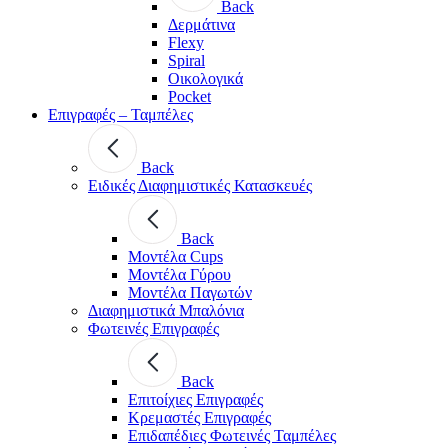
Back
Δερμάτινα
Flexy
Spiral
Οικολογικά
Pocket
Επιγραφές – Ταμπέλες
Back
Ειδικές Διαφημιστικές Κατασκευές
Back
Μοντέλα Cups
Μοντέλα Γύρου
Μοντέλα Παγωτών
Διαφημιστικά Μπαλόνια
Φωτεινές Επιγραφές
Back
Επιτοίχιες Επιγραφές
Κρεμαστές Επιγραφές
Επιδαπέδιες Φωτεινές Ταμπέλες