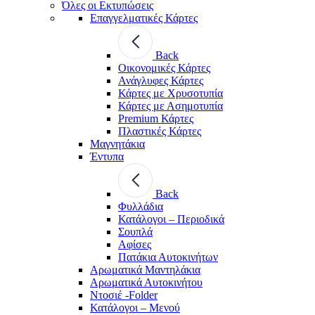
Όλες οι Εκτυπώσεις
Επαγγελματικές Κάρτες
Back
Οικονομικές Κάρτες
Ανάγλυφες Κάρτες
Κάρτες με Χρυσοτυπία
Κάρτες με Ασημοτυπία
Premium Κάρτες
Πλαστικές Κάρτες
Μαγνητάκια
Έντυπα
Back
Φυλλάδια
Κατάλογοι – Περιοδικά
Σουπλά
Αφίσες
Πατάκια Αυτοκινήτων
Αρωματικά Μαντηλάκια
Αρωματικά Αυτοκινήτου
Ντοσιέ -Folder
Κατάλογοι – Μενού