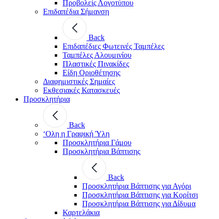
Προβολείς Λογοτύπου
Επιδαπέδια Σήμανση
Back
Επιδαπέδιες Φωτεινές Ταμπέλες
Ταμπέλες Αλουμινίου
Πλαστικές Πινακίδες
Είδη Οριοθέτησης
Διαφημιστικές Σημαίες
Εκθεσιακές Κατασκευές
Προσκλητήρια
Back
‘Ολη η Γραφική Ύλη
Προσκλητήρια Γάμου
Προσκλητήρια Βάπτισης
Back
Προσκλητήρια Βάπτισης για Αγόρι
Προσκλητήρια Βάπτισης για Κορίτσι
Προσκλητήρια Βάπτισης για Δίδυμα
Καρτελάκια