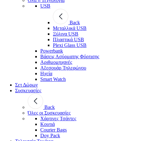
Όλα η Τεχνολογία
USB
Back
Μεταλλικά USB
Ξύλινα USB
Πλαστικά USB
Plexi Glass USB
Powerbank
Βάσεις Ασύρματης Φόρτισης
Αριθμομηχανές
Αξεσουάρ Τηλεφώνου
Ηχεία
Smart Watch
Σετ Δώρων
Συσκευασίες
Back
Όλες οι Συσκευασίες
Χάρτινες Τσάντες
Κουτιά
Courier Bags
Doy Pack