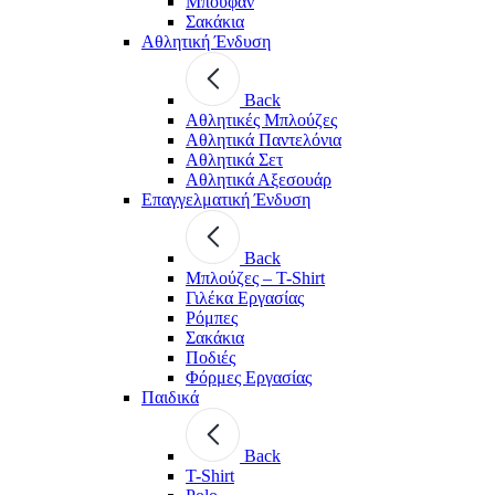
Μπουφάν
Σακάκια
Αθλητική Ένδυση
Back
Aθλητικές Μπλούζες
Αθλητικά Παντελόνια
Αθλητικά Σετ
Αθλητικά Αξεσουάρ
Επαγγελματική Ένδυση
Back
Μπλούζες – T-Shirt
Γιλέκα Εργασίας
Ρόμπες
Σακάκια
Ποδιές
Φόρμες Εργασίας
Παιδικά
Back
T-Shirt