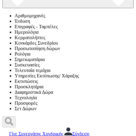
Αριθμομηχανές
Ένδυση
Επιγραφές - Ταμπέλες
Ημερολόγια
Κερματολήπτες
Κονκάρδες Συνεδρίου
Προσωποπίηση δώρων
Ρολόγια
Σημειωματάρια
Συσκευασίες
Τελευταία τεμάχια
Υπηρεσίες Εκτύπωσης/ Χάραξης
Εκτυπώσεις
Προσκλητήρια
Διαφημιστικά Δώρα
Τεχνολογία
Προσφορές
Σετ Δώρων
Γίνε Συνεργάτης Χονδρικής
Σύνδεση