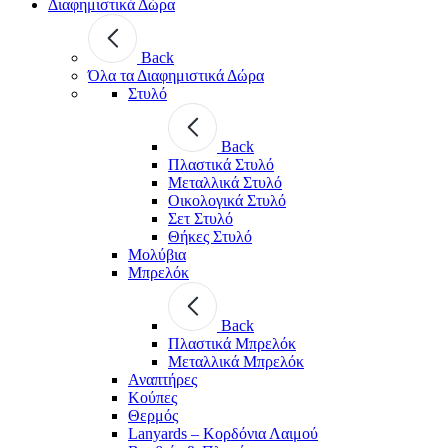
Διαφημιστικά Δώρα
Back
Όλα τα Διαφημιστικά Δώρα
Στυλό
Back
Πλαστικά Στυλό
Μεταλλικά Στυλό
Οικολογικά Στυλό
Σετ Στυλό
Θήκες Στυλό
Μολύβια
Μπρελόκ
Back
Πλαστικά Μπρελόκ
Μεταλλικά Μπρελόκ
Αναπτήρες
Κούπες
Θερμός
Lanyards – Kορδόνια Λαιμού