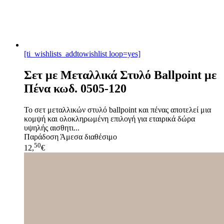
[ti_wishlists_addtowishlist loop=yes]
Σετ με Μεταλλικά Στυλό Ballpoint με
Πένα κωδ. 0505-120
Το σετ μεταλλικών στυλό ballpoint και πένας αποτελεί μια
κομψή και ολοκληρωμένη επιλογή για εταιρικά δώρα
υψηλής αισθητι...
Παράδοση
Άμεσα διαθέσιμο
50
12,
€