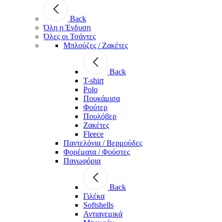
Back
Όλη η Ένδυση
Όλες οι Τσάντες
Μπλούζες / Ζακέτες
Back
T-shirt
Polo
Πουκάμισα
Φούτερ
Πουλόβερ
Ζακέτες
Fleece
Παντελόνια / Βερμούδες
Φορέματα / Φούστες
Πανωφόρια
Back
Γιλέκα
Softshells
Αντιανεμικά