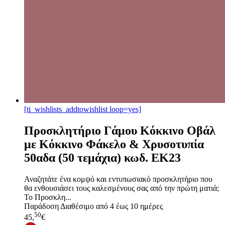
[ti_wishlists_addtowishlist loop=yes]
Προσκλητήριο Γάμου Κόκκινο Οβάλ
με Κόκκινο Φάκελο & Χρυσοτυπία
50αδα (50 τεμάχια) κωδ. EK23
Αναζητάτε ένα κομψό και εντυπωσιακό προσκλητήριο που
θα ενθουσιάσει τους καλεσμένους σας από την πρώτη ματιά;
Το Προσκλη...
Παράδοση
Διαθέσιμο από 4 έως 10 ημέρες
50
45,
€