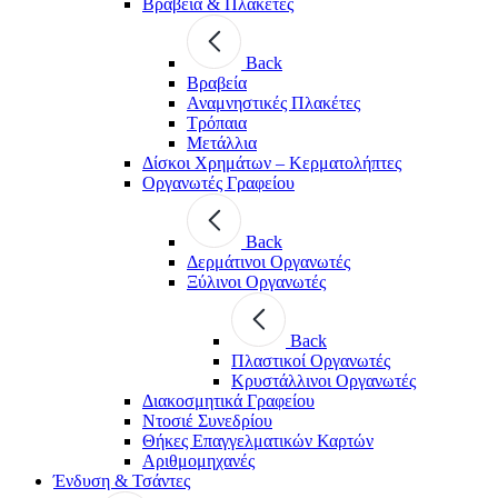
Βραβεία & Πλακέτες
Back
Βραβεία
Αναμνηστικές Πλακέτες
Τρόπαια
Μετάλλια
Δίσκοι Χρημάτων – Κερματολήπτες
Οργανωτές Γραφείου
Back
Δερμάτινοι Οργανωτές
Ξύλινοι Οργανωτές
Back
Πλαστικοί Οργανωτές
Κρυστάλλινοι Οργανωτές
Διακοσμητικά Γραφείου
Ντοσιέ Συνεδρίου
Θήκες Επαγγελματικών Καρτών
Αριθμομηχανές
Ένδυση & Τσάντες