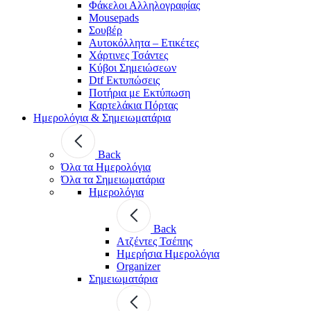
Φάκελοι Αλληλογραφίας
Mousepads
Σουβέρ
Αυτοκόλλητα – Ετικέτες
Χάρτινες Τσάντες
Κύβοι Σημειώσεων
Dtf Εκτυπώσεις
Ποτήρια με Εκτύπωση
Καρτελάκια Πόρτας
Ημερολόγια & Σημειωματάρια
Back
Όλα τα Ημερολόγια
Όλα τα Σημειωματάρια
Ημερολόγια
Back
Ατζέντες Τσέπης
Ημερήσια Ημερολόγια
Organizer
Σημειωματάρια