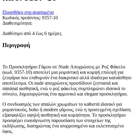
Προσθήκη στα αγαπημένα
Κωδικός προϊόντος:
9357-10
Διαθεσιμότητα:
Διαθέσιμο από 4 έως 6 ημέρες
Περιγραφή
Το Προσκλητήριο Γάμου σε Nude Αποχρώσεις με Ροζ Φάκελο
(κωδ. 9357-10) αποτελεί μια ρομαντική και κομψή επιλογή για
ζευγάρια που επιθυμούν ένα διακριτικό αλλά ιδιαίτερα καλαίσθητο
αποτέλεσμα. Οι nude αποχρώσεις προσδίδουν ζεστασιά και
minimal αισθητική, ενώ ο ροζ φάκελος συμπληρώνει ιδανικά το
σύνολο, δημιουργώντας ένα αρμονικό και elegant προσκλητήριο.
Ο συνδυασμός των απαλών χρωμάτων το καθιστά ιδανικό για
ρομαντικούς, boho ή modern γάμους, ενώ η προσεγμένη σχεδίαση
εξασφαλίζει υψηλή αισθητική και κομψότητα. Το προσκλητήριο
προσφέρει ευανάγνωστη παρουσίαση των στοιχείων της
εκδήλωσης, διατηρώντας ένα ισορροπημένο και εκλεπτυσμένο
ύφος.