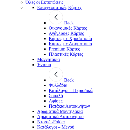
Όλες οι Εκτυπώσεις
Επαγγελματικές Κάρτες
Back
Οικονομικές Κάρτες
Ανάγλυφες Κάρτες
Κάρτες με Χρυσοτυπία
Κάρτες με Ασημοτυπία
Premium Κάρτες
Πλαστικές Κάρτες
Μαγνητάκια
Έντυπα
Back
Φυλλάδια
Κατάλογοι – Περιοδικά
Σουπλά
Αφίσες
Πατάκια Αυτοκινήτων
Αρωματικά Μαντηλάκια
Αρωματικά Αυτοκινήτου
Ντοσιέ -Folder
Κατάλογοι – Μενού