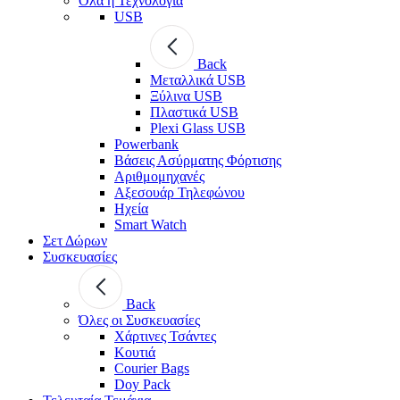
Όλα η Τεχνολογία
USB
Back
Μεταλλικά USB
Ξύλινα USB
Πλαστικά USB
Plexi Glass USB
Powerbank
Βάσεις Ασύρματης Φόρτισης
Αριθμομηχανές
Αξεσουάρ Τηλεφώνου
Ηχεία
Smart Watch
Σετ Δώρων
Συσκευασίες
Back
Όλες οι Συσκευασίες
Χάρτινες Τσάντες
Κουτιά
Courier Bags
Doy Pack