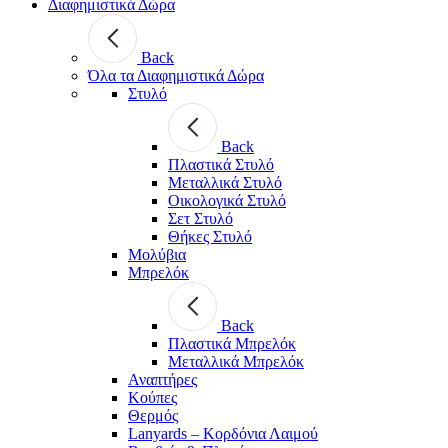
Διαφημιστικά Δώρα
Back
Όλα τα Διαφημιστικά Δώρα
Στυλό
Back
Πλαστικά Στυλό
Μεταλλικά Στυλό
Οικολογικά Στυλό
Σετ Στυλό
Θήκες Στυλό
Μολύβια
Μπρελόκ
Back
Πλαστικά Μπρελόκ
Μεταλλικά Μπρελόκ
Αναπτήρες
Κούπες
Θερμός
Lanyards – Kορδόνια Λαιμού