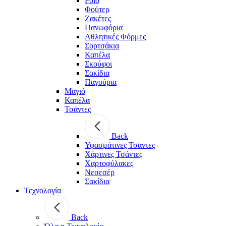
Polo
Φούτερ
Ζακέτες
Πανωφόρια
Αθλητικές Φόρμες
Σορτσάκια
Καπέλα
Σκούφοι
Σακίδια
Παγούρια
Μαγιό
Καπέλα
Τσάντες
Back
Υφασμάτινες Τσάντες
Χάρτινες Τσάντες
Χαρτοφύλακες
Νεσεσέρ
Σακίδια
Τεχνολογία
Back