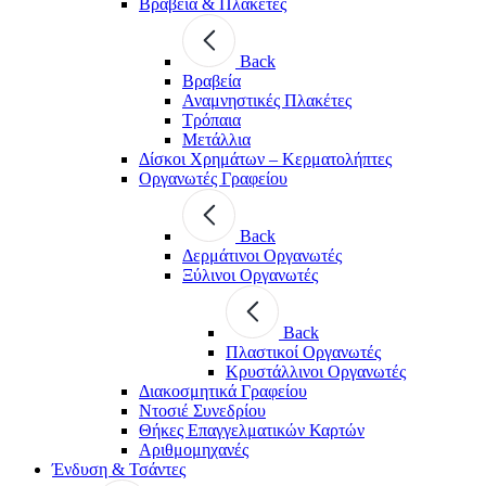
Βραβεία & Πλακέτες
Back
Βραβεία
Αναμνηστικές Πλακέτες
Τρόπαια
Μετάλλια
Δίσκοι Χρημάτων – Κερματολήπτες
Οργανωτές Γραφείου
Back
Δερμάτινοι Οργανωτές
Ξύλινοι Οργανωτές
Back
Πλαστικοί Οργανωτές
Κρυστάλλινοι Οργανωτές
Διακοσμητικά Γραφείου
Ντοσιέ Συνεδρίου
Θήκες Επαγγελματικών Καρτών
Αριθμομηχανές
Ένδυση & Τσάντες