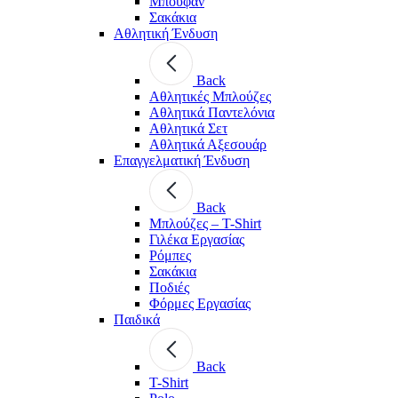
Μπουφάν
Σακάκια
Αθλητική Ένδυση
Back
Aθλητικές Μπλούζες
Αθλητικά Παντελόνια
Αθλητικά Σετ
Αθλητικά Αξεσουάρ
Επαγγελματική Ένδυση
Back
Μπλούζες – T-Shirt
Γιλέκα Εργασίας
Ρόμπες
Σακάκια
Ποδιές
Φόρμες Εργασίας
Παιδικά
Back
T-Shirt