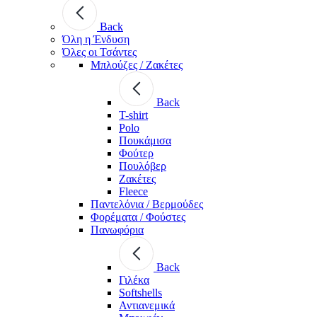
Back
Όλη η Ένδυση
Όλες οι Τσάντες
Μπλούζες / Ζακέτες
Back
T-shirt
Polo
Πουκάμισα
Φούτερ
Πουλόβερ
Ζακέτες
Fleece
Παντελόνια / Βερμούδες
Φορέματα / Φούστες
Πανωφόρια
Back
Γιλέκα
Softshells
Αντιανεμικά