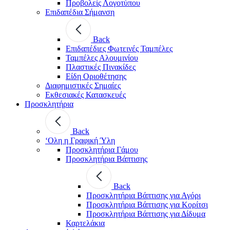
Προβολείς Λογοτύπου
Επιδαπέδια Σήμανση
Back
Επιδαπέδιες Φωτεινές Ταμπέλες
Ταμπέλες Αλουμινίου
Πλαστικές Πινακίδες
Είδη Οριοθέτησης
Διαφημιστικές Σημαίες
Εκθεσιακές Κατασκευές
Προσκλητήρια
Back
‘Ολη η Γραφική Ύλη
Προσκλητήρια Γάμου
Προσκλητήρια Βάπτισης
Back
Προσκλητήρια Βάπτισης για Αγόρι
Προσκλητήρια Βάπτισης για Κορίτσι
Προσκλητήρια Βάπτισης για Δίδυμα
Καρτελάκια