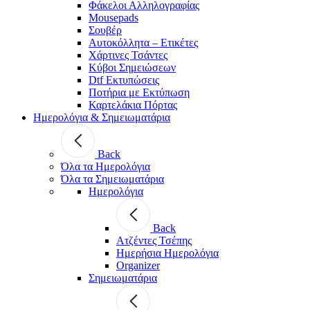
Φάκελοι Αλληλογραφίας
Mousepads
Σουβέρ
Αυτοκόλλητα – Ετικέτες
Χάρτινες Τσάντες
Κύβοι Σημειώσεων
Dtf Εκτυπώσεις
Ποτήρια με Εκτύπωση
Καρτελάκια Πόρτας
Ημερολόγια & Σημειωματάρια
Back
Όλα τα Ημερολόγια
Όλα τα Σημειωματάρια
Ημερολόγια
Back
Ατζέντες Τσέπης
Ημερήσια Ημερολόγια
Organizer
Σημειωματάρια