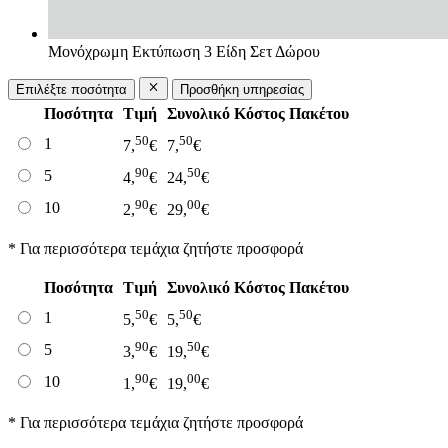
Μονόχρωμη Εκτύπωση 3 Είδη Σετ Δώρου
Επιλέξτε ποσότητα
Προσθήκη υπηρεσίας
Ποσότητα
Τιμή
Συνολικό Κόστος Πακέτου
50
50
1
7,
€
7,
€
90
50
5
4,
€
24,
€
90
00
10
2,
€
29,
€
* Για περισσότερα τεμάχια ζητήστε προσφορά
Ποσότητα
Τιμή
Συνολικό Κόστος Πακέτου
50
50
1
5,
€
5,
€
90
50
5
3,
€
19,
€
90
00
10
1,
€
19,
€
* Για περισσότερα τεμάχια ζητήστε προσφορά