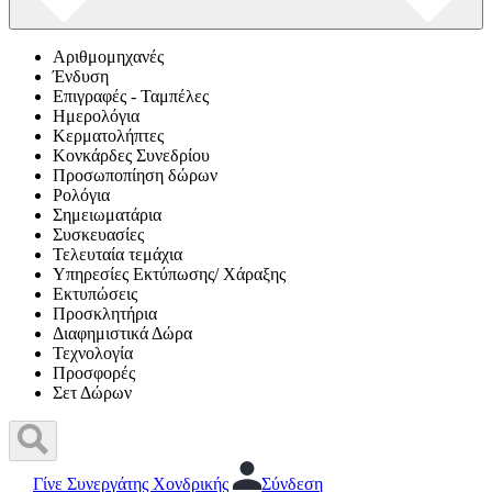
Αριθμομηχανές
Ένδυση
Επιγραφές - Ταμπέλες
Ημερολόγια
Κερματολήπτες
Κονκάρδες Συνεδρίου
Προσωποπίηση δώρων
Ρολόγια
Σημειωματάρια
Συσκευασίες
Τελευταία τεμάχια
Υπηρεσίες Εκτύπωσης/ Χάραξης
Εκτυπώσεις
Προσκλητήρια
Διαφημιστικά Δώρα
Τεχνολογία
Προσφορές
Σετ Δώρων
Γίνε Συνεργάτης Χονδρικής
Σύνδεση