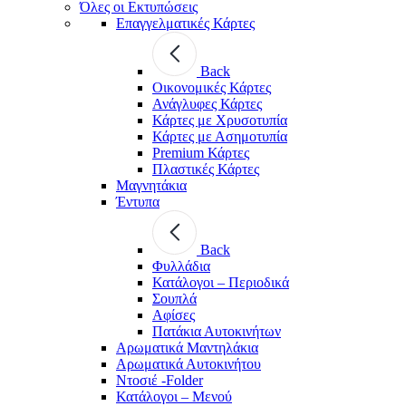
Όλες οι Εκτυπώσεις
Επαγγελματικές Κάρτες
Back
Οικονομικές Κάρτες
Ανάγλυφες Κάρτες
Κάρτες με Χρυσοτυπία
Κάρτες με Ασημοτυπία
Premium Κάρτες
Πλαστικές Κάρτες
Μαγνητάκια
Έντυπα
Back
Φυλλάδια
Κατάλογοι – Περιοδικά
Σουπλά
Αφίσες
Πατάκια Αυτοκινήτων
Αρωματικά Μαντηλάκια
Αρωματικά Αυτοκινήτου
Ντοσιέ -Folder
Κατάλογοι – Μενού