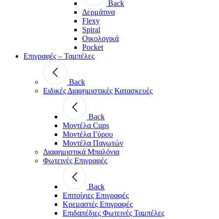
Back
Δερμάτινα
Flexy
Spiral
Οικολογικά
Pocket
Επιγραφές – Ταμπέλες
Back
Ειδικές Διαφημιστικές Κατασκευές
Back
Μοντέλα Cups
Μοντέλα Γύρου
Μοντέλα Παγωτών
Διαφημιστικά Μπαλόνια
Φωτεινές Επιγραφές
Back
Επιτοίχιες Επιγραφές
Κρεμαστές Επιγραφές
Επιδαπέδιες Φωτεινές Ταμπέλες