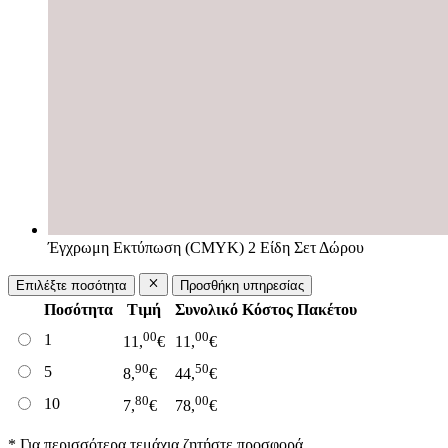
Έγχρωμη Εκτύπωση (CMYK) 2 Είδη Σετ Δώρου
Επιλέξτε ποσότητα
Προσθήκη υπηρεσίας
Ποσότητα
Τιμή
Συνολικό Κόστος Πακέτου
00
00
1
11,
€
11,
€
90
50
5
8,
€
44,
€
80
00
10
7,
€
78,
€
* Για περισσότερα τεμάχια ζητήστε προσφορά