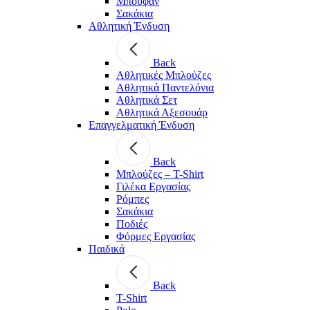
Μπουφάν
Σακάκια
Αθλητική Ένδυση
Back
Aθλητικές Μπλούζες
Αθλητικά Παντελόνια
Αθλητικά Σετ
Αθλητικά Αξεσουάρ
Επαγγελματική Ένδυση
Back
Μπλούζες – T-Shirt
Γιλέκα Εργασίας
Ρόμπες
Σακάκια
Ποδιές
Φόρμες Εργασίας
Παιδικά
Back
T-Shirt