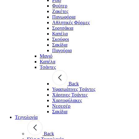
Polo
Φούτερ
Ζακέτες
Πανωφόρια
Αθλητικές Φόρμες
Σορτσάκια
Καπέλα
Σκούφοι
Σακίδια
Παγούρια
Μαγιό
Καπέλα
Τσάντες
Back
Υφασμάτινες Τσάντες
Χάρτινες Τσάντες
Χαρτοφύλακες
Νεσεσέρ
Σακίδια
Τεχνολογία
Back