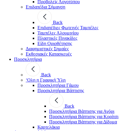
Προβολείς Λογοτύπου
Επιδαπέδια Σήμανση
Back
Επιδαπέδιες Φωτεινές Ταμπέλες
Ταμπέλες Αλουμινίου
Πλαστικές Πινακίδες
Είδη Οριοθέτησης
Διαφημιστικές Σημαίες
Εκθεσιακές Κατασκευές
Προσκλητήρια
Back
‘Ολη η Γραφική Ύλη
Προσκλητήρια Γάμου
Προσκλητήρια Βάπτισης
Back
Προσκλητήρια Βάπτισης για Αγόρι
Προσκλητήρια Βάπτισης για Κορίτσι
Προσκλητήρια Βάπτισης για Δίδυμα
Καρτελάκια