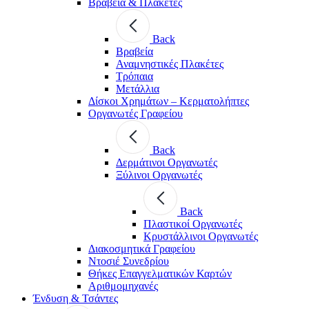
Βραβεία & Πλακέτες
Back
Βραβεία
Αναμνηστικές Πλακέτες
Τρόπαια
Μετάλλια
Δίσκοι Χρημάτων – Κερματολήπτες
Οργανωτές Γραφείου
Back
Δερμάτινοι Οργανωτές
Ξύλινοι Οργανωτές
Back
Πλαστικοί Οργανωτές
Κρυστάλλινοι Οργανωτές
Διακοσμητικά Γραφείου
Ντοσιέ Συνεδρίου
Θήκες Επαγγελματικών Καρτών
Αριθμομηχανές
Ένδυση & Τσάντες