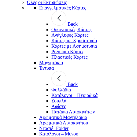
Όλες οι Εκτυπώσεις
Επαγγελματικές Κάρτες
Back
Οικονομικές Κάρτες
Ανάγλυφες Κάρτες
Κάρτες με Χρυσοτυπία
Κάρτες με Ασημοτυπία
Premium Κάρτες
Πλαστικές Κάρτες
Μαγνητάκια
Έντυπα
Back
Φυλλάδια
Κατάλογοι – Περιοδικά
Σουπλά
Αφίσες
Πατάκια Αυτοκινήτων
Αρωματικά Μαντηλάκια
Αρωματικά Αυτοκινήτου
Ντοσιέ -Folder
Κατάλογοι – Μενού