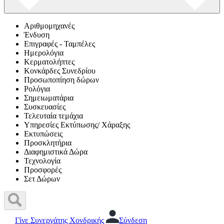
Αριθμομηχανές
Ένδυση
Επιγραφές - Ταμπέλες
Ημερολόγια
Κερματολήπτες
Κονκάρδες Συνεδρίου
Προσωποπίηση δώρων
Ρολόγια
Σημειωματάρια
Συσκευασίες
Τελευταία τεμάχια
Υπηρεσίες Εκτύπωσης/ Χάραξης
Εκτυπώσεις
Προσκλητήρια
Διαφημιστικά Δώρα
Τεχνολογία
Προσφορές
Σετ Δώρων
Γίνε Συνεργάτης Χονδρικής
Σύνδεση