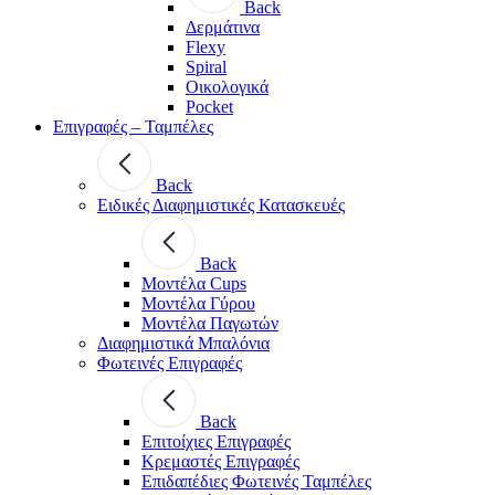
Back
Δερμάτινα
Flexy
Spiral
Οικολογικά
Pocket
Επιγραφές – Ταμπέλες
Back
Ειδικές Διαφημιστικές Κατασκευές
Back
Μοντέλα Cups
Μοντέλα Γύρου
Μοντέλα Παγωτών
Διαφημιστικά Μπαλόνια
Φωτεινές Επιγραφές
Back
Επιτοίχιες Επιγραφές
Κρεμαστές Επιγραφές
Επιδαπέδιες Φωτεινές Ταμπέλες