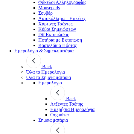
Φάκελοι Αλληλογραφίας
Mousepads
Σουβέρ
Αυτοκόλλητα – Ετικέτες
Χάρτινες Τσάντες
Κύβοι Σημειώσεων
Dtf Εκτυπώσεις
Ποτήρια με Εκτύπωση
Καρτελάκια Πόρτας
Ημερολόγια & Σημειωματάρια
Back
Όλα τα Ημερολόγια
Όλα τα Σημειωματάρια
Ημερολόγια
Back
Ατζέντες Τσέπης
Ημερήσια Ημερολόγια
Organizer
Σημειωματάρια