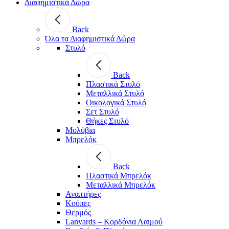
Διαφημιστικά Δώρα
Back
Όλα τα Διαφημιστικά Δώρα
Στυλό
Back
Πλαστικά Στυλό
Μεταλλικά Στυλό
Οικολογικά Στυλό
Σετ Στυλό
Θήκες Στυλό
Μολύβια
Μπρελόκ
Back
Πλαστικά Μπρελόκ
Μεταλλικά Μπρελόκ
Αναπτήρες
Κούπες
Θερμός
Lanyards – Kορδόνια Λαιμού