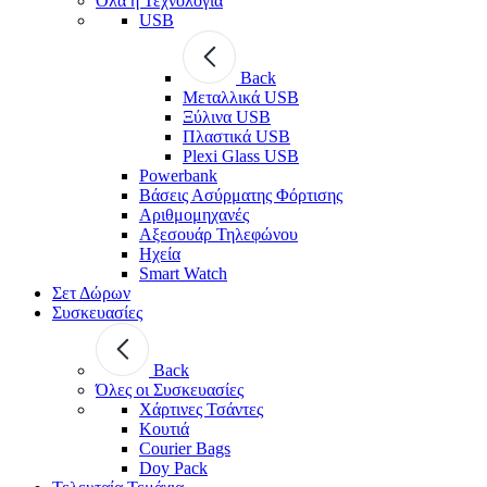
Όλα η Τεχνολογία
USB
Back
Μεταλλικά USB
Ξύλινα USB
Πλαστικά USB
Plexi Glass USB
Powerbank
Βάσεις Ασύρματης Φόρτισης
Αριθμομηχανές
Αξεσουάρ Τηλεφώνου
Ηχεία
Smart Watch
Σετ Δώρων
Συσκευασίες
Back
Όλες οι Συσκευασίες
Χάρτινες Τσάντες
Κουτιά
Courier Bags
Doy Pack