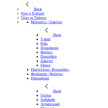
Back
Όλη η Ένδυση
Όλες οι Τσάντες
Μπλούζες / Ζακέτες
Back
T-shirt
Polo
Πουκάμισα
Φούτερ
Πουλόβερ
Ζακέτες
Fleece
Παντελόνια / Βερμούδες
Φορέματα / Φούστες
Πανωφόρια
Back
Γιλέκα
Softshells
Αντιανεμικά