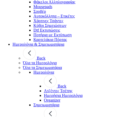
Φάκελοι Αλληλογραφίας
Mousepads
Σουβέρ
Αυτοκόλλητα – Ετικέτες
Χάρτινες Τσάντες
Κύβοι Σημειώσεων
Dtf Εκτυπώσεις
Ποτήρια με Εκτύπωση
Καρτελάκια Πόρτας
Ημερολόγια & Σημειωματάρια
Back
Όλα τα Ημερολόγια
Όλα τα Σημειωματάρια
Ημερολόγια
Back
Ατζέντες Τσέπης
Ημερήσια Ημερολόγια
Organizer
Σημειωματάρια