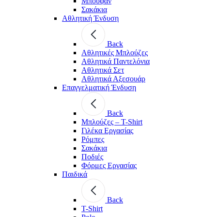
Μπουφάν
Σακάκια
Αθλητική Ένδυση
Back
Aθλητικές Μπλούζες
Αθλητικά Παντελόνια
Αθλητικά Σετ
Αθλητικά Αξεσουάρ
Επαγγελματική Ένδυση
Back
Μπλούζες – T-Shirt
Γιλέκα Εργασίας
Ρόμπες
Σακάκια
Ποδιές
Φόρμες Εργασίας
Παιδικά
Back
T-Shirt