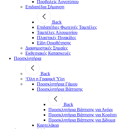
Προβολείς Λογοτύπου
Επιδαπέδια Σήμανση
Back
Επιδαπέδιες Φωτεινές Ταμπέλες
Ταμπέλες Αλουμινίου
Πλαστικές Πινακίδες
Είδη Οριοθέτησης
Διαφημιστικές Σημαίες
Εκθεσιακές Κατασκευές
Προσκλητήρια
Back
‘Ολη η Γραφική Ύλη
Προσκλητήρια Γάμου
Προσκλητήρια Βάπτισης
Back
Προσκλητήρια Βάπτισης για Αγόρι
Προσκλητήρια Βάπτισης για Κορίτσι
Προσκλητήρια Βάπτισης για Δίδυμα
Καρτελάκια