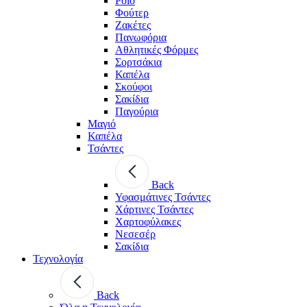
Polo
Φούτερ
Ζακέτες
Πανωφόρια
Αθλητικές Φόρμες
Σορτσάκια
Καπέλα
Σκούφοι
Σακίδια
Παγούρια
Μαγιό
Καπέλα
Τσάντες
Back
Υφασμάτινες Τσάντες
Χάρτινες Τσάντες
Χαρτοφύλακες
Νεσεσέρ
Σακίδια
Τεχνολογία
Back