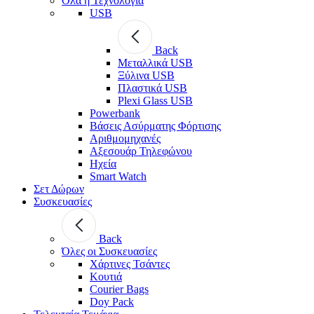
Όλα η Τεχνολογία
USB
Back
Μεταλλικά USB
Ξύλινα USB
Πλαστικά USB
Plexi Glass USB
Powerbank
Βάσεις Ασύρματης Φόρτισης
Αριθμομηχανές
Αξεσουάρ Τηλεφώνου
Ηχεία
Smart Watch
Σετ Δώρων
Συσκευασίες
Back
Όλες οι Συσκευασίες
Χάρτινες Τσάντες
Κουτιά
Courier Bags
Doy Pack