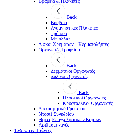
Βραβεία & Πλακέτες
Back
Βραβεία
Αναμνηστικές Πλακέτες
Τρόπαια
Μετάλλια
Δίσκοι Χρημάτων – Κερματολήπτες
Οργανωτές Γραφείου
Back
Δερμάτινοι Οργανωτές
Ξύλινοι Οργανωτές
Back
Πλαστικοί Οργανωτές
Κρυστάλλινοι Οργανωτές
Διακοσμητικά Γραφείου
Ντοσιέ Συνεδρίου
Θήκες Επαγγελματικών Καρτών
Αριθμομηχανές
Ένδυση & Τσάντες