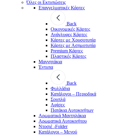
Όλες οι Εκτυπώσεις
Επαγγελματικές Κάρτες
Back
Οικονομικές Κάρτες
Ανάγλυφες Κάρτες
Κάρτες με Χρυσοτυπία
Κάρτες με Ασημοτυπία
Premium Κάρτες
Πλαστικές Κάρτες
Μαγνητάκια
Έντυπα
Back
Φυλλάδια
Κατάλογοι – Περιοδικά
Σουπλά
Αφίσες
Πατάκια Αυτοκινήτων
Αρωματικά Μαντηλάκια
Αρωματικά Αυτοκινήτου
Ντοσιέ -Folder
Κατάλογοι – Μενού