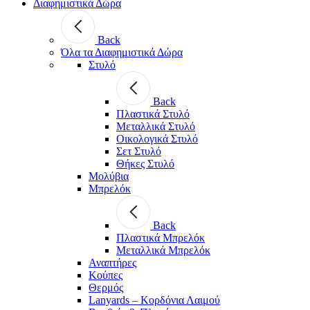
Διαφημιστικά Δώρα
Back
Όλα τα Διαφημιστικά Δώρα
Στυλό
Back
Πλαστικά Στυλό
Μεταλλικά Στυλό
Οικολογικά Στυλό
Σετ Στυλό
Θήκες Στυλό
Μολύβια
Μπρελόκ
Back
Πλαστικά Μπρελόκ
Μεταλλικά Μπρελόκ
Αναπτήρες
Κούπες
Θερμός
Lanyards – Kορδόνια Λαιμού