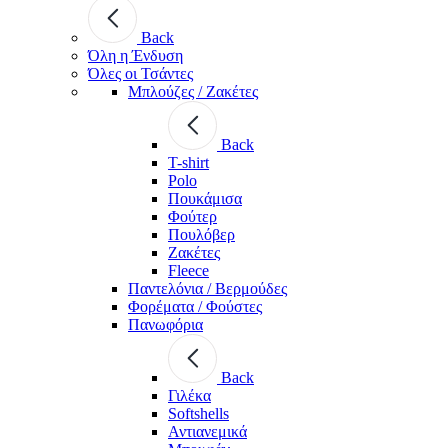
Back
Όλη η Ένδυση
Όλες οι Τσάντες
Μπλούζες / Ζακέτες
Back
T-shirt
Polo
Πουκάμισα
Φούτερ
Πουλόβερ
Ζακέτες
Fleece
Παντελόνια / Βερμούδες
Φορέματα / Φούστες
Πανωφόρια
Back
Γιλέκα
Softshells
Αντιανεμικά