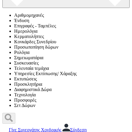
Αριθμομηχανές
Ένδυση
Επιγραφές - Ταμπέλες
Ημερολόγια
Κερματολήπτες
Κονκάρδες Συνεδρίου
Προσωποπίηση δώρων
Ρολόγια
Σημειωματάρια
Συσκευασίες
Τελευταία τεμάχια
Υπηρεσίες Εκτύπωσης/ Χάραξης
Εκτυπώσεις
Προσκλητήρια
Διαφημιστικά Δώρα
Τεχνολογία
Προσφορές
Σετ Δώρων
Γίνε Συνεργάτης Χονδρικής
Σύνδεση