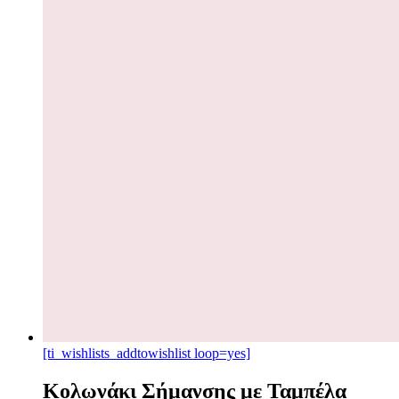
[ti_wishlists_addtowishlist loop=yes]
Κολωνάκι Σήμανσης με Ταμπέλα