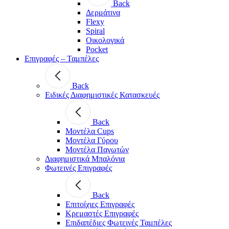
Back
Δερμάτινα
Flexy
Spiral
Οικολογικά
Pocket
Επιγραφές – Ταμπέλες
Back
Ειδικές Διαφημιστικές Κατασκευές
Back
Μοντέλα Cups
Μοντέλα Γύρου
Μοντέλα Παγωτών
Διαφημιστικά Μπαλόνια
Φωτεινές Επιγραφές
Back
Επιτοίχιες Επιγραφές
Κρεμαστές Επιγραφές
Επιδαπέδιες Φωτεινές Ταμπέλες