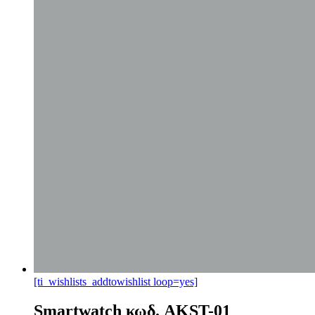
[ti_wishlists_addtowishlist loop=yes]
Smartwatch κωδ. AKST-01