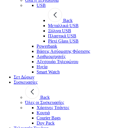
Όλα η Τεχνολογία
USB
Back
Μεταλλικά USB
Ξύλινα USB
Πλαστικά USB
Plexi Glass USB
Powerbank
Βάσεις Ασύρματης Φόρτισης
Αριθμομηχανές
Αξεσουάρ Τηλεφώνου
Ηχεία
Smart Watch
Σετ Δώρων
Συσκευασίες
Back
Όλες οι Συσκευασίες
Χάρτινες Τσάντες
Κουτιά
Courier Bags
Doy Pack