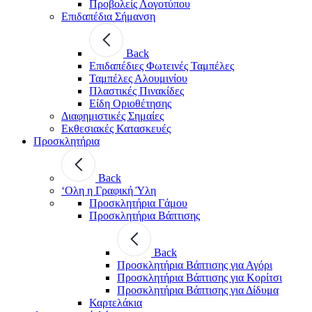
Προβολείς Λογοτύπου
Επιδαπέδια Σήμανση
Back
Επιδαπέδιες Φωτεινές Ταμπέλες
Ταμπέλες Αλουμινίου
Πλαστικές Πινακίδες
Είδη Οριοθέτησης
Διαφημιστικές Σημαίες
Εκθεσιακές Κατασκευές
Προσκλητήρια
Back
‘Ολη η Γραφική Ύλη
Προσκλητήρια Γάμου
Προσκλητήρια Βάπτισης
Back
Προσκλητήρια Βάπτισης για Αγόρι
Προσκλητήρια Βάπτισης για Κορίτσι
Προσκλητήρια Βάπτισης για Δίδυμα
Καρτελάκια