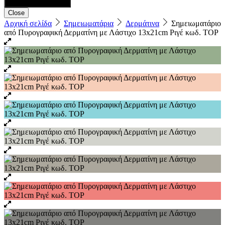
Close
Αρχική σελίδα
Σημειωματάρια
Δερμάτινα
Σημειωματάριο
από Πυρογραφική Δερματίνη με Λάστιχο 13x21cm Ριγέ κωδ. TOP