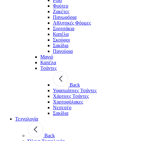
Polo
Φούτερ
Ζακέτες
Πανωφόρια
Αθλητικές Φόρμες
Σορτσάκια
Καπέλα
Σκούφοι
Σακίδια
Παγούρια
Μαγιό
Καπέλα
Τσάντες
Back
Υφασμάτινες Τσάντες
Χάρτινες Τσάντες
Χαρτοφύλακες
Νεσεσέρ
Σακίδια
Τεχνολογία
Back