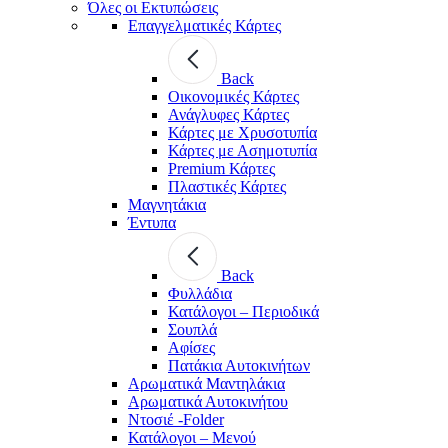
Όλες οι Εκτυπώσεις
Επαγγελματικές Κάρτες
Back
Οικονομικές Κάρτες
Ανάγλυφες Κάρτες
Κάρτες με Χρυσοτυπία
Κάρτες με Ασημοτυπία
Premium Κάρτες
Πλαστικές Κάρτες
Μαγνητάκια
Έντυπα
Back
Φυλλάδια
Κατάλογοι – Περιοδικά
Σουπλά
Αφίσες
Πατάκια Αυτοκινήτων
Αρωματικά Μαντηλάκια
Αρωματικά Αυτοκινήτου
Ντοσιέ -Folder
Κατάλογοι – Μενού