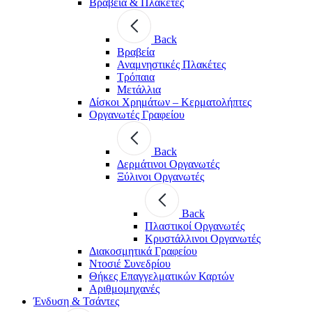
Βραβεία & Πλακέτες
Back
Βραβεία
Αναμνηστικές Πλακέτες
Τρόπαια
Μετάλλια
Δίσκοι Χρημάτων – Κερματολήπτες
Οργανωτές Γραφείου
Back
Δερμάτινοι Οργανωτές
Ξύλινοι Οργανωτές
Back
Πλαστικοί Οργανωτές
Κρυστάλλινοι Οργανωτές
Διακοσμητικά Γραφείου
Ντοσιέ Συνεδρίου
Θήκες Επαγγελματικών Καρτών
Αριθμομηχανές
Ένδυση & Τσάντες