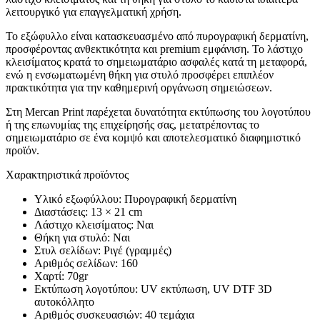
λειτουργικό για επαγγελματική χρήση.
Το εξώφυλλο είναι κατασκευασμένο από πυρογραφική δερματίνη,
προσφέροντας ανθεκτικότητα και premium εμφάνιση. Το λάστιχο
κλεισίματος κρατά το σημειωματάριο ασφαλές κατά τη μεταφορά,
ενώ η ενσωματωμένη θήκη για στυλό προσφέρει επιπλέον
πρακτικότητα για την καθημερινή οργάνωση σημειώσεων.
Στη Mercan Print παρέχεται δυνατότητα εκτύπωσης του λογοτύπου
ή της επωνυμίας της επιχείρησής σας, μετατρέποντας το
σημειωματάριο σε ένα κομψό και αποτελεσματικό διαφημιστικό
προϊόν.
Χαρακτηριστικά προϊόντος
Υλικό εξωφύλλου: Πυρογραφική δερματίνη
Διαστάσεις: 13 × 21 cm
Λάστιχο κλεισίματος: Ναι
Θήκη για στυλό: Ναι
Στυλ σελίδων: Ριγέ (γραμμές)
Αριθμός σελίδων: 160
Χαρτί: 70gr
Εκτύπωση λογοτύπου: UV εκτύπωση, UV DTF 3D
αυτοκόλλητο
Αριθμός συσκευασιών: 40 τεμάχια