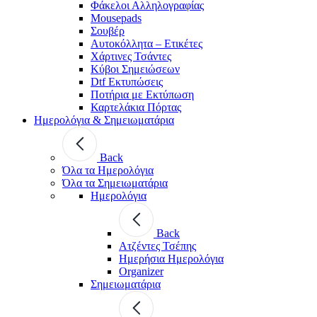
Φάκελοι Αλληλογραφίας
Mousepads
Σουβέρ
Αυτοκόλλητα – Ετικέτες
Χάρτινες Τσάντες
Κύβοι Σημειώσεων
Dtf Εκτυπώσεις
Ποτήρια με Εκτύπωση
Καρτελάκια Πόρτας
Ημερολόγια & Σημειωματάρια
Back
Όλα τα Ημερολόγια
Όλα τα Σημειωματάρια
Ημερολόγια
Back
Ατζέντες Τσέπης
Ημερήσια Ημερολόγια
Organizer
Σημειωματάρια