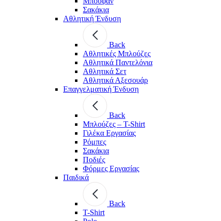
Μπουφάν
Σακάκια
Αθλητική Ένδυση
Back
Aθλητικές Μπλούζες
Αθλητικά Παντελόνια
Αθλητικά Σετ
Αθλητικά Αξεσουάρ
Επαγγελματική Ένδυση
Back
Μπλούζες – T-Shirt
Γιλέκα Εργασίας
Ρόμπες
Σακάκια
Ποδιές
Φόρμες Εργασίας
Παιδικά
Back
T-Shirt