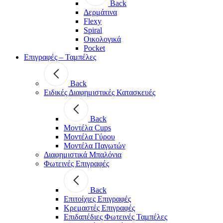
Back
Δερμάτινα
Flexy
Spiral
Οικολογικά
Pocket
Επιγραφές – Ταμπέλες
Back
Ειδικές Διαφημιστικές Κατασκευές
Back
Μοντέλα Cups
Μοντέλα Γύρου
Μοντέλα Παγωτών
Διαφημιστικά Μπαλόνια
Φωτεινές Επιγραφές
Back
Επιτοίχιες Επιγραφές
Κρεμαστές Επιγραφές
Επιδαπέδιες Φωτεινές Ταμπέλες