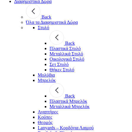
Διαφημιστικά Δώρα
Back
Όλα τα Διαφημιστικά Δώρα
Στυλό
Back
Πλαστικά Στυλό
Μεταλλικά Στυλό
Οικολογικά Στυλό
Σετ Στυλό
Θήκες Στυλό
Μολύβια
Μπρελόκ
Back
Πλαστικά Μπρελόκ
Μεταλλικά Μπρελόκ
Αναπτήρες
Κούπες
Θερμός
Lanyards – Kορδόνια Λαιμού