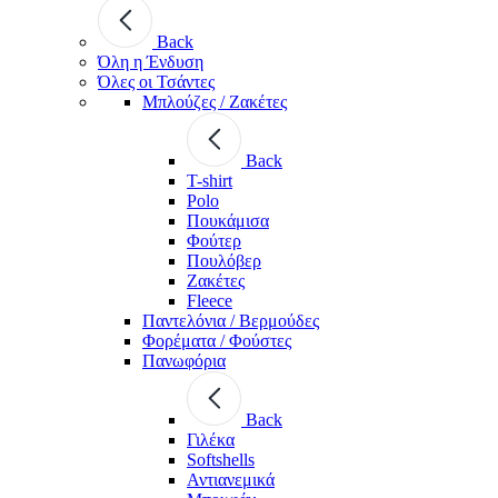
Back
Όλη η Ένδυση
Όλες οι Τσάντες
Μπλούζες / Ζακέτες
Back
T-shirt
Polo
Πουκάμισα
Φούτερ
Πουλόβερ
Ζακέτες
Fleece
Παντελόνια / Βερμούδες
Φορέματα / Φούστες
Πανωφόρια
Back
Γιλέκα
Softshells
Αντιανεμικά