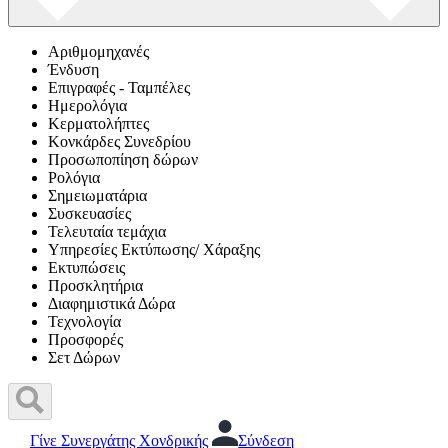
Αριθμομηχανές
Ένδυση
Επιγραφές - Ταμπέλες
Ημερολόγια
Κερματολήπτες
Κονκάρδες Συνεδρίου
Προσωποπίηση δώρων
Ρολόγια
Σημειωματάρια
Συσκευασίες
Τελευταία τεμάχια
Υπηρεσίες Εκτύπωσης/ Χάραξης
Εκτυπώσεις
Προσκλητήρια
Διαφημιστικά Δώρα
Τεχνολογία
Προσφορές
Σετ Δώρων
Γίνε Συνεργάτης Χονδρικής
Σύνδεση