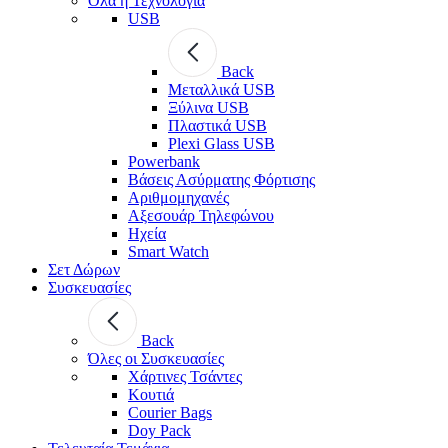
Όλα η Τεχνολογία
USB
Back
Μεταλλικά USB
Ξύλινα USB
Πλαστικά USB
Plexi Glass USB
Powerbank
Βάσεις Ασύρματης Φόρτισης
Αριθμομηχανές
Αξεσουάρ Τηλεφώνου
Ηχεία
Smart Watch
Σετ Δώρων
Συσκευασίες
Back
Όλες οι Συσκευασίες
Χάρτινες Τσάντες
Κουτιά
Courier Bags
Doy Pack