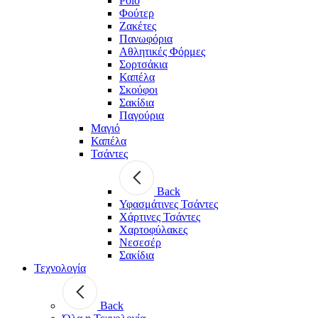
Polo
Φούτερ
Ζακέτες
Πανωφόρια
Αθλητικές Φόρμες
Σορτσάκια
Καπέλα
Σκούφοι
Σακίδια
Παγούρια
Μαγιό
Καπέλα
Τσάντες
Back
Υφασμάτινες Τσάντες
Χάρτινες Τσάντες
Χαρτοφύλακες
Νεσεσέρ
Σακίδια
Τεχνολογία
Back