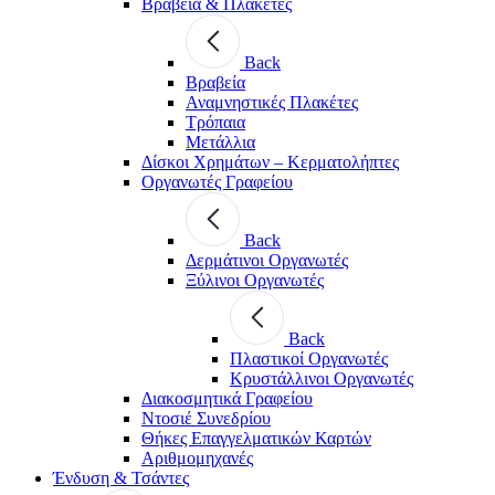
Βραβεία & Πλακέτες
Back
Βραβεία
Αναμνηστικές Πλακέτες
Τρόπαια
Μετάλλια
Δίσκοι Χρημάτων – Κερματολήπτες
Οργανωτές Γραφείου
Back
Δερμάτινοι Οργανωτές
Ξύλινοι Οργανωτές
Back
Πλαστικοί Οργανωτές
Κρυστάλλινοι Οργανωτές
Διακοσμητικά Γραφείου
Ντοσιέ Συνεδρίου
Θήκες Επαγγελματικών Καρτών
Αριθμομηχανές
Ένδυση & Τσάντες