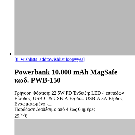
[ti_wishlists_addtowishlist loop=yes]
Powerbank 10.000 mAh MagSafe
κωδ. PWB-150
Γρήγορη Φόρτιση: 22.5W PD Ένδειξη: LED 4 επιπέδων
Είσοδος: USB-C & USB-A Έξοδος: USB-A 3A Έξοδος:
Ενσωματωμένο κ...
Παράδοση
Διαθέσιμο από 4 έως 6 ημέρες
70
29,
€