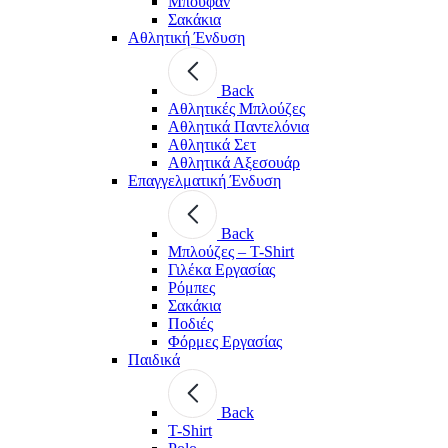
Μπουφάν
Σακάκια
Αθλητική Ένδυση
Back
Aθλητικές Μπλούζες
Αθλητικά Παντελόνια
Αθλητικά Σετ
Αθλητικά Αξεσουάρ
Επαγγελματική Ένδυση
Back
Μπλούζες – T-Shirt
Γιλέκα Εργασίας
Ρόμπες
Σακάκια
Ποδιές
Φόρμες Εργασίας
Παιδικά
Back
T-Shirt