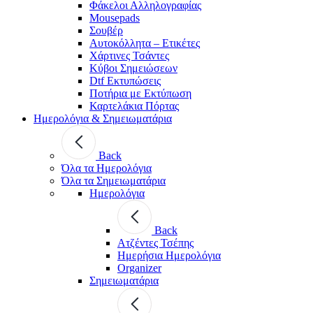
Φάκελοι Αλληλογραφίας
Mousepads
Σουβέρ
Αυτοκόλλητα – Ετικέτες
Χάρτινες Τσάντες
Κύβοι Σημειώσεων
Dtf Εκτυπώσεις
Ποτήρια με Εκτύπωση
Καρτελάκια Πόρτας
Ημερολόγια & Σημειωματάρια
Back
Όλα τα Ημερολόγια
Όλα τα Σημειωματάρια
Ημερολόγια
Back
Ατζέντες Τσέπης
Ημερήσια Ημερολόγια
Organizer
Σημειωματάρια