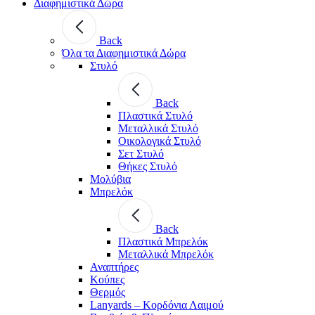
Διαφημιστικά Δώρα
Back
Όλα τα Διαφημιστικά Δώρα
Στυλό
Back
Πλαστικά Στυλό
Μεταλλικά Στυλό
Οικολογικά Στυλό
Σετ Στυλό
Θήκες Στυλό
Μολύβια
Μπρελόκ
Back
Πλαστικά Μπρελόκ
Μεταλλικά Μπρελόκ
Αναπτήρες
Κούπες
Θερμός
Lanyards – Kορδόνια Λαιμού