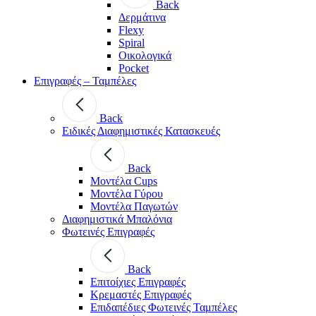
Back
Δερμάτινα
Flexy
Spiral
Οικολογικά
Pocket
Επιγραφές – Ταμπέλες
Back
Ειδικές Διαφημιστικές Κατασκευές
Back
Μοντέλα Cups
Μοντέλα Γύρου
Μοντέλα Παγωτών
Διαφημιστικά Μπαλόνια
Φωτεινές Επιγραφές
Back
Επιτοίχιες Επιγραφές
Κρεμαστές Επιγραφές
Επιδαπέδιες Φωτεινές Ταμπέλες