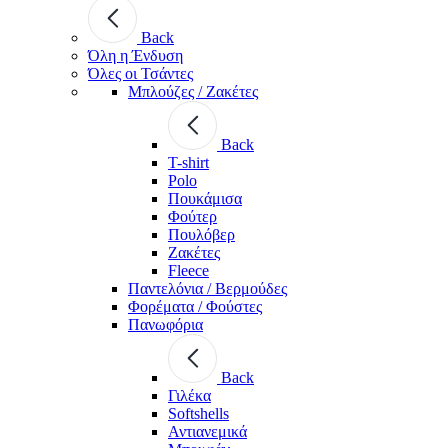
Back
Όλη η Ένδυση
Όλες οι Τσάντες
Μπλούζες / Ζακέτες
Back
T-shirt
Polo
Πουκάμισα
Φούτερ
Πουλόβερ
Ζακέτες
Fleece
Παντελόνια / Βερμούδες
Φορέματα / Φούστες
Πανωφόρια
Back
Γιλέκα
Softshells
Αντιανεμικά