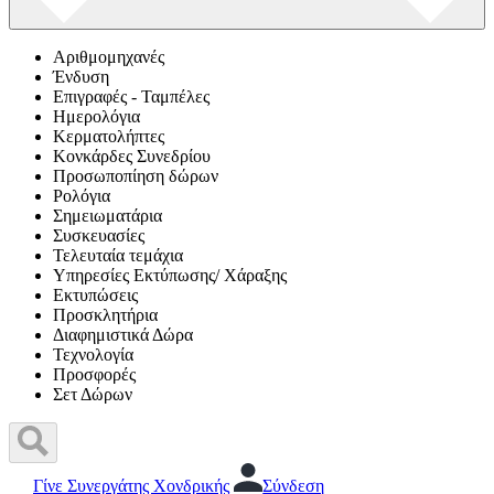
Αριθμομηχανές
Ένδυση
Επιγραφές - Ταμπέλες
Ημερολόγια
Κερματολήπτες
Κονκάρδες Συνεδρίου
Προσωποπίηση δώρων
Ρολόγια
Σημειωματάρια
Συσκευασίες
Τελευταία τεμάχια
Υπηρεσίες Εκτύπωσης/ Χάραξης
Εκτυπώσεις
Προσκλητήρια
Διαφημιστικά Δώρα
Τεχνολογία
Προσφορές
Σετ Δώρων
Γίνε Συνεργάτης Χονδρικής
Σύνδεση