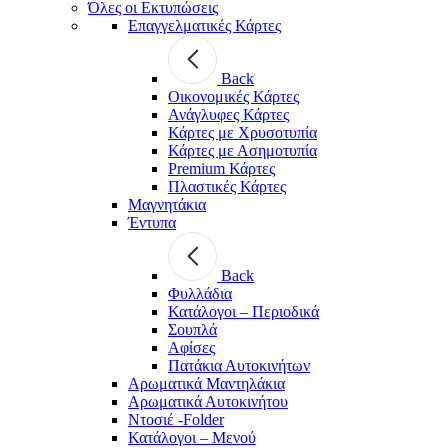
Όλες οι Εκτυπώσεις
Επαγγελματικές Κάρτες
Back
Οικονομικές Κάρτες
Ανάγλυφες Κάρτες
Κάρτες με Χρυσοτυπία
Κάρτες με Ασημοτυπία
Premium Κάρτες
Πλαστικές Κάρτες
Μαγνητάκια
Έντυπα
Back
Φυλλάδια
Κατάλογοι – Περιοδικά
Σουπλά
Αφίσες
Πατάκια Αυτοκινήτων
Αρωματικά Μαντηλάκια
Αρωματικά Αυτοκινήτου
Ντοσιέ -Folder
Κατάλογοι – Μενού