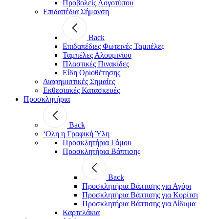
Προβολείς Λογοτύπου
Επιδαπέδια Σήμανση
Back
Επιδαπέδιες Φωτεινές Ταμπέλες
Ταμπέλες Αλουμινίου
Πλαστικές Πινακίδες
Είδη Οριοθέτησης
Διαφημιστικές Σημαίες
Εκθεσιακές Κατασκευές
Προσκλητήρια
Back
‘Ολη η Γραφική Ύλη
Προσκλητήρια Γάμου
Προσκλητήρια Βάπτισης
Back
Προσκλητήρια Βάπτισης για Αγόρι
Προσκλητήρια Βάπτισης για Κορίτσι
Προσκλητήρια Βάπτισης για Δίδυμα
Καρτελάκια