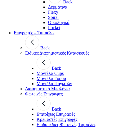
Back
Δερμάτινα
Flexy
Spiral
Οικολογικά
Pocket
Επιγραφές – Ταμπέλες
Back
Ειδικές Διαφημιστικές Κατασκευές
Back
Μοντέλα Cups
Μοντέλα Γύρου
Μοντέλα Παγωτών
Διαφημιστικά Μπαλόνια
Φωτεινές Επιγραφές
Back
Επιτοίχιες Επιγραφές
Κρεμαστές Επιγραφές
Επιδαπέδιες Φωτεινές Ταμπέλες