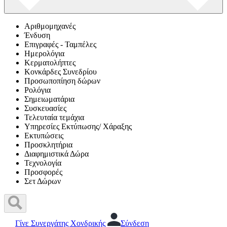
Αριθμομηχανές
Ένδυση
Επιγραφές - Ταμπέλες
Ημερολόγια
Κερματολήπτες
Κονκάρδες Συνεδρίου
Προσωποπίηση δώρων
Ρολόγια
Σημειωματάρια
Συσκευασίες
Τελευταία τεμάχια
Υπηρεσίες Εκτύπωσης/ Χάραξης
Εκτυπώσεις
Προσκλητήρια
Διαφημιστικά Δώρα
Τεχνολογία
Προσφορές
Σετ Δώρων
Γίνε Συνεργάτης Χονδρικής
Σύνδεση