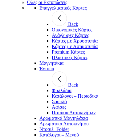
Όλες οι Εκτυπώσεις
Επαγγελματικές Κάρτες
Back
Οικονομικές Κάρτες
Ανάγλυφες Κάρτες
Κάρτες με Χρυσοτυπία
Κάρτες με Ασημοτυπία
Premium Κάρτες
Πλαστικές Κάρτες
Μαγνητάκια
Έντυπα
Back
Φυλλάδια
Κατάλογοι – Περιοδικά
Σουπλά
Αφίσες
Πατάκια Αυτοκινήτων
Αρωματικά Μαντηλάκια
Αρωματικά Αυτοκινήτου
Ντοσιέ -Folder
Κατάλογοι – Μενού