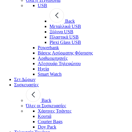
Όλα η Τεχνολογία
USB
Back
Μεταλλικά USB
Ξύλινα USB
Πλαστικά USB
Plexi Glass USB
Powerbank
Βάσεις Ασύρματης Φόρτισης
Αριθμομηχανές
Αξεσουάρ Τηλεφώνου
Ηχεία
Smart Watch
Σετ Δώρων
Συσκευασίες
Back
Όλες οι Συσκευασίες
Χάρτινες Τσάντες
Κουτιά
Courier Bags
Doy Pack