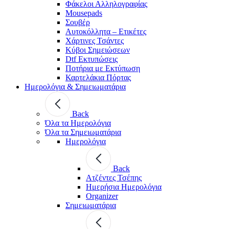
Φάκελοι Αλληλογραφίας
Mousepads
Σουβέρ
Αυτοκόλλητα – Ετικέτες
Χάρτινες Τσάντες
Κύβοι Σημειώσεων
Dtf Εκτυπώσεις
Ποτήρια με Εκτύπωση
Καρτελάκια Πόρτας
Ημερολόγια & Σημειωματάρια
Back
Όλα τα Ημερολόγια
Όλα τα Σημειωματάρια
Ημερολόγια
Back
Ατζέντες Τσέπης
Ημερήσια Ημερολόγια
Organizer
Σημειωματάρια