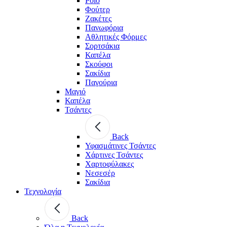
Polo
Φούτερ
Ζακέτες
Πανωφόρια
Αθλητικές Φόρμες
Σορτσάκια
Καπέλα
Σκούφοι
Σακίδια
Παγούρια
Μαγιό
Καπέλα
Τσάντες
Back
Υφασμάτινες Τσάντες
Χάρτινες Τσάντες
Χαρτοφύλακες
Νεσεσέρ
Σακίδια
Τεχνολογία
Back