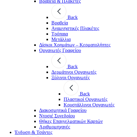
Βραβεία & Πλακέτες
Back
Βραβεία
Αναμνηστικές Πλακέτες
Τρόπαια
Μετάλλια
Δίσκοι Χρημάτων – Κερματολήπτες
Οργανωτές Γραφείου
Back
Δερμάτινοι Οργανωτές
Ξύλινοι Οργανωτές
Back
Πλαστικοί Οργανωτές
Κρυστάλλινοι Οργανωτές
Διακοσμητικά Γραφείου
Ντοσιέ Συνεδρίου
Θήκες Επαγγελματικών Καρτών
Αριθμομηχανές
Ένδυση & Τσάντες