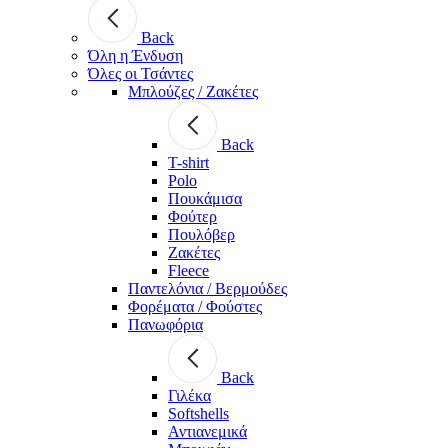
Back
Όλη η Ένδυση
Όλες οι Τσάντες
Μπλούζες / Ζακέτες
Back
T-shirt
Polo
Πουκάμισα
Φούτερ
Πουλόβερ
Ζακέτες
Fleece
Παντελόνια / Βερμούδες
Φορέματα / Φούστες
Πανωφόρια
Back
Γιλέκα
Softshells
Αντιανεμικά