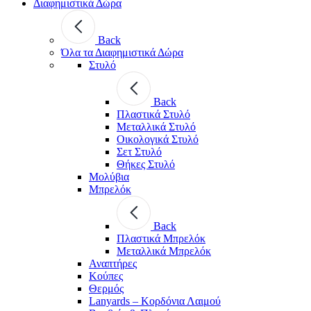
Διαφημιστικά Δώρα
Back
Όλα τα Διαφημιστικά Δώρα
Στυλό
Back
Πλαστικά Στυλό
Μεταλλικά Στυλό
Οικολογικά Στυλό
Σετ Στυλό
Θήκες Στυλό
Μολύβια
Μπρελόκ
Back
Πλαστικά Μπρελόκ
Μεταλλικά Μπρελόκ
Αναπτήρες
Κούπες
Θερμός
Lanyards – Kορδόνια Λαιμού