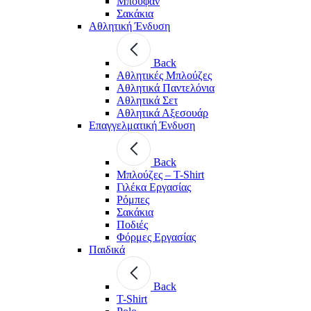
Μπουφάν
Σακάκια
Αθλητική Ένδυση
Back
Aθλητικές Μπλούζες
Αθλητικά Παντελόνια
Αθλητικά Σετ
Αθλητικά Αξεσουάρ
Επαγγελματική Ένδυση
Back
Μπλούζες – T-Shirt
Γιλέκα Εργασίας
Ρόμπες
Σακάκια
Ποδιές
Φόρμες Εργασίας
Παιδικά
Back
T-Shirt