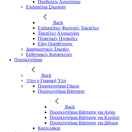
Προβολείς Λογοτύπου
Επιδαπέδια Σήμανση
Back
Επιδαπέδιες Φωτεινές Ταμπέλες
Ταμπέλες Αλουμινίου
Πλαστικές Πινακίδες
Είδη Οριοθέτησης
Διαφημιστικές Σημαίες
Εκθεσιακές Κατασκευές
Προσκλητήρια
Back
‘Ολη η Γραφική Ύλη
Προσκλητήρια Γάμου
Προσκλητήρια Βάπτισης
Back
Προσκλητήρια Βάπτισης για Αγόρι
Προσκλητήρια Βάπτισης για Κορίτσι
Προσκλητήρια Βάπτισης για Δίδυμα
Καρτελάκια