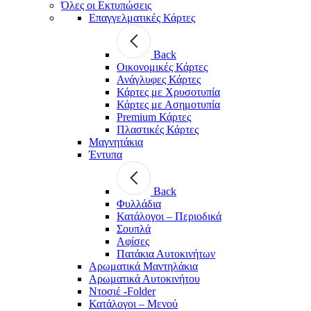
Όλες οι Εκτυπώσεις
Επαγγελματικές Κάρτες
Back
Οικονομικές Κάρτες
Ανάγλυφες Κάρτες
Κάρτες με Χρυσοτυπία
Κάρτες με Ασημοτυπία
Premium Κάρτες
Πλαστικές Κάρτες
Μαγνητάκια
Έντυπα
Back
Φυλλάδια
Κατάλογοι – Περιοδικά
Σουπλά
Αφίσες
Πατάκια Αυτοκινήτων
Αρωματικά Μαντηλάκια
Αρωματικά Αυτοκινήτου
Ντοσιέ -Folder
Κατάλογοι – Μενού