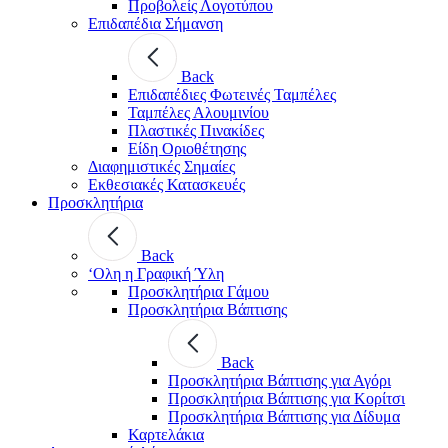
Προβολείς Λογοτύπου
Επιδαπέδια Σήμανση
Back
Επιδαπέδιες Φωτεινές Ταμπέλες
Ταμπέλες Αλουμινίου
Πλαστικές Πινακίδες
Είδη Οριοθέτησης
Διαφημιστικές Σημαίες
Εκθεσιακές Κατασκευές
Προσκλητήρια
Back
‘Ολη η Γραφική Ύλη
Προσκλητήρια Γάμου
Προσκλητήρια Βάπτισης
Back
Προσκλητήρια Βάπτισης για Αγόρι
Προσκλητήρια Βάπτισης για Κορίτσι
Προσκλητήρια Βάπτισης για Δίδυμα
Καρτελάκια