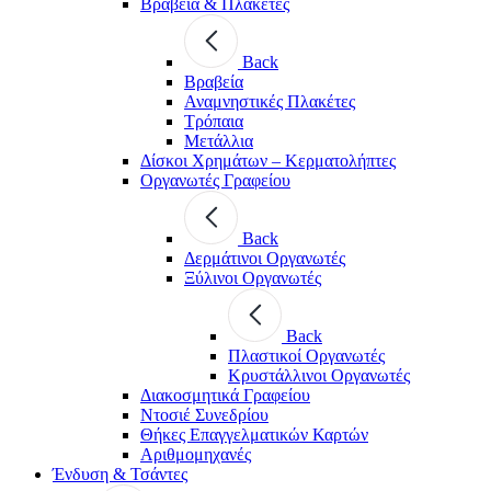
Βραβεία & Πλακέτες
Back
Βραβεία
Αναμνηστικές Πλακέτες
Τρόπαια
Μετάλλια
Δίσκοι Χρημάτων – Κερματολήπτες
Οργανωτές Γραφείου
Back
Δερμάτινοι Οργανωτές
Ξύλινοι Οργανωτές
Back
Πλαστικοί Οργανωτές
Κρυστάλλινοι Οργανωτές
Διακοσμητικά Γραφείου
Ντοσιέ Συνεδρίου
Θήκες Επαγγελματικών Καρτών
Αριθμομηχανές
Ένδυση & Τσάντες