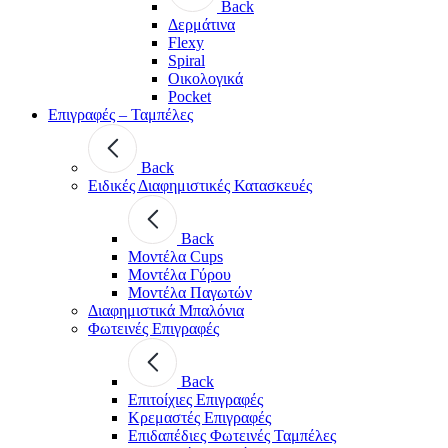
Back
Δερμάτινα
Flexy
Spiral
Οικολογικά
Pocket
Επιγραφές – Ταμπέλες
Back
Ειδικές Διαφημιστικές Κατασκευές
Back
Μοντέλα Cups
Μοντέλα Γύρου
Μοντέλα Παγωτών
Διαφημιστικά Μπαλόνια
Φωτεινές Επιγραφές
Back
Επιτοίχιες Επιγραφές
Κρεμαστές Επιγραφές
Επιδαπέδιες Φωτεινές Ταμπέλες