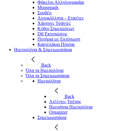
Φάκελοι Αλληλογραφίας
Mousepads
Σουβέρ
Αυτοκόλλητα – Ετικέτες
Χάρτινες Τσάντες
Κύβοι Σημειώσεων
Dtf Εκτυπώσεις
Ποτήρια με Εκτύπωση
Καρτελάκια Πόρτας
Ημερολόγια & Σημειωματάρια
Back
Όλα τα Ημερολόγια
Όλα τα Σημειωματάρια
Ημερολόγια
Back
Ατζέντες Τσέπης
Ημερήσια Ημερολόγια
Organizer
Σημειωματάρια