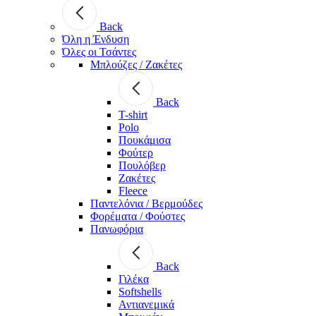
Back
Όλη η Ένδυση
Όλες οι Τσάντες
Μπλούζες / Ζακέτες
Back
T-shirt
Polo
Πουκάμισα
Φούτερ
Πουλόβερ
Ζακέτες
Fleece
Παντελόνια / Βερμούδες
Φορέματα / Φούστες
Πανωφόρια
Back
Γιλέκα
Softshells
Αντιανεμικά