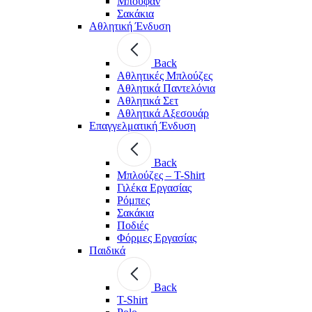
Μπουφάν
Σακάκια
Αθλητική Ένδυση
Back
Aθλητικές Μπλούζες
Αθλητικά Παντελόνια
Αθλητικά Σετ
Αθλητικά Αξεσουάρ
Επαγγελματική Ένδυση
Back
Μπλούζες – T-Shirt
Γιλέκα Εργασίας
Ρόμπες
Σακάκια
Ποδιές
Φόρμες Εργασίας
Παιδικά
Back
T-Shirt