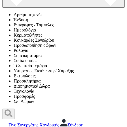
Αριθμομηχανές
Ένδυση
Επιγραφές - Ταμπέλες
Ημερολόγια
Κερματολήπτες
Κονκάρδες Συνεδρίου
Προσωποπίηση δώρων
Ρολόγια
Σημειωματάρια
Συσκευασίες
Τελευταία τεμάχια
Υπηρεσίες Εκτύπωσης/ Χάραξης
Εκτυπώσεις
Προσκλητήρια
Διαφημιστικά Δώρα
Τεχνολογία
Προσφορές
Σετ Δώρων
Γίνε Συνεργάτης Χονδρικής
Σύνδεση