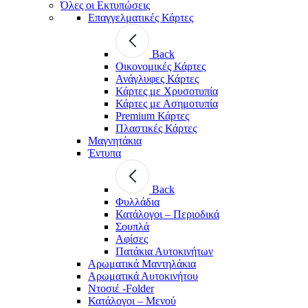
Όλες οι Εκτυπώσεις
Επαγγελματικές Κάρτες
Back
Οικονομικές Κάρτες
Ανάγλυφες Κάρτες
Κάρτες με Χρυσοτυπία
Κάρτες με Ασημοτυπία
Premium Κάρτες
Πλαστικές Κάρτες
Μαγνητάκια
Έντυπα
Back
Φυλλάδια
Κατάλογοι – Περιοδικά
Σουπλά
Αφίσες
Πατάκια Αυτοκινήτων
Αρωματικά Μαντηλάκια
Αρωματικά Αυτοκινήτου
Ντοσιέ -Folder
Κατάλογοι – Μενού