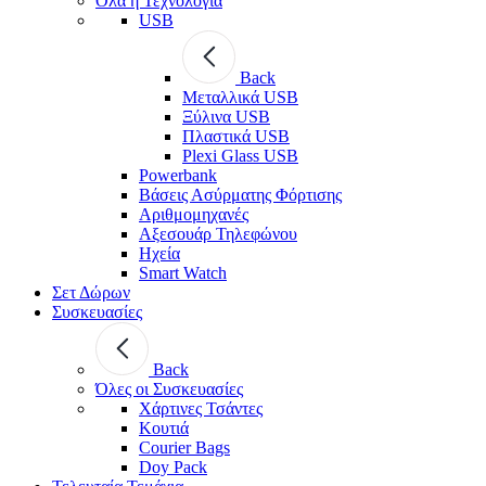
Όλα η Τεχνολογία
USB
Back
Μεταλλικά USB
Ξύλινα USB
Πλαστικά USB
Plexi Glass USB
Powerbank
Βάσεις Ασύρματης Φόρτισης
Αριθμομηχανές
Αξεσουάρ Τηλεφώνου
Ηχεία
Smart Watch
Σετ Δώρων
Συσκευασίες
Back
Όλες οι Συσκευασίες
Χάρτινες Τσάντες
Κουτιά
Courier Bags
Doy Pack