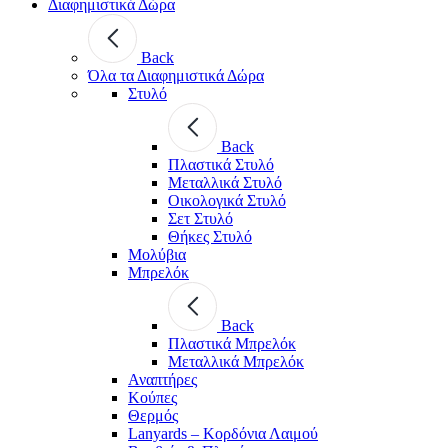
Διαφημιστικά Δώρα
Back
Όλα τα Διαφημιστικά Δώρα
Στυλό
Back
Πλαστικά Στυλό
Μεταλλικά Στυλό
Οικολογικά Στυλό
Σετ Στυλό
Θήκες Στυλό
Μολύβια
Μπρελόκ
Back
Πλαστικά Μπρελόκ
Μεταλλικά Μπρελόκ
Αναπτήρες
Κούπες
Θερμός
Lanyards – Kορδόνια Λαιμού