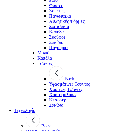
Polo
Φούτερ
Ζακέτες
Πανωφόρια
Αθλητικές Φόρμες
Σορτσάκια
Καπέλα
Σκούφοι
Σακίδια
Παγούρια
Μαγιό
Καπέλα
Τσάντες
Back
Υφασμάτινες Τσάντες
Χάρτινες Τσάντες
Χαρτοφύλακες
Νεσεσέρ
Σακίδια
Τεχνολογία
Back