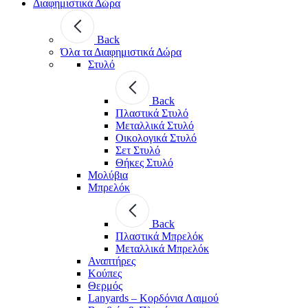
Διαφημιστικά Δώρα
Back
Όλα τα Διαφημιστικά Δώρα
Στυλό
Back
Πλαστικά Στυλό
Μεταλλικά Στυλό
Οικολογικά Στυλό
Σετ Στυλό
Θήκες Στυλό
Μολύβια
Μπρελόκ
Back
Πλαστικά Μπρελόκ
Μεταλλικά Μπρελόκ
Αναπτήρες
Κούπες
Θερμός
Lanyards – Kορδόνια Λαιμού