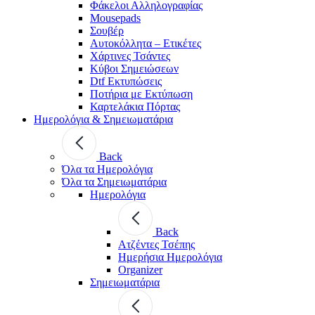
Φάκελοι Αλληλογραφίας
Mousepads
Σουβέρ
Αυτοκόλλητα – Ετικέτες
Χάρτινες Τσάντες
Κύβοι Σημειώσεων
Dtf Εκτυπώσεις
Ποτήρια με Εκτύπωση
Καρτελάκια Πόρτας
Ημερολόγια & Σημειωματάρια
Back
Όλα τα Ημερολόγια
Όλα τα Σημειωματάρια
Ημερολόγια
Back
Ατζέντες Τσέπης
Ημερήσια Ημερολόγια
Organizer
Σημειωματάρια