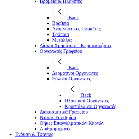
Βραβεία & Πλακέτες
Back
Βραβεία
Αναμνηστικές Πλακέτες
Τρόπαια
Μετάλλια
Δίσκοι Χρημάτων – Κερματολήπτες
Οργανωτές Γραφείου
Back
Δερμάτινοι Οργανωτές
Ξύλινοι Οργανωτές
Back
Πλαστικοί Οργανωτές
Κρυστάλλινοι Οργανωτές
Διακοσμητικά Γραφείου
Ντοσιέ Συνεδρίου
Θήκες Επαγγελματικών Καρτών
Αριθμομηχανές
Ένδυση & Τσάντες