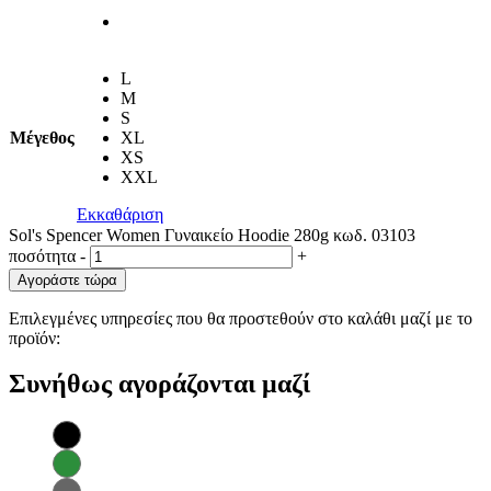
L
M
S
Μέγεθος
XL
XS
XXL
Εκκαθάριση
Sol's Spencer Women Γυναικείο Hoodie 280g κωδ. 03103
ποσότητα
-
+
Αγοράστε τώρα
Επιλεγμένες υπηρεσίες που θα προστεθούν στο καλάθι μαζί με το
προϊόν:
Συνήθως αγοράζονται μαζί