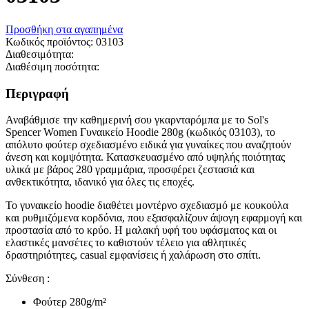
Προσθήκη στα αγαπημένα
Κωδικός προϊόντος:
03103
Διαθεσιμότητα:
Διαθέσιμη ποσότητα:
Περιγραφή
Αναβάθμισε την καθημερινή σου γκαρνταρόμπα με το Sol's
Spencer Women Γυναικείο Hoodie 280g (κωδικός 03103), το
απόλυτο φούτερ σχεδιασμένο ειδικά για γυναίκες που αναζητούν
άνεση και κομψότητα. Κατασκευασμένο από υψηλής ποιότητας
υλικά με βάρος 280 γραμμάρια, προσφέρει ζεστασιά και
ανθεκτικότητα, ιδανικό για όλες τις εποχές.
Το γυναικείο hoodie διαθέτει μοντέρνο σχεδιασμό με κουκούλα
και ρυθμιζόμενα κορδόνια, που εξασφαλίζουν άψογη εφαρμογή και
προστασία από το κρύο. Η μαλακή υφή του υφάσματος και οι
ελαστικές μανσέτες το καθιστούν τέλειο για αθλητικές
δραστηριότητες, casual εμφανίσεις ή χαλάρωση στο σπίτι.
Σύνθεση :
Φούτερ 280g/m²