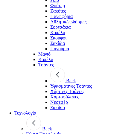
Polo
Φούτερ
Ζακέτες
Πανωφόρια
Αθλητικές Φόρμες
Σορτσάκια
Καπέλα
Σκούφοι
Σακίδια
Παγούρια
Μαγιό
Καπέλα
Τσάντες
Back
Υφασμάτινες Τσάντες
Χάρτινες Τσάντες
Χαρτοφύλακες
Νεσεσέρ
Σακίδια
Τεχνολογία
Back