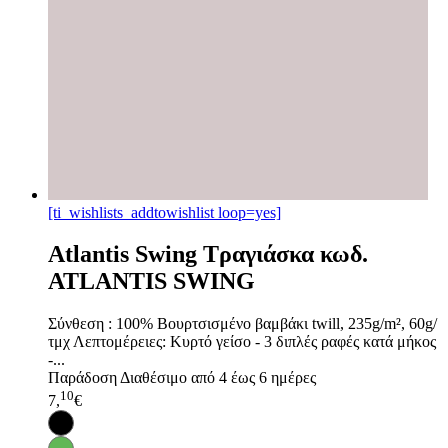
[ti_wishlists_addtowishlist loop=yes]
Atlantis Swing Τραγιάσκα κωδ.
ATLANTIS SWING
Σύνθεση : 100% Βουρτσισμένο βαμβάκι twill, 235g/m², 60g/
τμχ Λεπτομέρειες: Κυρτό γείσο - 3 διπλές ραφές κατά μήκος
-...
Παράδοση
Διαθέσιμο από 4 έως 6 ημέρες
10
7,
€