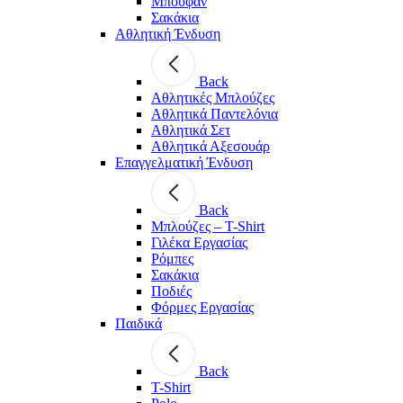
Μπουφάν
Σακάκια
Αθλητική Ένδυση
Back
Aθλητικές Μπλούζες
Αθλητικά Παντελόνια
Αθλητικά Σετ
Αθλητικά Αξεσουάρ
Επαγγελματική Ένδυση
Back
Μπλούζες – T-Shirt
Γιλέκα Εργασίας
Ρόμπες
Σακάκια
Ποδιές
Φόρμες Εργασίας
Παιδικά
Back
T-Shirt