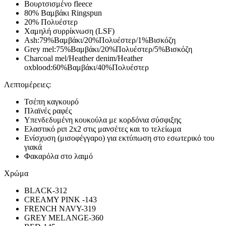
Βουρτσισμένο fleece
80% Βαμβάκι Ringspun
20% Πολυέστερ
Χαμηλή συρρίκνωση (LSF)
Ash:79%Βαμβάκι/20%Πολυέστερ/1%Βισκόζη
Grey mel:75%Βαμβάκι/20%Πολυέστερ/5%Βισκόζη
Charcoal mel/Heather denim/Heather
oxblood:60%Βαμβάκι/40%Πολυέστερ
Λεπτομέρειες:
Τσέπη καγκουρό
Πλαϊνές ραφές
Υπενδεδυμένη κουκούλα με κορδόνια σύσφιξης
Ελαστικό ριπ 2x2 στις μανσέτες και το τελείωμα
Ενίσχυση (μισοφέγγαρο) για εκτύπωση στο εσωτερικό του
γιακά
Φακαρόλα στο λαιμό
Χρώμα
BLACK-312
CREAMY PINK -143
FRENCH NAVY-319
GREY MELANGE-360