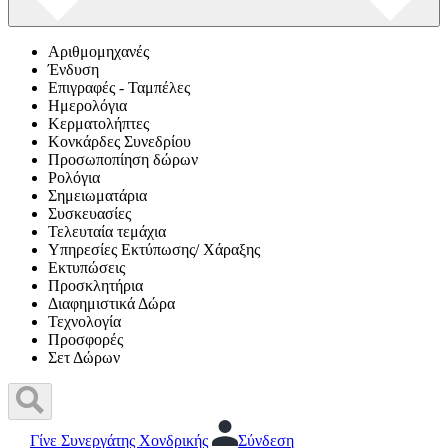
Αριθμομηχανές
Ένδυση
Επιγραφές - Ταμπέλες
Ημερολόγια
Κερματολήπτες
Κονκάρδες Συνεδρίου
Προσωποπίηση δώρων
Ρολόγια
Σημειωματάρια
Συσκευασίες
Τελευταία τεμάχια
Υπηρεσίες Εκτύπωσης/ Χάραξης
Εκτυπώσεις
Προσκλητήρια
Διαφημιστικά Δώρα
Τεχνολογία
Προσφορές
Σετ Δώρων
Γίνε Συνεργάτης Χονδρικής
Σύνδεση