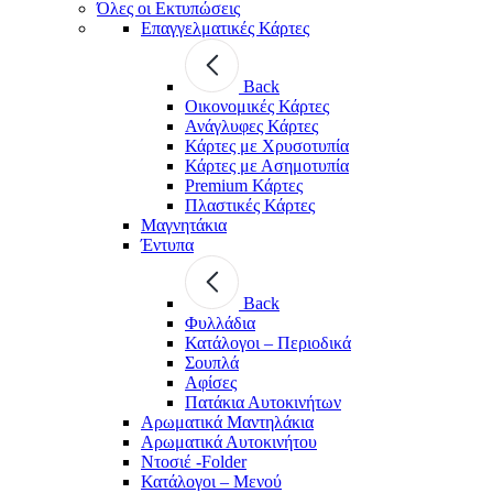
Όλες οι Εκτυπώσεις
Επαγγελματικές Κάρτες
Back
Οικονομικές Κάρτες
Ανάγλυφες Κάρτες
Κάρτες με Χρυσοτυπία
Κάρτες με Ασημοτυπία
Premium Κάρτες
Πλαστικές Κάρτες
Μαγνητάκια
Έντυπα
Back
Φυλλάδια
Κατάλογοι – Περιοδικά
Σουπλά
Αφίσες
Πατάκια Αυτοκινήτων
Αρωματικά Μαντηλάκια
Αρωματικά Αυτοκινήτου
Ντοσιέ -Folder
Κατάλογοι – Μενού