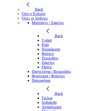
Back
Όλη η Ένδυση
Όλες οι Τσάντες
Μπλούζες / Ζακέτες
Back
T-shirt
Polo
Πουκάμισα
Φούτερ
Πουλόβερ
Ζακέτες
Fleece
Παντελόνια / Βερμούδες
Φορέματα / Φούστες
Πανωφόρια
Back
Γιλέκα
Softshells
Αντιανεμικά