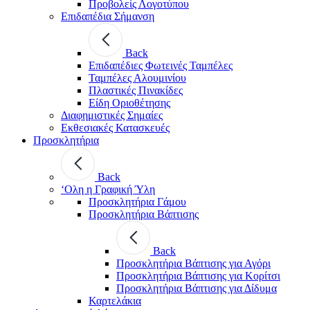
Προβολείς Λογοτύπου
Επιδαπέδια Σήμανση
Back
Επιδαπέδιες Φωτεινές Ταμπέλες
Ταμπέλες Αλουμινίου
Πλαστικές Πινακίδες
Είδη Οριοθέτησης
Διαφημιστικές Σημαίες
Εκθεσιακές Κατασκευές
Προσκλητήρια
Back
‘Ολη η Γραφική Ύλη
Προσκλητήρια Γάμου
Προσκλητήρια Βάπτισης
Back
Προσκλητήρια Βάπτισης για Αγόρι
Προσκλητήρια Βάπτισης για Κορίτσι
Προσκλητήρια Βάπτισης για Δίδυμα
Καρτελάκια