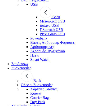
Όλα η Τεχνολογία
USB
Back
Μεταλλικά USB
Ξύλινα USB
Πλαστικά USB
Plexi Glass USB
Powerbank
Βάσεις Ασύρματης Φόρτισης
Αριθμομηχανές
Αξεσουάρ Τηλεφώνου
Ηχεία
Smart Watch
Σετ Δώρων
Συσκευασίες
Back
Όλες οι Συσκευασίες
Χάρτινες Τσάντες
Κουτιά
Courier Bags
Doy Pack