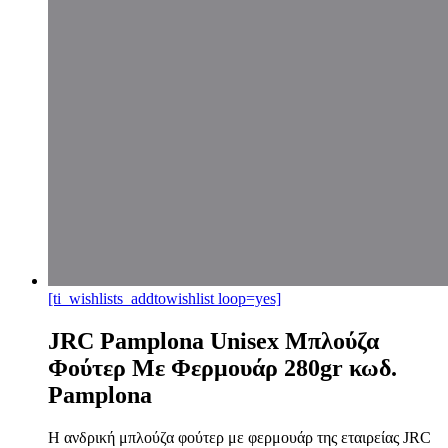
[ti_wishlists_addtowishlist loop=yes]
JRC Pamplona Unisex Μπλούζα
Φούτερ Με Φερμουάρ 280gr κωδ.
Pamplona
Η ανδρική μπλούζα φούτερ με φερμουάρ της εταιρείας JRC