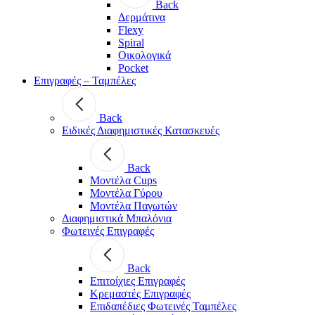
Back
Δερμάτινα
Flexy
Spiral
Οικολογικά
Pocket
Επιγραφές – Ταμπέλες
Back
Ειδικές Διαφημιστικές Κατασκευές
Back
Μοντέλα Cups
Μοντέλα Γύρου
Μοντέλα Παγωτών
Διαφημιστικά Μπαλόνια
Φωτεινές Επιγραφές
Back
Επιτοίχιες Επιγραφές
Κρεμαστές Επιγραφές
Επιδαπέδιες Φωτεινές Ταμπέλες