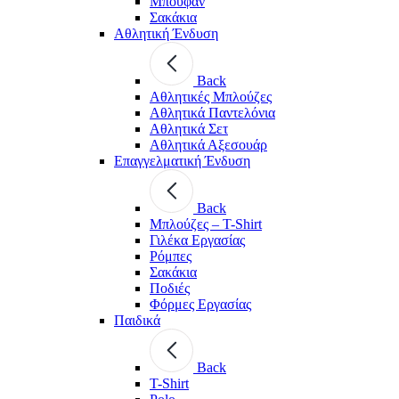
Μπουφάν
Σακάκια
Αθλητική Ένδυση
Back
Aθλητικές Μπλούζες
Αθλητικά Παντελόνια
Αθλητικά Σετ
Αθλητικά Αξεσουάρ
Επαγγελματική Ένδυση
Back
Μπλούζες – T-Shirt
Γιλέκα Εργασίας
Ρόμπες
Σακάκια
Ποδιές
Φόρμες Εργασίας
Παιδικά
Back
T-Shirt