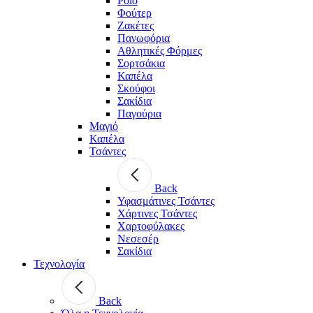
Polo
Φούτερ
Ζακέτες
Πανωφόρια
Αθλητικές Φόρμες
Σορτσάκια
Καπέλα
Σκούφοι
Σακίδια
Παγούρια
Μαγιό
Καπέλα
Τσάντες
Back
Υφασμάτινες Τσάντες
Χάρτινες Τσάντες
Χαρτοφύλακες
Νεσεσέρ
Σακίδια
Τεχνολογία
Back