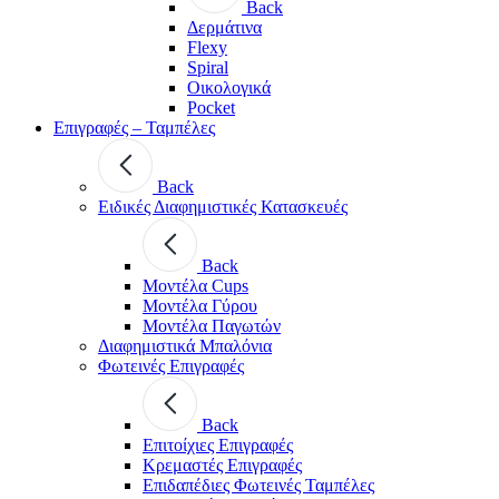
Back
Δερμάτινα
Flexy
Spiral
Οικολογικά
Pocket
Επιγραφές – Ταμπέλες
Back
Ειδικές Διαφημιστικές Κατασκευές
Back
Μοντέλα Cups
Μοντέλα Γύρου
Μοντέλα Παγωτών
Διαφημιστικά Μπαλόνια
Φωτεινές Επιγραφές
Back
Επιτοίχιες Επιγραφές
Κρεμαστές Επιγραφές
Επιδαπέδιες Φωτεινές Ταμπέλες