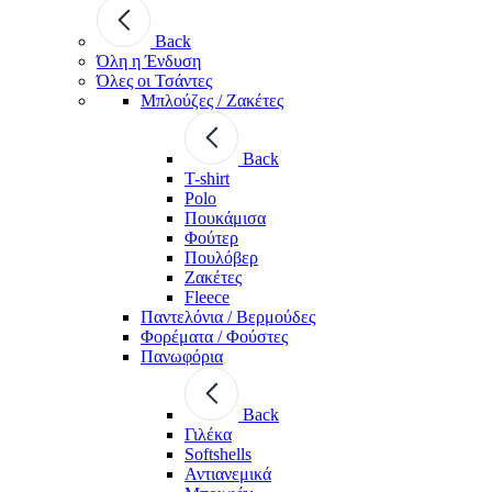
Back
Όλη η Ένδυση
Όλες οι Τσάντες
Μπλούζες / Ζακέτες
Back
T-shirt
Polo
Πουκάμισα
Φούτερ
Πουλόβερ
Ζακέτες
Fleece
Παντελόνια / Βερμούδες
Φορέματα / Φούστες
Πανωφόρια
Back
Γιλέκα
Softshells
Αντιανεμικά