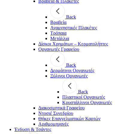
Βραβεία & Πλακέτες
Back
Βραβεία
Αναμνηστικές Πλακέτες
Τρόπαια
Μετάλλια
Δίσκοι Χρημάτων – Κερματολήπτες
Οργανωτές Γραφείου
Back
Δερμάτινοι Οργανωτές
Ξύλινοι Οργανωτές
Back
Πλαστικοί Οργανωτές
Κρυστάλλινοι Οργανωτές
Διακοσμητικά Γραφείου
Ντοσιέ Συνεδρίου
Θήκες Επαγγελματικών Καρτών
Αριθμομηχανές
Ένδυση & Τσάντες