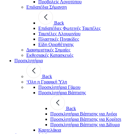
Προβολείς Λογοτύπου
Επιδαπέδια Σήμανση
Back
Επιδαπέδιες Φωτεινές Ταμπέλες
Ταμπέλες Αλουμινίου
Πλαστικές Πινακίδες
Είδη Οριοθέτησης
Διαφημιστικές Σημαίες
Εκθεσιακές Κατασκευές
Προσκλητήρια
Back
‘Ολη η Γραφική Ύλη
Προσκλητήρια Γάμου
Προσκλητήρια Βάπτισης
Back
Προσκλητήρια Βάπτισης για Αγόρι
Προσκλητήρια Βάπτισης για Κορίτσι
Προσκλητήρια Βάπτισης για Δίδυμα
Καρτελάκια