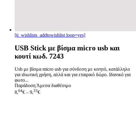
[ti_wishlists_addtowishlist loop=yes]
USB Stick με βίσμα micro usb και
κουτί κωδ. 7243
Usb με βίσμα micro usb για σύνδεση με κινητό, κατάλληλο
για ιδιωτική χρήση, αλλά και για εταιρικό δώρο. Ιδανικό για
φωτο...
Παράδοση
Άμεσα διαθέσιμο
64
33
8,
€
–
9,
€