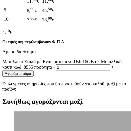
1
11,
€
11,
€
90
50
5
8,
€
44,
€
80
00
10
7,
€
78,
€
10
4,
€
Οι τιμές συμπεριλαμβάνουν Φ.Π.Α.
Άμεσα διαθέσιμο
Μεταλλικό Στυλό με Ενσωματωμένο Usb 16GB σε Μεταλλικό
κουτί κωδ. 8555 ποσότητα
-
+
Αγοράστε τώρα
Επιλεγμένες υπηρεσίες που θα προστεθούν στο καλάθι μαζί με το
προϊόν:
Συνήθως αγοράζονται μαζί