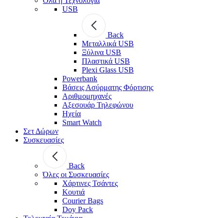
Όλα η Τεχνολογία
USB
Back
Μεταλλικά USB
Ξύλινα USB
Πλαστικά USB
Plexi Glass USB
Powerbank
Βάσεις Ασύρματης Φόρτισης
Αριθμομηχανές
Αξεσουάρ Τηλεφώνου
Ηχεία
Smart Watch
Σετ Δώρων
Συσκευασίες
Back
Όλες οι Συσκευασίες
Χάρτινες Τσάντες
Κουτιά
Courier Bags
Doy Pack