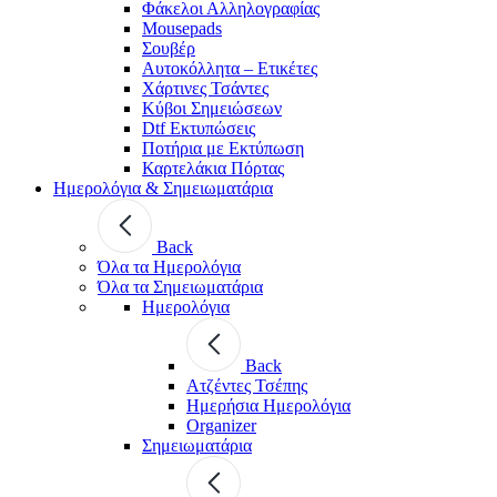
Φάκελοι Αλληλογραφίας
Mousepads
Σουβέρ
Αυτοκόλλητα – Ετικέτες
Χάρτινες Τσάντες
Κύβοι Σημειώσεων
Dtf Εκτυπώσεις
Ποτήρια με Εκτύπωση
Καρτελάκια Πόρτας
Ημερολόγια & Σημειωματάρια
Back
Όλα τα Ημερολόγια
Όλα τα Σημειωματάρια
Ημερολόγια
Back
Ατζέντες Τσέπης
Ημερήσια Ημερολόγια
Organizer
Σημειωματάρια