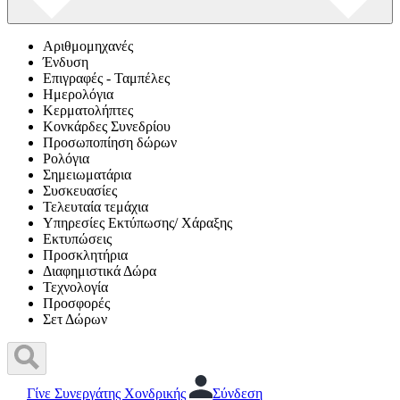
Αριθμομηχανές
Ένδυση
Επιγραφές - Ταμπέλες
Ημερολόγια
Κερματολήπτες
Κονκάρδες Συνεδρίου
Προσωποπίηση δώρων
Ρολόγια
Σημειωματάρια
Συσκευασίες
Τελευταία τεμάχια
Υπηρεσίες Εκτύπωσης/ Χάραξης
Εκτυπώσεις
Προσκλητήρια
Διαφημιστικά Δώρα
Τεχνολογία
Προσφορές
Σετ Δώρων
Γίνε Συνεργάτης Χονδρικής
Σύνδεση