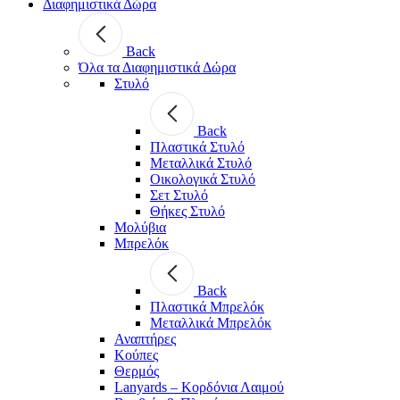
Διαφημιστικά Δώρα
Back
Όλα τα Διαφημιστικά Δώρα
Στυλό
Back
Πλαστικά Στυλό
Μεταλλικά Στυλό
Οικολογικά Στυλό
Σετ Στυλό
Θήκες Στυλό
Μολύβια
Μπρελόκ
Back
Πλαστικά Μπρελόκ
Μεταλλικά Μπρελόκ
Αναπτήρες
Κούπες
Θερμός
Lanyards – Kορδόνια Λαιμού