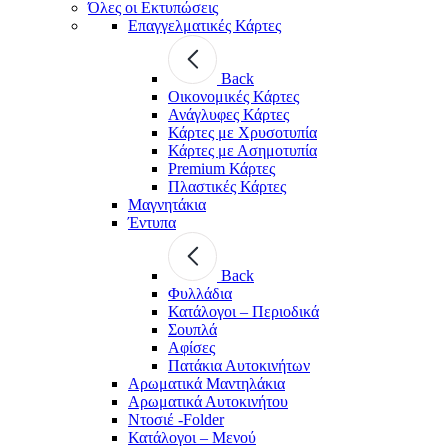
Όλες οι Εκτυπώσεις
Επαγγελματικές Κάρτες
Back
Οικονομικές Κάρτες
Ανάγλυφες Κάρτες
Κάρτες με Χρυσοτυπία
Κάρτες με Ασημοτυπία
Premium Κάρτες
Πλαστικές Κάρτες
Μαγνητάκια
Έντυπα
Back
Φυλλάδια
Κατάλογοι – Περιοδικά
Σουπλά
Αφίσες
Πατάκια Αυτοκινήτων
Αρωματικά Μαντηλάκια
Αρωματικά Αυτοκινήτου
Ντοσιέ -Folder
Κατάλογοι – Μενού