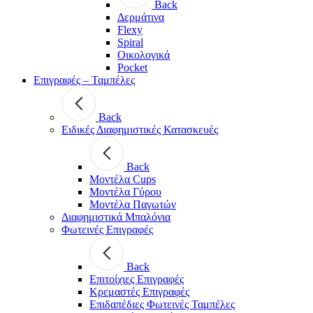
Back
Δερμάτινα
Flexy
Spiral
Οικολογικά
Pocket
Επιγραφές – Ταμπέλες
Back
Ειδικές Διαφημιστικές Κατασκευές
Back
Μοντέλα Cups
Μοντέλα Γύρου
Μοντέλα Παγωτών
Διαφημιστικά Μπαλόνια
Φωτεινές Επιγραφές
Back
Επιτοίχιες Επιγραφές
Κρεμαστές Επιγραφές
Επιδαπέδιες Φωτεινές Ταμπέλες