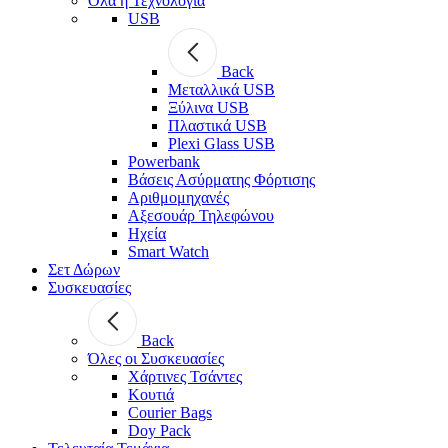
Όλα η Τεχνολογία
USB
Back
Μεταλλικά USB
Ξύλινα USB
Πλαστικά USB
Plexi Glass USB
Powerbank
Βάσεις Ασύρματης Φόρτισης
Αριθμομηχανές
Αξεσουάρ Τηλεφώνου
Ηχεία
Smart Watch
Σετ Δώρων
Συσκευασίες
Back
Όλες οι Συσκευασίες
Χάρτινες Τσάντες
Κουτιά
Courier Bags
Doy Pack