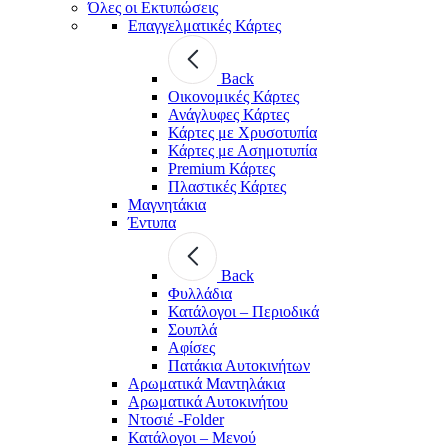
Όλες οι Εκτυπώσεις
Επαγγελματικές Κάρτες
Back
Οικονομικές Κάρτες
Ανάγλυφες Κάρτες
Κάρτες με Χρυσοτυπία
Κάρτες με Ασημοτυπία
Premium Κάρτες
Πλαστικές Κάρτες
Μαγνητάκια
Έντυπα
Back
Φυλλάδια
Κατάλογοι – Περιοδικά
Σουπλά
Αφίσες
Πατάκια Αυτοκινήτων
Αρωματικά Μαντηλάκια
Αρωματικά Αυτοκινήτου
Ντοσιέ -Folder
Κατάλογοι – Μενού