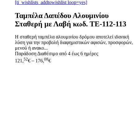
[ti_wishlists_addtowishlist loop=yes]
Ταμπέλα Δαπέδου Αλουμινίου
Σταθερή με Λαβή κωδ. ΤΕ-112-113
Η σταθερή ταμπέλα αλουμινίου δρόμου αποτελεί ιδανική
λύση για την προβολή διαφημιστικών αφισών, προσφορών,
μενού ή ανακο...
Παράδοση
Διαθέσιμο από 4 έως 6 ημέρες
52
08
121,
€
–
176,
€