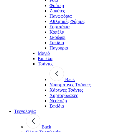
Polo
Φούτερ
Ζακέτες
Πανωφόρια
Αθλητικές Φόρμες
Σορτσάκια
Καπέλα
Σκούφοι
Σακίδια
Παγούρια
Μαγιό
Καπέλα
Τσάντες
Back
Υφασμάτινες Τσάντες
Χάρτινες Τσάντες
Χαρτοφύλακες
Νεσεσέρ
Σακίδια
Τεχνολογία
Back