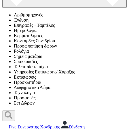
Αριθμομηχανές
Ένδυση
Επιγραφές - Ταμπέλες
Ημερολόγια
Κερματολήπτες
Κονκάρδες Συνεδρίου
Προσωποπίηση δώρων
Ρολόγια
Σημειωματάρια
Συσκευασίες
Τελευταία τεμάχια
Υπηρεσίες Εκτύπωσης/ Χάραξης
Εκτυπώσεις
Προσκλητήρια
Διαφημιστικά Δώρα
Τεχνολογία
Προσφορές
Σετ Δώρων
Γίνε Συνεργάτης Χονδρικής
Σύνδεση