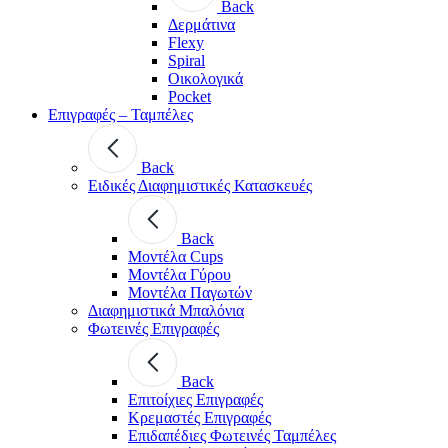
Back
Δερμάτινα
Flexy
Spiral
Οικολογικά
Pocket
Επιγραφές – Ταμπέλες
Back
Ειδικές Διαφημιστικές Κατασκευές
Back
Μοντέλα Cups
Μοντέλα Γύρου
Μοντέλα Παγωτών
Διαφημιστικά Μπαλόνια
Φωτεινές Επιγραφές
Back
Επιτοίχιες Επιγραφές
Κρεμαστές Επιγραφές
Επιδαπέδιες Φωτεινές Ταμπέλες