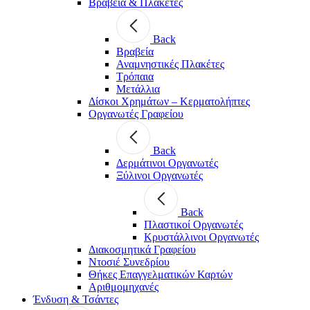
Βραβεία & Πλακέτες
Back
Βραβεία
Αναμνηστικές Πλακέτες
Τρόπαια
Μετάλλια
Δίσκοι Χρημάτων – Κερματολήπτες
Οργανωτές Γραφείου
Back
Δερμάτινοι Οργανωτές
Ξύλινοι Οργανωτές
Back
Πλαστικοί Οργανωτές
Κρυστάλλινοι Οργανωτές
Διακοσμητικά Γραφείου
Ντοσιέ Συνεδρίου
Θήκες Επαγγελματικών Καρτών
Αριθμομηχανές
Ένδυση & Τσάντες