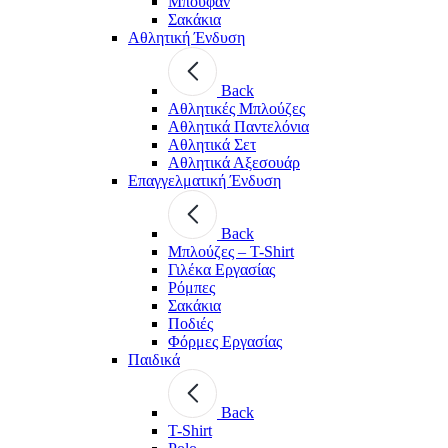
Μπουφάν
Σακάκια
Αθλητική Ένδυση
Back
Aθλητικές Μπλούζες
Αθλητικά Παντελόνια
Αθλητικά Σετ
Αθλητικά Αξεσουάρ
Επαγγελματική Ένδυση
Back
Μπλούζες – T-Shirt
Γιλέκα Εργασίας
Ρόμπες
Σακάκια
Ποδιές
Φόρμες Εργασίας
Παιδικά
Back
T-Shirt