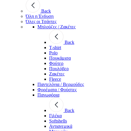
Back
Όλη η Ένδυση
Όλες οι Τσάντες
Μπλούζες / Ζακέτες
Back
T-shirt
Polo
Πουκάμισα
Φούτερ
Πουλόβερ
Ζακέτες
Fleece
Παντελόνια / Βερμούδες
Φορέματα / Φούστες
Πανωφόρια
Back
Γιλέκα
Softshells
Αντιανεμικά