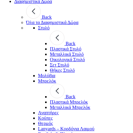
Διαφημιστικά Δώρα
Back
Όλα τα Διαφημιστικά Δώρα
Στυλό
Back
Πλαστικά Στυλό
Μεταλλικά Στυλό
Οικολογικά Στυλό
Σετ Στυλό
Θήκες Στυλό
Μολύβια
Μπρελόκ
Back
Πλαστικά Μπρελόκ
Μεταλλικά Μπρελόκ
Αναπτήρες
Κούπες
Θερμός
Lanyards – Kορδόνια Λαιμού