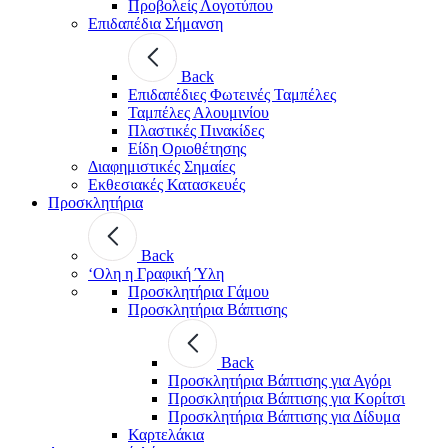
Προβολείς Λογοτύπου
Επιδαπέδια Σήμανση
Back
Επιδαπέδιες Φωτεινές Ταμπέλες
Ταμπέλες Αλουμινίου
Πλαστικές Πινακίδες
Είδη Οριοθέτησης
Διαφημιστικές Σημαίες
Εκθεσιακές Κατασκευές
Προσκλητήρια
Back
‘Ολη η Γραφική Ύλη
Προσκλητήρια Γάμου
Προσκλητήρια Βάπτισης
Back
Προσκλητήρια Βάπτισης για Αγόρι
Προσκλητήρια Βάπτισης για Κορίτσι
Προσκλητήρια Βάπτισης για Δίδυμα
Καρτελάκια