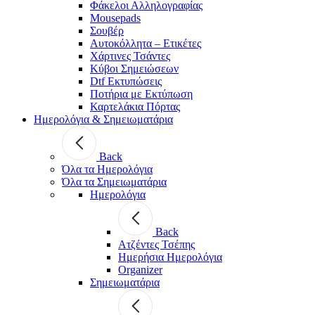
Φάκελοι Αλληλογραφίας
Mousepads
Σουβέρ
Αυτοκόλλητα – Ετικέτες
Χάρτινες Τσάντες
Κύβοι Σημειώσεων
Dtf Εκτυπώσεις
Ποτήρια με Εκτύπωση
Καρτελάκια Πόρτας
Ημερολόγια & Σημειωματάρια
Back
Όλα τα Ημερολόγια
Όλα τα Σημειωματάρια
Ημερολόγια
Back
Ατζέντες Τσέπης
Ημερήσια Ημερολόγια
Organizer
Σημειωματάρια