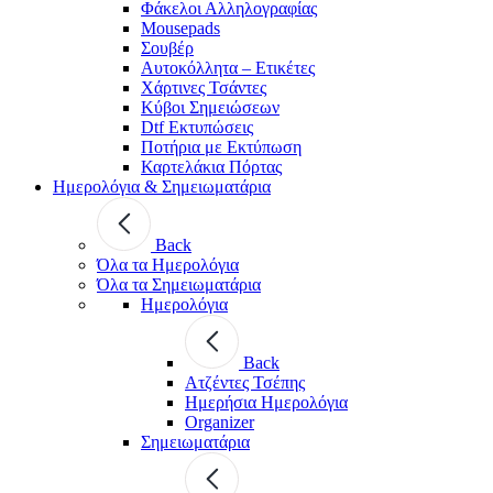
Φάκελοι Αλληλογραφίας
Mousepads
Σουβέρ
Αυτοκόλλητα – Ετικέτες
Χάρτινες Τσάντες
Κύβοι Σημειώσεων
Dtf Εκτυπώσεις
Ποτήρια με Εκτύπωση
Καρτελάκια Πόρτας
Ημερολόγια & Σημειωματάρια
Back
Όλα τα Ημερολόγια
Όλα τα Σημειωματάρια
Ημερολόγια
Back
Ατζέντες Τσέπης
Ημερήσια Ημερολόγια
Organizer
Σημειωματάρια