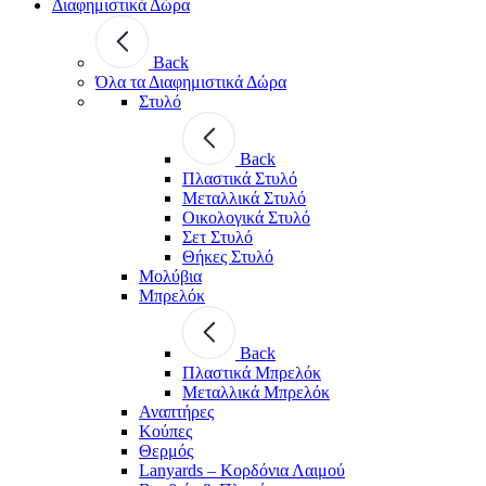
Διαφημιστικά Δώρα
Back
Όλα τα Διαφημιστικά Δώρα
Στυλό
Back
Πλαστικά Στυλό
Μεταλλικά Στυλό
Οικολογικά Στυλό
Σετ Στυλό
Θήκες Στυλό
Μολύβια
Μπρελόκ
Back
Πλαστικά Μπρελόκ
Μεταλλικά Μπρελόκ
Αναπτήρες
Κούπες
Θερμός
Lanyards – Kορδόνια Λαιμού