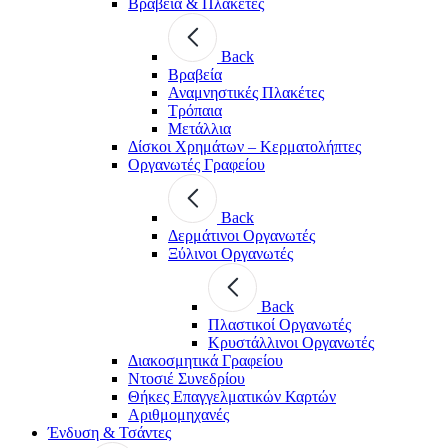
Βραβεία & Πλακέτες
Back
Βραβεία
Αναμνηστικές Πλακέτες
Τρόπαια
Μετάλλια
Δίσκοι Χρημάτων – Κερματολήπτες
Οργανωτές Γραφείου
Back
Δερμάτινοι Οργανωτές
Ξύλινοι Οργανωτές
Back
Πλαστικοί Οργανωτές
Κρυστάλλινοι Οργανωτές
Διακοσμητικά Γραφείου
Ντοσιέ Συνεδρίου
Θήκες Επαγγελματικών Καρτών
Αριθμομηχανές
Ένδυση & Τσάντες