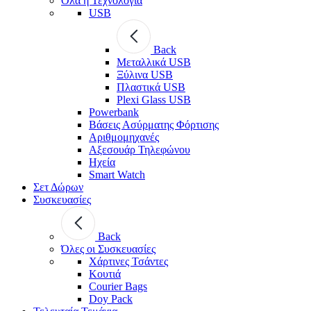
Όλα η Τεχνολογία
USB
Back
Μεταλλικά USB
Ξύλινα USB
Πλαστικά USB
Plexi Glass USB
Powerbank
Βάσεις Ασύρματης Φόρτισης
Αριθμομηχανές
Αξεσουάρ Τηλεφώνου
Ηχεία
Smart Watch
Σετ Δώρων
Συσκευασίες
Back
Όλες οι Συσκευασίες
Χάρτινες Τσάντες
Κουτιά
Courier Bags
Doy Pack