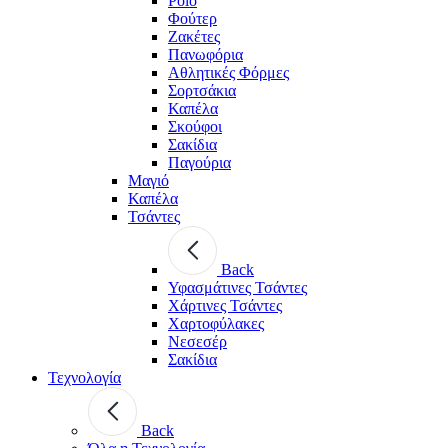
Polo
Φούτερ
Ζακέτες
Πανωφόρια
Αθλητικές Φόρμες
Σορτσάκια
Καπέλα
Σκούφοι
Σακίδια
Παγούρια
Μαγιό
Καπέλα
Τσάντες
Back
Υφασμάτινες Τσάντες
Χάρτινες Τσάντες
Χαρτοφύλακες
Νεσεσέρ
Σακίδια
Τεχνολογία
Back