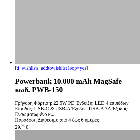
[ti_wishlists_addtowishlist loop=yes]
Powerbank 10.000 mAh MagSafe
κωδ. PWB-150
Γρήγορη Φόρτιση: 22.5W PD Ένδειξη: LED 4 επιπέδων
Είσοδος: USB-C & USB-A Έξοδος: USB-A 3A Έξοδος:
Ενσωματωμένο κ...
Παράδοση
Διαθέσιμο από 4 έως 6 ημέρες
70
29,
€