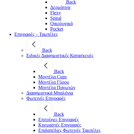
Back
Δερμάτινα
Flexy
Spiral
Οικολογικά
Pocket
Επιγραφές – Ταμπέλες
Back
Ειδικές Διαφημιστικές Κατασκευές
Back
Μοντέλα Cups
Μοντέλα Γύρου
Μοντέλα Παγωτών
Διαφημιστικά Μπαλόνια
Φωτεινές Επιγραφές
Back
Επιτοίχιες Επιγραφές
Κρεμαστές Επιγραφές
Επιδαπέδιες Φωτεινές Ταμπέλες