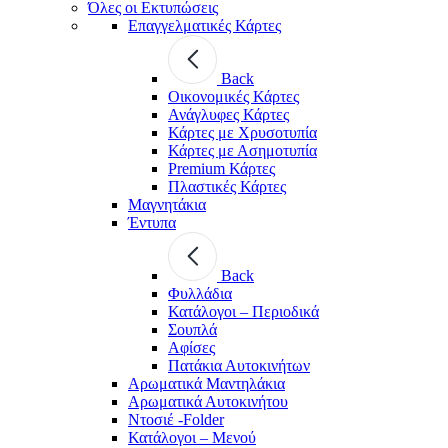
Όλες οι Εκτυπώσεις
Επαγγελματικές Κάρτες
Back
Οικονομικές Κάρτες
Ανάγλυφες Κάρτες
Κάρτες με Χρυσοτυπία
Κάρτες με Ασημοτυπία
Premium Κάρτες
Πλαστικές Κάρτες
Μαγνητάκια
Έντυπα
Back
Φυλλάδια
Κατάλογοι – Περιοδικά
Σουπλά
Αφίσες
Πατάκια Αυτοκινήτων
Αρωματικά Μαντηλάκια
Αρωματικά Αυτοκινήτου
Ντοσιέ -Folder
Κατάλογοι – Μενού