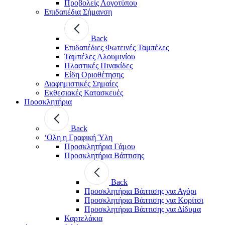
Προβολείς Λογοτύπου
Επιδαπέδια Σήμανση
Back
Επιδαπέδιες Φωτεινές Ταμπέλες
Ταμπέλες Αλουμινίου
Πλαστικές Πινακίδες
Είδη Οριοθέτησης
Διαφημιστικές Σημαίες
Εκθεσιακές Κατασκευές
Προσκλητήρια
Back
‘Ολη η Γραφική Ύλη
Προσκλητήρια Γάμου
Προσκλητήρια Βάπτισης
Back
Προσκλητήρια Βάπτισης για Αγόρι
Προσκλητήρια Βάπτισης για Κορίτσι
Προσκλητήρια Βάπτισης για Δίδυμα
Καρτελάκια