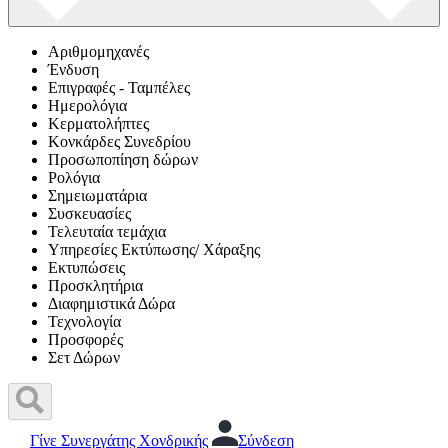
Αριθμομηχανές
Ένδυση
Επιγραφές - Ταμπέλες
Ημερολόγια
Κερματολήπτες
Κονκάρδες Συνεδρίου
Προσωποπίηση δώρων
Ρολόγια
Σημειωματάρια
Συσκευασίες
Τελευταία τεμάχια
Υπηρεσίες Εκτύπωσης/ Χάραξης
Εκτυπώσεις
Προσκλητήρια
Διαφημιστικά Δώρα
Τεχνολογία
Προσφορές
Σετ Δώρων
Γίνε Συνεργάτης Χονδρικής
Σύνδεση