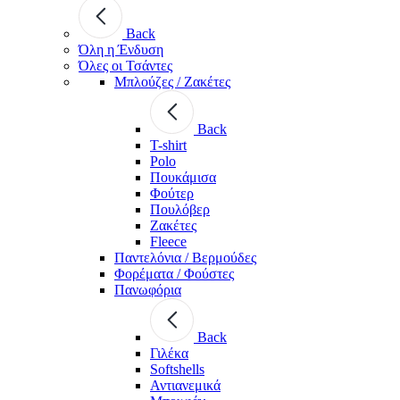
Back
Όλη η Ένδυση
Όλες οι Τσάντες
Μπλούζες / Ζακέτες
Back
T-shirt
Polo
Πουκάμισα
Φούτερ
Πουλόβερ
Ζακέτες
Fleece
Παντελόνια / Βερμούδες
Φορέματα / Φούστες
Πανωφόρια
Back
Γιλέκα
Softshells
Αντιανεμικά