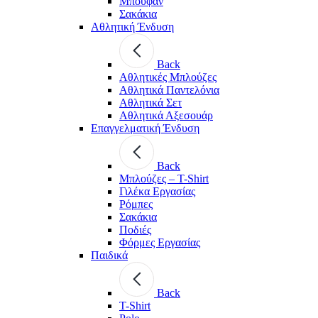
Μπουφάν
Σακάκια
Αθλητική Ένδυση
Back
Aθλητικές Μπλούζες
Αθλητικά Παντελόνια
Αθλητικά Σετ
Αθλητικά Αξεσουάρ
Επαγγελματική Ένδυση
Back
Μπλούζες – T-Shirt
Γιλέκα Εργασίας
Ρόμπες
Σακάκια
Ποδιές
Φόρμες Εργασίας
Παιδικά
Back
T-Shirt