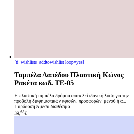
[ti_wishlists_addtowishlist loop=yes]
Ταμπέλα Δαπέδου Πλαστική Κώνος
Ρακέτα κωδ. TE-05
Η πλαστική ταμπέλα δρόμου αποτελεί ιδανική λύση για την
προβολή διαφημιστικών αφισών, προσφορών, μενού ή α...
Παράδοση
Άμεσα διαθέσιμο
68
39,
€