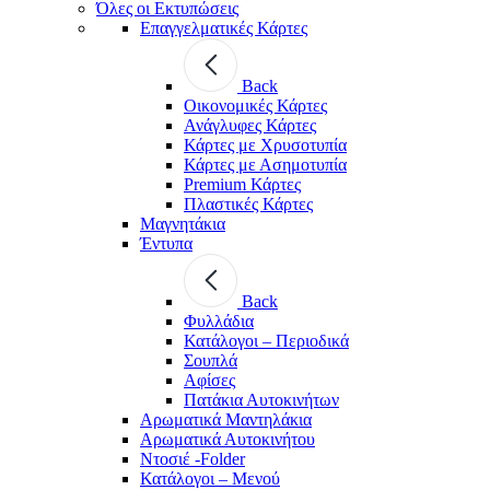
Όλες οι Εκτυπώσεις
Επαγγελματικές Κάρτες
Back
Οικονομικές Κάρτες
Ανάγλυφες Κάρτες
Κάρτες με Χρυσοτυπία
Κάρτες με Ασημοτυπία
Premium Κάρτες
Πλαστικές Κάρτες
Μαγνητάκια
Έντυπα
Back
Φυλλάδια
Κατάλογοι – Περιοδικά
Σουπλά
Αφίσες
Πατάκια Αυτοκινήτων
Αρωματικά Μαντηλάκια
Αρωματικά Αυτοκινήτου
Ντοσιέ -Folder
Κατάλογοι – Μενού