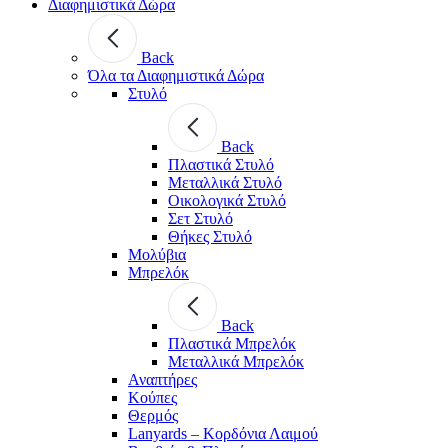
Διαφημιστικά Δώρα
Back
Όλα τα Διαφημιστικά Δώρα
Στυλό
Back
Πλαστικά Στυλό
Μεταλλικά Στυλό
Οικολογικά Στυλό
Σετ Στυλό
Θήκες Στυλό
Μολύβια
Μπρελόκ
Back
Πλαστικά Μπρελόκ
Μεταλλικά Μπρελόκ
Αναπτήρες
Κούπες
Θερμός
Lanyards – Kορδόνια Λαιμού