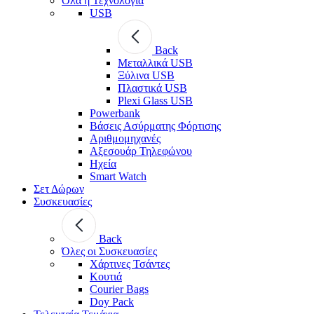
Όλα η Τεχνολογία
USB
Back
Μεταλλικά USB
Ξύλινα USB
Πλαστικά USB
Plexi Glass USB
Powerbank
Βάσεις Ασύρματης Φόρτισης
Αριθμομηχανές
Αξεσουάρ Τηλεφώνου
Ηχεία
Smart Watch
Σετ Δώρων
Συσκευασίες
Back
Όλες οι Συσκευασίες
Χάρτινες Τσάντες
Κουτιά
Courier Bags
Doy Pack