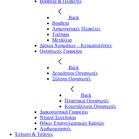
Βραβεία & Πλακέτες
Back
Βραβεία
Αναμνηστικές Πλακέτες
Τρόπαια
Μετάλλια
Δίσκοι Χρημάτων – Κερματολήπτες
Οργανωτές Γραφείου
Back
Δερμάτινοι Οργανωτές
Ξύλινοι Οργανωτές
Back
Πλαστικοί Οργανωτές
Κρυστάλλινοι Οργανωτές
Διακοσμητικά Γραφείου
Ντοσιέ Συνεδρίου
Θήκες Επαγγελματικών Καρτών
Αριθμομηχανές
Ένδυση & Τσάντες