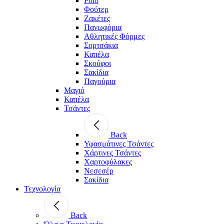
Polo
Φούτερ
Ζακέτες
Πανωφόρια
Αθλητικές Φόρμες
Σορτσάκια
Καπέλα
Σκούφοι
Σακίδια
Παγούρια
Μαγιό
Καπέλα
Τσάντες
Back
Υφασμάτινες Τσάντες
Χάρτινες Τσάντες
Χαρτοφύλακες
Νεσεσέρ
Σακίδια
Τεχνολογία
Back