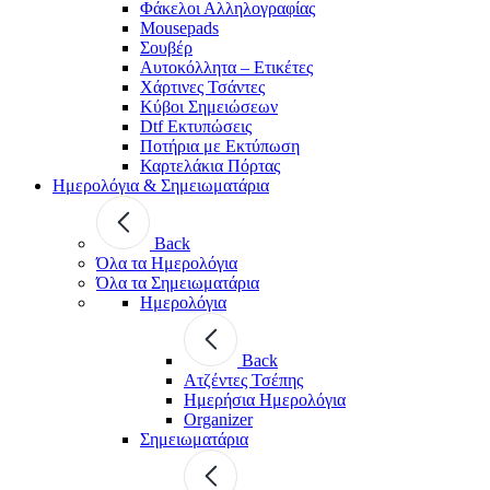
Φάκελοι Αλληλογραφίας
Mousepads
Σουβέρ
Αυτοκόλλητα – Ετικέτες
Χάρτινες Τσάντες
Κύβοι Σημειώσεων
Dtf Εκτυπώσεις
Ποτήρια με Εκτύπωση
Καρτελάκια Πόρτας
Ημερολόγια & Σημειωματάρια
Back
Όλα τα Ημερολόγια
Όλα τα Σημειωματάρια
Ημερολόγια
Back
Ατζέντες Τσέπης
Ημερήσια Ημερολόγια
Organizer
Σημειωματάρια