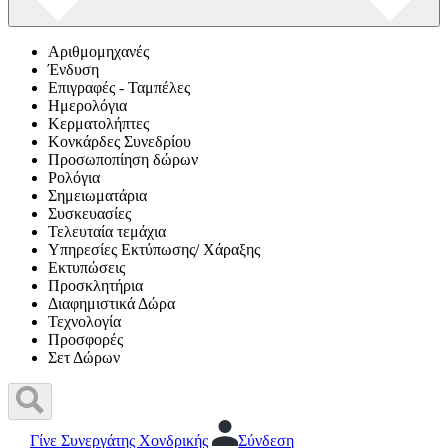
Αριθμομηχανές
Ένδυση
Επιγραφές - Ταμπέλες
Ημερολόγια
Κερματολήπτες
Κονκάρδες Συνεδρίου
Προσωποπίηση δώρων
Ρολόγια
Σημειωματάρια
Συσκευασίες
Τελευταία τεμάχια
Υπηρεσίες Εκτύπωσης/ Χάραξης
Εκτυπώσεις
Προσκλητήρια
Διαφημιστικά Δώρα
Τεχνολογία
Προσφορές
Σετ Δώρων
Γίνε Συνεργάτης Χονδρικής
Σύνδεση