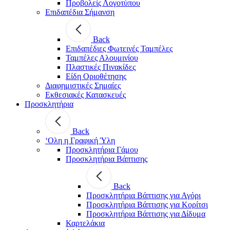
Προβολείς Λογοτύπου
Επιδαπέδια Σήμανση
Back
Επιδαπέδιες Φωτεινές Ταμπέλες
Ταμπέλες Αλουμινίου
Πλαστικές Πινακίδες
Είδη Οριοθέτησης
Διαφημιστικές Σημαίες
Εκθεσιακές Κατασκευές
Προσκλητήρια
Back
‘Ολη η Γραφική Ύλη
Προσκλητήρια Γάμου
Προσκλητήρια Βάπτισης
Back
Προσκλητήρια Βάπτισης για Αγόρι
Προσκλητήρια Βάπτισης για Κορίτσι
Προσκλητήρια Βάπτισης για Δίδυμα
Καρτελάκια