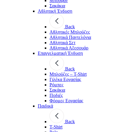
Μπουφάν
Σακάκια
Αθλητική Ένδυση
Back
Aθλητικές Μπλούζες
Αθλητικά Παντελόνια
Αθλητικά Σετ
Αθλητικά Αξεσουάρ
Επαγγελματική Ένδυση
Back
Μπλούζες – T-Shirt
Γιλέκα Εργασίας
Ρόμπες
Σακάκια
Ποδιές
Φόρμες Εργασίας
Παιδικά
Back
T-Shirt