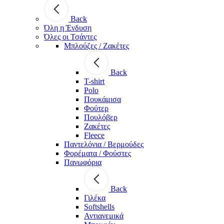
Back
Όλη η Ένδυση
Όλες οι Τσάντες
Μπλούζες / Ζακέτες
Back
T-shirt
Polo
Πουκάμισα
Φούτερ
Πουλόβερ
Ζακέτες
Fleece
Παντελόνια / Βερμούδες
Φορέματα / Φούστες
Πανωφόρια
Back
Γιλέκα
Softshells
Αντιανεμικά