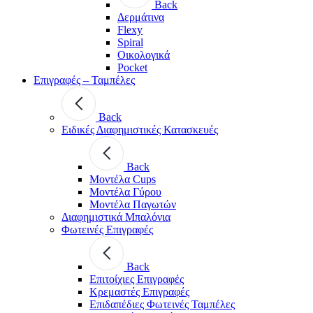
Back
Δερμάτινα
Flexy
Spiral
Οικολογικά
Pocket
Επιγραφές – Ταμπέλες
Back
Ειδικές Διαφημιστικές Κατασκευές
Back
Μοντέλα Cups
Μοντέλα Γύρου
Μοντέλα Παγωτών
Διαφημιστικά Μπαλόνια
Φωτεινές Επιγραφές
Back
Επιτοίχιες Επιγραφές
Κρεμαστές Επιγραφές
Επιδαπέδιες Φωτεινές Ταμπέλες