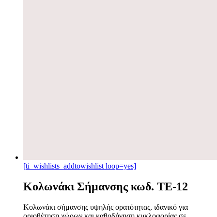
[ti_wishlists_addtowishlist loop=yes]
Κολωνάκι Σήμανσης κωδ. TE-12
Κολωνάκι σήμανσης υψηλής ορατότητας, ιδανικό για
οριοθέτηση χώρων και καθοδήγηση κυκλοφορίας σε