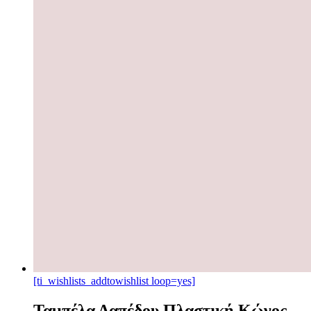
[ti_wishlists_addtowishlist loop=yes]
Ταμπέλα Δαπέδου Πλαστική Κώνος