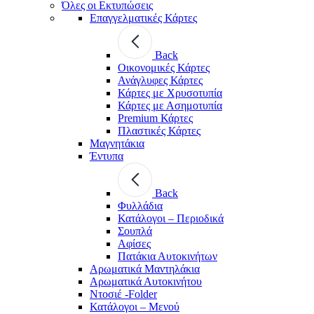
Όλες οι Εκτυπώσεις
Επαγγελματικές Κάρτες
Back
Οικονομικές Κάρτες
Ανάγλυφες Κάρτες
Κάρτες με Χρυσοτυπία
Κάρτες με Ασημοτυπία
Premium Κάρτες
Πλαστικές Κάρτες
Μαγνητάκια
Έντυπα
Back
Φυλλάδια
Κατάλογοι – Περιοδικά
Σουπλά
Αφίσες
Πατάκια Αυτοκινήτων
Αρωματικά Μαντηλάκια
Αρωματικά Αυτοκινήτου
Ντοσιέ -Folder
Κατάλογοι – Μενού