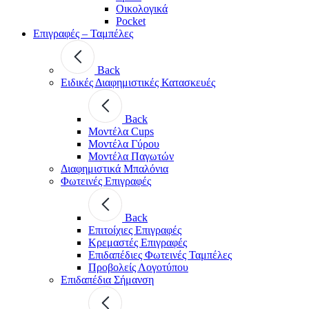
Οικολογικά
Pocket
Επιγραφές – Ταμπέλες
Back
Ειδικές Διαφημιστικές Κατασκευές
Back
Μοντέλα Cups
Μοντέλα Γύρου
Μοντέλα Παγωτών
Διαφημιστικά Μπαλόνια
Φωτεινές Επιγραφές
Back
Επιτοίχιες Επιγραφές
Κρεμαστές Επιγραφές
Επιδαπέδιες Φωτεινές Ταμπέλες
Προβολείς Λογοτύπου
Επιδαπέδια Σήμανση