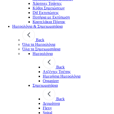
Χάρτινες Τσάντες
Κύβοι Σημειώσεων
Dtf Εκτυπώσεις
Ποτήρια με Εκτύπωση
Καρτελάκια Πόρτας
Ημερολόγια & Σημειωματάρια
Back
Όλα τα Ημερολόγια
Όλα τα Σημειωματάρια
Ημερολόγια
Back
Ατζέντες Τσέπης
Ημερήσια Ημερολόγια
Organizer
Σημειωματάρια
Back
Δερμάτινα
Flexy
Spiral