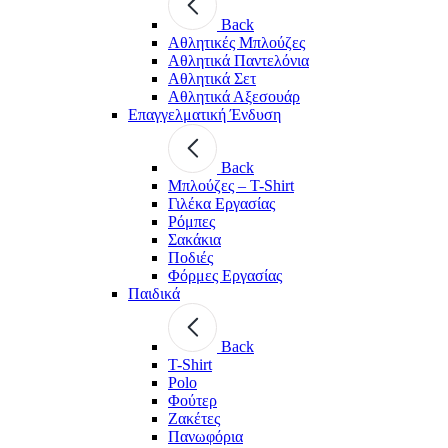
Back
Aθλητικές Μπλούζες
Αθλητικά Παντελόνια
Αθλητικά Σετ
Αθλητικά Αξεσουάρ
Επαγγελματική Ένδυση
Back
Μπλούζες – T-Shirt
Γιλέκα Εργασίας
Ρόμπες
Σακάκια
Ποδιές
Φόρμες Εργασίας
Παιδικά
Back
T-Shirt
Polo
Φούτερ
Ζακέτες
Πανωφόρια