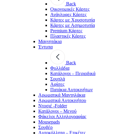
Back
Οικονομικές Κάρτες
Ανάγλυφες Κάρτες
Κάρτες με Χρυσοτυπία
Κάρτες με Ασημοτυπία
Premium Κάρτες
Πλαστικές Κάρτες
Μαγνητάκια
Έντυπα
Back
Φυλλάδια
Κατάλογοι – Περιοδικά
Σουπλά
Αφίσες
Πατάκια Αυτοκινήτων
Αρωματικά Μαντηλάκια
Αρωματικά Αυτοκινήτου
Ντοσιέ -Folder
Κατάλογοι – Μενού
Φάκελοι Αλληλογραφίας
Mousepads
Σουβέρ
Αυτοκόλλητα – Ετικέτες