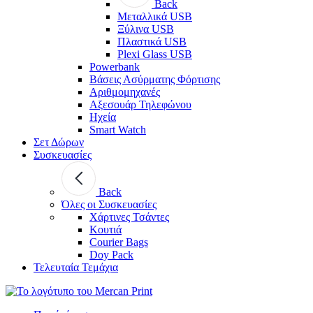
Back
Μεταλλικά USB
Ξύλινα USB
Πλαστικά USB
Plexi Glass USB
Powerbank
Βάσεις Ασύρματης Φόρτισης
Αριθμομηχανές
Αξεσουάρ Τηλεφώνου
Ηχεία
Smart Watch
Σετ Δώρων
Συσκευασίες
Back
Όλες οι Συσκευασίες
Χάρτινες Τσάντες
Κουτιά
Courier Bags
Doy Pack
Τελευταία Τεμάχια