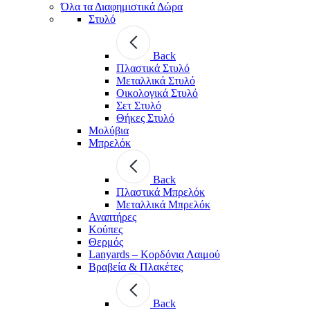
Όλα τα Διαφημιστικά Δώρα
Στυλό
Back
Πλαστικά Στυλό
Μεταλλικά Στυλό
Οικολογικά Στυλό
Σετ Στυλό
Θήκες Στυλό
Μολύβια
Μπρελόκ
Back
Πλαστικά Μπρελόκ
Μεταλλικά Μπρελόκ
Αναπτήρες
Κούπες
Θερμός
Lanyards – Kορδόνια Λαιμού
Βραβεία & Πλακέτες
Back