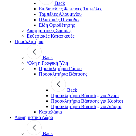
Back
Επιδαπέδιες Φωτεινές Ταμπέλες
Ταμπέλες Αλουμινίου
Πλαστικές Πινακίδες
Είδη Οριοθέτησης
Διαφημιστικές Σημαίες
Εκθεσιακές Κατασκευές
Προσκλητήρια
Back
‘Ολη η Γραφική Ύλη
Προσκλητήρια Γάμου
Προσκλητήρια Βάπτισης
Back
Προσκλητήρια Βάπτισης για Αγόρι
Προσκλητήρια Βάπτισης για Κορίτσι
Προσκλητήρια Βάπτισης για Δίδυμα
Καρτελάκια
Διαφημιστικά Δώρα
Back