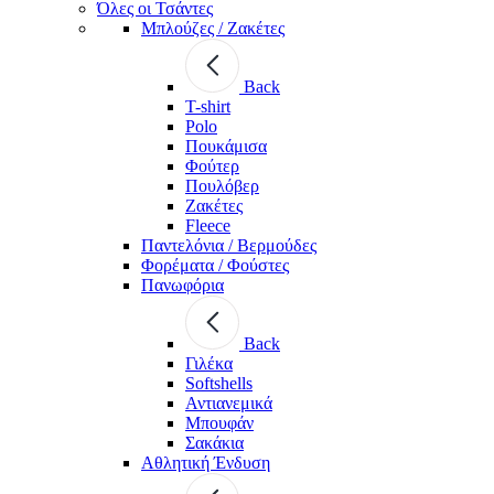
Όλες οι Τσάντες
Μπλούζες / Ζακέτες
Back
T-shirt
Polo
Πουκάμισα
Φούτερ
Πουλόβερ
Ζακέτες
Fleece
Παντελόνια / Βερμούδες
Φορέματα / Φούστες
Πανωφόρια
Back
Γιλέκα
Softshells
Αντιανεμικά
Μπουφάν
Σακάκια
Αθλητική Ένδυση