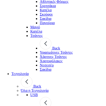
Αθλητικές Φόρμες
Σορτσάκια
Καπέλα
Σκούφοι
Σακίδια
Παγούρια
Μαγιό
Καπέλα
Τσάντες
Back
Υφασμάτινες Τσάντες
Χάρτινες Τσάντες
Χαρτοφύλακες
Νεσεσέρ
Σακίδια
Τεχνολογία
Back
Όλα η Τεχνολογία
USB