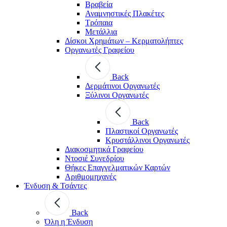
Βραβεία
Αναμνηστικές Πλακέτες
Τρόπαια
Μετάλλια
Δίσκοι Χρημάτων – Κερματολήπτες
Οργανωτές Γραφείου
Back
Δερμάτινοι Οργανωτές
Ξύλινοι Οργανωτές
Back
Πλαστικοί Οργανωτές
Κρυστάλλινοι Οργανωτές
Διακοσμητικά Γραφείου
Ντοσιέ Συνεδρίου
Θήκες Επαγγελματικών Καρτών
Αριθμομηχανές
Ένδυση & Τσάντες
Back
Όλη η Ένδυση