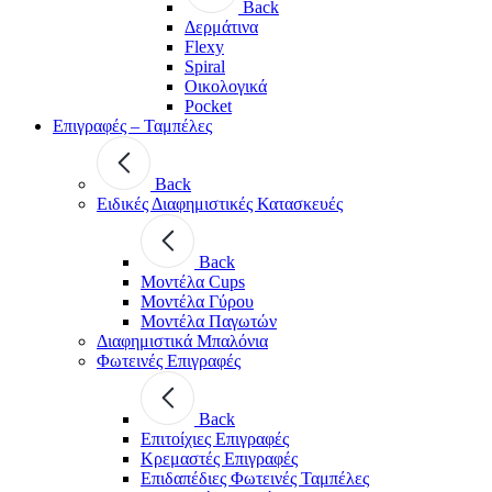
Back
Δερμάτινα
Flexy
Spiral
Οικολογικά
Pocket
Επιγραφές – Ταμπέλες
Back
Ειδικές Διαφημιστικές Κατασκευές
Back
Μοντέλα Cups
Μοντέλα Γύρου
Μοντέλα Παγωτών
Διαφημιστικά Μπαλόνια
Φωτεινές Επιγραφές
Back
Επιτοίχιες Επιγραφές
Κρεμαστές Επιγραφές
Επιδαπέδιες Φωτεινές Ταμπέλες