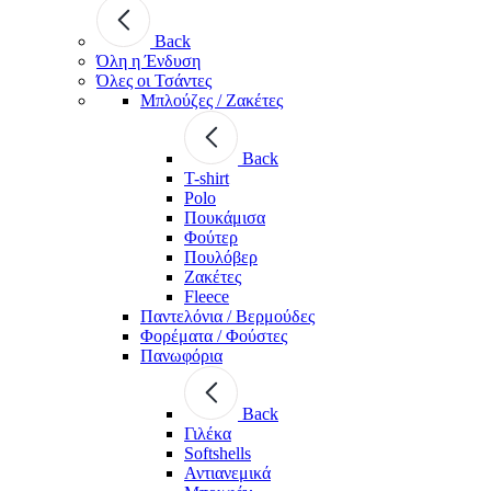
Back
Όλη η Ένδυση
Όλες οι Τσάντες
Μπλούζες / Ζακέτες
Back
T-shirt
Polo
Πουκάμισα
Φούτερ
Πουλόβερ
Ζακέτες
Fleece
Παντελόνια / Βερμούδες
Φορέματα / Φούστες
Πανωφόρια
Back
Γιλέκα
Softshells
Αντιανεμικά