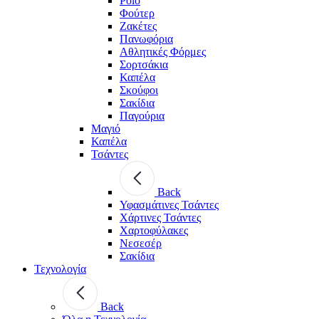
Polo
Φούτερ
Ζακέτες
Πανωφόρια
Αθλητικές Φόρμες
Σορτσάκια
Καπέλα
Σκούφοι
Σακίδια
Παγούρια
Μαγιό
Καπέλα
Τσάντες
Back
Υφασμάτινες Τσάντες
Χάρτινες Τσάντες
Χαρτοφύλακες
Νεσεσέρ
Σακίδια
Τεχνολογία
Back