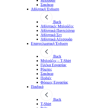
Μπουφάν
Σακάκια
Αθλητική Ένδυση
Back
Aθλητικές Μπλούζες
Αθλητικά Παντελόνια
Αθλητικά Σετ
Αθλητικά Αξεσουάρ
Επαγγελματική Ένδυση
Back
Μπλούζες – T-Shirt
Γιλέκα Εργασίας
Ρόμπες
Σακάκια
Ποδιές
Φόρμες Εργασίας
Παιδικά
Back
T-Shirt