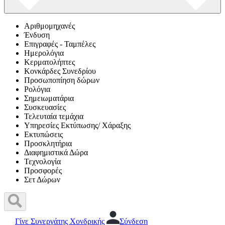
Αριθμομηχανές
Ένδυση
Επιγραφές - Ταμπέλες
Ημερολόγια
Κερματολήπτες
Κονκάρδες Συνεδρίου
Προσωποπίηση δώρων
Ρολόγια
Σημειωματάρια
Συσκευασίες
Τελευταία τεμάχια
Υπηρεσίες Εκτύπωσης/ Χάραξης
Εκτυπώσεις
Προσκλητήρια
Διαφημιστικά Δώρα
Τεχνολογία
Προσφορές
Σετ Δώρων
Γίνε Συνεργάτης Χονδρικής
Σύνδεση