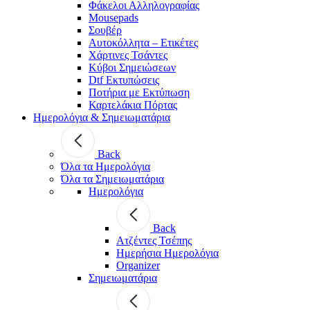
Φάκελοι Αλληλογραφίας
Mousepads
Σουβέρ
Αυτοκόλλητα – Ετικέτες
Χάρτινες Τσάντες
Κύβοι Σημειώσεων
Dtf Εκτυπώσεις
Ποτήρια με Εκτύπωση
Καρτελάκια Πόρτας
Ημερολόγια & Σημειωματάρια
Back
Όλα τα Ημερολόγια
Όλα τα Σημειωματάρια
Ημερολόγια
Back
Ατζέντες Τσέπης
Ημερήσια Ημερολόγια
Organizer
Σημειωματάρια