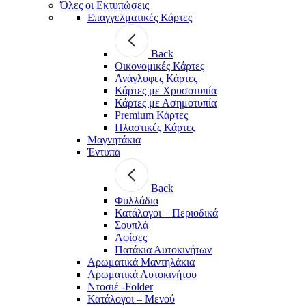
Όλες οι Εκτυπώσεις
Επαγγελματικές Κάρτες
Back
Οικονομικές Κάρτες
Ανάγλυφες Κάρτες
Κάρτες με Χρυσοτυπία
Κάρτες με Ασημοτυπία
Premium Κάρτες
Πλαστικές Κάρτες
Μαγνητάκια
Έντυπα
Back
Φυλλάδια
Κατάλογοι – Περιοδικά
Σουπλά
Αφίσες
Πατάκια Αυτοκινήτων
Αρωματικά Μαντηλάκια
Αρωματικά Αυτοκινήτου
Ντοσιέ -Folder
Κατάλογοι – Μενού