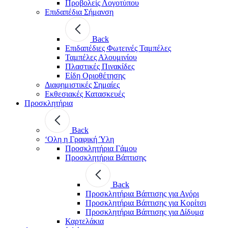
Προβολείς Λογοτύπου
Επιδαπέδια Σήμανση
Back
Επιδαπέδιες Φωτεινές Ταμπέλες
Ταμπέλες Αλουμινίου
Πλαστικές Πινακίδες
Είδη Οριοθέτησης
Διαφημιστικές Σημαίες
Εκθεσιακές Κατασκευές
Προσκλητήρια
Back
‘Ολη η Γραφική Ύλη
Προσκλητήρια Γάμου
Προσκλητήρια Βάπτισης
Back
Προσκλητήρια Βάπτισης για Αγόρι
Προσκλητήρια Βάπτισης για Κορίτσι
Προσκλητήρια Βάπτισης για Δίδυμα
Καρτελάκια