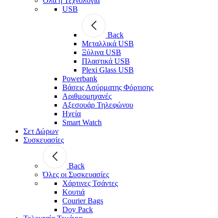
Όλα η Τεχνολογία
USB
Back
Μεταλλικά USB
Ξύλινα USB
Πλαστικά USB
Plexi Glass USB
Powerbank
Βάσεις Ασύρματης Φόρτισης
Αριθμομηχανές
Αξεσουάρ Τηλεφώνου
Ηχεία
Smart Watch
Σετ Δώρων
Συσκευασίες
Back
Όλες οι Συσκευασίες
Χάρτινες Τσάντες
Κουτιά
Courier Bags
Doy Pack