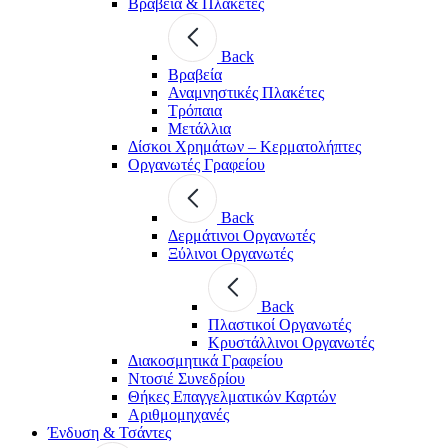
Βραβεία & Πλακέτες
Back
Βραβεία
Αναμνηστικές Πλακέτες
Τρόπαια
Μετάλλια
Δίσκοι Χρημάτων – Κερματολήπτες
Οργανωτές Γραφείου
Back
Δερμάτινοι Οργανωτές
Ξύλινοι Οργανωτές
Back
Πλαστικοί Οργανωτές
Κρυστάλλινοι Οργανωτές
Διακοσμητικά Γραφείου
Ντοσιέ Συνεδρίου
Θήκες Επαγγελματικών Καρτών
Αριθμομηχανές
Ένδυση & Τσάντες