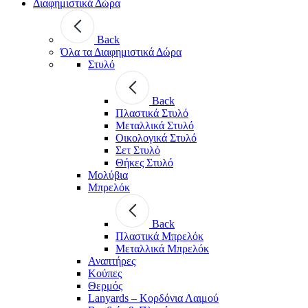
Διαφημιστικά Δώρα
Back
Όλα τα Διαφημιστικά Δώρα
Στυλό
Back
Πλαστικά Στυλό
Μεταλλικά Στυλό
Οικολογικά Στυλό
Σετ Στυλό
Θήκες Στυλό
Μολύβια
Μπρελόκ
Back
Πλαστικά Μπρελόκ
Μεταλλικά Μπρελόκ
Αναπτήρες
Κούπες
Θερμός
Lanyards – Kορδόνια Λαιμού