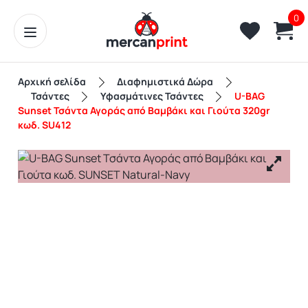
0
Αρχική σελίδα
Διαφημιστικά Δώρα
Τσάντες
Υφασμάτινες Τσάντες
U-BAG
Sunset Τσάντα Αγοράς από Βαμβάκι και Γιούτα 320gr
κωδ. SU412