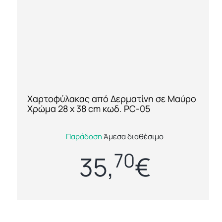
Χαρτοφύλακας από Δερματίνη σε Μαύρο
[ti_wishlists_addtowishlist loop=yes]
Χρώμα 28 x 38 cm κωδ. PC-05
Χαρτοφύλακας από Δερματίνη σε Μαύρο
Παράδοση
Άμεσα διαθέσιμο
Χρώμα σε διάσταση 28 x 38 cm, πρακτικός και
70
ιδανικός για επαγγελματικές εμφανίσεις. ...
35,
€