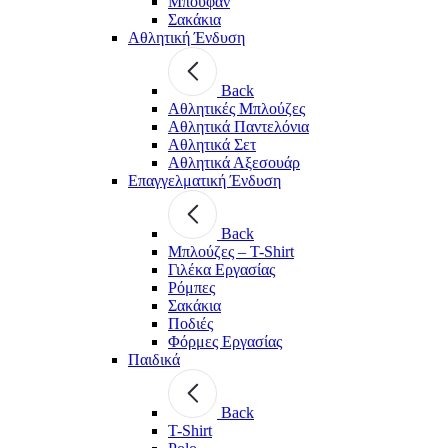
Μπουφάν
Σακάκια
Αθλητική Ένδυση
Back
Aθλητικές Μπλούζες
Αθλητικά Παντελόνια
Αθλητικά Σετ
Αθλητικά Αξεσουάρ
Επαγγελματική Ένδυση
Back
Μπλούζες – T-Shirt
Γιλέκα Εργασίας
Ρόμπες
Σακάκια
Ποδιές
Φόρμες Εργασίας
Παιδικά
Back
T-Shirt