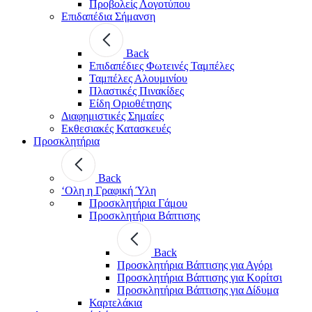
Προβολείς Λογοτύπου
Επιδαπέδια Σήμανση
Back
Επιδαπέδιες Φωτεινές Ταμπέλες
Ταμπέλες Αλουμινίου
Πλαστικές Πινακίδες
Είδη Οριοθέτησης
Διαφημιστικές Σημαίες
Εκθεσιακές Κατασκευές
Προσκλητήρια
Back
‘Ολη η Γραφική Ύλη
Προσκλητήρια Γάμου
Προσκλητήρια Βάπτισης
Back
Προσκλητήρια Βάπτισης για Αγόρι
Προσκλητήρια Βάπτισης για Κορίτσι
Προσκλητήρια Βάπτισης για Δίδυμα
Καρτελάκια