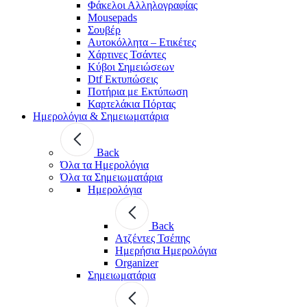
Φάκελοι Αλληλογραφίας
Mousepads
Σουβέρ
Αυτοκόλλητα – Ετικέτες
Χάρτινες Τσάντες
Κύβοι Σημειώσεων
Dtf Εκτυπώσεις
Ποτήρια με Εκτύπωση
Καρτελάκια Πόρτας
Ημερολόγια & Σημειωματάρια
Back
Όλα τα Ημερολόγια
Όλα τα Σημειωματάρια
Ημερολόγια
Back
Ατζέντες Τσέπης
Ημερήσια Ημερολόγια
Organizer
Σημειωματάρια