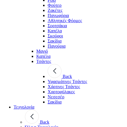
Polo
Φούτερ
Ζακέτες
Πανωφόρια
Αθλητικές Φόρμες
Σορτσάκια
Καπέλα
Σκούφοι
Σακίδια
Παγούρια
Μαγιό
Καπέλα
Τσάντες
Back
Υφασμάτινες Τσάντες
Χάρτινες Τσάντες
Χαρτοφύλακες
Νεσεσέρ
Σακίδια
Τεχνολογία
Back