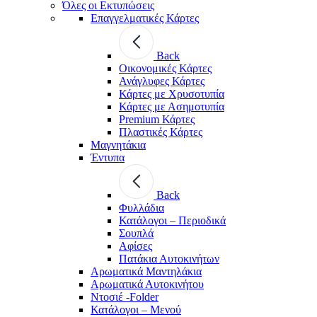
Όλες οι Εκτυπώσεις
Επαγγελματικές Κάρτες
Back
Οικονομικές Κάρτες
Ανάγλυφες Κάρτες
Κάρτες με Χρυσοτυπία
Κάρτες με Ασημοτυπία
Premium Κάρτες
Πλαστικές Κάρτες
Μαγνητάκια
Έντυπα
Back
Φυλλάδια
Κατάλογοι – Περιοδικά
Σουπλά
Αφίσες
Πατάκια Αυτοκινήτων
Αρωματικά Μαντηλάκια
Αρωματικά Αυτοκινήτου
Ντοσιέ -Folder
Κατάλογοι – Μενού