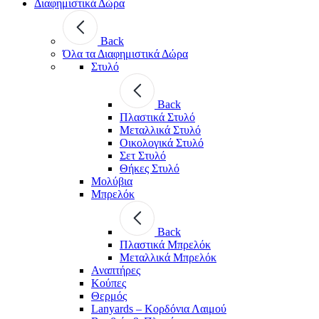
Διαφημιστικά Δώρα
Back
Όλα τα Διαφημιστικά Δώρα
Στυλό
Back
Πλαστικά Στυλό
Μεταλλικά Στυλό
Οικολογικά Στυλό
Σετ Στυλό
Θήκες Στυλό
Μολύβια
Μπρελόκ
Back
Πλαστικά Μπρελόκ
Μεταλλικά Μπρελόκ
Αναπτήρες
Κούπες
Θερμός
Lanyards – Kορδόνια Λαιμού