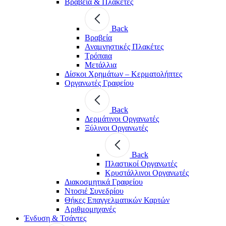
Βραβεία & Πλακέτες
Back
Βραβεία
Αναμνηστικές Πλακέτες
Τρόπαια
Μετάλλια
Δίσκοι Χρημάτων – Κερματολήπτες
Οργανωτές Γραφείου
Back
Δερμάτινοι Οργανωτές
Ξύλινοι Οργανωτές
Back
Πλαστικοί Οργανωτές
Κρυστάλλινοι Οργανωτές
Διακοσμητικά Γραφείου
Ντοσιέ Συνεδρίου
Θήκες Επαγγελματικών Καρτών
Αριθμομηχανές
Ένδυση & Τσάντες