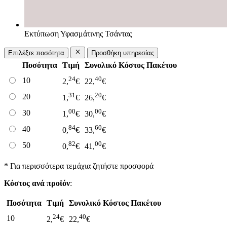
Εκτύπωση Υφασμάτινης Τσάντας
Επιλέξτε ποσότητα
Προσθήκη υπηρεσίας
Ποσότητα
Τιμή
Συνολικό Κόστος Πακέτου
24
40
10
2,
€
22,
€
31
20
20
1,
€
26,
€
00
00
30
1,
€
30,
€
84
60
40
0,
€
33,
€
82
00
50
0,
€
41,
€
* Για περισσότερα τεμάχια ζητήστε προσφορά
Κόστος ανά προϊόν
:
Ποσότητα
Τιμή
Συνολικό Κόστος Πακέτου
24
40
10
2,
€
22,
€