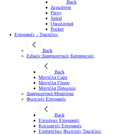
Back
Δερμάτινα
Flexy
Spiral
Οικολογικά
Pocket
Επιγραφές – Ταμπέλες
Back
Ειδικές Διαφημιστικές Κατασκευές
Back
Μοντέλα Cups
Μοντέλα Γύρου
Μοντέλα Παγωτών
Διαφημιστικά Μπαλόνια
Φωτεινές Επιγραφές
Back
Επιτοίχιες Επιγραφές
Κρεμαστές Επιγραφές
Επιδαπέδιες Φωτεινές Ταμπέλες