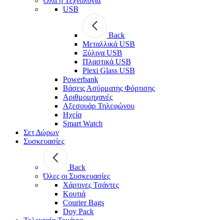
Όλα η Τεχνολογία
USB
Back
Μεταλλικά USB
Ξύλινα USB
Πλαστικά USB
Plexi Glass USB
Powerbank
Βάσεις Ασύρματης Φόρτισης
Αριθμομηχανές
Αξεσουάρ Τηλεφώνου
Ηχεία
Smart Watch
Σετ Δώρων
Συσκευασίες
Back
Όλες οι Συσκευασίες
Χάρτινες Τσάντες
Κουτιά
Courier Bags
Doy Pack