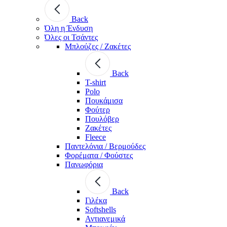
Back
Όλη η Ένδυση
Όλες οι Τσάντες
Μπλούζες / Ζακέτες
Back
T-shirt
Polo
Πουκάμισα
Φούτερ
Πουλόβερ
Ζακέτες
Fleece
Παντελόνια / Βερμούδες
Φορέματα / Φούστες
Πανωφόρια
Back
Γιλέκα
Softshells
Αντιανεμικά