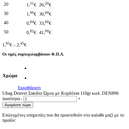
31
20
20
1,
€
26,
€
00
00
30
1,
€
30,
€
84
60
40
0,
€
33,
€
82
00
50
0,
€
41,
€
95
45
1,
€
–
2,
€
Οι τιμές συμπεριλαμβάνουν Φ.Π.Α.
Χρώμα
Εκκαθάριση
Ubag Denver Σακίδιο Ώμου με Κορδόνια 110gr κωδ. DEN896
ποσότητα
-
+
Αγοράστε τώρα
Επιλεγμένες υπηρεσίες που θα προστεθούν στο καλάθι μαζί με το
προϊόν: