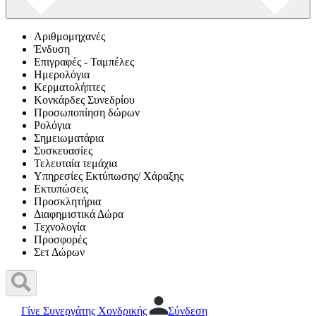
Αριθμομηχανές
Ένδυση
Επιγραφές - Ταμπέλες
Ημερολόγια
Κερματολήπτες
Κονκάρδες Συνεδρίου
Προσωποπίηση δώρων
Ρολόγια
Σημειωματάρια
Συσκευασίες
Τελευταία τεμάχια
Υπηρεσίες Εκτύπωσης/ Χάραξης
Εκτυπώσεις
Προσκλητήρια
Διαφημιστικά Δώρα
Τεχνολογία
Προσφορές
Σετ Δώρων
Γίνε Συνεργάτης Χονδρικής
Σύνδεση