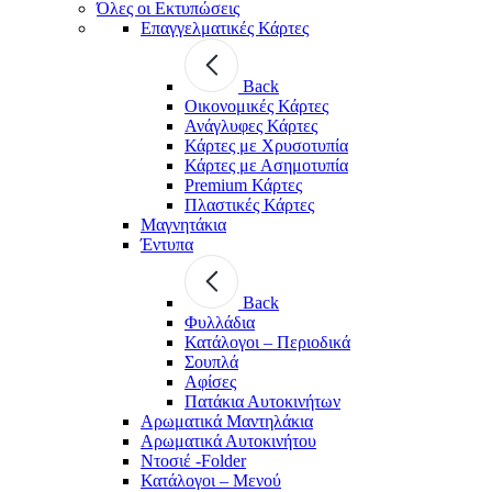
Όλες οι Εκτυπώσεις
Επαγγελματικές Κάρτες
Back
Οικονομικές Κάρτες
Ανάγλυφες Κάρτες
Κάρτες με Χρυσοτυπία
Κάρτες με Ασημοτυπία
Premium Κάρτες
Πλαστικές Κάρτες
Μαγνητάκια
Έντυπα
Back
Φυλλάδια
Κατάλογοι – Περιοδικά
Σουπλά
Αφίσες
Πατάκια Αυτοκινήτων
Αρωματικά Μαντηλάκια
Αρωματικά Αυτοκινήτου
Ντοσιέ -Folder
Κατάλογοι – Μενού