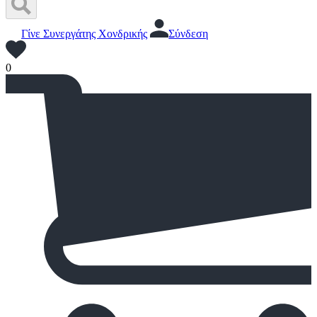
Γίνε Συνεργάτης Χονδρικής
Σύνδεση
0