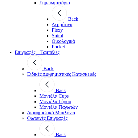
Σημειωματάρια
Back
Δερμάτινα
Flexy
Spiral
Οικολογικά
Pocket
Επιγραφές – Ταμπέλες
Back
Ειδικές Διαφημιστικές Κατασκευές
Back
Μοντέλα Cups
Μοντέλα Γύρου
Μοντέλα Παγωτών
Διαφημιστικά Μπαλόνια
Φωτεινές Επιγραφές
Back