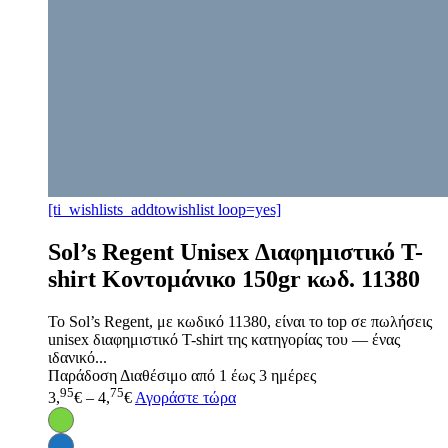
[ti_wishlists_addtowishlist loop=yes]
Sol’s Regent Unisex Διαφημιστικό T-
shirt Κοντομάνικο 150gr κωδ. 11380
Το Sol’s Regent, με κωδικό 11380, είναι το top σε πωλήσεις
unisex διαφημιστικό T-shirt της κατηγορίας του — ένας
ιδανικό...
Παράδοση
Διαθέσιμο από 1 έως 3 ημέρες
95
75
3,
€
–
4,
€
Αγοράστε τώρα