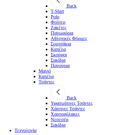
Back
T-Shirt
Polo
Φούτερ
Ζακέτες
Πανωφόρια
Αθλητικές Φόρμες
Σορτσάκια
Καπέλα
Σκούφοι
Σακίδια
Παγούρια
Μαγιό
Καπέλα
Τσάντες
Back
Υφασμάτινες Τσάντες
Χάρτινες Τσάντες
Χαρτοφύλακες
Νεσεσέρ
Σακίδια
Τεχνολογία