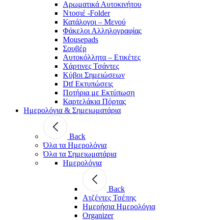
Αρωματικά Αυτοκινήτου
Ντοσιέ -Folder
Κατάλογοι – Μενού
Φάκελοι Αλληλογραφίας
Mousepads
Σουβέρ
Αυτοκόλλητα – Ετικέτες
Χάρτινες Τσάντες
Κύβοι Σημειώσεων
Dtf Εκτυπώσεις
Ποτήρια με Εκτύπωση
Καρτελάκια Πόρτας
Ημερολόγια & Σημειωματάρια
Back
Όλα τα Ημερολόγια
Όλα τα Σημειωματάρια
Ημερολόγια
Back
Ατζέντες Τσέπης
Ημερήσια Ημερολόγια
Organizer