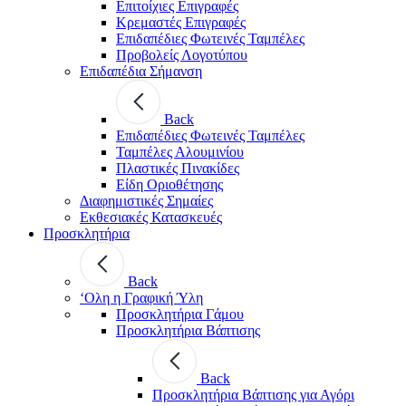
Επιτοίχιες Επιγραφές
Κρεμαστές Επιγραφές
Επιδαπέδιες Φωτεινές Ταμπέλες
Προβολείς Λογοτύπου
Επιδαπέδια Σήμανση
Back
Επιδαπέδιες Φωτεινές Ταμπέλες
Ταμπέλες Αλουμινίου
Πλαστικές Πινακίδες
Είδη Οριοθέτησης
Διαφημιστικές Σημαίες
Εκθεσιακές Κατασκευές
Προσκλητήρια
Back
‘Ολη η Γραφική Ύλη
Προσκλητήρια Γάμου
Προσκλητήρια Βάπτισης
Back
Προσκλητήρια Βάπτισης για Αγόρι