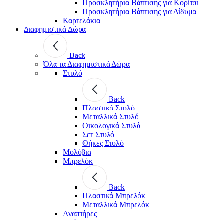
Προσκλητήρια Βάπτισης για Κορίτσι
Προσκλητήρια Βάπτισης για Δίδυμα
Καρτελάκια
Διαφημιστικά Δώρα
Back
Όλα τα Διαφημιστικά Δώρα
Στυλό
Back
Πλαστικά Στυλό
Μεταλλικά Στυλό
Οικολογικά Στυλό
Σετ Στυλό
Θήκες Στυλό
Μολύβια
Μπρελόκ
Back
Πλαστικά Μπρελόκ
Μεταλλικά Μπρελόκ
Αναπτήρες