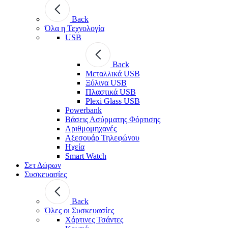
Back
Όλα η Τεχνολογία
USB
Back
Μεταλλικά USB
Ξύλινα USB
Πλαστικά USB
Plexi Glass USB
Powerbank
Βάσεις Ασύρματης Φόρτισης
Αριθμομηχανές
Αξεσουάρ Τηλεφώνου
Ηχεία
Smart Watch
Σετ Δώρων
Συσκευασίες
Back
Όλες οι Συσκευασίες
Χάρτινες Τσάντες