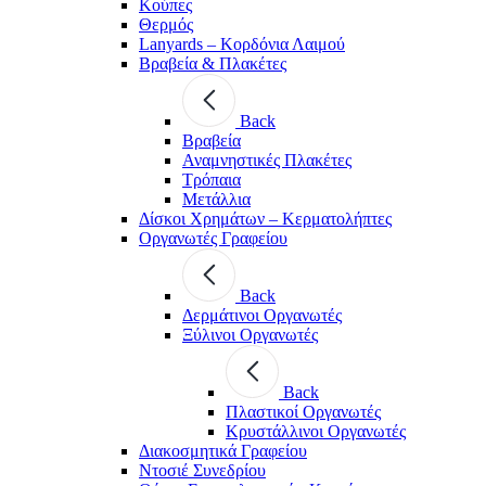
Κούπες
Θερμός
Lanyards – Kορδόνια Λαιμού
Βραβεία & Πλακέτες
Back
Βραβεία
Αναμνηστικές Πλακέτες
Τρόπαια
Μετάλλια
Δίσκοι Χρημάτων – Κερματολήπτες
Οργανωτές Γραφείου
Back
Δερμάτινοι Οργανωτές
Ξύλινοι Οργανωτές
Back
Πλαστικοί Οργανωτές
Κρυστάλλινοι Οργανωτές
Διακοσμητικά Γραφείου
Ντοσιέ Συνεδρίου