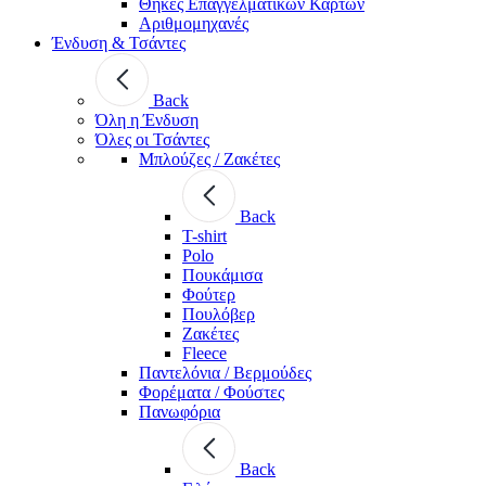
Θήκες Επαγγελματικών Καρτών
Αριθμομηχανές
Ένδυση & Τσάντες
Back
Όλη η Ένδυση
Όλες οι Τσάντες
Μπλούζες / Ζακέτες
Back
T-shirt
Polo
Πουκάμισα
Φούτερ
Πουλόβερ
Ζακέτες
Fleece
Παντελόνια / Βερμούδες
Φορέματα / Φούστες
Πανωφόρια
Back