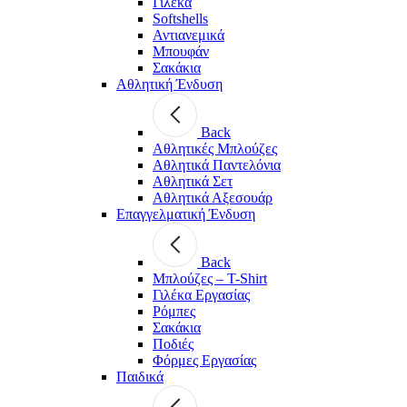
Γιλέκα
Softshells
Αντιανεμικά
Μπουφάν
Σακάκια
Αθλητική Ένδυση
Back
Aθλητικές Μπλούζες
Αθλητικά Παντελόνια
Αθλητικά Σετ
Αθλητικά Αξεσουάρ
Επαγγελματική Ένδυση
Back
Μπλούζες – T-Shirt
Γιλέκα Εργασίας
Ρόμπες
Σακάκια
Ποδιές
Φόρμες Εργασίας
Παιδικά